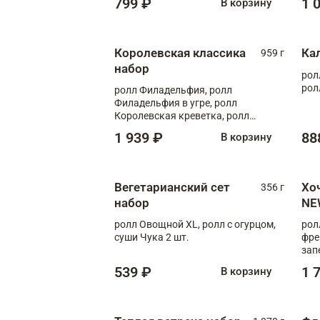
799 ₽
1 
В корзину
Королевская классика
Ка
959 г
набор
рол
рол
ролл Филадельфия, ролл
Филадельфия в угре, ролл
Королевская креветка, ролл
Калифорния
1 939 ₽
88
В корзину
Вегетарианский сет
Хо
356 г
набор
NE
ролл Овощной XL, ролл с огурцом,
рол
суши Чука 2 шт.
фре
зап
539 ₽
1 
В корзину