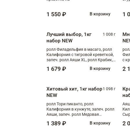
1 550 ₽
1 
В корзину
Лучший выбор, 1кг
Мн
1 008 г
набор NEW
NE
ролл Филадельфия в масаго, ролл
рол
Калифорния с тигровой креветкой,
Фил
запеч. ролл Аяши XL, ролл Крабик,
с к
запеч. ролл Лосось терияки
С т
1 679 ₽
2 
В корзину
Хитовый хит, 1кг набор
Кр
1 098 г
NEW
на
ролл Тори пиканто, ролл
Аяш
Калифорния в кунжуте, запеч. ролл
Кил
Аяши, запеч. ролл Медовая
Сыр
креветка, ролл Филадельфия с
1 389 ₽
2 
В корзину
чукой