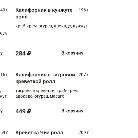
Калифорния в кунжуте
49 г
196 г
ролл
краб-крем, огурец, авокадо, кунжут
адо,
284 ₽
ну
В корзину
Калифорния с тигровой
16 г
207 г
креветкой ролл
,
тигровые креветки, краб-крем,
жут,
авокадо, огурец, масаго
449 ₽
ну
В корзину
Креветка Чиз ролл
59 г
209 г