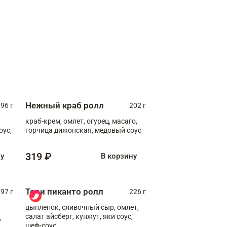
Нежный краб ролл
96 г
202 г
краб-крем, омлет, огурец, масаго,
оус,
горчица дижонская, медовый соус
319 ₽
ну
В корзину
Тори пиканто ролл
97 г
226 г
цыпленок, сливочный сыр, омлет,
салат айсберг, кунжут, яки соус,
,
шеф-соус