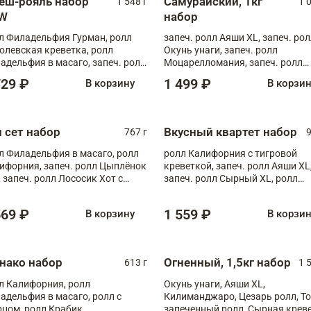
еш-рояль набор
Самурайский, 1кг
1 548 г
1 
W
набор
л Филадельфия Гурман, ролл
запеч. ролл Аяши XL, запеч. ро
олевская креветка, ролл
Окунь унаги, запеч. ролл
адельфия в масаго, запеч. ролл
Моцарелломания, запеч. ролл
ось Унаги XL, запеч. ролл
Килиманджаро
729 ₽
1 499 ₽
В корзину
В корзи
ровая креветка с моцареллой,
еч. ролл Эби краб с лососем
п сет набор
Вкусный квартет набор
767 г
9
л Филадельфия в масаго, ролл
ролл Калифорния с тигровой
ифорния, запеч. ролл Цыплёнок
креветкой, запеч. ролл Аяши XL
, запеч. ролл Лососик Хот с
запеч. ролл Сырный XL, ролл
ияки , запеч. ролл Крабик Хот
Калифорния
569 ₽
1 559 ₽
В корзину
В корзи
нако набор
Огненный, 1,5кг набор
613 г
1 
л Калифорния, ролл
Окунь унаги, Аяши XL,
адельфия в масаго, ролл с
Килиманджаро, Цезарь ролл, Т
рцом, ролл Крабик
запеченный ролл, Сырная крев