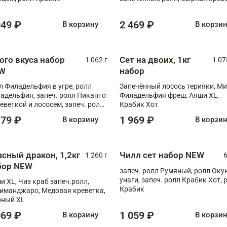
XL
049 ₽
2 469 ₽
В корзину
В корзи
ого вкуса набор
Сет на двоих, 1кг
1 062 г
1 07
W
набор
л Филадельфия в угре, ролл
Запечённый лосось терияки, Ми
адельфия, запеч. ролл Пиканто
Филадельфия фреш, Аяши XL,
реветкой и лососем, запеч. ролл
Крабик Хот
игровой креветкой
179 ₽
1 969 ₽
В корзину
В корзи
асный дракон, 1,2кг
Чилл сет набор NEW
1 260 г
6
бор NEW
запеч. ролл Румяный, ролл Оку
унаги, запеч. ролл Крабик Хот, 
и XL, Чиз краб запеч.ролл,
Крабик
иманджаро, Медовая креветка,
ный XL
069 ₽
1 059 ₽
В корзину
В корзи