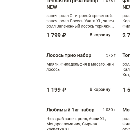
Теплая встреча набор
Фл
1 078 г
NEW
NE
запеч. ролл С тигровой креветкой,
рол
запеч. ролл Лосось Унаги XL, запеч.
Кор
ролл Запеченный лосось терияки,
Фил
запеч. ролл Румяный XL
Лос
1 799 ₽
2 
В корзину
Тиг
зап
Лосось трио набор
То
575 г
Мияги, Филадельфия в масаго, Яки
рол
лосось
Кал
Хот
тер
1 199 ₽
1 
В корзину
Любимый 1кг набор
Мо
1 030 г
Чиз краб запеч. ролл, Аяши XL,
рол
Моцарелломания, Сырная
Фил
креветка XL
огу