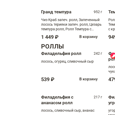
Гранд темпура
Те
952 г
Чиз Краб запеч. ролл, Запеченный
Рол
лосось терияки запеч. ролл, Цезарь
Тем
темпура ролл, Ролл Темпура с
с к
креветкой
1 449 ₽
94
В корзину
РОЛЛЫ
Филадельфия ролл
Фи
242 г
ро
лосось, огурец, сливочный сыр
лос
чук
539 ₽
47
В корзину
Филадельфия с
Фи
217 г
ананасом ролл
уг
лосось, сливочный сыр, ананас
уго
мас