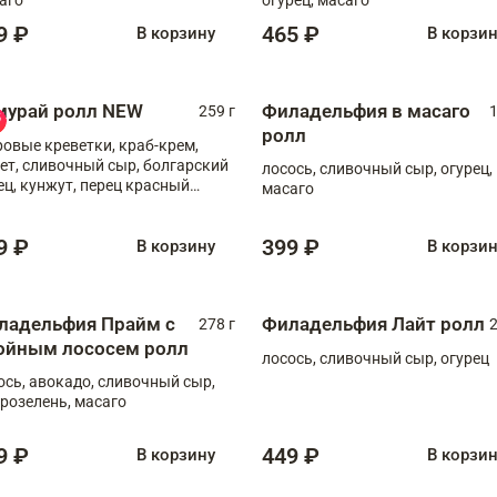
9 ₽
465 ₽
В корзину
В корзи
мурай ролл NEW
Филадельфия в масаго
259 г
1
ролл
ровые креветки, краб-крем,
ет, сливочный сыр, болгарский
лосось, сливочный сыр, огурец,
ец, кунжут, перец красный
масаго
отый, масаго, шеф-соус
9 ₽
399 ₽
В корзину
В корзи
ладельфия Прайм с
Филадельфия Лайт ролл
278 г
2
ойным лососем ролл
лосось, сливочный сыр, огурец
ось, авокадо, сливочный сыр,
розелень, масаго
9 ₽
449 ₽
В корзину
В корзи