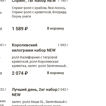
Спринг, 1кг набор NEW
044 г
1 180 г
Спринг-ролл с крабом, Яки лосось,
Спринг-ролл с креветкой, Флорида,
лл
Окунь унаги
1 589 ₽
ну
В корзину
Королевский
61 г
1 092 г
килограмм набор NEW
,
ролл Калифорния с тигровой
креветкой, ролл Королевская
креветка, запеч. ролл Запеченный
лосось терияки, запеч. ролл Аяши
2 074 ₽
ну
В корзину
XL, запеч. ролл Крабик Хот
Лучший день, 2кг набор
532 г
2 042 г
NEW
окио
запеч. ролл Аяши XL, Запечённый с
етка
тигровой креветкой ролл, ролл