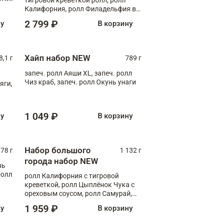
Калифорния, ролл Филадельфия в
масаго, запеч. ролл Румяный XL,
2 799 ₽
ну
В корзину
запеч. ролл Моцарелломания, ролл
Сырная креветка XL, запеч. ролл
Сырный XL
Хайп набор NEW
8,1 г
789 г
запеч. ролл Аяши XL, запеч. ролл
Чиз краб, запеч. ролл Окунь унаги
яги,
1 049 ₽
ну
В корзину
Набор большого
78 г
1 132 г
города набор NEW
нь
ролл
ролл Калифорния с тигровой
креветкой, ролл Цыплёнок Чука с
ореховым соусом, ролл Самурай,
ролл Шиитаке пиканто, Спринг-
1 959 ₽
ну
В корзину
ролл с крабом