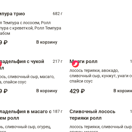
мпура трио
682 г
л Темпура с лососем, Ролл
пура с креветкой, Ролл Темпура
рабом
9 ₽
В корзину
ладельфия с чукой
Мияги ролл
217 г
1
лл
лосось терияки, авокадо,
сливочный сыр, кунжут, унаги с
ось, сливочный сыр, масаго,
спайси соус
а, спайси соус
9 ₽
429 ₽
В корзину
В корзи
ладельфия в масаго с
Сливочный лосось
187 г
1
рем ролл
терияки ролл
рь, сливочный сыр, огурец,
лосось терияки, сливочный сыр
аго
огурец, масаго