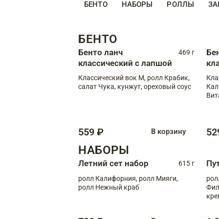
БЕНТО
НАБОРЫ
РОЛЛЫ
ЗА
БЕНТО
Бенто ланч
Бе
469 г
классический с лапшой
кл
Классический вок М, ролл Крабик,
Кла
салат Чука, кунжут, ореховый соус
Кал
Вит
559 ₽
52
В корзину
НАБОРЫ
Летний сет набор
Пу
615 г
ролл Калифорния, ролл Мияги,
рол
ролл Нежный краб
Фил
кре