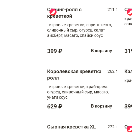
Спринг-ролл с
Сп
211 г
креветкой
кра
сал
тигровые креветки, спринг-тесто,
сливочный сыр, огурец, салат
айсберг, масаго, спайси соус
399 ₽
31
В корзину
Королевская креветка
Ка
262 г
ролл
кра
тигровые креветки, краб-крем,
огурец, сливочный сыр, масаго,
унаги соус
629 ₽
39
В корзину
Сырная креветка XL
Ов
272 г