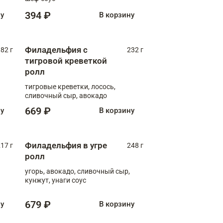
394 ₽
ну
В корзину
Филадельфия с
82 г
232 г
тигровой креветкой
ролл
тигровые креветки, лосось,
сливочный сыр, авокадо
669 ₽
ну
В корзину
Филадельфия в угре
17 г
248 г
ролл
угорь, авокадо, сливочный сыр,
кунжут, унаги соус
679 ₽
ну
В корзину