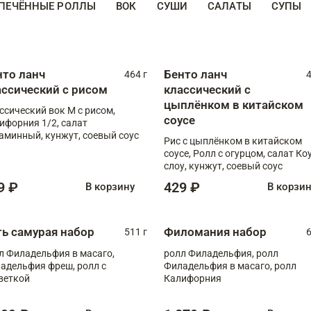
ПЕЧЁННЫЕ РОЛЛЫ
ВОК
СУШИ
САЛАТЫ
СУПЫ
нто ланч
Бенто ланч
464 г
4
ассический с рисом
классический с
цыплёнком в китайском
ссический вок М с рисом,
соусе
ифорния 1/2, салат
аминный, кунжут, соевый соус
Рис с цыплёнком в китайском
соусе, Ролл с огурцом, салат Ко
слоу, кунжут, соевый соус
9 ₽
429 ₽
В корзину
В корзи
ть самурая набор
Филомания набор
511 г
6
л Филадельфия в масаго,
ролл Филадельфия, ролл
адельфия фреш, ролл с
Филадельфия в масаго, ролл
веткой
Калифорния