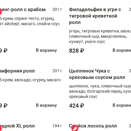
ринг-ролл с крабом
Филадельфия в угре с
201 г
2
тигровой креветкой
б-крем, спринг-тесто, огурец,
ролл
ат айсберг, масаго, спайси соус
угорь, тигровые креветки, авок
сливочный сыр, микрозелень,
кунжут, унаги соус
9 ₽
828 ₽
В корзину
В корзи
лифорния ролл
Цыпленок Чука с
207 г
2
ореховым соусом ролл
б-крем, авокадо, огурец, масаго
цыпленок, чука, сливочный сыр
авокадо, болгарский перец, кун
ореховый соус
9 ₽
424 ₽
В корзину
В корзи
ощной XL ролл
Спайси лосось ролл
194 г
2