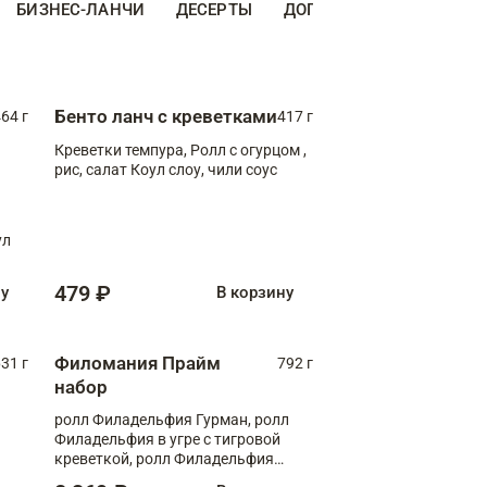
БИЗНЕС-ЛАНЧИ
ДЕСЕРТЫ
ДОПОЛНИТЕЛЬНО
НА
Бенто ланч с креветками
64 г
417 г
Креветки темпура, Ролл с огурцом ,
рис, салат Коул слоу, чили соус
ул
479 ₽
ну
В корзину
Филомания Прайм
31 г
792 г
набор
ролл Филадельфия Гурман, ролл
Филадельфия в угре с тигровой
креветкой, ролл Филадельфия
Прайм с двойным лососем