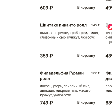
609 ₽
49
В корзину
Шиитаке пиканто ролл
Са
249 г
шиитаке терияки, краб-крем, омлет,
тиг
сливочный сыр, кунжут, яки соус
омл
пер
мол
359 ₽
48
В корзину
Филадельфия Гурман
Фи
266 г
ролл
дв
лосось, угорь, сливочный сыр,
лос
авокадо, микрозелень, масаго,
мик
кунжут, унаги соус
749 ₽
88
В корзину