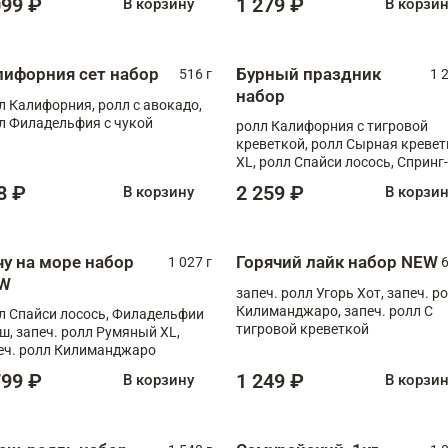
099 ₽
1 279 ₽
В корзину
В корзи
лифорния сет набор
Бурный праздник
516 г
1 
набор
л Калифорния, ролл с авокадо,
л Филадельфия с чукой
ролл Калифорния с тигровой
креветкой, ролл Сырная кревет
XL, ролл Спайси лосось, Спринг-
ролл с угрем и лососем, запеч. 
8 ₽
2 259 ₽
В корзину
В корзи
Медовая креветка
чу на море набор
Горячий лайк набор NEW
1 027 г
6
W
запеч. ролл Угорь Хот, запеч. р
Килиманджаро, запеч. ролл С
л Спайси лосось, Филадельфии
тигровой креветкой
ш, запеч. ролл Румяный XL,
еч. ролл Килиманджаро
799 ₽
1 249 ₽
В корзину
В корзи