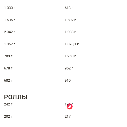
1 030 г
613 г
1 535 г
1 532 г
2 042 г
1 008 г
1 062 г
1 078,1 г
789 г
1 260 г
678 г
952 г
682 г
910 г
РОЛЛЫ
242 г
196 г
202 г
217 г