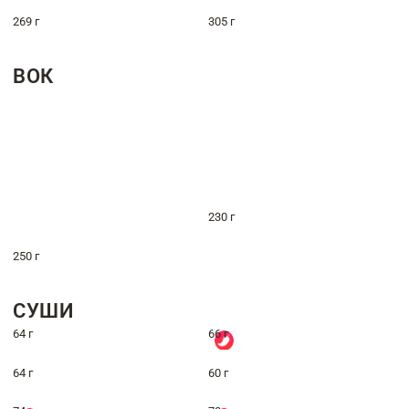
269 г
305 г
ВОК
230 г
250 г
СУШИ
64 г
66 г
64 г
60 г