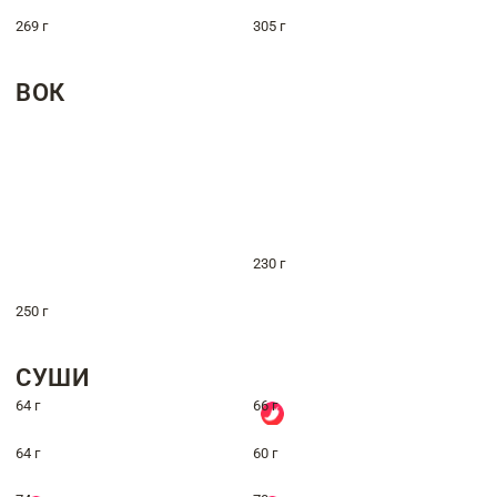
269 г
305 г
ВОК
230 г
250 г
СУШИ
64 г
66 г
64 г
60 г