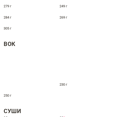
279 г
249 г
284 г
269 г
305 г
ВОК
230 г
250 г
СУШИ