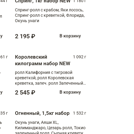
Спринг, 1кг набор NEW
044 г
1 180 г
Спринг-ролл с крабом, Яки лосось,
Спринг-ролл с креветкой, Флорида,
лл
Окунь унаги
2 195 ₽
ну
В корзину
Королевский
61 г
1 092 г
килограмм набор NEW
,
ролл Калифорния с тигровой
креветкой, ролл Королевская
креветка, запеч. ролл Запеченный
лосось терияки, запеч. ролл Аяши
2 545 ₽
ну
В корзину
XL, запеч. ролл Крабик Хот
Огненный, 1,5кг набор
535 г
1 532 г
ь
Окунь унаги, Аяши XL,
о
Килиманджаро, Цезарь ролл, Токио
запеченный ролл, Сырная креветка