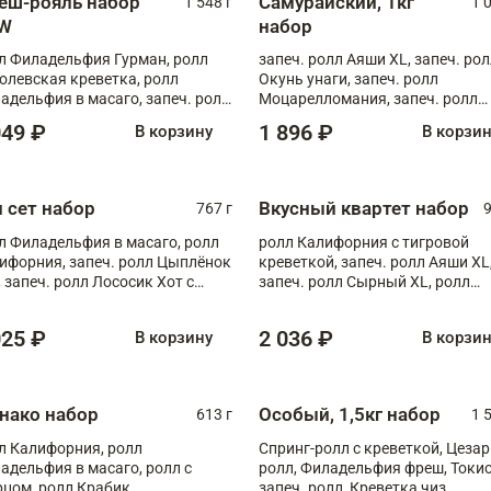
еш-рояль набор
Самурайский, 1кг
1 548 г
1 
W
набор
л Филадельфия Гурман, ролл
запеч. ролл Аяши XL, запеч. ро
олевская креветка, ролл
Окунь унаги, запеч. ролл
адельфия в масаго, запеч. ролл
Моцарелломания, запеч. ролл
ось Унаги XL, запеч. ролл
Килиманджаро
049 ₽
1 896 ₽
В корзину
В корзи
ровая креветка с моцареллой,
еч. ролл Эби краб с лососем
п сет набор
Вкусный квартет набор
767 г
9
л Филадельфия в масаго, ролл
ролл Калифорния с тигровой
ифорния, запеч. ролл Цыплёнок
креветкой, запеч. ролл Аяши XL
, запеч. ролл Лососик Хот с
запеч. ролл Сырный XL, ролл
ияки , запеч. ролл Крабик Хот
Калифорния
025 ₽
2 036 ₽
В корзину
В корзи
нако набор
Особый, 1,5кг набор
613 г
1 
л Калифорния, ролл
Спринг-ролл с креветкой, Цезар
адельфия в масаго, ролл с
ролл, Филадельфия фреш, Токи
рцом, ролл Крабик
запеч. ролл, Креветка чиз,