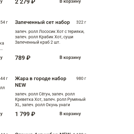
2 279 ₽
ну
В корзину
Запеченный сет набор
254 г
322 г
запеч. ролл Лососик Хот с терияки,
запеч. ролл Крабик Хот, суши
Запеченный краб 2 шт.
ка
ролл
789 ₽
ну
В корзину
Жара в городе набор
44 г
980 г
NEW
олл
запеч. ролл Сёгун, запеч. ролл
Креветка Хот, запеч. ролл Румяный
XL, запеч. ролл Окунь унаги
1 799 ₽
ну
В корзину