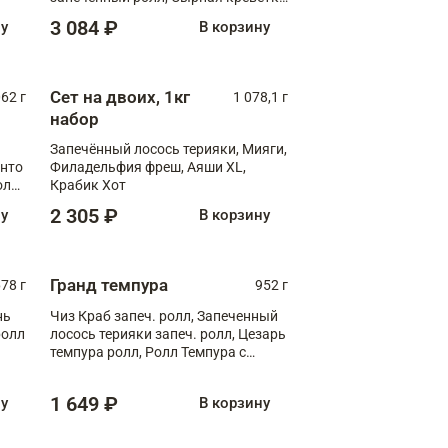
XL
3 084 ₽
ну
В корзину
Сет на двоих, 1кг
062 г
1 078,1 г
набор
Запечённый лосось терияки, Мияги,
анто
Филадельфия фреш, Аяши XL,
олл
Крабик Хот
2 305 ₽
ну
В корзину
Гранд темпура
78 г
952 г
нь
Чиз Краб запеч. ролл, Запеченный
ролл
лосось терияки запеч. ролл, Цезарь
темпура ролл, Ролл Темпура с
креветкой
1 649 ₽
ну
В корзину