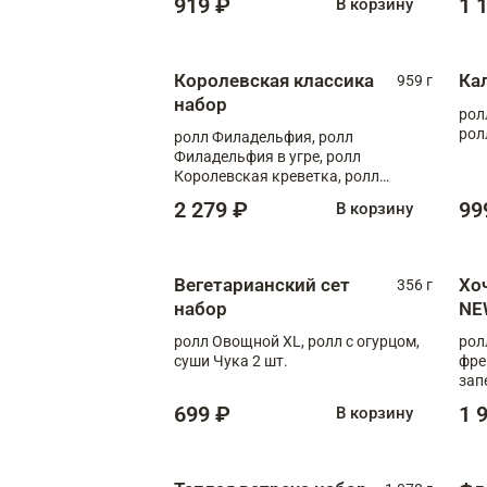
919 ₽
1 
В корзину
Королевская классика
Ка
959 г
набор
рол
рол
ролл Филадельфия, ролл
Филадельфия в угре, ролл
Королевская креветка, ролл
Калифорния
2 279 ₽
99
В корзину
Вегетарианский сет
Хо
356 г
набор
NE
ролл Овощной XL, ролл с огурцом,
рол
суши Чука 2 шт.
фре
зап
699 ₽
1 
В корзину