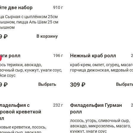
йте две набор
910 г
ца Сырная с цыплёнком 25см
, пицца Аль Шам 25 см
пышном
9 ₽
В корзину
яги ролл
Нежный краб ролл
196 г
2
ось терияки, авокадо,
краб-крем, омлет, огурец, масаг
вочный сыр, кунжут, унаги соус,
горчица дижонская, медовый с
йси соус
9 ₽
309 ₽
Выбрать
Выбрат
ладельфия с
Филадельфия Гурман
232 г
2
гровой креветкой
ролл
лл
лосось, угорь, сливочный сыр,
авокадо, микрозелень, масаго,
ровые креветки, лосось,
кунжут, унаги соус
вочный сыр, авокадо