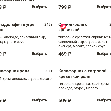
9 ₽
799 ₽
Выбрать
Выбрат
ладельфия в угре
Спринг-ролл с
248 г
2
лл
креветкой
рь, авокадо, сливочный сыр,
тигровые креветки, спринг-тест
жут, унаги соус
сливочный сыр, огурец, салат
айсберг, масаго, спайси соус
9 ₽
469 ₽
Выбрать
Выбрат
лифорния ролл
Калифорния с тигровой
207 г
2
креветкой ролл
б-крем, авокадо, огурец, масаго
тигровые креветки, краб-крем,
авокадо, огурец, масаго
9 ₽
509 ₽
Выбрать
Выбрат