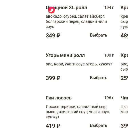
Овощной XL ролл
Кр
194 г
авокадо, огурец, салат айсберг,
кре
болгарский перец, сладкий чили
сыр
соус
кун
диж
349 ₽
48
Выбрать
Угорь мини ролл
Кр
108 г
рис, нори, унаги соус, угорь, кунжут
рис
сыр
399 ₽
25
Выбрать
Яки лосось
Чи
196 г
Лосось терияки, сливочный сыр,
Цып
омлет, азиатский соус, унаги соус,
мас
кунжут
419 ₽
39
Выбрать