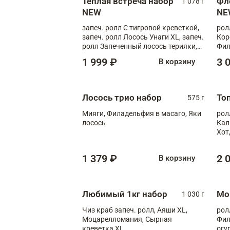
Теплая встреча набор
Фл
1 078 г
NEW
NE
запеч. ролл С тигровой креветкой,
рол
запеч. ролл Лосось Унаги XL, запеч.
Кор
ролл Запеченный лосось терияки,
Фил
запеч. ролл Румяный XL
Лос
1 999 ₽
3 
В корзину
Тиг
зап
Лосось трио набор
То
575 г
Мияги, Филадельфия в масаго, Яки
рол
лосось
Кал
Хот
тер
1 379 ₽
2 
В корзину
Любимый 1кг набор
Мо
1 030 г
Чиз краб запеч. ролл, Аяши XL,
рол
Моцарелломания, Сырная
Фил
креветка XL
огу