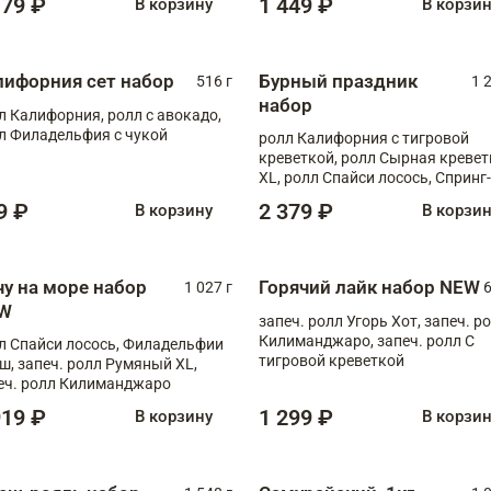
179 ₽
1 449 ₽
В корзину
В корзи
лифорния сет набор
Бурный праздник
516 г
1 
набор
л Калифорния, ролл с авокадо,
л Филадельфия с чукой
ролл Калифорния с тигровой
креветкой, ролл Сырная кревет
XL, ролл Спайси лосось, Спринг-
ролл с угрем и лососем, запеч. 
9 ₽
2 379 ₽
В корзину
В корзи
Медовая креветка
чу на море набор
Горячий лайк набор NEW
1 027 г
6
W
запеч. ролл Угорь Хот, запеч. р
Килиманджаро, запеч. ролл С
л Спайси лосось, Филадельфии
тигровой креветкой
ш, запеч. ролл Румяный XL,
еч. ролл Килиманджаро
919 ₽
1 299 ₽
В корзину
В корзи