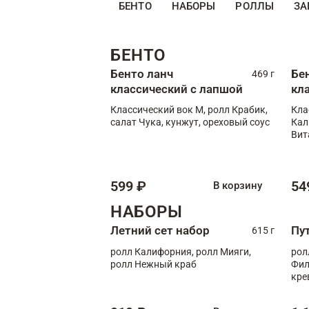
БЕНТО
НАБОРЫ
РОЛЛЫ
ЗА
БЕНТО
Бенто ланч
Бе
469 г
классический с лапшой
кл
Классический вок М, ролл Крабик,
Кла
салат Чука, кунжут, ореховый соус
Кал
Вит
599 ₽
54
В корзину
НАБОРЫ
Летний сет набор
Пу
615 г
ролл Калифорния, ролл Мияги,
рол
ролл Нежный краб
Фил
кре