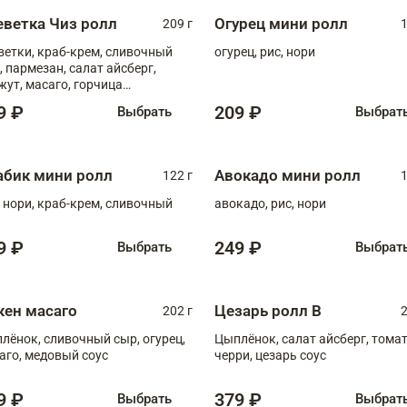
еветка Чиз ролл
Огурец мини ролл
209 г
1
ветки, краб-крем, сливочный
огурец, рис, нори
, пармезан, салат айсберг,
жут, масаго, горчица
онская, медовый соус
9 ₽
209 ₽
Выбрать
Выбрат
абик мини ролл
Авокадо мини ролл
122 г
1
, нори, краб-крем, сливочный
авокадо, рис, нори
9 ₽
249 ₽
Выбрать
Выбрат
кен масаго
Цезарь ролл В
202 г
2
лёнок, сливочный сыр, огурец,
Цыплёнок, салат айсберг, тома
аго, медовый соус
черри, цезарь соус
9 ₽
379 ₽
Выбрать
Выбрат