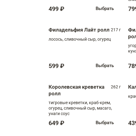
499 ₽
79
Выбрать
Филадельфия Лайт ролл
Фи
217 г
ро
лосось, сливочный сыр, огурец
уго
кун
599 ₽
78
Выбрать
Королевская креветка
Ка
262 г
ролл
кра
тигровые креветки, краб-крем,
огурец, сливочный сыр, масаго,
унаги соус
649 ₽
43
Выбрать