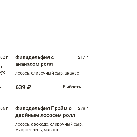
Филадельфия с
02 г
217 г
ананасом ролл
о,
оус
лосось, сливочный сыр, ананас
639 ₽
ь
Выбрать
Филадельфия Прайм с
66 г
278 г
двойным лососем ролл
лосось, авокадо, сливочный сыр,
микрозелень, масаго