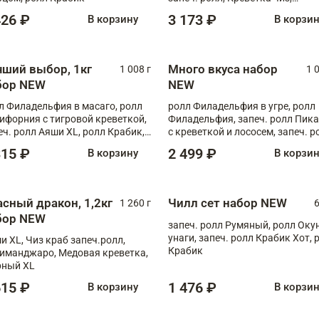
Запечённый лосось терияки,
426 ₽
3 173 ₽
В корзину
В корзи
Флорида
чший выбор, 1кг
Много вкуса набор
1 008 г
1 
бор NEW
NEW
л Филадельфия в масаго, ролл
ролл Филадельфия в угре, ролл
ифорния с тигровой креветкой,
Филадельфия, запеч. ролл Пик
еч. ролл Аяши XL, ролл Крабик,
с креветкой и лососем, запеч. р
еч. ролл Лосось терияки
С тигровой креветкой
315 ₽
2 499 ₽
В корзину
В корзи
асный дракон, 1,2кг
Чилл сет набор NEW
1 260 г
6
бор NEW
запеч. ролл Румяный, ролл Оку
унаги, запеч. ролл Крабик Хот, 
и XL, Чиз краб запеч.ролл,
Крабик
иманджаро, Медовая креветка,
ный XL
615 ₽
1 476 ₽
В корзину
В корзи