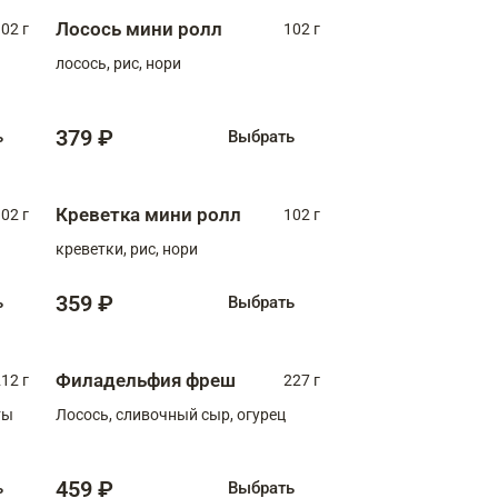
Лосось мини ролл
02 г
102 г
лосось, рис, нори
379 ₽
ь
Выбрать
Креветка мини ролл
02 г
102 г
креветки, рис, нори
359 ₽
ь
Выбрать
Филадельфия фреш
12 г
227 г
ты
Лосось, сливочный сыр, огурец
459 ₽
ь
Выбрать