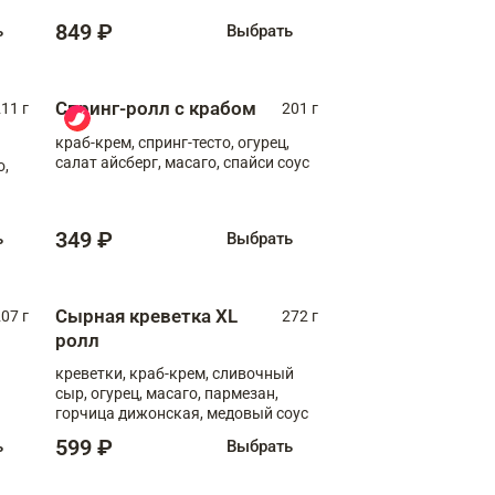
849 ₽
ь
Выбрать
Спринг-ролл с крабом
11 г
201 г
краб-крем, спринг-тесто, огурец,
салат айсберг, масаго, спайси соус
о,
349 ₽
ь
Выбрать
Сырная креветка XL
07 г
272 г
ролл
креветки, краб-крем, сливочный
сыр, огурец, масаго, пармезан,
горчица дижонская, медовый соус
599 ₽
ь
Выбрать