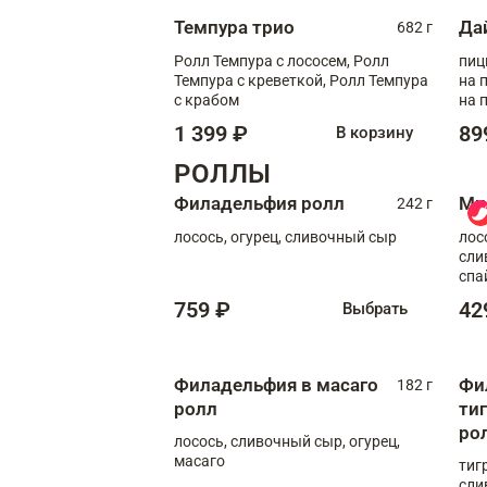
Темпура трио
Да
682 г
Ролл Темпура с лососем, Ролл
пиц
Темпура с креветкой, Ролл Темпура
на пышном
с крабом
на 
1 399 ₽
89
В корзину
РОЛЛЫ
Филадельфия ролл
Ми
242 г
лосось, огурец, сливочный сыр
лос
сли
спа
759 ₽
42
Выбрать
Филадельфия в масаго
Фи
182 г
ролл
ти
ро
лосось, сливочный сыр, огурец,
масаго
тиг
сли