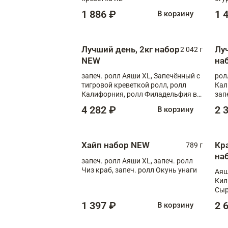
1 886 ₽
1 
В корзину
Лучший день, 2кг набор
Лу
2 042 г
NEW
на
запеч. ролл Аяши XL, Запечённый с
рол
тигровой креветкой ролл, ролл
Кал
Калифорния, ролл Филадельфия в
зап
масаго, запеч. ролл Румяный XL,
зап
4 282 ₽
2 
В корзину
запеч. ролл Моцарелломания, ролл
Сырная креветка XL, запеч. ролл
Сырный XL
Хайп набор NEW
Кр
789 г
на
запеч. ролл Аяши XL, запеч. ролл
Чиз краб, запеч. ролл Окунь унаги
Аяш
Кил
Сыр
1 397 ₽
2 
В корзину