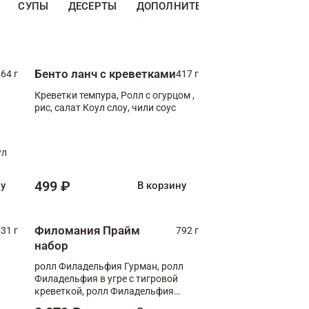
СУПЫ
ДЕСЕРТЫ
ДОПОЛНИТЕЛЬНО
НАПИТКИ
Бенто ланч с креветками
64 г
417 г
Креветки темпура, Ролл с огурцом ,
рис, салат Коул слоу, чили соус
ул
499 ₽
ну
В корзину
Филомания Прайм
31 г
792 г
набор
ролл Филадельфия Гурман, ролл
Филадельфия в угре с тигровой
креветкой, ролл Филадельфия
Прайм с двойным лососем