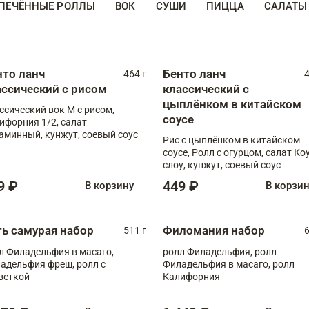
ПЕЧЁННЫЕ РОЛЛЫ
ВОК
СУШИ
ПИЦЦА
САЛАТЫ
нто ланч
Бенто ланч
464 г
4
ассический с рисом
классический с
цыплёнком в китайском
ссический вок М с рисом,
соусе
ифорния 1/2, салат
аминный, кунжут, соевый соус
Рис с цыплёнком в китайском
соусе, Ролл с огурцом, салат Ко
слоу, кунжут, соевый соус
9 ₽
449 ₽
В корзину
В корзи
ть самурая набор
Филомания набор
511 г
6
л Филадельфия в масаго,
ролл Филадельфия, ролл
адельфия фреш, ролл с
Филадельфия в масаго, ролл
веткой
Калифорния