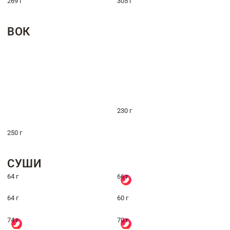
269 г
305 г
ВОК
230 г
250 г
СУШИ
64 г
66 г
64 г
60 г
74 г
70 г