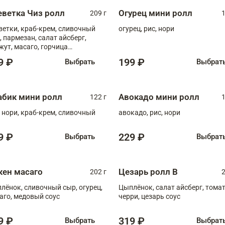
еветка Чиз ролл
Огурец мини ролл
209 г
1
ветки, краб-крем, сливочный
огурец, рис, нори
, пармезан, салат айсберг,
жут, масаго, горчица
онская, медовый соус
9 ₽
199 ₽
Выбрать
Выбрат
абик мини ролл
Авокадо мини ролл
122 г
1
, нори, краб-крем, сливочный
авокадо, рис, нори
9 ₽
229 ₽
Выбрать
Выбрат
кен масаго
Цезарь ролл В
202 г
2
лёнок, сливочный сыр, огурец,
Цыплёнок, салат айсберг, тома
аго, медовый соус
черри, цезарь соус
9 ₽
319 ₽
Выбрать
Выбрат