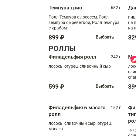
Темпура трио
Да
682 г
Ролл Темпура с лососем, Ролл
пиц
Темпура с креветкой, Ролл Темпура
на пышном
с крабом
на 
899 ₽
82
Выбрать
РОЛЛЫ
Филадельфия ролл
Ми
242 г
лосось, огурец, сливочный сыр
лос
сли
спа
599 ₽
39
Выбрать
Филадельфия в масаго
Фи
182 г
ролл
ти
ро
лосось, сливочный сыр, огурец,
масаго
тиг
сли