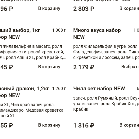
Запечённый лосось терияки,
296 ₽
2 803 ₽
В корзину
В корзи
Флорида
чший выбор, 1кг
Много вкуса набор
1 008 г
1 
бор NEW
NEW
л Филадельфия в масаго, ролл
ролл Филадельфия в угре, ролл
ифорния с тигровой креветкой,
Филадельфия, запеч. ролл Пик
еч. ролл Аяши XL, ролл Крабик,
с креветкой и лососем, запеч. р
еч. ролл Лосось терияки
С тигровой креветкой
045 ₽
2 179 ₽
В корзину
Выбрат
асный дракон, 1,2кг
Чилл сет набор NEW
1 260 г
6
бор NEW
запеч. ролл Румяный, ролл Оку
унаги, запеч. ролл Крабик Хот, 
и XL, Чиз краб запеч.ролл,
Крабик
иманджаро, Медовая креветка,
ный XL
255 ₽
1 316 ₽
В корзину
В корзи