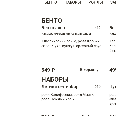
БЕНТО
НАБОРЫ
РОЛЛЫ
ЗА
БЕНТО
Бенто ланч
Бе
469 г
классический с лапшой
кл
Классический вок М, ролл Крабик,
Кла
салат Чука, кунжут, ореховый соус
Кал
Вит
549 ₽
49
В корзину
НАБОРЫ
Летний сет набор
Пу
615 г
ролл Калифорния, ролл Мияги,
рол
ролл Нежный краб
Фил
кре