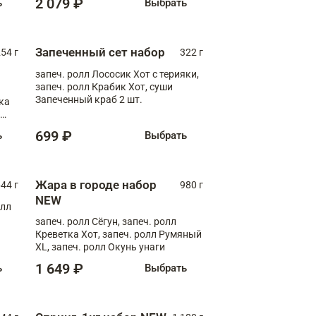
2 079 ₽
ь
Выбрать
Запеченный сет набор
254 г
322 г
запеч. ролл Лососик Хот с терияки,
запеч. ролл Крабик Хот, суши
Запеченный краб 2 шт.
ка
ролл
699 ₽
ь
Выбрать
Жара в городе набор
44 г
980 г
NEW
олл
запеч. ролл Сёгун, запеч. ролл
Креветка Хот, запеч. ролл Румяный
XL, запеч. ролл Окунь унаги
1 649 ₽
ь
Выбрать