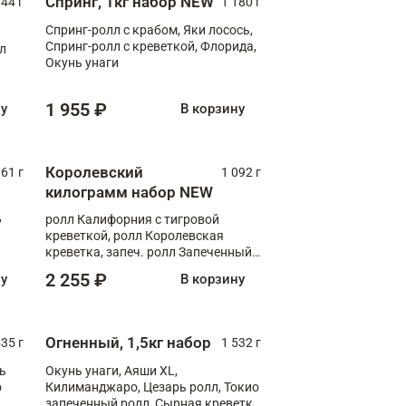
Спринг, 1кг набор NEW
044 г
1 180 г
Спринг-ролл с крабом, Яки лосось,
Спринг-ролл с креветкой, Флорида,
лл
Окунь унаги
1 955 ₽
ну
В корзину
Королевский
61 г
1 092 г
килограмм набор NEW
,
ролл Калифорния с тигровой
креветкой, ролл Королевская
креветка, запеч. ролл Запеченный
лосось терияки, запеч. ролл Аяши
2 255 ₽
ну
В корзину
XL, запеч. ролл Крабик Хот
Огненный, 1,5кг набор
535 г
1 532 г
ь
Окунь унаги, Аяши XL,
о
Килиманджаро, Цезарь ролл, Токио
запеченный ролл, Сырная креветка