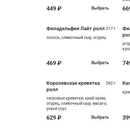
449 ₽
66
Выбрать
Филадельфия Лайт ролл
Фи
217 г
ро
лосось, сливочный сыр, огурец
уго
кун
469 ₽
74
Выбрать
Королевская креветка
Ка
262 г
ролл
кра
тигровые креветки, краб-крем,
огурец, сливочный сыр, масаго,
унаги соус
629 ₽
39
Выбрать