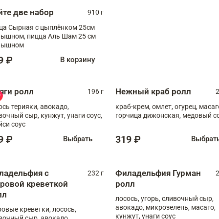
йте две набор
910 г
ца Сырная с цыплёнком 25см
, пицца Аль Шам 25 см
пышном
9 ₽
В корзину
яги ролл
Нежный краб ролл
196 г
2
ось терияки, авокадо,
краб-крем, омлет, огурец, масаг
вочный сыр, кунжут, унаги соус,
горчица дижонская, медовый с
йси соус
9 ₽
319 ₽
Выбрать
Выбрат
ладельфия с
Филадельфия Гурман
232 г
2
гровой креветкой
ролл
лл
лосось, угорь, сливочный сыр,
авокадо, микрозелень, масаго,
ровые креветки, лосось,
кунжут, унаги соус
вочный сыр, авокадо