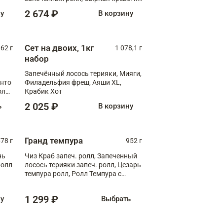
XL
2 674 ₽
ну
В корзину
Сет на двоих, 1кг
062 г
1 078,1 г
набор
Запечённый лосось терияки, Мияги,
анто
Филадельфия фреш, Аяши XL,
олл
Крабик Хот
2 025 ₽
ь
В корзину
Гранд темпура
78 г
952 г
нь
Чиз Краб запеч. ролл, Запеченный
ролл
лосось терияки запеч. ролл, Цезарь
темпура ролл, Ролл Темпура с
креветкой
1 299 ₽
ну
Выбрать