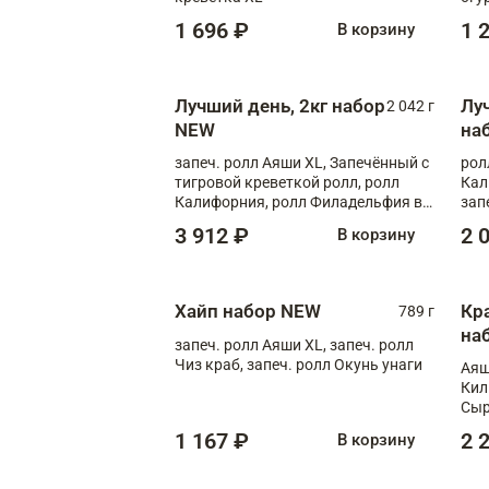
1 696 ₽
1 
В корзину
Лучший день, 2кг набор
Лу
2 042 г
NEW
на
запеч. ролл Аяши XL, Запечённый с
рол
тигровой креветкой ролл, ролл
Кал
Калифорния, ролл Филадельфия в
зап
масаго, запеч. ролл Румяный XL,
зап
3 912 ₽
2 
В корзину
запеч. ролл Моцарелломания, ролл
Сырная креветка XL, запеч. ролл
Сырный XL
Хайп набор NEW
Кр
789 г
на
запеч. ролл Аяши XL, запеч. ролл
Чиз краб, запеч. ролл Окунь унаги
Аяш
Кил
Сыр
1 167 ₽
2 
В корзину