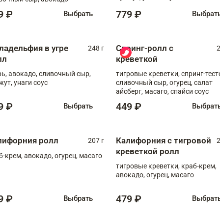
9 ₽
779 ₽
Выбрать
Выбрат
ладельфия в угре
Спринг-ролл с
248 г
2
лл
креветкой
рь, авокадо, сливочный сыр,
тигровые креветки, спринг-тест
жут, унаги соус
сливочный сыр, огурец, салат
айсберг, масаго, спайси соус
9 ₽
449 ₽
Выбрать
Выбрат
лифорния ролл
Калифорния с тигровой
207 г
2
креветкой ролл
б-крем, авокадо, огурец, масаго
тигровые креветки, краб-крем,
авокадо, огурец, масаго
9 ₽
479 ₽
Выбрать
Выбрат