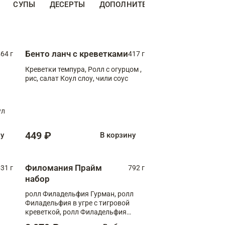
СУПЫ
ДЕСЕРТЫ
ДОПОЛНИТЕЛЬНО
НАПИТКИ
Бенто ланч с креветками
64 г
417 г
Креветки темпура, Ролл с огурцом ,
рис, салат Коул слоу, чили соус
ул
449 ₽
ну
В корзину
Филомания Прайм
31 г
792 г
набор
ролл Филадельфия Гурман, ролл
Филадельфия в угре с тигровой
креветкой, ролл Филадельфия
Прайм с двойным лососем