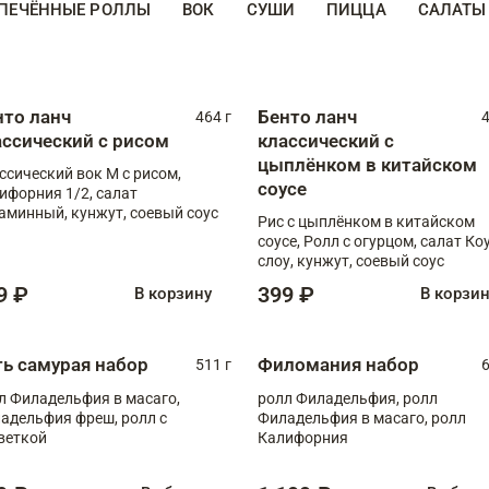
ПЕЧЁННЫЕ РОЛЛЫ
ВОК
СУШИ
ПИЦЦА
САЛАТЫ
нто ланч
Бенто ланч
464 г
4
ассический с рисом
классический с
цыплёнком в китайском
ссический вок М с рисом,
соусе
ифорния 1/2, салат
аминный, кунжут, соевый соус
Рис с цыплёнком в китайском
соусе, Ролл с огурцом, салат Ко
слоу, кунжут, соевый соус
9 ₽
399 ₽
В корзину
В корзи
ть самурая набор
Филомания набор
511 г
6
л Филадельфия в масаго,
ролл Филадельфия, ролл
адельфия фреш, ролл с
Филадельфия в масаго, ролл
веткой
Калифорния