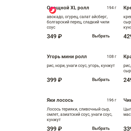
Овощной XL ролл
Кр
194 г
авокадо, огурец, салат айсберг,
кре
болгарский перец, сладкий чили
сыр
соус
кун
диж
349 ₽
42
Выбрать
Угорь мини ролл
Кр
108 г
рис, нори, унаги соус, угорь, кунжут
рис
сыр
399 ₽
24
Выбрать
Яки лосось
Чи
196 г
Лосось терияки, сливочный сыр,
Цып
омлет, азиатский соус, унаги соус,
мас
кунжут
399 ₽
33
Выбрать