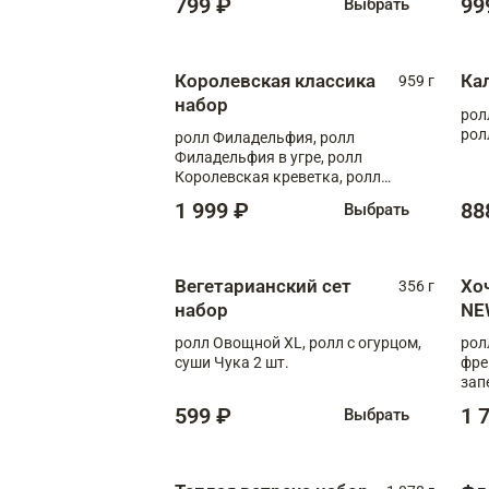
799 ₽
99
Выбрать
Королевская классика
Ка
959 г
набор
рол
рол
ролл Филадельфия, ролл
Филадельфия в угре, ролл
Королевская креветка, ролл
Калифорния
1 999 ₽
88
Выбрать
Вегетарианский сет
Хо
356 г
набор
NE
ролл Овощной XL, ролл с огурцом,
рол
суши Чука 2 шт.
фре
зап
599 ₽
1 
Выбрать