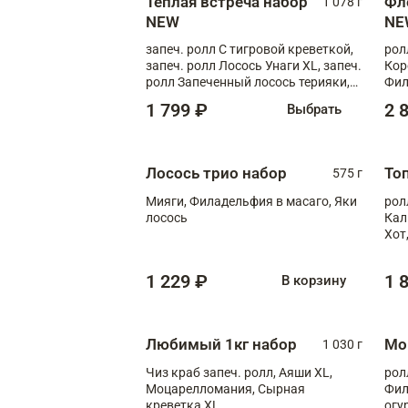
Теплая встреча набор
Фл
1 078 г
NEW
NE
запеч. ролл С тигровой креветкой,
рол
запеч. ролл Лосось Унаги XL, запеч.
Кор
ролл Запеченный лосось терияки,
Фил
запеч. ролл Румяный XL
Лос
1 799 ₽
2 
Выбрать
Тиг
зап
Лосось трио набор
То
575 г
Мияги, Филадельфия в масаго, Яки
рол
лосось
Кал
Хот
тер
1 229 ₽
1 
В корзину
Любимый 1кг набор
Мо
1 030 г
Чиз краб запеч. ролл, Аяши XL,
рол
Моцарелломания, Сырная
Фил
креветка XL
огу