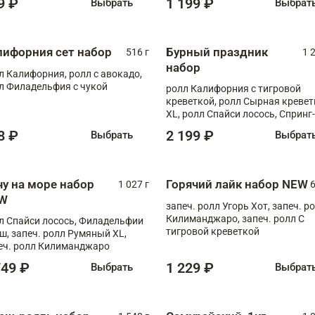
9 ₽
1 199 ₽
Выбрать
Выбрат
лифорния сет набор
Бурный праздник
516 г
1 
набор
л Калифорния, ролл с авокадо,
л Филадельфия с чукой
ролл Калифорния с тигровой
креветкой, ролл Сырная кревет
XL, ролл Спайси лосось, Спринг-
ролл с угрем и лососем, запеч. 
8 ₽
2 199 ₽
Выбрать
Выбрат
Медовая креветка
чу на море набор
Горячий лайк набор NEW
1 027 г
6
W
запеч. ролл Угорь Хот, запеч. р
Килиманджаро, запеч. ролл С
л Спайси лосось, Филадельфии
тигровой креветкой
ш, запеч. ролл Румяный XL,
еч. ролл Килиманджаро
749 ₽
1 229 ₽
Выбрать
Выбрат