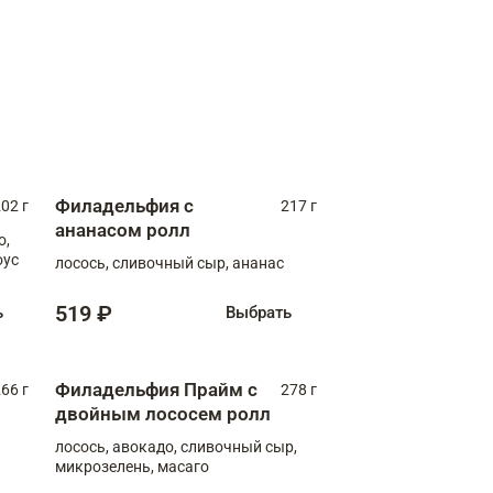
Филадельфия с
02 г
217 г
ананасом ролл
о,
оус
лосось, сливочный сыр, ананас
519 ₽
ь
Выбрать
Филадельфия Прайм с
66 г
278 г
двойным лососем ролл
лосось, авокадо, сливочный сыр,
микрозелень, масаго