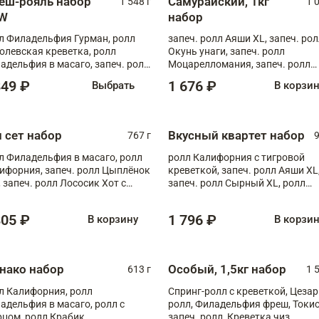
еш-рояль набор
Самурайский, 1кг
1 548 г
1 
W
набор
л Филадельфия Гурман, ролл
запеч. ролл Аяши XL, запеч. ро
олевская креветка, ролл
Окунь унаги, запеч. ролл
адельфия в масаго, запеч. ролл
Моцарелломания, запеч. ролл
ось Унаги XL, запеч. ролл
Килиманджаро
849 ₽
1 676 ₽
Выбрать
В корзи
ровая креветка с моцареллой,
еч. ролл Эби краб с лососем
п сет набор
Вкусный квартет набор
767 г
9
л Филадельфия в масаго, ролл
ролл Калифорния с тигровой
ифорния, запеч. ролл Цыплёнок
креветкой, запеч. ролл Аяши XL
, запеч. ролл Лососик Хот с
запеч. ролл Сырный XL, ролл
ияки , запеч. ролл Крабик Хот
Калифорния
805 ₽
1 796 ₽
В корзину
В корзи
нако набор
Особый, 1,5кг набор
613 г
1 
л Калифорния, ролл
Спринг-ролл с креветкой, Цезар
адельфия в масаго, ролл с
ролл, Филадельфия фреш, Токи
рцом, ролл Крабик
запеч. ролл, Креветка чиз,