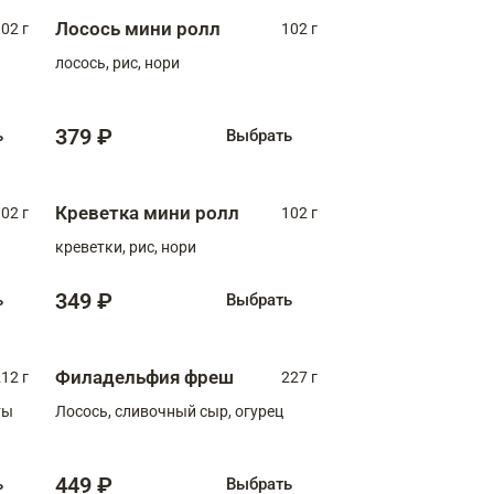
Лосось мини ролл
02 г
102 г
лосось, рис, нори
379 ₽
ь
Выбрать
Креветка мини ролл
02 г
102 г
креветки, рис, нори
349 ₽
ь
Выбрать
Филадельфия фреш
12 г
227 г
ты
Лосось, сливочный сыр, огурец
449 ₽
ь
Выбрать