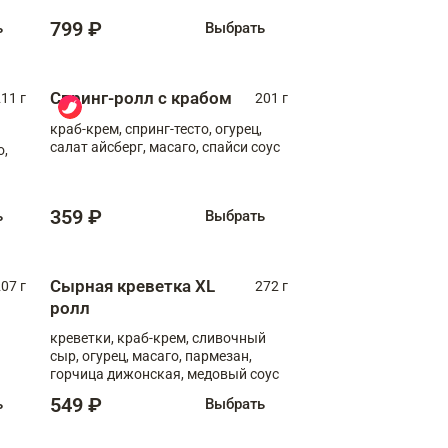
799 ₽
ь
Выбрать
Спринг-ролл с крабом
11 г
201 г
краб-крем, спринг-тесто, огурец,
салат айсберг, масаго, спайси соус
о,
359 ₽
ь
Выбрать
Сырная креветка XL
07 г
272 г
ролл
креветки, краб-крем, сливочный
сыр, огурец, масаго, пармезан,
горчица дижонская, медовый соус
549 ₽
ь
Выбрать