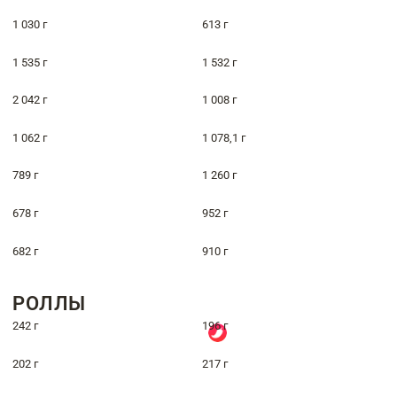
1 030 г
613 г
1 535 г
1 532 г
2 042 г
1 008 г
1 062 г
1 078,1 г
789 г
1 260 г
678 г
952 г
682 г
910 г
РОЛЛЫ
242 г
196 г
202 г
217 г