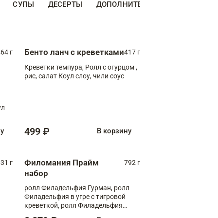
СУПЫ
ДЕСЕРТЫ
ДОПОЛНИТЕЛЬНО
НАПИТКИ
Бенто ланч с креветками
64 г
417 г
Креветки темпура, Ролл с огурцом ,
рис, салат Коул слоу, чили соус
ул
499 ₽
ну
В корзину
Филомания Прайм
31 г
792 г
набор
ролл Филадельфия Гурман, ролл
Филадельфия в угре с тигровой
креветкой, ролл Филадельфия
Прайм с двойным лососем