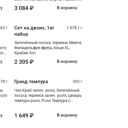
XL
3 084 ₽
ну
В корзину
Сет на двоих, 1кг
062 г
1 078,1 г
набор
Запечённый лосось терияки, Мияги,
анто
Филадельфия фреш, Аяши XL,
олл
Крабик Хот
2 305 ₽
ну
В корзину
Гранд темпура
78 г
952 г
нь
Чиз Краб запеч. ролл, Запеченный
ролл
лосось терияки запеч. ролл, Цезарь
темпура ролл, Ролл Темпура с
креветкой
1 649 ₽
ну
В корзину