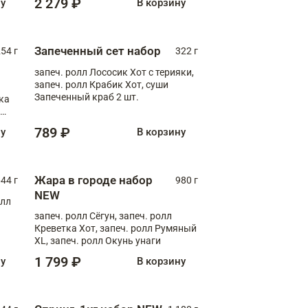
2 279 ₽
ну
В корзину
Запеченный сет набор
254 г
322 г
запеч. ролл Лососик Хот с терияки,
запеч. ролл Крабик Хот, суши
Запеченный краб 2 шт.
ка
ролл
789 ₽
ну
В корзину
Жара в городе набор
44 г
980 г
NEW
олл
запеч. ролл Сёгун, запеч. ролл
Креветка Хот, запеч. ролл Румяный
XL, запеч. ролл Окунь унаги
1 799 ₽
ну
В корзину