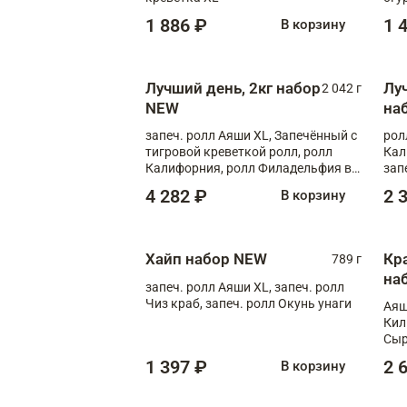
1 886 ₽
1 
В корзину
Лучший день, 2кг набор
Лу
2 042 г
NEW
на
запеч. ролл Аяши XL, Запечённый с
рол
тигровой креветкой ролл, ролл
Кал
Калифорния, ролл Филадельфия в
зап
масаго, запеч. ролл Румяный XL,
зап
4 282 ₽
2 
В корзину
запеч. ролл Моцарелломания, ролл
Сырная креветка XL, запеч. ролл
Сырный XL
Хайп набор NEW
Кр
789 г
на
запеч. ролл Аяши XL, запеч. ролл
Чиз краб, запеч. ролл Окунь унаги
Аяш
Кил
Сыр
1 397 ₽
2 
В корзину