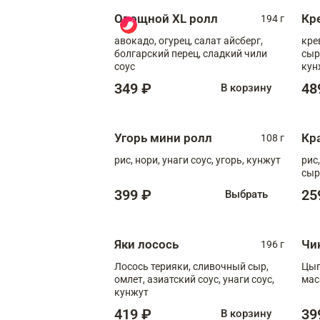
Овощной XL ролл
Кр
194 г
авокадо, огурец, салат айсберг,
кре
болгарский перец, сладкий чили
сыр
соус
кун
диж
349 ₽
48
В корзину
Угорь мини ролл
Кр
108 г
рис, нори, унаги соус, угорь, кунжут
рис
сыр
399 ₽
25
Выбрать
Яки лосось
Чи
196 г
Лосось терияки, сливочный сыр,
Цып
омлет, азиатский соус, унаги соус,
мас
кунжут
419 ₽
39
В корзину