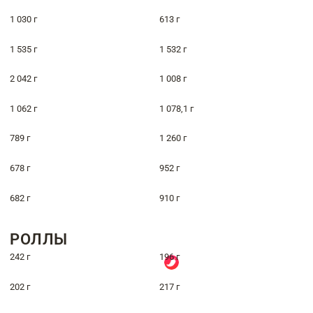
1 030 г
613 г
1 535 г
1 532 г
2 042 г
1 008 г
1 062 г
1 078,1 г
789 г
1 260 г
678 г
952 г
682 г
910 г
РОЛЛЫ
242 г
196 г
202 г
217 г