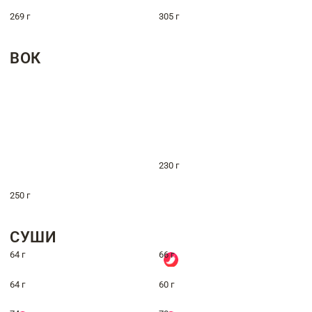
269 г
305 г
ВОК
230 г
250 г
СУШИ
64 г
66 г
64 г
60 г