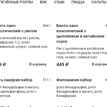
ПЕЧЁННЫЕ РОЛЛЫ
ВОК
СУШИ
ПИЦЦА
САЛАТЫ
нто ланч
Бенто ланч
464 г
4
ассический с рисом
классический с
цыплёнком в китайском
ссический вок М с рисом,
соусе
ифорния 1/2, салат
аминный, кунжут, соевый соус
Рис с цыплёнком в китайском
соусе, Ролл с огурцом, салат Ко
слоу, кунжут, соевый соус
9 ₽
449 ₽
В корзину
В корзи
ть самурая набор
Филомания набор
511 г
6
л Филадельфия в масаго,
ролл Филадельфия, ролл
адельфия фреш, ролл с
Филадельфия в масаго, ролл
веткой
Калифорния