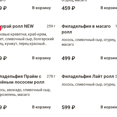
9 ₽
459 ₽
В корзину
В корзи
мурай ролл NEW
Филадельфия в масаго
259 г
1
ролл
ровые креветки, краб-крем,
ет, сливочный сыр, болгарский
лосось, сливочный сыр, огурец,
ец, кунжут, перец красный
масаго
отый, масаго, шеф-соус
9 ₽
499 ₽
В корзину
В корзи
ладельфия Прайм с
Филадельфия Лайт ролл
278 г
2
ойным лососем ролл
лосось, сливочный сыр, огурец
ось, авокадо, сливочный сыр,
розелень, масаго
9 ₽
599 ₽
В корзину
В корзи