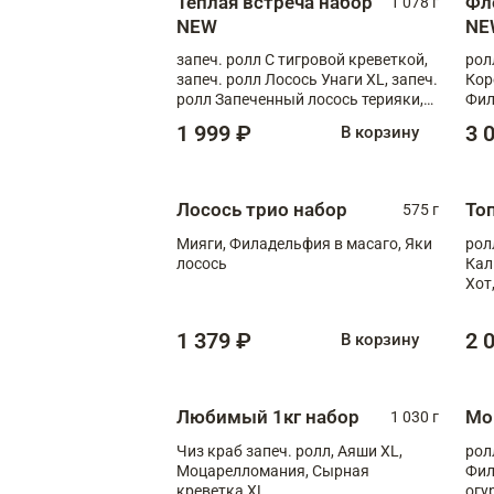
Теплая встреча набор
Фл
1 078 г
NEW
NE
запеч. ролл С тигровой креветкой,
рол
запеч. ролл Лосось Унаги XL, запеч.
Кор
ролл Запеченный лосось терияки,
Фил
запеч. ролл Румяный XL
Лос
1 999 ₽
3 
В корзину
Тиг
зап
Лосось трио набор
То
575 г
Мияги, Филадельфия в масаго, Яки
рол
лосось
Кал
Хот
тер
1 379 ₽
2 
В корзину
Любимый 1кг набор
Мо
1 030 г
Чиз краб запеч. ролл, Аяши XL,
рол
Моцарелломания, Сырная
Фил
креветка XL
огу