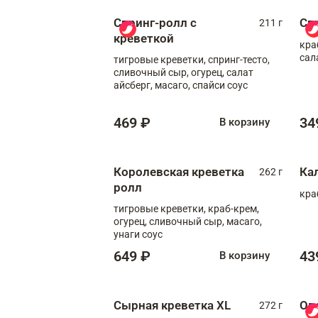
Спринг-ролл с
Сп
211 г
креветкой
кра
сал
тигровые креветки, спринг-тесто,
сливочный сыр, огурец, салат
айсберг, масаго, спайси соус
469 ₽
34
В корзину
Королевская креветка
Ка
262 г
ролл
кра
тигровые креветки, краб-крем,
огурец, сливочный сыр, масаго,
унаги соус
649 ₽
43
В корзину
Сырная креветка XL
Ов
272 г