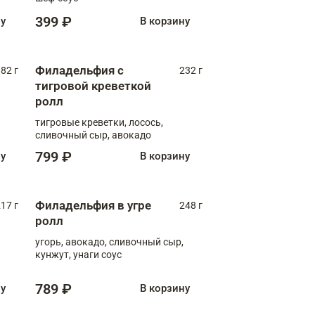
399 ₽
ну
В корзину
Филадельфия с
82 г
232 г
тигровой креветкой
ролл
тигровые креветки, лосось,
сливочный сыр, авокадо
799 ₽
ну
В корзину
Филадельфия в угре
17 г
248 г
ролл
угорь, авокадо, сливочный сыр,
кунжут, унаги соус
789 ₽
ну
В корзину