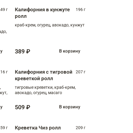
Калифорния в кунжуте
49 г
196 г
ролл
краб-крем, огурец, авокадо, кунжут
адо,
389 ₽
ну
В корзину
Калифорния с тигровой
16 г
207 г
креветкой ролл
,
тигровые креветки, краб-крем,
жут,
авокадо, огурец, масаго
509 ₽
ну
В корзину
Креветка Чиз ролл
59 г
209 г