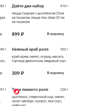
Дайте две набор
82 г
910 г
пицца Сырная с цыплёнком 25см
пура
на пышном, пицца Аль Шам 25 см
на пышном
899 ₽
ну
В корзину
Нежный краб ролл
96 г
202 г
краб-крем, омлет, огурец, масаго,
оус,
горчица дижонская, медовый соус
309 ₽
ну
В корзину
Тори пиканто ролл
97 г
226 г
цыпленок, сливочный сыр, омлет,
салат айсберг, кунжут, яки соус,
,
шеф-соус