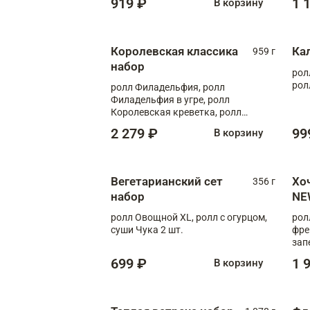
919 ₽
1 
В корзину
Королевская классика
Ка
959 г
набор
рол
рол
ролл Филадельфия, ролл
Филадельфия в угре, ролл
Королевская креветка, ролл
Калифорния
2 279 ₽
99
В корзину
Вегетарианский сет
Хо
356 г
набор
NE
ролл Овощной XL, ролл с огурцом,
рол
суши Чука 2 шт.
фре
зап
699 ₽
1 
В корзину