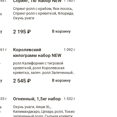
Спринг, 1кг набор NEW
044 г
1 180 г
Спринг-ролл с крабом, Яки лосось,
Спринг-ролл с креветкой, Флорида,
лл
Окунь унаги
2 195 ₽
ну
В корзину
Королевский
61 г
1 092 г
килограмм набор NEW
,
ролл Калифорния с тигровой
креветкой, ролл Королевская
креветка, запеч. ролл Запеченный
лосось терияки, запеч. ролл Аяши
2 545 ₽
ну
В корзину
XL, запеч. ролл Крабик Хот
Огненный, 1,5кг набор
535 г
1 532 г
ь
Окунь унаги, Аяши XL,
о
Килиманджаро, Цезарь ролл, Токио
запеченный ролл, Сырная креветка