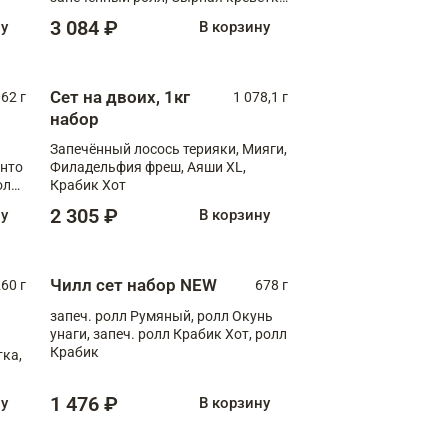
XL
3 084 ₽
ну
В корзину
Сет на двоих, 1кг
062 г
1 078,1 г
набор
Запечённый лосось терияки, Мияги,
анто
Филадельфия фреш, Аяши XL,
олл
Крабик Хот
2 305 ₽
ну
В корзину
Чилл сет набор NEW
260 г
678 г
запеч. ролл Румяный, ролл Окунь
унаги, запеч. ролл Крабик Хот, ролл
Крабик
ка,
1 476 ₽
ну
В корзину