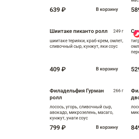
639 ₽
58
В корзину
Шиитаке пиканто ролл
Са
249 г
шиитаке терияки, краб-крем, омлет,
тиг
сливочный сыр, кунжут, яки соус
омл
пер
мол
409 ₽
52
В корзину
Филадельфия Гурман
Фи
266 г
ролл
дв
лосось, угорь, сливочный сыр,
лос
авокадо, микрозелень, масаго,
мик
кунжут, унаги соус
799 ₽
84
В корзину