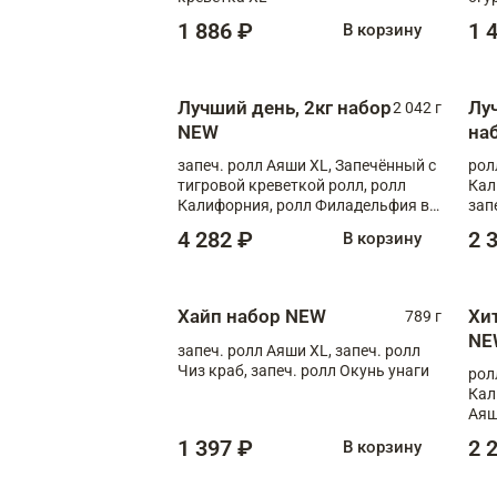
1 886 ₽
1 
В корзину
Лучший день, 2кг набор
Лу
2 042 г
NEW
на
запеч. ролл Аяши XL, Запечённый с
рол
тигровой креветкой ролл, ролл
Кал
Калифорния, ролл Филадельфия в
зап
масаго, запеч. ролл Румяный XL,
зап
4 282 ₽
2 
В корзину
запеч. ролл Моцарелломания, ролл
Сырная креветка XL, запеч. ролл
Сырный XL
Хайп набор NEW
Хи
789 г
NE
запеч. ролл Аяши XL, запеч. ролл
Чиз краб, запеч. ролл Окунь унаги
рол
Кал
Аяш
кре
1 397 ₽
2 
В корзину
чук