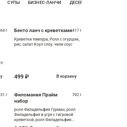
СУПЫ
БИЗНЕС-ЛАНЧИ
ДЕСЕРТЫ
ДОПОЛНИТЕ
Бенто ланч с креветками
64 г
417 г
Креветки темпура, Ролл с огурцом ,
рис, салат Коул слоу, чили соус
ул
499 ₽
ну
В корзину
Филомания Прайм
31 г
792 г
набор
ролл Филадельфия Гурман, ролл
Филадельфия в угре с тигровой
креветкой, ролл Филадельфия
Прайм с двойным лососем