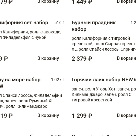
179 ₽
1 449 ₽
В корзину
В корзи
лифорния сет набор
Бурный праздник
516 г
1 
набор
л Калифорния, ролл с авокадо,
л Филадельфия с чукой
ролл Калифорния с тигровой
креветкой, ролл Сырная кревет
XL, ролл Спайси лосось, Спринг-
ролл с угрем и лососем, запеч. 
9 ₽
2 379 ₽
В корзину
В корзи
Медовая креветка
чу на море набор
Горячий лайк набор NEW
1 027 г
6
W
запеч. ролл Угорь Хот, запеч. р
Килиманджаро, запеч. ролл С
л Спайси лосось, Филадельфии
тигровой креветкой
ш, запеч. ролл Румяный XL,
еч. ролл Килиманджаро
919 ₽
1 299 ₽
В корзину
В корзи