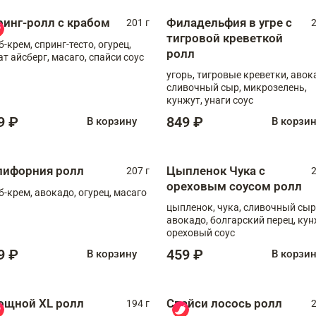
ринг-ролл с крабом
Филадельфия в угре с
201 г
2
тигровой креветкой
б-крем, спринг-тесто, огурец,
ролл
ат айсберг, масаго, спайси соус
угорь, тигровые креветки, авок
сливочный сыр, микрозелень,
кунжут, унаги соус
9 ₽
849 ₽
В корзину
В корзи
лифорния ролл
Цыпленок Чука с
207 г
2
ореховым соусом ролл
б-крем, авокадо, огурец, масаго
цыпленок, чука, сливочный сыр
авокадо, болгарский перец, кун
ореховый соус
9 ₽
459 ₽
В корзину
В корзи
ощной XL ролл
Спайси лосось ролл
194 г
2