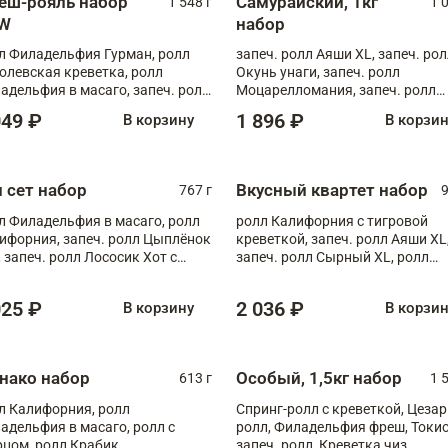
еш-рояль набор
Самурайский, 1кг
1 548 г
1 
W
набор
л Филадельфия Гурман, ролл
запеч. ролл Аяши XL, запеч. ро
олевская креветка, ролл
Окунь унаги, запеч. ролл
адельфия в масаго, запеч. ролл
Моцарелломания, запеч. ролл
ось Унаги XL, запеч. ролл
Килиманджаро
049 ₽
1 896 ₽
В корзину
В корзи
ровая креветка с моцареллой,
еч. ролл Эби краб с лососем
п сет набор
Вкусный квартет набор
767 г
9
л Филадельфия в масаго, ролл
ролл Калифорния с тигровой
ифорния, запеч. ролл Цыплёнок
креветкой, запеч. ролл Аяши XL
, запеч. ролл Лососик Хот с
запеч. ролл Сырный XL, ролл
ияки , запеч. ролл Крабик Хот
Калифорния
025 ₽
2 036 ₽
В корзину
В корзи
нако набор
Особый, 1,5кг набор
613 г
1 
л Калифорния, ролл
Спринг-ролл с креветкой, Цезар
адельфия в масаго, ролл с
ролл, Филадельфия фреш, Токи
рцом, ролл Крабик
запеч. ролл, Креветка чиз,