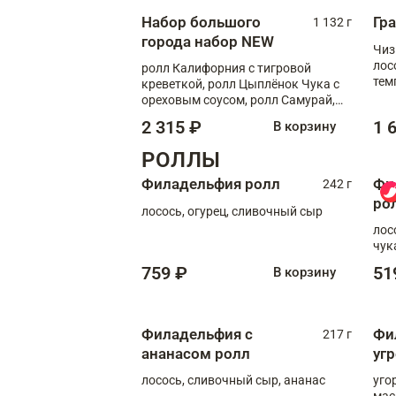
Набор большого
Гр
1 132 г
города набор NEW
Чиз
лос
ролл Калифорния с тигровой
тем
креветкой, ролл Цыплёнок Чука с
кре
ореховым соусом, ролл Самурай,
ролл Шиитаке пиканто, Спринг-
2 315 ₽
1 
В корзину
ролл с крабом
РОЛЛЫ
Филадельфия ролл
Фи
242 г
ро
лосось, огурец, сливочный сыр
лос
чук
759 ₽
51
В корзину
Филадельфия с
Фи
217 г
ананасом ролл
уг
лосось, сливочный сыр, ананас
уго
мас