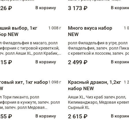
Запечённый лосось терияки,
426 ₽
3 173 ₽
В корзину
В корзи
Флорида
чший выбор, 1кг
Много вкуса набор
1 008 г
1 
бор NEW
NEW
л Филадельфия в масаго, ролл
ролл Филадельфия в угре, ролл
ифорния с тигровой креветкой,
Филадельфия, запеч. ролл Пик
еч. ролл Аяши XL, ролл Крабик,
с креветкой и лососем, запеч. р
еч. ролл Лосось терияки
С тигровой креветкой
315 ₽
2 499 ₽
В корзину
В корзи
товый хит, 1кг набор
Красный дракон, 1,2кг
1 098 г
1 
W
набор NEW
л Тори пиканто, ролл
Аяши XL, Чиз краб запеч.ролл,
ифорния в кунжуте, запеч. ролл
Килиманджаро, Медовая кревет
и, запеч. ролл Медовая
Сырный XL
ветка, ролл Филадельфия с
255 ₽
2 615 ₽
В корзину
В корзи
ой