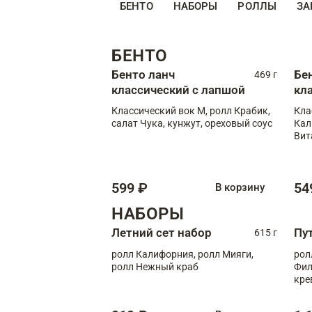
БЕНТО
НАБОРЫ
РОЛЛЫ
ЗА
БЕНТО
Бенто ланч
Бе
469 г
классический с лапшой
кл
Классический вок М, ролл Крабик,
Кла
салат Чука, кунжут, ореховый соус
Кал
Вит
599 ₽
54
В корзину
НАБОРЫ
Летний сет набор
Пу
615 г
ролл Калифорния, ролл Мияги,
рол
ролл Нежный краб
Фил
кре