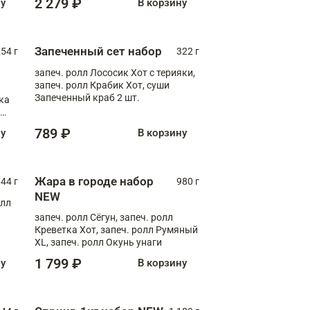
2 279 ₽
ну
В корзину
Запеченный сет набор
254 г
322 г
запеч. ролл Лососик Хот с терияки,
запеч. ролл Крабик Хот, суши
Запеченный краб 2 шт.
ка
ролл
789 ₽
ну
В корзину
Жара в городе набор
44 г
980 г
NEW
олл
запеч. ролл Сёгун, запеч. ролл
Креветка Хот, запеч. ролл Румяный
XL, запеч. ролл Окунь унаги
1 799 ₽
ну
В корзину