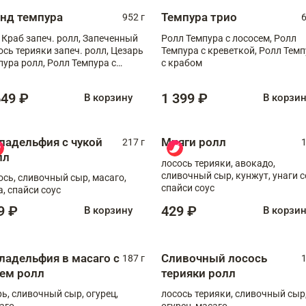
анд темпура
Темпура трио
952 г
6
 Краб запеч. ролл, Запеченный
Ролл Темпура с лососем, Ролл
ось терияки запеч. ролл, Цезарь
Темпура с креветкой, Ролл Тем
пура ролл, Ролл Темпура с
с крабом
веткой
649 ₽
1 399 ₽
В корзину
В корзи
ладельфия с чукой
Мияги ролл
217 г
1
лл
лосось терияки, авокадо,
сливочный сыр, кунжут, унаги с
ось, сливочный сыр, масаго,
спайси соус
а, спайси соус
9 ₽
429 ₽
В корзину
В корзи
ладельфия в масаго с
Сливочный лосось
187 г
1
рем ролл
терияки ролл
рь, сливочный сыр, огурец,
лосось терияки, сливочный сыр
аго
огурец, масаго