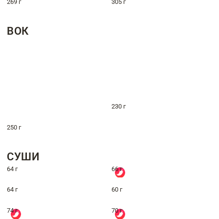
269 г
305 г
ВОК
230 г
250 г
СУШИ
64 г
66 г
64 г
60 г
74 г
70 г