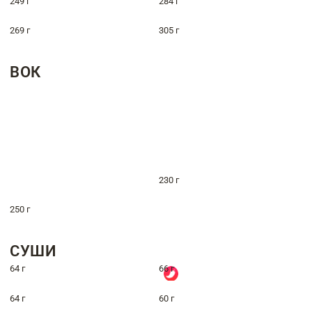
249 г
284 г
269 г
305 г
ВОК
230 г
250 г
СУШИ
64 г
66 г
64 г
60 г