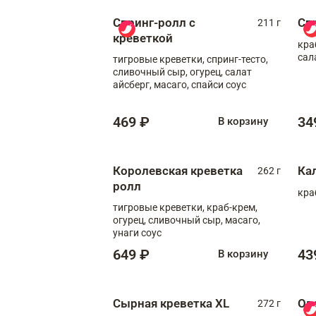
Спринг-ролл с
Сп
211 г
креветкой
кра
сал
тигровые креветки, спринг-тесто,
сливочный сыр, огурец, салат
айсберг, масаго, спайси соус
469 ₽
34
В корзину
Королевская креветка
Ка
262 г
ролл
кра
тигровые креветки, краб-крем,
огурец, сливочный сыр, масаго,
унаги соус
649 ₽
43
В корзину
Сырная креветка XL
Ов
272 г