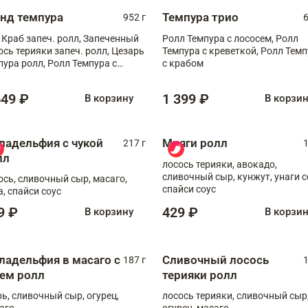
анд темпура
Темпура трио
952 г
6
 Краб запеч. ролл, Запеченный
Ролл Темпура с лососем, Ролл
ось терияки запеч. ролл, Цезарь
Темпура с креветкой, Ролл Тем
пура ролл, Ролл Темпура с
с крабом
веткой
649 ₽
1 399 ₽
В корзину
В корзи
ладельфия с чукой
Мияги ролл
217 г
1
лл
лосось терияки, авокадо,
сливочный сыр, кунжут, унаги с
ось, сливочный сыр, масаго,
спайси соус
а, спайси соус
9 ₽
429 ₽
В корзину
В корзи
ладельфия в масаго с
Сливочный лосось
187 г
1
рем ролл
терияки ролл
рь, сливочный сыр, огурец,
лосось терияки, сливочный сыр
аго
огурец, масаго