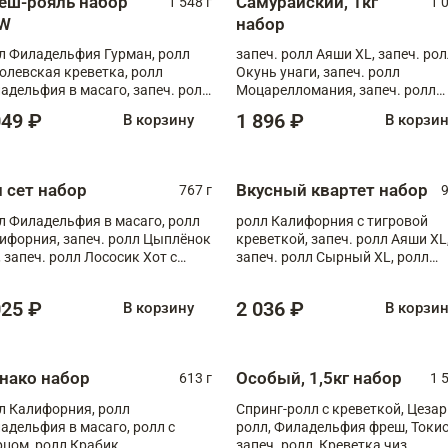
еш-рояль набор
Самурайский, 1кг
1 548 г
1 
W
набор
л Филадельфия Гурман, ролл
запеч. ролл Аяши XL, запеч. ро
олевская креветка, ролл
Окунь унаги, запеч. ролл
адельфия в масаго, запеч. ролл
Моцарелломания, запеч. ролл
ось Унаги XL, запеч. ролл
Килиманджаро
049 ₽
1 896 ₽
В корзину
В корзи
ровая креветка с моцареллой,
еч. ролл Эби краб с лососем
п сет набор
Вкусный квартет набор
767 г
9
л Филадельфия в масаго, ролл
ролл Калифорния с тигровой
ифорния, запеч. ролл Цыплёнок
креветкой, запеч. ролл Аяши XL
, запеч. ролл Лососик Хот с
запеч. ролл Сырный XL, ролл
ияки , запеч. ролл Крабик Хот
Калифорния
025 ₽
2 036 ₽
В корзину
В корзи
нако набор
Особый, 1,5кг набор
613 г
1 
л Калифорния, ролл
Спринг-ролл с креветкой, Цезар
адельфия в масаго, ролл с
ролл, Филадельфия фреш, Токи
рцом, ролл Крабик
запеч. ролл, Креветка чиз,