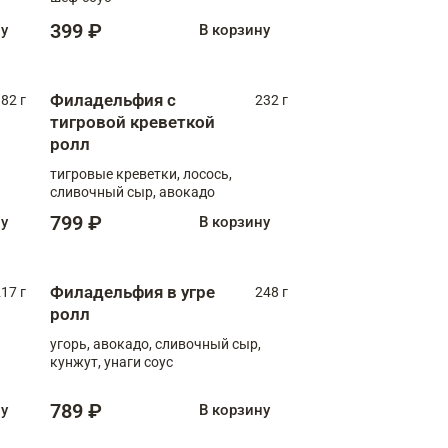
399 ₽
ну
В корзину
Филадельфия с
82 г
232 г
тигровой креветкой
ролл
тигровые креветки, лосось,
сливочный сыр, авокадо
799 ₽
ну
В корзину
Филадельфия в угре
17 г
248 г
ролл
угорь, авокадо, сливочный сыр,
кунжут, унаги соус
789 ₽
ну
В корзину