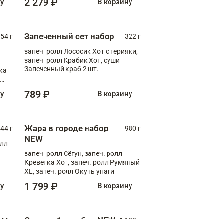
2 279 ₽
ну
В корзину
Запеченный сет набор
254 г
322 г
запеч. ролл Лососик Хот с терияки,
запеч. ролл Крабик Хот, суши
Запеченный краб 2 шт.
ка
ролл
789 ₽
ну
В корзину
Жара в городе набор
44 г
980 г
NEW
олл
запеч. ролл Сёгун, запеч. ролл
Креветка Хот, запеч. ролл Румяный
XL, запеч. ролл Окунь унаги
1 799 ₽
ну
В корзину