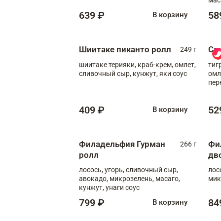
639 ₽
58
В корзину
Шиитаке пиканто ролл
Са
249 г
шиитаке терияки, краб-крем, омлет,
тиг
сливочный сыр, кунжут, яки соус
омл
пер
мол
409 ₽
52
В корзину
Филадельфия Гурман
Фи
266 г
ролл
дв
лосось, угорь, сливочный сыр,
лос
авокадо, микрозелень, масаго,
мик
кунжут, унаги соус
799 ₽
84
В корзину