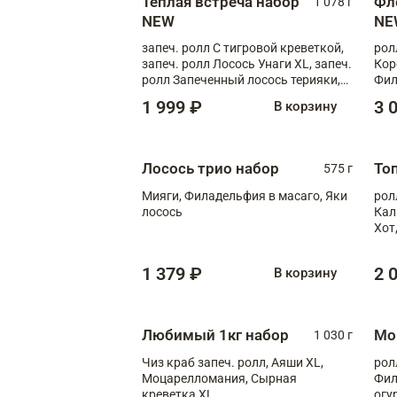
Теплая встреча набор
Фл
1 078 г
NEW
NE
запеч. ролл С тигровой креветкой,
рол
запеч. ролл Лосось Унаги XL, запеч.
Кор
ролл Запеченный лосось терияки,
Фил
запеч. ролл Румяный XL
Лос
1 999 ₽
3 
В корзину
Тиг
зап
Лосось трио набор
То
575 г
Мияги, Филадельфия в масаго, Яки
рол
лосось
Кал
Хот
тер
1 379 ₽
2 
В корзину
Любимый 1кг набор
Мо
1 030 г
Чиз краб запеч. ролл, Аяши XL,
рол
Моцарелломания, Сырная
Фил
креветка XL
огу