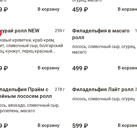
9 ₽
459 ₽
В корзину
В корзи
мурай ролл NEW
Филадельфия в масаго
259 г
1
ролл
ровые креветки, краб-крем,
ет, сливочный сыр, болгарский
лосось, сливочный сыр, огурец,
ец, кунжут, перец красный
масаго
отый, масаго, шеф-соус
9 ₽
499 ₽
В корзину
В корзи
ладельфия Прайм с
Филадельфия Лайт ролл
278 г
2
ойным лососем ролл
лосось, сливочный сыр, огурец
ось, авокадо, сливочный сыр,
розелень, масаго
9 ₽
599 ₽
В корзину
В корзи