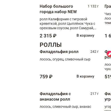
Набор большого
Гр
1 132 г
города набор NEW
Чиз
лос
ролл Калифорния с тигровой
тем
креветкой, ролл Цыплёнок Чука с
кре
ореховым соусом, ролл Самурай,
ролл Шиитаке пиканто, Спринг-
2 315 ₽
1 
В корзину
ролл с крабом
РОЛЛЫ
Филадельфия ролл
Фи
242 г
ро
лосось, огурец, сливочный сыр
лос
чук
759 ₽
51
В корзину
Филадельфия с
Фи
217 г
ананасом ролл
уг
лосось, сливочный сыр, ананас
уго
мас