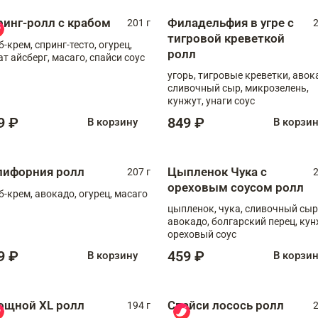
ринг-ролл с крабом
Филадельфия в угре с
201 г
2
тигровой креветкой
б-крем, спринг-тесто, огурец,
ролл
ат айсберг, масаго, спайси соус
угорь, тигровые креветки, авок
сливочный сыр, микрозелень,
кунжут, унаги соус
9 ₽
849 ₽
В корзину
В корзи
лифорния ролл
Цыпленок Чука с
207 г
2
ореховым соусом ролл
б-крем, авокадо, огурец, масаго
цыпленок, чука, сливочный сыр
авокадо, болгарский перец, кун
ореховый соус
9 ₽
459 ₽
В корзину
В корзи
ощной XL ролл
Спайси лосось ролл
194 г
2