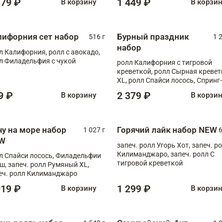
179 ₽
1 449 ₽
В корзину
В корзи
лифорния сет набор
Бурный праздник
516 г
1 
набор
л Калифорния, ролл с авокадо,
л Филадельфия с чукой
ролл Калифорния с тигровой
креветкой, ролл Сырная кревет
XL, ролл Спайси лосось, Спринг-
ролл с угрем и лососем, запеч. 
9 ₽
2 379 ₽
В корзину
В корзи
Медовая креветка
чу на море набор
Горячий лайк набор NEW
1 027 г
6
W
запеч. ролл Угорь Хот, запеч. р
Килиманджаро, запеч. ролл С
л Спайси лосось, Филадельфии
тигровой креветкой
ш, запеч. ролл Румяный XL,
еч. ролл Килиманджаро
919 ₽
1 299 ₽
В корзину
В корзи