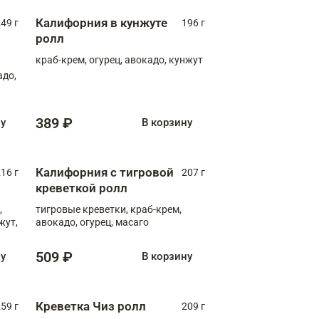
Калифорния в кунжуте
49 г
196 г
ролл
краб-крем, огурец, авокадо, кунжут
адо,
389 ₽
ну
В корзину
Калифорния с тигровой
16 г
207 г
креветкой ролл
,
тигровые креветки, краб-крем,
жут,
авокадо, огурец, масаго
509 ₽
ну
В корзину
Креветка Чиз ролл
59 г
209 г