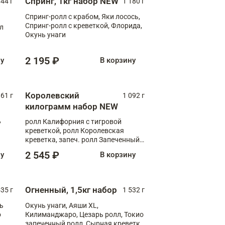
Спринг, 1кг набор NEW
044 г
1 180 г
Спринг-ролл с крабом, Яки лосось,
Спринг-ролл с креветкой, Флорида,
лл
Окунь унаги
2 195 ₽
ну
В корзину
Королевский
61 г
1 092 г
килограмм набор NEW
,
ролл Калифорния с тигровой
креветкой, ролл Королевская
креветка, запеч. ролл Запеченный
лосось терияки, запеч. ролл Аяши
2 545 ₽
ну
В корзину
XL, запеч. ролл Крабик Хот
Огненный, 1,5кг набор
535 г
1 532 г
ь
Окунь унаги, Аяши XL,
о
Килиманджаро, Цезарь ролл, Токио
запеченный ролл, Сырная креветка