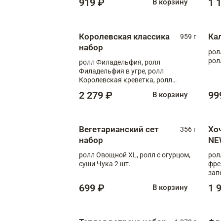
919 ₽
1 
В корзину
Королевская классика
Ка
959 г
набор
рол
рол
ролл Филадельфия, ролл
Филадельфия в угре, ролл
Королевская креветка, ролл
Калифорния
2 279 ₽
99
В корзину
Вегетарианский сет
Хо
356 г
набор
NE
ролл Овощной XL, ролл с огурцом,
рол
суши Чука 2 шт.
фре
зап
699 ₽
1 
В корзину