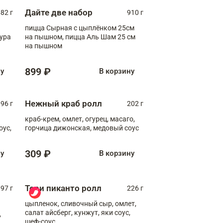
Дайте две набор
82 г
910 г
пицца Сырная с цыплёнком 25см
пура
на пышном, пицца Аль Шам 25 см
на пышном
899 ₽
ну
В корзину
Нежный краб ролл
96 г
202 г
краб-крем, омлет, огурец, масаго,
оус,
горчица дижонская, медовый соус
309 ₽
ну
В корзину
Тори пиканто ролл
97 г
226 г
цыпленок, сливочный сыр, омлет,
салат айсберг, кунжут, яки соус,
,
шеф-соус