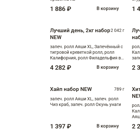
1 886 ₽
1 
В корзину
Лучший день, 2кг набор
Лу
2 042 г
NEW
на
запеч. ролл Аяши XL, Запечённый с
рол
тигровой креветкой ролл, ролл
Кал
Калифорния, ролл Филадельфия в
зап
масаго, запеч. ролл Румяный XL,
зап
4 282 ₽
2 
В корзину
запеч. ролл Моцарелломания, ролл
Сырная креветка XL, запеч. ролл
Сырный XL
Хайп набор NEW
Хи
789 г
NE
запеч. ролл Аяши XL, запеч. ролл
Чиз краб, запеч. ролл Окунь унаги
рол
Кал
Аяш
кре
1 397 ₽
2 
В корзину
чук