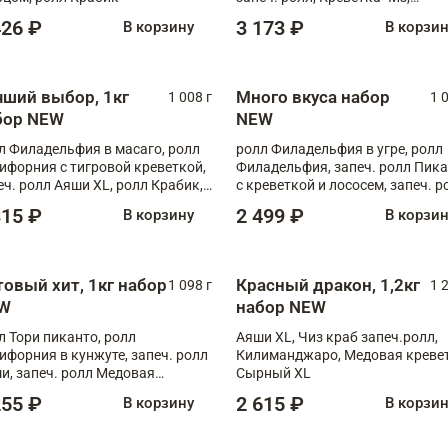
Запечённый лосось терияки,
426 ₽
3 173 ₽
В корзину
В корзи
Флорида
чший выбор, 1кг
Много вкуса набор
1 008 г
1 
бор NEW
NEW
л Филадельфия в масаго, ролл
ролл Филадельфия в угре, ролл
ифорния с тигровой креветкой,
Филадельфия, запеч. ролл Пик
еч. ролл Аяши XL, ролл Крабик,
с креветкой и лососем, запеч. р
еч. ролл Лосось терияки
С тигровой креветкой
315 ₽
2 499 ₽
В корзину
В корзи
товый хит, 1кг набор
Красный дракон, 1,2кг
1 098 г
1 
W
набор NEW
л Тори пиканто, ролл
Аяши XL, Чиз краб запеч.ролл,
ифорния в кунжуте, запеч. ролл
Килиманджаро, Медовая кревет
и, запеч. ролл Медовая
Сырный XL
ветка, ролл Филадельфия с
255 ₽
2 615 ₽
В корзину
В корзи
ой