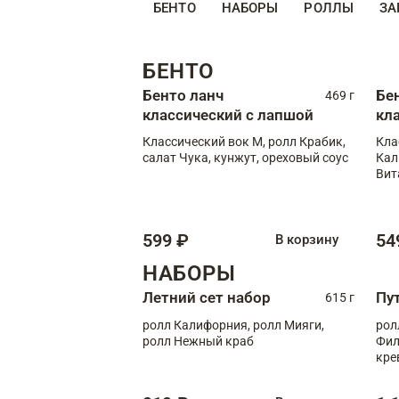
БЕНТО
НАБОРЫ
РОЛЛЫ
ЗА
БЕНТО
Бенто ланч
Бе
469 г
классический с лапшой
кл
Классический вок М, ролл Крабик,
Кла
салат Чука, кунжут, ореховый соус
Кал
Вит
599 ₽
54
В корзину
НАБОРЫ
Летний сет набор
Пу
615 г
ролл Калифорния, ролл Мияги,
рол
ролл Нежный краб
Фил
кре