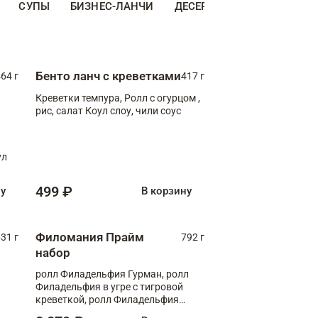
СУПЫ
БИЗНЕС-ЛАНЧИ
ДЕСЕРТЫ
ДОПОЛНИТЕ
Бенто ланч с креветками
64 г
417 г
Креветки темпура, Ролл с огурцом ,
рис, салат Коул слоу, чили соус
ул
499 ₽
ну
В корзину
Филомания Прайм
31 г
792 г
набор
ролл Филадельфия Гурман, ролл
Филадельфия в угре с тигровой
креветкой, ролл Филадельфия
Прайм с двойным лососем