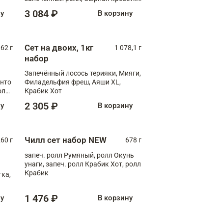
XL
3 084 ₽
ну
В корзину
Сет на двоих, 1кг
062 г
1 078,1 г
набор
Запечённый лосось терияки, Мияги,
анто
Филадельфия фреш, Аяши XL,
олл
Крабик Хот
2 305 ₽
ну
В корзину
Чилл сет набор NEW
260 г
678 г
запеч. ролл Румяный, ролл Окунь
унаги, запеч. ролл Крабик Хот, ролл
Крабик
ка,
1 476 ₽
ну
В корзину