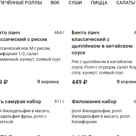
ПЕЧЁННЫЕ РОЛЛЫ
ВОК
СУШИ
ПИЦЦА
САЛАТЫ
нто ланч
Бенто ланч
464 г
4
ассический с рисом
классический с
цыплёнком в китайском
ссический вок М с рисом,
соусе
ифорния 1/2, салат
аминный, кунжут, соевый соус
Рис с цыплёнком в китайском
соусе, Ролл с огурцом, салат Ко
слоу, кунжут, соевый соус
9 ₽
449 ₽
В корзину
В корзи
ть самурая набор
Филомания набор
511 г
6
л Филадельфия в масаго,
ролл Филадельфия, ролл
адельфия фреш, ролл с
Филадельфия в масаго, ролл
веткой
Калифорния