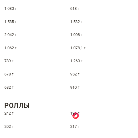
1 030 г
613 г
1 535 г
1 532 г
2 042 г
1 008 г
1 062 г
1 078,1 г
789 г
1 260 г
678 г
952 г
682 г
910 г
РОЛЛЫ
242 г
196 г
202 г
217 г