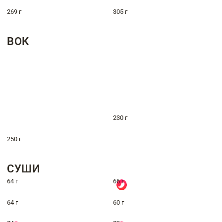
269 г
305 г
ВОК
230 г
250 г
СУШИ
64 г
66 г
64 г
60 г