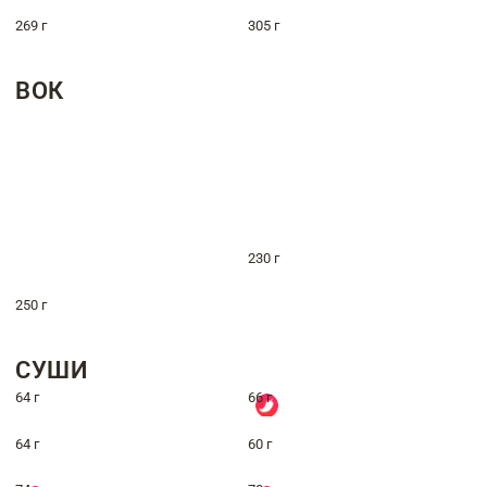
269 г
305 г
ВОК
230 г
250 г
СУШИ
64 г
66 г
64 г
60 г