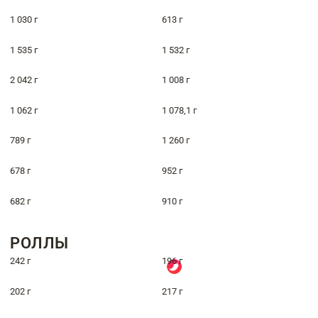
1 030 г
613 г
1 535 г
1 532 г
2 042 г
1 008 г
1 062 г
1 078,1 г
789 г
1 260 г
678 г
952 г
682 г
910 г
РОЛЛЫ
242 г
196 г
202 г
217 г