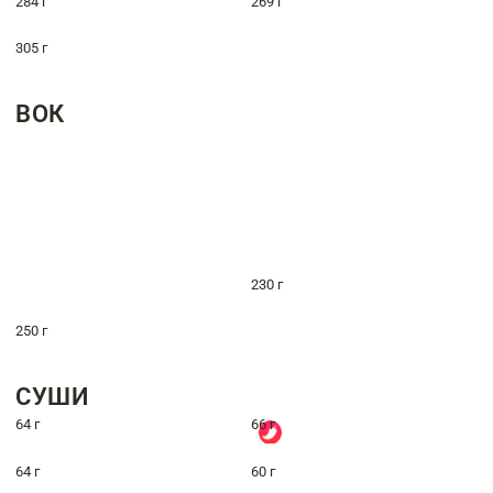
284 г
269 г
305 г
ВОК
230 г
250 г
СУШИ
64 г
66 г
64 г
60 г