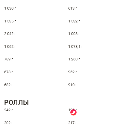
1 030 г
613 г
1 535 г
1 532 г
2 042 г
1 008 г
1 062 г
1 078,1 г
789 г
1 260 г
678 г
952 г
682 г
910 г
РОЛЛЫ
242 г
196 г
202 г
217 г