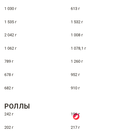
1 030 г
613 г
1 535 г
1 532 г
2 042 г
1 008 г
1 062 г
1 078,1 г
789 г
1 260 г
678 г
952 г
682 г
910 г
РОЛЛЫ
242 г
196 г
202 г
217 г