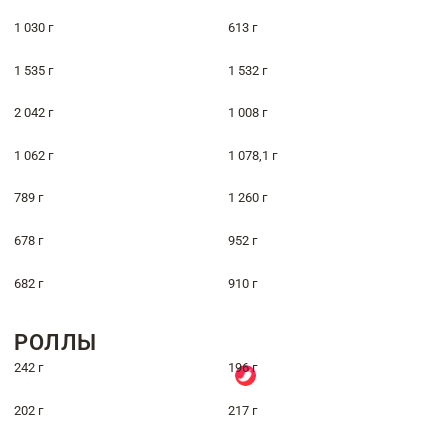
1 030 г
613 г
1 535 г
1 532 г
2 042 г
1 008 г
1 062 г
1 078,1 г
789 г
1 260 г
678 г
952 г
682 г
910 г
РОЛЛЫ
242 г
196 г
202 г
217 г