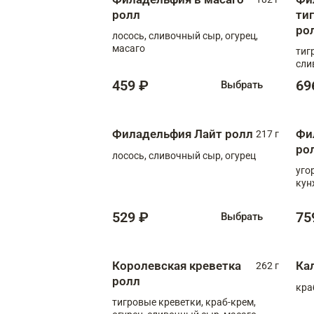
ролл
ти
ро
лосось, сливочный сыр, огурец,
масаго
тиг
сли
459 ₽
69
Выбрать
Филадельфия Лайт ролл
Фи
217 г
ро
лосось, сливочный сыр, огурец
уго
кун
529 ₽
75
Выбрать
Королевская креветка
Ка
262 г
ролл
кра
тигровые креветки, краб-крем,