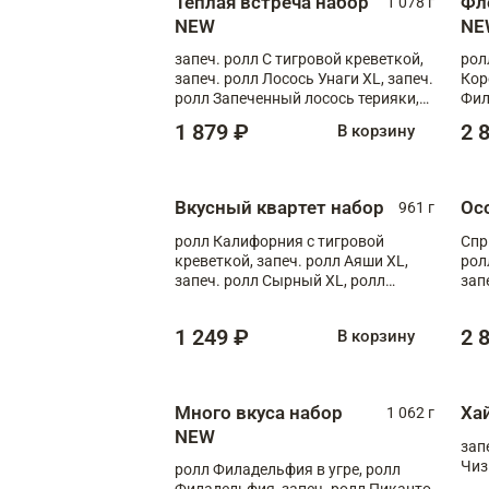
Теплая встреча набор
Фл
1 078 г
NEW
NE
запеч. ролл С тигровой креветкой,
рол
запеч. ролл Лосось Унаги XL, запеч.
Кор
ролл Запеченный лосось терияки,
Фил
запеч. ролл Румяный XL
Лос
1 879 ₽
2 
В корзину
Тиг
зап
Вкусный квартет набор
Ос
961 г
ролл Калифорния с тигровой
Спр
креветкой, запеч. ролл Аяши XL,
рол
запеч. ролл Сырный XL, ролл
зап
Калифорния
Зап
Фло
1 249 ₽
2 
В корзину
Много вкуса набор
Ха
1 062 г
NEW
зап
Чиз
ролл Филадельфия в угре, ролл
Филадельфия, запеч. ролл Пиканто