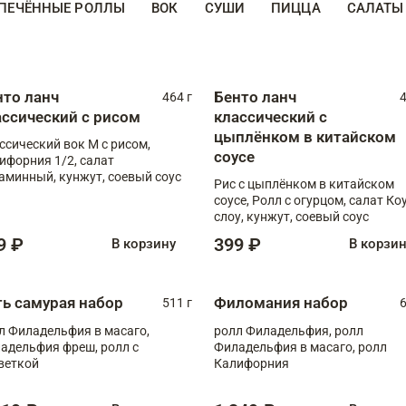
ПЕЧЁННЫЕ РОЛЛЫ
ВОК
СУШИ
ПИЦЦА
САЛАТЫ
нто ланч
Бенто ланч
464 г
4
ассический с рисом
классический с
цыплёнком в китайском
ссический вок М с рисом,
соусе
ифорния 1/2, салат
аминный, кунжут, соевый соус
Рис с цыплёнком в китайском
соусе, Ролл с огурцом, салат Ко
слоу, кунжут, соевый соус
9 ₽
399 ₽
В корзину
В корзи
ть самурая набор
Филомания набор
511 г
6
л Филадельфия в масаго,
ролл Филадельфия, ролл
адельфия фреш, ролл с
Филадельфия в масаго, ролл
веткой
Калифорния