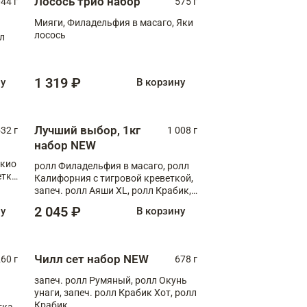
Лосось трио набор
044 г
575 г
Мияги, Филадельфия в масаго, Яки
лосось
лл
1 319 ₽
ну
В корзину
Лучший выбор, 1кг
532 г
1 008 г
набор NEW
окио
ролл Филадельфия в масаго, ролл
етка
Калифорния с тигровой креветкой,
запеч. ролл Аяши XL, ролл Крабик,
запеч. ролл Лосось терияки
2 045 ₽
ну
В корзину
Чилл сет набор NEW
260 г
678 г
запеч. ролл Румяный, ролл Окунь
унаги, запеч. ролл Крабик Хот, ролл
Крабик
ка,