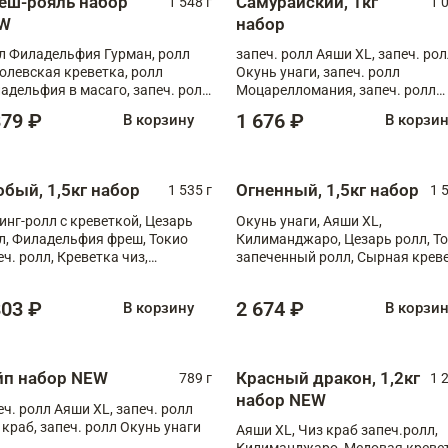
еш-рояль набор
Самурайский, 1кг
1 548 г
1 
W
набор
л Филадельфия Гурман, ролл
запеч. ролл Аяши XL, запеч. ро
олевская креветка, ролл
Окунь унаги, запеч. ролл
адельфия в масаго, запеч. ролл
Моцарелломания, запеч. ролл
ось Унаги XL, запеч. ролл
Килиманджаро
879 ₽
1 676 ₽
В корзину
В корзи
ровая креветка с моцареллой,
еч. ролл Эби краб с лососем
обый, 1,5кг набор
Огненный, 1,5кг набор
1 535 г
1 
инг-ролл с креветкой, Цезарь
Окунь унаги, Аяши XL,
л, Филадельфия фреш, Токио
Килиманджаро, Цезарь ролл, Т
еч. ролл, Креветка чиз,
запеченный ролл, Сырная крев
ечённый лосось терияки,
XL
рида
803 ₽
2 674 ₽
В корзину
В корзи
йп набор NEW
Красный дракон, 1,2кг
789 г
1 
набор NEW
еч. ролл Аяши XL, запеч. ролл
 краб, запеч. ролл Окунь унаги
Аяши XL, Чиз краб запеч.ролл,
Килиманджаро, Медовая кревет