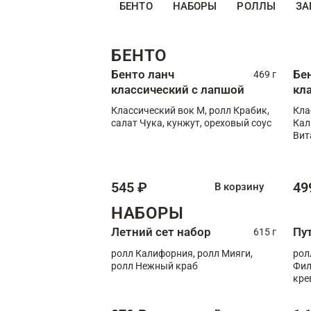
БЕНТО
НАБОРЫ
РОЛЛЫ
ЗА
БЕНТО
Бенто ланч
Бе
469 г
классический с лапшой
кл
Классический вок М, ролл Крабик,
Кла
салат Чука, кунжут, ореховый соус
Кал
Вит
545 ₽
49
В корзину
НАБОРЫ
Летний сет набор
Пу
615 г
ролл Калифорния, ролл Мияги,
рол
ролл Нежный краб
Фил
кре