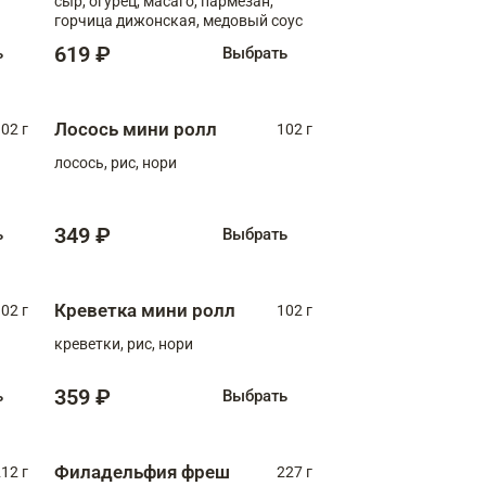
сыр, огурец, масаго, пармезан,
горчица дижонская, медовый соус
619 ₽
ь
Выбрать
Лосось мини ролл
02 г
102 г
лосось, рис, нори
349 ₽
ь
Выбрать
Креветка мини ролл
02 г
102 г
креветки, рис, нори
359 ₽
ь
Выбрать
Филадельфия фреш
12 г
227 г