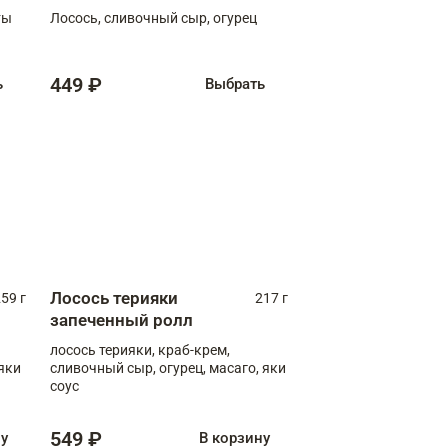
ты
Лосось, сливочный сыр, огурец
449 ₽
ь
Выбрать
Лосось терияки
59 г
217 г
запеченный ролл
лосось терияки, краб-крем,
яки
сливочный сыр, огурец, масаго, яки
соус
549 ₽
ну
В корзину