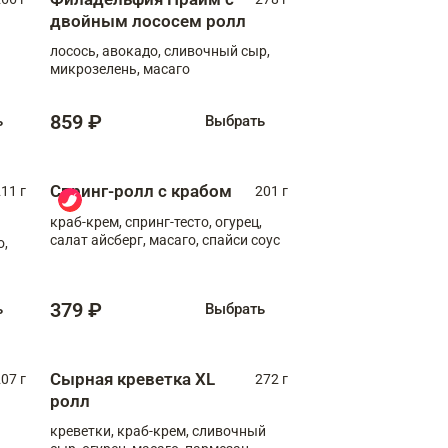
двойным лососем ролл
лосось, авокадо, сливочный сыр,
микрозелень, масаго
859 ₽
ь
Выбрать
Спринг-ролл с крабом
11 г
201 г
краб-крем, спринг-тесто, огурец,
салат айсберг, масаго, спайси соус
о,
379 ₽
ь
Выбрать
Сырная креветка XL
07 г
272 г
ролл
креветки, краб-крем, сливочный