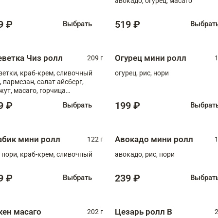
авокадо, огурец, масаго
9 ₽
519 ₽
Выбрать
Выбрат
еветка Чиз ролл
Огурец мини ролл
209 г
1
ветки, краб-крем, сливочный
огурец, рис, нори
, пармезан, салат айсберг,
жут, масаго, горчица
онская, медовый соус
9 ₽
199 ₽
Выбрать
Выбрат
абик мини ролл
Авокадо мини ролл
122 г
1
, нори, краб-крем, сливочный
авокадо, рис, нори
9 ₽
239 ₽
Выбрать
Выбрат
кен масаго
Цезарь ролл В
202 г
2