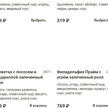
лёнок, сливочный сыр, огурец,
Цыплёнок, салат айсберг, тома
аго, медовый соус
черри, цезарь соус
9 ₽
319 ₽
Выбрать
Выбрат
еветка с лососем и
Филадельфия Прайм с
297 г
2
цареллой запеченный
угрем запеченный ролл
лл
лосось, угорь, сливочный сыр,
микрозелень, авокадо, кунжут, 
ось, тигровая креветка,
соус, унаги соус
кадо, сливочный сыр, масаго,
арелла соус, унаги соус
9 ₽
769 ₽
В корзину
В корзи