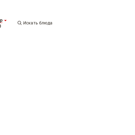
р
Искать блюда
0