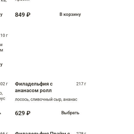
849 ₽
ну
В корзину
10 г
см
ну
Филадельфия с
02 г
217 г
ананасом ролл
о,
оус
лосось, сливочный сыр, ананас
629 ₽
ь
Выбрать
Филадельфия Прайм с
66 г
278 г