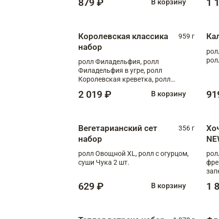
879 ₽
1 
В корзину
Королевская классика
Ка
959 г
набор
рол
рол
ролл Филадельфия, ролл
Филадельфия в угре, ролл
Королевская креветка, ролл
Калифорния
2 019 ₽
91
В корзину
Вегетарианский сет
Хо
356 г
набор
NE
ролл Овощной XL, ролл с огурцом,
рол
суши Чука 2 шт.
фре
зап
629 ₽
1 
В корзину