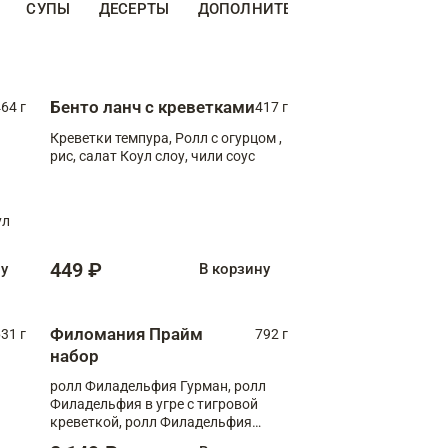
СУПЫ
ДЕСЕРТЫ
ДОПОЛНИТЕЛЬНО
НАПИТКИ
Бенто ланч с креветками
64 г
417 г
Креветки темпура, Ролл с огурцом ,
рис, салат Коул слоу, чили соус
ул
449 ₽
ну
В корзину
Филомания Прайм
31 г
792 г
набор
ролл Филадельфия Гурман, ролл
Филадельфия в угре с тигровой
креветкой, ролл Филадельфия
Прайм с двойным лососем