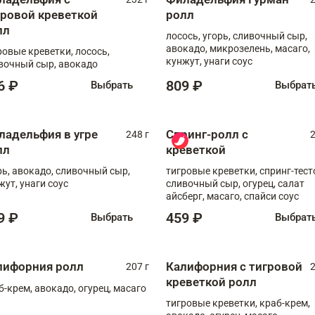
гровой креветкой
ролл
лл
лосось, угорь, сливочный сыр,
авокадо, микрозелень, масаго,
ровые креветки, лосось,
кунжут, унаги соус
вочный сыр, авокадо
6 ₽
809 ₽
Выбрать
Выбрат
ладельфия в угре
Спринг-ролл с
248 г
2
лл
креветкой
рь, авокадо, сливочный сыр,
тигровые креветки, спринг-тест
жут, унаги соус
сливочный сыр, огурец, салат
айсберг, масаго, спайси соус
9 ₽
459 ₽
Выбрать
Выбрат
лифорния ролл
Калифорния с тигровой
207 г
2
креветкой ролл
б-крем, авокадо, огурец, масаго
тигровые креветки, краб-крем,