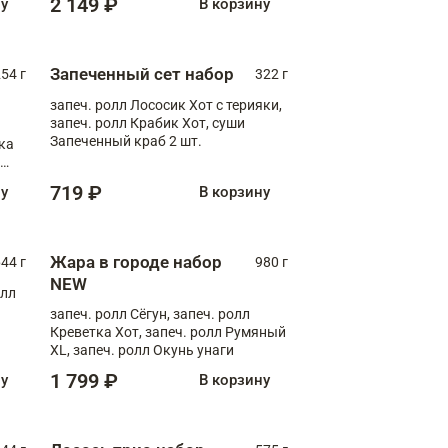
2 149 ₽
ну
В корзину
Запеченный сет набор
254 г
322 г
запеч. ролл Лососик Хот с терияки,
запеч. ролл Крабик Хот, суши
Запеченный краб 2 шт.
ка
ролл
719 ₽
ну
В корзину
Жара в городе набор
44 г
980 г
NEW
олл
запеч. ролл Сёгун, запеч. ролл
Креветка Хот, запеч. ролл Румяный
XL, запеч. ролл Окунь унаги
1 799 ₽
ну
В корзину