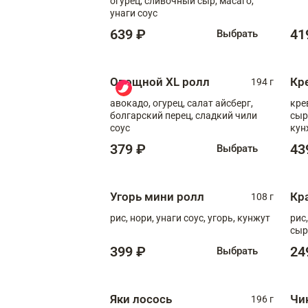
огурец, сливочный сыр, масаго,
унаги соус
639 ₽
41
Выбрать
Овощной XL ролл
Кр
194 г
авокадо, огурец, салат айсберг,
кре
болгарский перец, сладкий чили
сыр
соус
кун
диж
379 ₽
43
Выбрать
Угорь мини ролл
Кр
108 г
рис, нори, унаги соус, угорь, кунжут
рис
сыр
399 ₽
24
Выбрать
Яки лосось
Чи
196 г