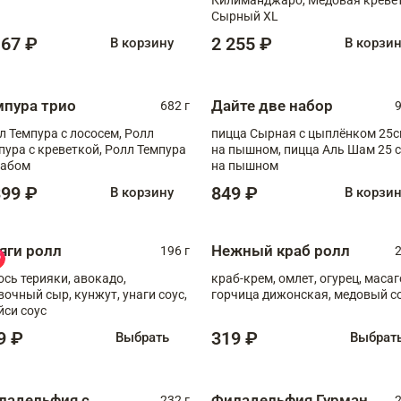
Сырный XL
167 ₽
2 255 ₽
В корзину
В корзи
мпура трио
Дайте две набор
682 г
9
л Темпура с лососем, Ролл
пицца Сырная с цыплёнком 25
пура с креветкой, Ролл Темпура
на пышном, пицца Аль Шам 25 см
рабом
на пышном
399 ₽
849 ₽
В корзину
В корзи
яги ролл
Нежный краб ролл
196 г
2
ось терияки, авокадо,
краб-крем, омлет, огурец, масаг
вочный сыр, кунжут, унаги соус,
горчица дижонская, медовый с
йси соус
9 ₽
319 ₽
Выбрать
Выбрат
ладельфия с
Филадельфия Гурман
232 г
2