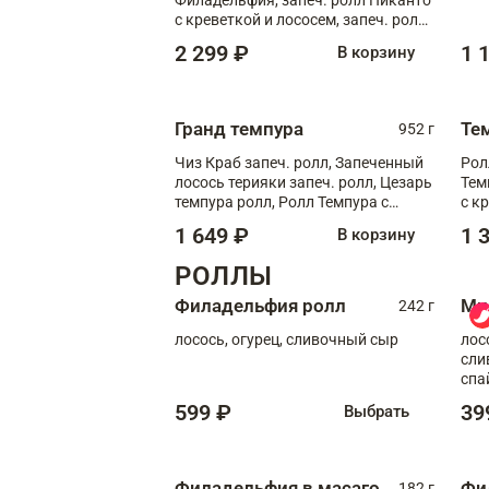
с креветкой и лососем, запеч. ролл
С тигровой креветкой
2 299 ₽
1 
В корзину
Гранд темпура
Те
952 г
Чиз Краб запеч. ролл, Запеченный
Рол
лосось терияки запеч. ролл, Цезарь
Тем
темпура ролл, Ролл Темпура с
с к
креветкой
1 649 ₽
1 
В корзину
РОЛЛЫ
Филадельфия ролл
Ми
242 г
лосось, огурец, сливочный сыр
лос
сли
спа
599 ₽
39
Выбрать
Филадельфия в масаго
Фи
182 г