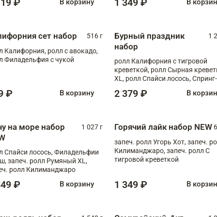
119 ₽
1 349 ₽
В корзину
В корзи
лифорния сет набор
Бурный праздник
516 г
1 
набор
л Калифорния, ролл с авокадо,
л Филадельфия с чукой
ролл Калифорния с тигровой
креветкой, ролл Сырная кревет
XL, ролл Спайси лосось, Спринг-
ролл с угрем и лососем, запеч. 
9 ₽
2 379 ₽
В корзину
В корзи
Медовая креветка
чу на море набор
Горячий лайк набор NEW
1 027 г
6
W
запеч. ролл Угорь Хот, запеч. р
Килиманджаро, запеч. ролл С
л Спайси лосось, Филадельфии
тигровой креветкой
ш, запеч. ролл Румяный XL,
еч. ролл Килиманджаро
849 ₽
1 349 ₽
В корзину
В корзи