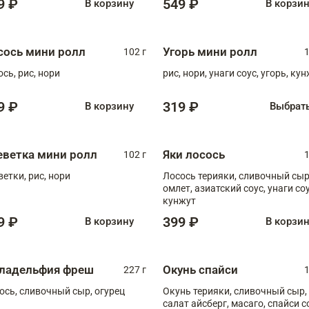
9 ₽
549 ₽
В корзину
В корзи
сось мини ролл
Угорь мини ролл
102 г
1
ось, рис, нори
рис, нори, унаги соус, угорь, ку
9 ₽
319 ₽
В корзину
Выбрат
еветка мини ролл
Яки лосось
102 г
1
ветки, рис, нори
Лосось терияки, сливочный сыр
омлет, азиатский соус, унаги соус,
кунжут
9 ₽
399 ₽
В корзину
В корзи
ладельфия фреш
Окунь спайси
227 г
1
ось, сливочный сыр, огурец
Окунь терияки, сливочный сыр,
салат айсберг, масаго, спайси с