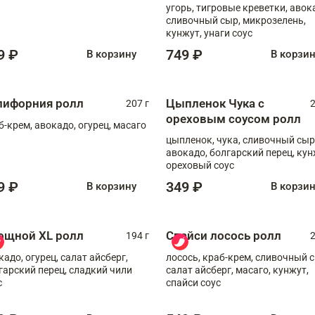
угорь, тигровые креветки, авок
сливочный сыр, микрозелень,
кунжут, унаги соус
9 ₽
749 ₽
В корзину
В корзи
лифорния ролл
Цыпленок Чука с
207 г
2
ореховым соусом ролл
б-крем, авокадо, огурец, масаго
цыпленок, чука, сливочный сыр
авокадо, болгарский перец, кун
ореховый соус
9 ₽
349 ₽
В корзину
В корзи
ощной XL ролл
Спайси лосось ролл
194 г
2
кадо, огурец, салат айсберг,
лосось, краб-крем, сливочный с
гарский перец, сладкий чили
салат айсберг, масаго, кунжут,
с
спайси соус