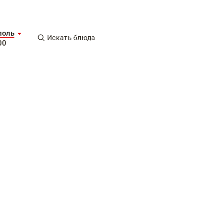
поль
Искать блюда
00