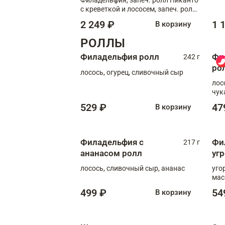
с креветкой и лососем, запеч. ролл
С тигровой креветкой
2 249 ₽
1 
В корзину
РОЛЛЫ
Филадельфия ролл
Фи
242 г
ро
лосось, огурец, сливочный сыр
лос
чук
529 ₽
47
В корзину
Филадельфия с
Фи
217 г
ананасом ролл
уг
лосось, сливочный сыр, ананас
уго
мас
499 ₽
54
В корзину