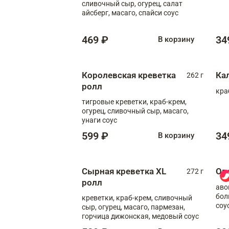
сливочный сыр, огурец, салат
айсберг, масаго, спайси соус
469 ₽
34
В корзину
Королевская креветка
Ка
262 г
ролл
кра
тигровые креветки, краб-крем,
огурец, сливочный сыр, масаго,
унаги соус
599 ₽
34
В корзину
Сырная креветка XL
Ов
272 г
ролл
аво
бол
креветки, краб-крем, сливочный
соу
сыр, огурец, масаго, пармезан,
горчица дижонская, медовый соус