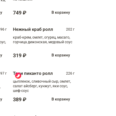
749 ₽
ну
В корзину
Нежный краб ролл
96 г
202 г
краб-крем, омлет, огурец, масаго,
оус,
горчица дижонская, медовый соус
319 ₽
ну
В корзину
Тори пиканто ролл
97 г
226 г
цыпленок, сливочный сыр, омлет,
салат айсберг, кунжут, яки соус,
,
шеф-соус
389 ₽
ну
В корзину