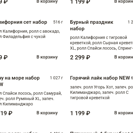
9 ₽
1 199 ₽
В корзину
В корзи
лифорния сет набор
Бурный праздник
516 г
1 
набор
л Калифорния, ролл с авокадо,
л Филадельфия с чукой
ролл Калифорния с тигровой
креветкой, ролл Сырная кревет
XL, ролл Спайси лосось, Спринг-
ролл с угрем и лососем, запеч. 
9 ₽
2 299 ₽
В корзину
В корзи
Медовая креветка
чу на море набор
Горячий лайк набор NEW
1 027 г
6
W
запеч. ролл Угорь Хот, запеч. р
Килиманджаро, запеч. ролл С
л Спайси лосось, ролл Самурай,
тигровой креветкой
еч. ролл Румяный XL, запеч.
л Килиманджаро
719 ₽
1 199 ₽
В корзину
В корзи