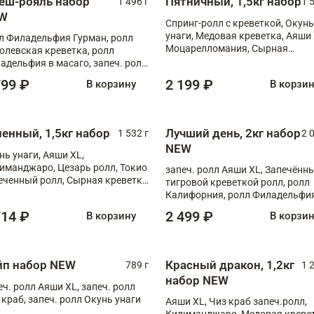
еш-рояль набор
Пятничный, 1,5кг набор
1 496 г
1 
W
Спринг-ролл с креветкой, Окунь
унаги, Медовая креветка, Аяши 
л Филадельфия Гурман, ролл
Моцарелломания, Сырная
олевская креветка, ролл
креветка XL
адельфия в масаго, запеч. ролл
ось Унаги XL, запеч. ролл
799 ₽
2 199 ₽
В корзину
В корзи
ровая креветка с моцареллой,
еч. ролл Эби краб с лососем
ненный, 1,5кг набор
Лучший день, 2кг набор
1 532 г
2 
NEW
нь унаги, Аяши XL,
иманджаро, Цезарь ролл, Токио
запеч. ролл Аяши XL, Запечённы
еченный ролл, Сырная креветка
тигровой креветкой ролл, ролл
Калифорния, ролл Филадельфия
масаго, запеч. ролл Румяный XL
714 ₽
2 499 ₽
В корзину
В корзи
запеч. ролл Моцарелломания, 
Сырная креветка XL, запеч. рол
Сырный XL
йп набор NEW
Красный дракон, 1,2кг
789 г
1 
набор NEW
еч. ролл Аяши XL, запеч. ролл
 краб, запеч. ролл Окунь унаги
Аяши XL, Чиз краб запеч.ролл,
Килиманджаро, Медовая кревет