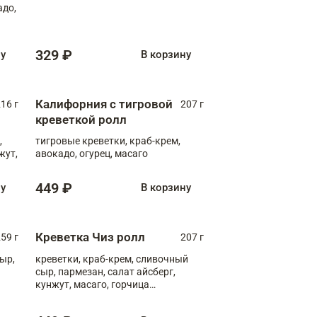
адо,
329 ₽
ну
В корзину
Калифорния с тигровой
16 г
207 г
креветкой ролл
,
тигровые креветки, краб-крем,
жут,
авокадо, огурец, масаго
449 ₽
ну
В корзину
Креветка Чиз ролл
59 г
207 г
ыр,
креветки, краб-крем, сливочный
сыр, пармезан, салат айсберг,
кунжут, масаго, горчица
дижонская, медовый соус