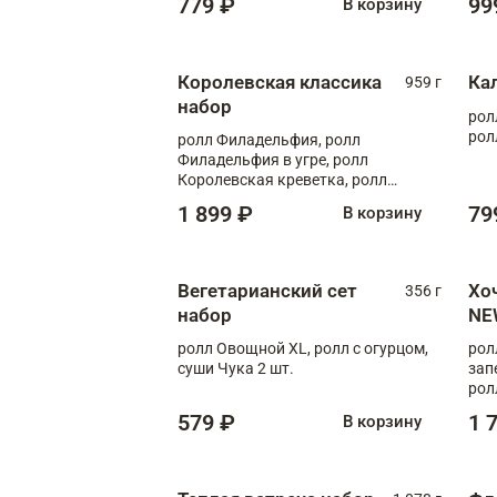
779 ₽
99
В корзину
Королевская классика
Ка
959 г
набор
рол
рол
ролл Филадельфия, ролл
Филадельфия в угре, ролл
Королевская креветка, ролл
Калифорния
1 899 ₽
79
В корзину
Вегетарианский сет
Хо
356 г
набор
NE
ролл Овощной XL, ролл с огурцом,
рол
суши Чука 2 шт.
зап
рол
579 ₽
1 
В корзину