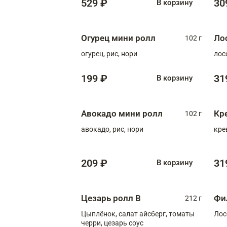
529 ₽
30
В корзину
Огурец мини ролл
Ло
102 г
огурец, рис, нори
лос
199 ₽
31
В корзину
Авокадо мини ролл
Кр
102 г
авокадо, рис, нори
кре
209 ₽
31
В корзину
Цезарь ролл В
Фи
212 г
Цыплёнок, салат айсберг, томаты
Лос
черри, цезарь соус