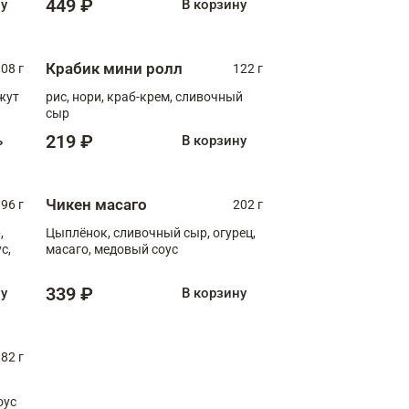
449 ₽
ну
В корзину
Крабик мини ролл
08 г
122 г
нжут
рис, нори, краб-крем, сливочный
сыр
219 ₽
ь
В корзину
Чикен масаго
96 г
202 г
,
Цыплёнок, сливочный сыр, огурец,
масаго, медовый соус
339 ₽
ну
В корзину
82 г
оус