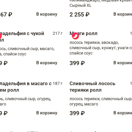
Сырный XL
167 ₽
2 255 ₽
В корзину
В корзи
ладельфия с чукой
Мияги ролл
217 г
1
лл
лосось терияки, авокадо,
сливочный сыр, кунжут, унаги с
ось, сливочный сыр, масаго,
спайси соус
а, спайси соус
9 ₽
399 ₽
В корзину
В корзи
ладельфия в масаго с
Сливочный лосось
187 г
1
рем ролл
терияки ролл
рь, сливочный сыр, огурец,
лосось терияки, сливочный сыр
аго
огурец, масаго
9 ₽
399 ₽
В корзину
В корзи