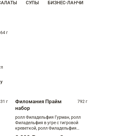
САЛАТЫ
СУПЫ
БИЗНЕС-ЛАНЧИ
ДЕСЕРТЫ
ДОПО
64 г
ул
ну
Филомания Прайм
31 г
792 г
набор
ролл Филадельфия Гурман, ролл
Филадельфия в угре с тигровой
креветкой, ролл Филадельфия
Прайм с двойным лососем