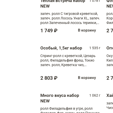
Теплая встреча набор
Фл
1 078 г
NEW
NE
запеч. ролл С тигровой креветкой,
рол
запеч. ролл Лосось Унаги XL, запеч.
Кор
ролл Запеченный лосось терияки,
Фил
запеч. ролл Румяный XL
Лос
1 749 ₽
2 
В корзину
Тиг
зап
Особый, 1,5кг набор
Ог
1 535 г
Спринг-ролл с креветкой, Цезарь
Оку
ролл, Филадельфия фреш, Токио
Кил
запеч. ролл, Креветка чиз,
зап
Запечённый лосось терияки,
XL
Флорида
2 803 ₽
2 
В корзину
Много вкуса набор
Ха
1 062 г
NEW
зап
Чиз
ролл Филадельфия в угре, ролл
Филадельфия, запеч. ролл Пиканто