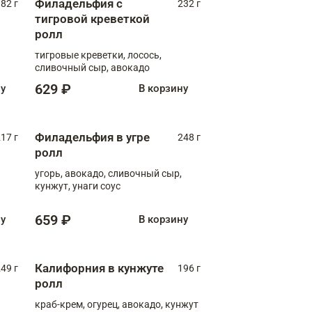
Филадельфия с
82 г
232 г
тигровой креветкой
ролл
тигровые креветки, лосось,
сливочный сыр, авокадо
629 ₽
ну
В корзину
Филадельфия в угре
17 г
248 г
ролл
угорь, авокадо, сливочный сыр,
кунжут, унаги соус
659 ₽
ну
В корзину
Калифорния в кунжуте
49 г
196 г
ролл
краб-крем, огурец, авокадо, кунжут