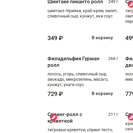
Шиитаке пиканто ролл
Са
249 г
шиитаке терияки, краб-крем, омлет,
тиг
сливочный сыр, кунжут, яки соус
омл
пер
мол
349 ₽
49
В корзину
Филадельфия Гурман
Фи
266 г
ролл
дв
лосось, угорь, сливочный сыр,
лос
авокадо, микрозелень, масаго,
мик
кунжут, унаги соус
729 ₽
77
В корзину
Спринг-ролл с
Сп
211 г
креветкой
кра
сал
тигровые креветки, спринг-тесто,