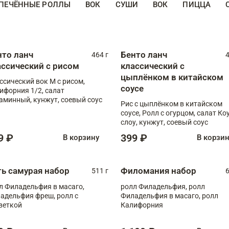
ПЕЧЁННЫЕ РОЛЛЫ
ВОК
СУШИ
ВОК
ПИЦЦА
нто ланч
Бенто ланч
464 г
4
ассический с рисом
классический с
цыплёнком в китайском
ссический вок М с рисом,
соусе
ифорния 1/2, салат
аминный, кунжут, соевый соус
Рис с цыплёнком в китайском
соусе, Ролл с огурцом, салат Ко
слоу, кунжут, соевый соус
9 ₽
399 ₽
В корзину
В корзи
ть самурая набор
Филомания набор
511 г
6
л Филадельфия в масаго,
ролл Филадельфия, ролл
адельфия фреш, ролл с
Филадельфия в масаго, ролл
веткой
Калифорния