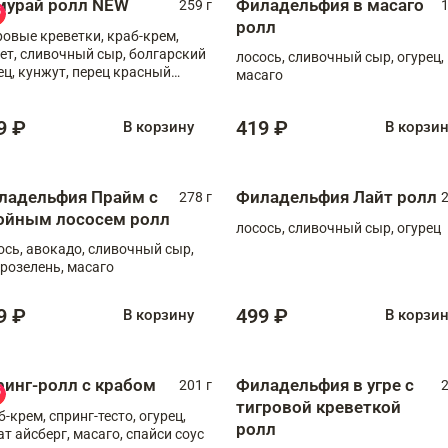
мурай ролл NEW
Филадельфия в масаго
259 г
1
ролл
ровые креветки, краб-крем,
ет, сливочный сыр, болгарский
лосось, сливочный сыр, огурец,
ец, кунжут, перец красный
масаго
отый, масаго, шеф-соус
9 ₽
419 ₽
В корзину
В корзи
ладельфия Прайм с
Филадельфия Лайт ролл
278 г
2
ойным лососем ролл
лосось, сливочный сыр, огурец
ось, авокадо, сливочный сыр,
розелень, масаго
9 ₽
499 ₽
В корзину
В корзи
ринг-ролл с крабом
Филадельфия в угре с
201 г
2
тигровой креветкой
б-крем, спринг-тесто, огурец,
ролл
ат айсберг, масаго, спайси соус