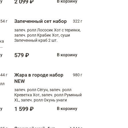
2 099 ₽
ну
В корзину
Запеченный сет набор
254 г
322 г
запеч. ролл Лососик Хот с терияки,
запеч. ролл Крабик Хот, суши
Запеченный краб 2 шт.
ка
ролл
579 ₽
ну
В корзину
Жара в городе набор
44 г
980 г
NEW
олл
запеч. ролл Сёгун, запеч. ролл
Креветка Хот, запеч. ролл Румяный
XL, запеч. ролл Окунь унаги
1 599 ₽
ну
В корзину