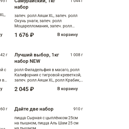
Самурайский, 1кг
595 г
1 044 г
набор
XL,
запеч. ролл Аяши XL, запеч. ролл
Окунь унаги, запеч. ролл
Моцарелломания, запеч. ролл
Килиманджаро
1 676 ₽
ну
В корзину
Лучший выбор, 1кг
042 г
1 008 г
набор NEW
й с
ролл Филадельфия в масаго, ролл
Калифорния с тигровой креветкой,
 в
запеч. ролл Аяши XL, ролл Крабик,
,
запеч. ролл Лосось терияки
2 045 ₽
ну
В корзину
ролл
л
Дайте две набор
260 г
910 г
пицца Сырная с цыплёнком 25см
на пышном, пицца Аль Шам 25 см
на пышном
ка,