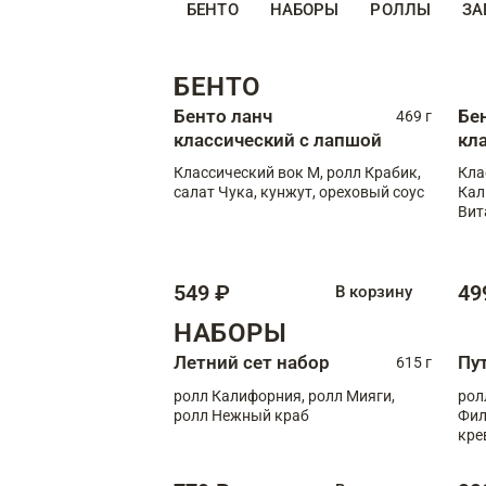
БЕНТО
НАБОРЫ
РОЛЛЫ
ЗА
БЕНТО
Бенто ланч
Бе
469 г
классический с лапшой
кл
Классический вок М, ролл Крабик,
Кла
салат Чука, кунжут, ореховый соус
Кал
Вит
549 ₽
49
В корзину
НАБОРЫ
Летний сет набор
Пу
615 г
ролл Калифорния, ролл Мияги,
рол
ролл Нежный краб
Фил
кре