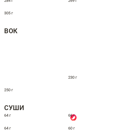
284 г
269 г
305 г
ВОК
230 г
250 г
СУШИ
64 г
66 г
64 г
60 г