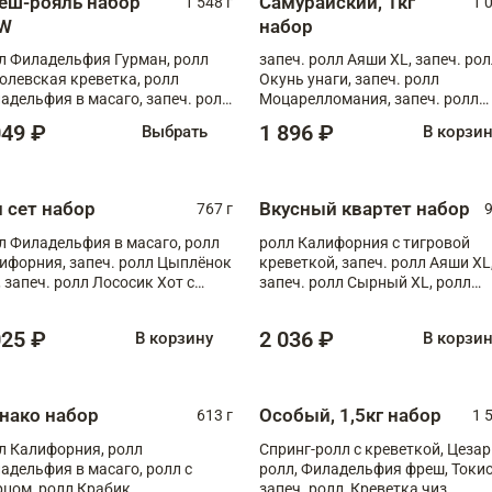
еш-рояль набор
Самурайский, 1кг
1 548 г
1 
W
набор
л Филадельфия Гурман, ролл
запеч. ролл Аяши XL, запеч. ро
олевская креветка, ролл
Окунь унаги, запеч. ролл
адельфия в масаго, запеч. ролл
Моцарелломания, запеч. ролл
ось Унаги XL, запеч. ролл
Килиманджаро
049 ₽
1 896 ₽
Выбрать
В корзи
ровая креветка с моцареллой,
еч. ролл Эби краб с лососем
п сет набор
Вкусный квартет набор
767 г
9
л Филадельфия в масаго, ролл
ролл Калифорния с тигровой
ифорния, запеч. ролл Цыплёнок
креветкой, запеч. ролл Аяши XL
, запеч. ролл Лососик Хот с
запеч. ролл Сырный XL, ролл
ияки , запеч. ролл Крабик Хот
Калифорния
025 ₽
2 036 ₽
В корзину
В корзи
нако набор
Особый, 1,5кг набор
613 г
1 
л Калифорния, ролл
Спринг-ролл с креветкой, Цезар
адельфия в масаго, ролл с
ролл, Филадельфия фреш, Токи
рцом, ролл Крабик
запеч. ролл, Креветка чиз,