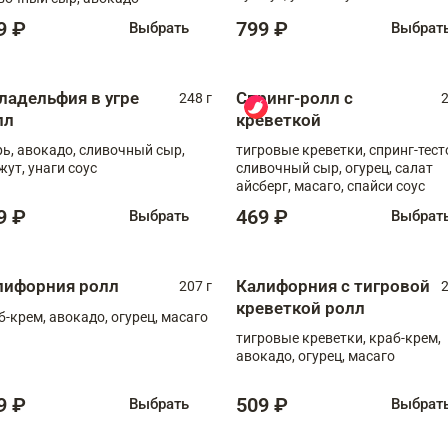
9 ₽
799 ₽
Выбрать
Выбрат
ладельфия в угре
Спринг-ролл с
248 г
2
лл
креветкой
рь, авокадо, сливочный сыр,
тигровые креветки, спринг-тест
жут, унаги соус
сливочный сыр, огурец, салат
айсберг, масаго, спайси соус
9 ₽
469 ₽
Выбрать
Выбрат
лифорния ролл
Калифорния с тигровой
207 г
2
креветкой ролл
б-крем, авокадо, огурец, масаго
тигровые креветки, краб-крем,
авокадо, огурец, масаго
9 ₽
509 ₽
Выбрать
Выбрат