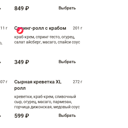
849 ₽
ь
Выбрать
Спринг-ролл с крабом
11 г
201 г
краб-крем, спринг-тесто, огурец,
салат айсберг, масаго, спайси соус
о,
349 ₽
ь
Выбрать
Сырная креветка XL
07 г
272 г
ролл
креветки, краб-крем, сливочный
сыр, огурец, масаго, пармезан,
горчица дижонская, медовый соус
599 ₽
ь
Выбрать