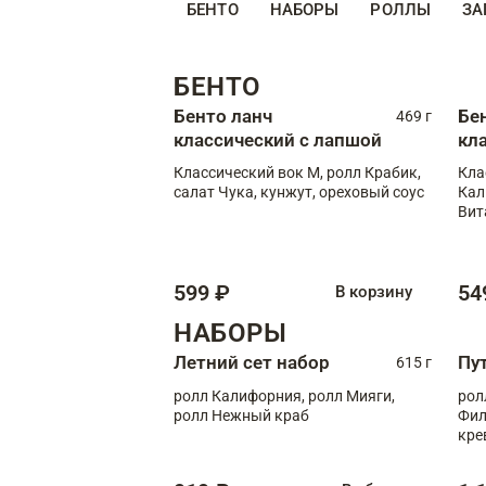
БЕНТО
НАБОРЫ
РОЛЛЫ
ЗА
БЕНТО
Бенто ланч
Бе
469 г
классический с лапшой
кл
Классический вок М, ролл Крабик,
Кла
салат Чука, кунжут, ореховый соус
Кал
Вит
599 ₽
54
В корзину
НАБОРЫ
Летний сет набор
Пу
615 г
ролл Калифорния, ролл Мияги,
рол
ролл Нежный краб
Фил
кре