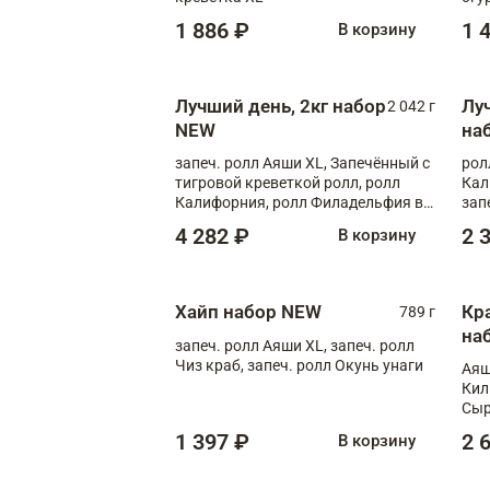
1 886 ₽
1 
В корзину
Лучший день, 2кг набор
Лу
2 042 г
NEW
на
запеч. ролл Аяши XL, Запечённый с
рол
тигровой креветкой ролл, ролл
Кал
Калифорния, ролл Филадельфия в
зап
масаго, запеч. ролл Румяный XL,
зап
4 282 ₽
2 
В корзину
запеч. ролл Моцарелломания, ролл
Сырная креветка XL, запеч. ролл
Сырный XL
Хайп набор NEW
Кр
789 г
на
запеч. ролл Аяши XL, запеч. ролл
Чиз краб, запеч. ролл Окунь унаги
Аяш
Кил
Сыр
1 397 ₽
2 
В корзину