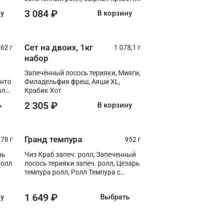
XL
3 084 ₽
ну
В корзину
Сет на двоих, 1кг
062 г
1 078,1 г
набор
Запечённый лосось терияки, Мияги,
анто
Филадельфия фреш, Аяши XL,
олл
Крабик Хот
2 305 ₽
ь
В корзину
Гранд темпура
78 г
952 г
нь
Чиз Краб запеч. ролл, Запеченный
ролл
лосось терияки запеч. ролл, Цезарь
темпура ролл, Ролл Темпура с
креветкой
1 649 ₽
ну
Выбрать