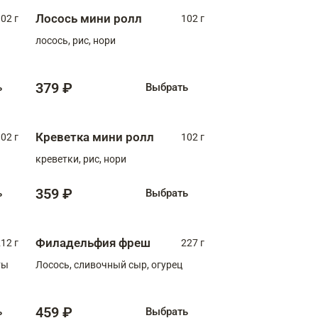
Лосось мини ролл
02 г
102 г
лосось, рис, нори
379 ₽
ь
Выбрать
Креветка мини ролл
02 г
102 г
креветки, рис, нори
359 ₽
ь
Выбрать
Филадельфия фреш
12 г
227 г
ты
Лосось, сливочный сыр, огурец
459 ₽
ь
Выбрать