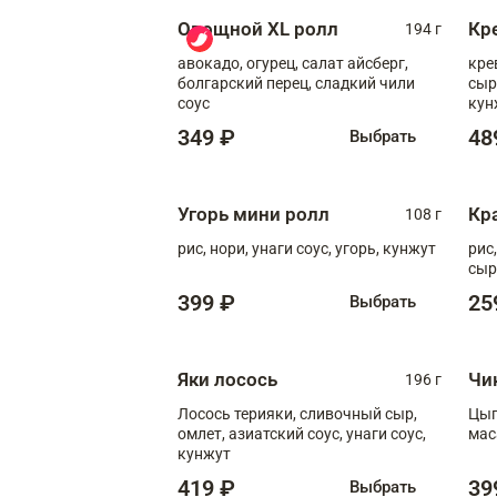
Овощной XL ролл
Кр
194 г
авокадо, огурец, салат айсберг,
кре
болгарский перец, сладкий чили
сыр
соус
кун
диж
349 ₽
48
Выбрать
Угорь мини ролл
Кр
108 г
рис, нори, унаги соус, угорь, кунжут
рис
сыр
399 ₽
25
Выбрать
Яки лосось
Чи
196 г
Лосось терияки, сливочный сыр,
Цып
омлет, азиатский соус, унаги соус,
мас
кунжут
419 ₽
39
Выбрать