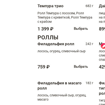
Темпура трио
Да
682 г
Ролл Темпура с лососем, Ролл
пиц
Темпура с креветкой, Ролл Темпура
на пышном
с крабом
на 
1 399 ₽
89
Выбрать
РОЛЛЫ
Филадельфия ролл
Ми
242 г
лосось, огурец, сливочный сыр
лос
сли
спа
759 ₽
42
Выбрать
Филадельфия в масаго
Фи
182 г
ролл
ти
ро
лосось, сливочный сыр, огурец,
масаго
тиг
сли