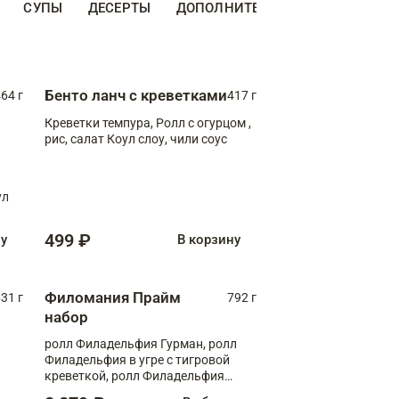
СУПЫ
ДЕСЕРТЫ
ДОПОЛНИТЕЛЬНО
НАПИТКИ
Бенто ланч с креветками
64 г
417 г
Креветки темпура, Ролл с огурцом ,
рис, салат Коул слоу, чили соус
ул
499 ₽
ну
В корзину
Филомания Прайм
31 г
792 г
набор
ролл Филадельфия Гурман, ролл
Филадельфия в угре с тигровой
креветкой, ролл Филадельфия
Прайм с двойным лососем