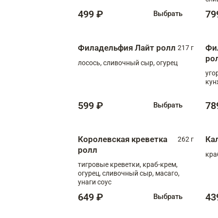
499 ₽
79
Выбрать
Филадельфия Лайт ролл
Фи
217 г
ро
лосось, сливочный сыр, огурец
уго
кун
599 ₽
78
Выбрать
Королевская креветка
Ка
262 г
ролл
кра
тигровые креветки, краб-крем,
огурец, сливочный сыр, масаго,
унаги соус
649 ₽
43
Выбрать