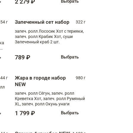
2 279 ₽
ь
Выбрать
Запеченный сет набор
254 г
322 г
запеч. ролл Лососик Хот с терияки,
запеч. ролл Крабик Хот, суши
Запеченный краб 2 шт.
ка
ролл
789 ₽
ь
Выбрать
Жара в городе набор
44 г
980 г
NEW
олл
запеч. ролл Сёгун, запеч. ролл
Креветка Хот, запеч. ролл Румяный
XL, запеч. ролл Окунь унаги
1 799 ₽
ь
Выбрать