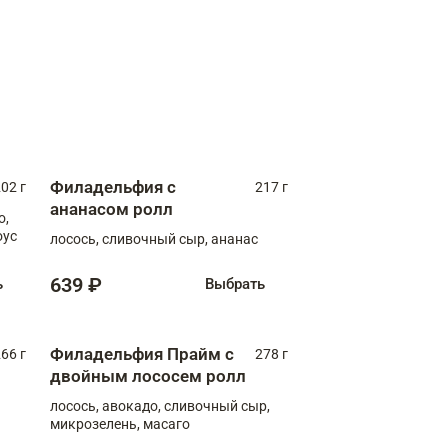
Филадельфия с
02 г
217 г
ананасом ролл
о,
оус
лосось, сливочный сыр, ананас
639 ₽
ь
Выбрать
Филадельфия Прайм с
66 г
278 г
двойным лососем ролл
лосось, авокадо, сливочный сыр,
микрозелень, масаго