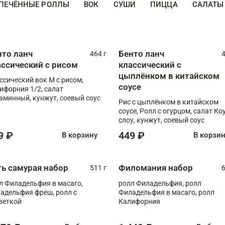
ПЕЧЁННЫЕ РОЛЛЫ
ВОК
СУШИ
ПИЦЦА
САЛАТЫ
нто ланч
Бенто ланч
464 г
4
ассический с рисом
классический с
цыплёнком в китайском
ссический вок М с рисом,
соусе
ифорния 1/2, салат
аминный, кунжут, соевый соус
Рис с цыплёнком в китайском
соусе, Ролл с огурцом, салат Ко
слоу, кунжут, соевый соус
9 ₽
449 ₽
В корзину
В корзи
ть самурая набор
Филомания набор
511 г
6
л Филадельфия в масаго,
ролл Филадельфия, ролл
адельфия фреш, ролл с
Филадельфия в масаго, ролл
веткой
Калифорния