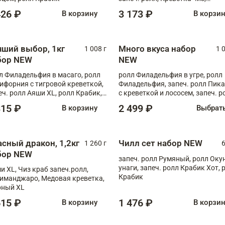
Запечённый лосось терияки,
426 ₽
3 173 ₽
В корзину
В корзи
Флорида
чший выбор, 1кг
Много вкуса набор
1 008 г
1 
бор NEW
NEW
л Филадельфия в масаго, ролл
ролл Филадельфия в угре, ролл
ифорния с тигровой креветкой,
Филадельфия, запеч. ролл Пик
еч. ролл Аяши XL, ролл Крабик,
с креветкой и лососем, запеч. р
еч. ролл Лосось терияки
С тигровой креветкой
315 ₽
2 499 ₽
В корзину
Выбрат
асный дракон, 1,2кг
Чилл сет набор NEW
1 260 г
6
бор NEW
запеч. ролл Румяный, ролл Оку
унаги, запеч. ролл Крабик Хот, 
и XL, Чиз краб запеч.ролл,
Крабик
иманджаро, Медовая креветка,
ный XL
615 ₽
1 476 ₽
В корзину
В корзи