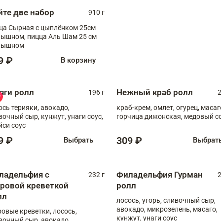
йте две набор
910 г
ца Сырная с цыплёнком 25см
, пицца Аль Шам 25 см
пышном
9 ₽
В корзину
яги ролл
Нежный краб ролл
196 г
2
ось терияки, авокадо,
краб-крем, омлет, огурец, масаг
вочный сыр, кунжут, унаги соус,
горчица дижонская, медовый с
йси соус
9 ₽
309 ₽
Выбрать
Выбрат
ладельфия с
Филадельфия Гурман
232 г
2
гровой креветкой
ролл
лл
лосось, угорь, сливочный сыр,
авокадо, микрозелень, масаго,
ровые креветки, лосось,
кунжут, унаги соус
вочный сыр, авокадо