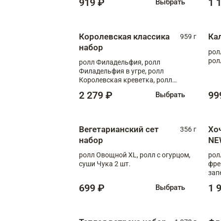
919 ₽
1 
Выбрать
Королевская классика
Ка
959 г
набор
рол
рол
ролл Филадельфия, ролл
Филадельфия в угре, ролл
Королевская креветка, ролл
Калифорния
2 279 ₽
99
Выбрать
Вегетарианский сет
Хо
356 г
набор
NE
ролл Овощной XL, ролл с огурцом,
рол
суши Чука 2 шт.
фре
зап
699 ₽
1 
Выбрать