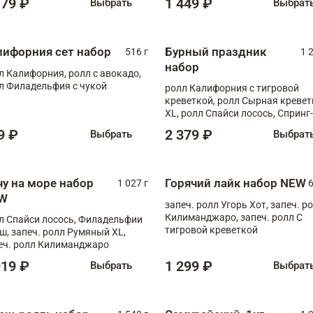
179 ₽
1 449 ₽
Выбрать
Выбрат
лифорния сет набор
Бурный праздник
516 г
1 
набор
л Калифорния, ролл с авокадо,
л Филадельфия с чукой
ролл Калифорния с тигровой
креветкой, ролл Сырная кревет
XL, ролл Спайси лосось, Спринг-
ролл с угрем и лососем, запеч. 
9 ₽
2 379 ₽
Выбрать
Выбрат
Медовая креветка
чу на море набор
Горячий лайк набор NEW
1 027 г
6
W
запеч. ролл Угорь Хот, запеч. р
Килиманджаро, запеч. ролл С
л Спайси лосось, Филадельфии
тигровой креветкой
ш, запеч. ролл Румяный XL,
еч. ролл Килиманджаро
919 ₽
1 299 ₽
Выбрать
Выбрат