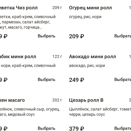
еветка Чиз ролл
Огурец мини ролл
209 г
1
ветки, краб-крем, сливочный
огурец, рис, нори
, пармезан, салат айсберг,
жут, масаго, горчица
онская, медовый соус
9 ₽
209 ₽
Выбрать
Выбрат
абик мини ролл
Авокадо мини ролл
122 г
1
, нори, краб-крем, сливочный
авокадо, рис, нори
9 ₽
249 ₽
Выбрать
Выбрат
кен масаго
Цезарь ролл В
202 г
2
лёнок, сливочный сыр, огурец,
Цыплёнок, салат айсберг, тома
аго, медовый соус
черри, цезарь соус
9 ₽
379 ₽
Выбрать
Выбрат