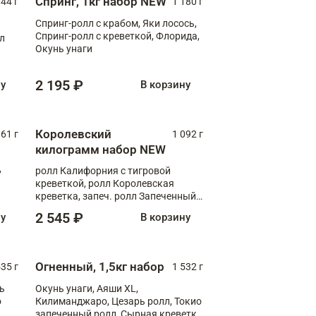
Спринг, 1кг набор NEW
044 г
1 180 г
Спринг-ролл с крабом, Яки лосось,
Спринг-ролл с креветкой, Флорида,
лл
Окунь унаги
2 195 ₽
ну
В корзину
Королевский
61 г
1 092 г
килограмм набор NEW
,
ролл Калифорния с тигровой
креветкой, ролл Королевская
креветка, запеч. ролл Запеченный
лосось терияки, запеч. ролл Аяши
2 545 ₽
ну
В корзину
XL, запеч. ролл Крабик Хот
Огненный, 1,5кг набор
535 г
1 532 г
ь
Окунь унаги, Аяши XL,
о
Килиманджаро, Цезарь ролл, Токио
запеченный ролл, Сырная креветка