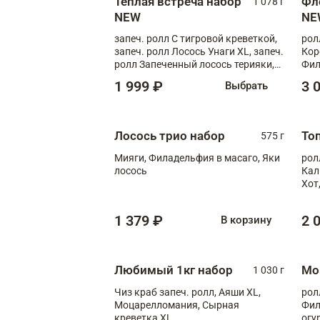
Теплая встреча набор
Фл
1 078 г
NEW
NE
запеч. ролл С тигровой креветкой,
рол
запеч. ролл Лосось Унаги XL, запеч.
Кор
ролл Запеченный лосось терияки,
Фил
запеч. ролл Румяный XL
Лос
1 999 ₽
3 
Выбрать
Тиг
зап
Лосось трио набор
То
575 г
Мияги, Филадельфия в масаго, Яки
рол
лосось
Кал
Хот
тер
1 379 ₽
2 
В корзину
Любимый 1кг набор
Мо
1 030 г
Чиз краб запеч. ролл, Аяши XL,
рол
Моцарелломания, Сырная
Фил
креветка XL
огу