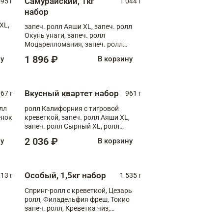
Самурайский, 1кг
595 г
1 044 г
набор
XL,
запеч. ролл Аяши XL, запеч. ролл
Окунь унаги, запеч. ролл
Моцарелломания, запеч. ролл
Килиманджаро
1 896 ₽
ну
В корзину
Вкусный квартет набор
67 г
961 г
лл
ролл Калифорния с тигровой
ёнок
креветкой, запеч. ролл Аяши XL,
запеч. ролл Сырный XL, ролл
т
Калифорния
2 036 ₽
ну
В корзину
Особый, 1,5кг набор
13 г
1 535 г
Спринг-ролл с креветкой, Цезарь
ролл, Филадельфия фреш, Токио
запеч. ролл, Креветка чиз,
Запечённый лосось терияки,