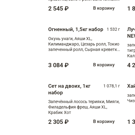
лосось терияки, запеч. ролл Аяши
2 545 ₽
1 
В корзину
XL, запеч. ролл Крабик Хот
Огненный, 1,5кг набор
Лу
1 532 г
NE
Окунь унаги, Аяши XL,
Килиманджаро, Цезарь ролл, Токио
зап
запеченный ролл, Сырная креветка
тиг
XL
Кал
мас
3 084 ₽
4 
В корзину
зап
Сыр
Сыр
Сет на двоих, 1кг
Ха
1 078,1 г
набор
зап
Чиз
Запечённый лосось терияки, Мияги,
Филадельфия фреш, Аяши XL,
Крабик Хот
2 305 ₽
1 
В корзину