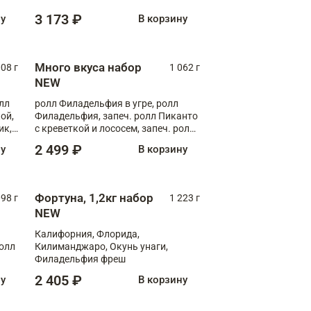
Флорида
3 173 ₽
ну
В корзину
Много вкуса набор
008 г
1 062 г
NEW
лл
ролл Филадельфия в угре, ролл
ой,
Филадельфия, запеч. ролл Пиканто
ик,
с креветкой и лососем, запеч. ролл
С тигровой креветкой
2 499 ₽
ну
В корзину
Фортуна, 1,2кг набор
098 г
1 223 г
NEW
Калифорния, Флорида,
ролл
Килиманджаро, Окунь унаги,
Филадельфия фреш
2 405 ₽
ну
В корзину