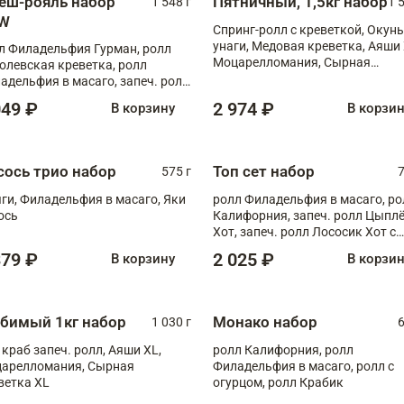
еш-рояль набор
Пятничный, 1,5кг набор
1 548 г
1 
W
Спринг-ролл с креветкой, Окунь
унаги, Медовая креветка, Аяши 
л Филадельфия Гурман, ролл
Моцарелломания, Сырная
олевская креветка, ролл
креветка XL
адельфия в масаго, запеч. ролл
ось Унаги XL, запеч. ролл
049 ₽
2 974 ₽
В корзину
В корзи
ровая креветка с моцареллой,
еч. ролл Эби краб с лососем
сось трио набор
Топ сет набор
575 г
7
ги, Филадельфия в масаго, Яки
ролл Филадельфия в масаго, ро
ось
Калифорния, запеч. ролл Цыпл
Хот, запеч. ролл Лососик Хот с
терияки , запеч. ролл Крабик Хо
379 ₽
2 025 ₽
В корзину
В корзи
бимый 1кг набор
Монако набор
1 030 г
6
 краб запеч. ролл, Аяши XL,
ролл Калифорния, ролл
арелломания, Сырная
Филадельфия в масаго, ролл с
ветка XL
огурцом, ролл Крабик