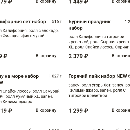
179 ₽
1 449 ₽
В корзину
В корзи
лифорния сет набор
Бурный праздник
516 г
1 
набор
л Калифорния, ролл с авокадо,
л Филадельфия с чукой
ролл Калифорния с тигровой
креветкой, ролл Сырная кревет
XL, ролл Спайси лосось, Спринг-
ролл с угрем и лососем, запеч. 
9 ₽
2 379 ₽
В корзину
В корзи
Медовая креветка
чу на море набор
Горячий лайк набор NEW
1 027 г
6
W
запеч. ролл Угорь Хот, запеч. р
Килиманджаро, запеч. ролл С
л Спайси лосось, ролл Самурай,
тигровой креветкой
еч. ролл Румяный XL, запеч.
л Килиманджаро
919 ₽
1 299 ₽
В корзину
В корзи