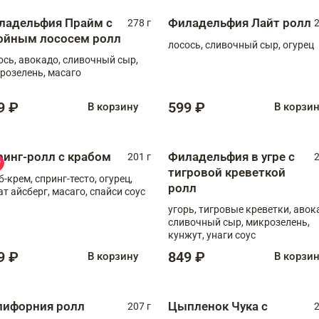
ладельфия Прайм с
Филадельфия Лайт ролл
278 г
2
ойным лососем ролл
лосось, сливочный сыр, огурец
ось, авокадо, сливочный сыр,
розелень, масаго
9 ₽
599 ₽
В корзину
В корзи
ринг-ролл с крабом
Филадельфия в угре с
201 г
2
тигровой креветкой
б-крем, спринг-тесто, огурец,
ролл
ат айсберг, масаго, спайси соус
угорь, тигровые креветки, авок
сливочный сыр, микрозелень,
кунжут, унаги соус
9 ₽
849 ₽
В корзину
В корзи
лифорния ролл
Цыпленок Чука с
207 г
2