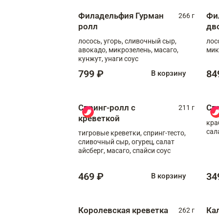
Филадельфия Гурман
Фи
266 г
ролл
дв
лосось, угорь, сливочный сыр,
лос
авокадо, микрозелень, масаго,
мик
кунжут, унаги соус
799 ₽
84
В корзину
Спринг-ролл с
Сп
211 г
креветкой
кра
сал
тигровые креветки, спринг-тесто,
сливочный сыр, огурец, салат
айсберг, масаго, спайси соус
469 ₽
34
В корзину
Королевская креветка
Ка
262 г