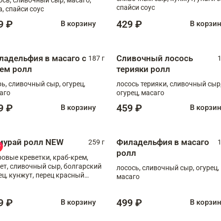
спайси соус
а, спайси соус
9 ₽
429 ₽
В корзину
В корзи
ладельфия в масаго с
Сливочный лосось
187 г
1
рем ролл
терияки ролл
рь, сливочный сыр, огурец,
лосось терияки, сливочный сыр
аго
огурец, масаго
9 ₽
459 ₽
В корзину
В корзи
мурай ролл NEW
Филадельфия в масаго
259 г
1
ролл
ровые креветки, краб-крем,
ет, сливочный сыр, болгарский
лосось, сливочный сыр, огурец,
ец, кунжут, перец красный
масаго
отый, масаго, шеф-соус
9 ₽
499 ₽
В корзину
В корзи