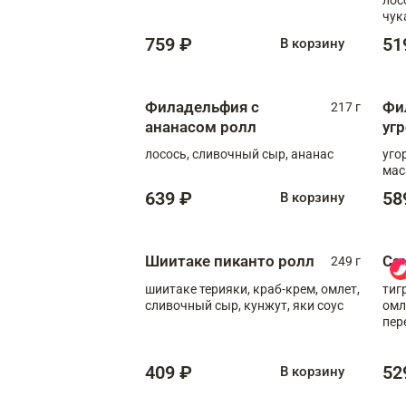
чук
759 ₽
51
В корзину
Филадельфия с
Фи
217 г
ананасом ролл
уг
лосось, сливочный сыр, ананас
уго
мас
639 ₽
58
В корзину
Шиитаке пиканто ролл
Са
249 г
шиитаке терияки, краб-крем, омлет,
тиг
сливочный сыр, кунжут, яки соус
омл
пер
мол
409 ₽
52
В корзину