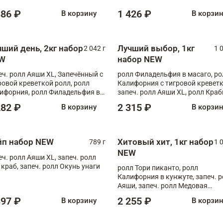
886 ₽
1 426 ₽
В корзину
В корзи
чший день, 2кг набор
Лучший выбор, 1кг
2 042 г
1 
W
набор NEW
еч. ролл Аяши XL, Запечённый с
ролл Филадельфия в масаго, ро
ровой креветкой ролл, ролл
Калифорния с тигровой креветк
ифорния, ролл Филадельфия в
запеч. ролл Аяши XL, ролл Краб
аго, запеч. ролл Румяный XL,
запеч. ролл Лосось терияки
282 ₽
2 315 ₽
В корзину
В корзи
еч. ролл Моцарелломания, ролл
ная креветка XL, запеч. ролл
ный XL
йп набор NEW
Хитовый хит, 1кг набор
789 г
1 
NEW
еч. ролл Аяши XL, запеч. ролл
 краб, запеч. ролл Окунь унаги
ролл Тори пиканто, ролл
Калифорния в кунжуте, запеч. 
Аяши, запеч. ролл Медовая
креветка, ролл Филадельфия с
397 ₽
2 255 ₽
В корзину
В корзи
чукой