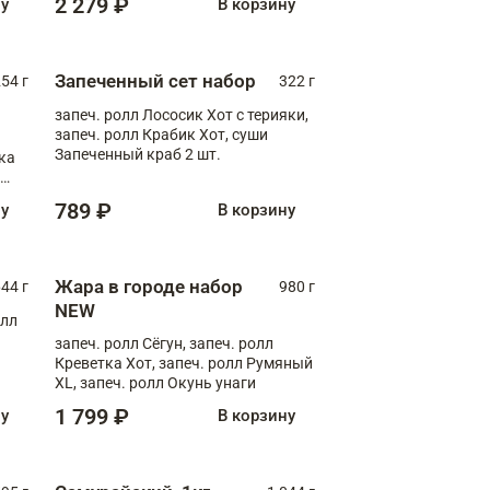
2 279 ₽
ну
В корзину
Запеченный сет набор
254 г
322 г
запеч. ролл Лососик Хот с терияки,
запеч. ролл Крабик Хот, суши
Запеченный краб 2 шт.
ка
ролл
789 ₽
ну
В корзину
Жара в городе набор
44 г
980 г
NEW
олл
запеч. ролл Сёгун, запеч. ролл
Креветка Хот, запеч. ролл Румяный
XL, запеч. ролл Окунь унаги
1 799 ₽
ну
В корзину