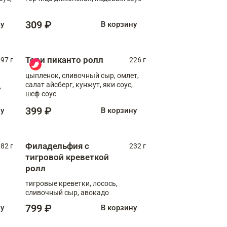
309 ₽
ну
В корзину
Тори пиканто ролл
97 г
226 г
цыпленок, сливочный сыр, омлет,
салат айсберг, кунжут, яки соус,
,
шеф-соус
399 ₽
ну
В корзину
Филадельфия с
82 г
232 г
тигровой креветкой
ролл
тигровые креветки, лосось,
сливочный сыр, авокадо
799 ₽
ну
В корзину