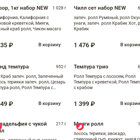
рор, 1кг набор NEW
Чилл сет набор NEW
1 028 г
6
ифорния, Калифорния с
запеч. ролл Румяный, ролл Оку
ровой креветкой, Мияги,
унаги, запеч. ролл Крабик Хот, 
ный краб ролл, Чикен масаго
Крабик
235 ₽
1 476 ₽
В корзину
В корзи
анд темпура
Темпура трио
952 г
6
 Краб запеч. ролл, Запеченный
Ролл Темпура с лососем, Ролл
ось терияки запеч. ролл, Цезарь
Темпура с креветкой, Ролл Тем
пура ролл, Ролл Темпура с
с крабом
веткой
649 ₽
1 399 ₽
В корзину
В корзи
ладельфия с чукой
Мияги ролл
217 г
1
лл
лосось терияки, авокадо,
сливочный сыр, кунжут, унаги с
ось, сливочный сыр, масаго,