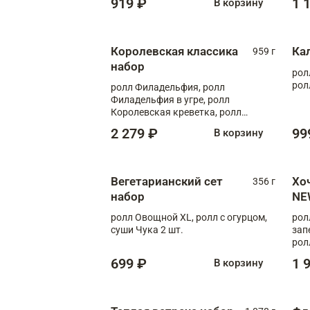
919 ₽
1 
В корзину
Королевская классика
Ка
959 г
набор
рол
рол
ролл Филадельфия, ролл
Филадельфия в угре, ролл
Королевская креветка, ролл
Калифорния
2 279 ₽
99
В корзину
Вегетарианский сет
Хо
356 г
набор
NE
ролл Овощной XL, ролл с огурцом,
рол
суши Чука 2 шт.
зап
рол
699 ₽
1 
В корзину