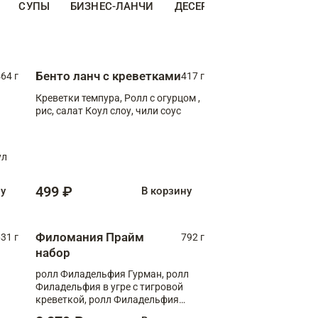
СУПЫ
БИЗНЕС-ЛАНЧИ
ДЕСЕРТЫ
ДОПОЛНИТЕ
Бенто ланч с креветками
64 г
417 г
Креветки темпура, Ролл с огурцом ,
рис, салат Коул слоу, чили соус
ул
499 ₽
ну
В корзину
Филомания Прайм
31 г
792 г
набор
ролл Филадельфия Гурман, ролл
Филадельфия в угре с тигровой
креветкой, ролл Филадельфия
Прайм с двойным лососем