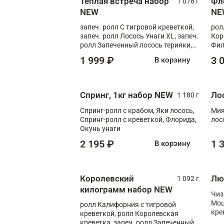
Теплая встреча набор
Фл
1 078 г
NEW
NE
запеч. ролл С тигровой креветкой,
рол
запеч. ролл Лосось Унаги XL, запеч.
Кор
ролл Запеченный лосось терияки,
Фил
запеч. ролл Румяный XL
Лос
1 999 ₽
3 
В корзину
Тиг
зап
Спринг, 1кг набор NEW
Ло
1 180 г
Спринг-ролл с крабом, Яки лосось,
Мия
Спринг-ролл с креветкой, Флорида,
лос
Окунь унаги
2 195 ₽
1 
В корзину
Королевский
Лю
1 092 г
килограмм набор NEW
Чиз
Моц
ролл Калифорния с тигровой
кре
креветкой, ролл Королевская
креветка, запеч. ролл Запеченный