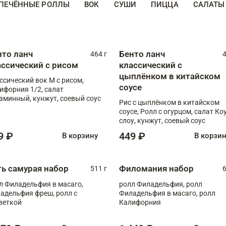
ПЕЧЁННЫЕ РОЛЛЫ
ВОК
СУШИ
ПИЦЦА
САЛАТЫ
нто ланч
Бенто ланч
464 г
4
ассический с рисом
классический с
цыплёнком в китайском
ссический вок М с рисом,
соусе
ифорния 1/2, салат
аминный, кунжут, соевый соус
Рис с цыплёнком в китайском
соусе, Ролл с огурцом, салат Ко
слоу, кунжут, соевый соус
9 ₽
449 ₽
В корзину
В корзи
ть самурая набор
Филомания набор
511 г
6
л Филадельфия в масаго,
ролл Филадельфия, ролл
адельфия фреш, ролл с
Филадельфия в масаго, ролл
веткой
Калифорния