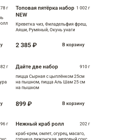
Топовая пятёрка набор
78 г
1 002 г
NEW
нь
ролл
Креветка чиз, Филадельфия фреш,
Аяши, Румяный, Окунь унаги
2 385 ₽
ну
В корзину
Дайте две набор
82 г
910 г
пицца Сырная с цыплёнком 25см
пура
на пышном, пицца Аль Шам 25 см
на пышном
899 ₽
ну
В корзину
Нежный краб ролл
96 г
202 г
краб-крем, омлет, огурец, масаго,
оус,
горчица дижонская, медовый соус