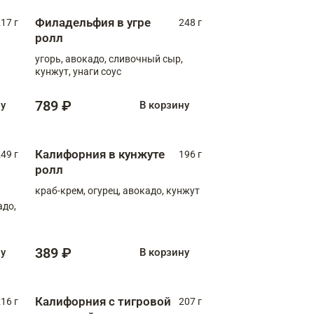
Филадельфия в угре
17 г
248 г
ролл
угорь, авокадо, сливочный сыр,
кунжут, унаги соус
789 ₽
ну
В корзину
Калифорния в кунжуте
49 г
196 г
ролл
краб-крем, огурец, авокадо, кунжут
адо,
389 ₽
ну
В корзину
Калифорния с тигровой
16 г
207 г