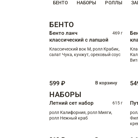
БЕНТО
НАБОРЫ
РОЛЛЫ
ЗА
БЕНТО
Бенто ланч
Бе
469 г
классический с лапшой
кл
Классический вок М, ролл Крабик,
Кла
салат Чука, кунжут, ореховый соус
Кал
Вит
599 ₽
54
В корзину
НАБОРЫ
Летний сет набор
Пу
615 г
ролл Калифорния, ролл Мияги,
рол
ролл Нежный краб
Фил
кре