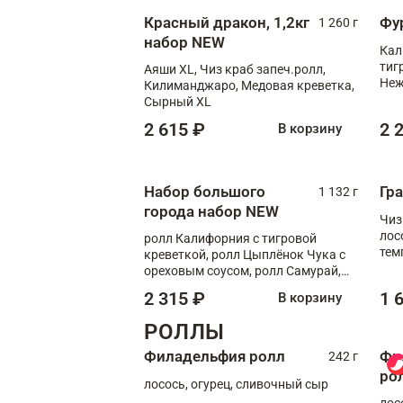
Красный дракон, 1,2кг
Фу
1 260 г
набор NEW
Кал
тиг
Аяши XL, Чиз краб запеч.ролл,
Неж
Килиманджаро, Медовая креветка,
Сырный XL
2 615 ₽
2 
В корзину
Набор большого
Гр
1 132 г
города набор NEW
Чиз
лос
ролл Калифорния с тигровой
тем
креветкой, ролл Цыплёнок Чука с
кре
ореховым соусом, ролл Самурай,
ролл Шиитаке пиканто, Спринг-
2 315 ₽
1 
В корзину
ролл с крабом
РОЛЛЫ
Филадельфия ролл
Фи
242 г
ро
лосось, огурец, сливочный сыр
лос