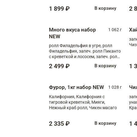
Флорида
1 899 ₽
2 
В корзину
Много вкуса набор
Ха
1 062 г
NEW
зап
Чиз
ролл Филадельфия в угре, ролл
Филадельфия, запеч. ролл Пиканто
с креветкой и лососем, запеч. ролл
С тигровой креветкой
2 499 ₽
1 
В корзину
Фурор, 1кг набор NEW
Чи
1 028 г
Калифорния, Калифорния с
зап
тигровой креветкой, Мияги,
уна
Нежный краб ролл, Чикен масаго
Кра
2 335 ₽
1 
В корзину