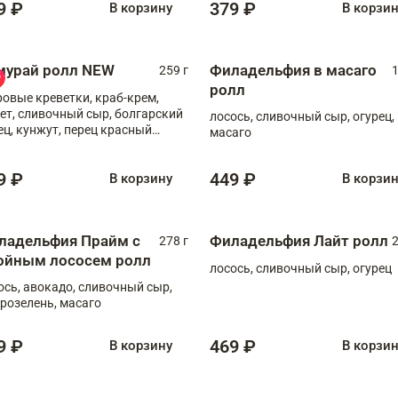
9 ₽
379 ₽
В корзину
В корзи
мурай ролл NEW
Филадельфия в масаго
259 г
1
ролл
ровые креветки, краб-крем,
ет, сливочный сыр, болгарский
лосось, сливочный сыр, огурец,
ец, кунжут, перец красный
масаго
отый, масаго, шеф-соус
9 ₽
449 ₽
В корзину
В корзи
ладельфия Прайм с
Филадельфия Лайт ролл
278 г
2
ойным лососем ролл
лосось, сливочный сыр, огурец
ось, авокадо, сливочный сыр,
розелень, масаго
9 ₽
469 ₽
В корзину
В корзи