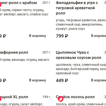
ринг-ролл с крабом
Филадельфия в угре с
201 г
2
тигровой креветкой
б-крем, спринг-тесто, огурец,
ролл
ат айсберг, масаго, спайси соус
угорь, тигровые креветки, авок
сливочный сыр, микрозелень,
кунжут, унаги соус
9 ₽
799 ₽
В корзину
В корзи
лифорния ролл
Цыпленок Чука с
207 г
2
ореховым соусом ролл
б-крем, авокадо, огурец, масаго
цыпленок, чука, сливочный сыр
авокадо, болгарский перец, кун
ореховый соус
9 ₽
449 ₽
В корзину
В корзи
ощной XL ролл
Спайси лосось ролл
194 г
2
кадо, огурец, салат айсберг,
лосось, краб-крем, сливочный с