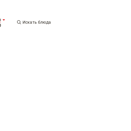
и
Искать блюда
0