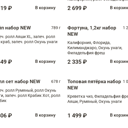
масаго, запеч. ролл Румяный XL
819 ₽
2 699 ₽
В корзину
В корзи
запеч. ролл Моцарелломания, 
Сырная креветка XL, запеч. рол
Сырный XL
йп набор NEW
Фортуна, 1,2кг набор
789 г
1 
NEW
еч. ролл Аяши XL, запеч. ролл
 краб, запеч. ролл Окунь унаги
Калифорния, Флорида,
Килиманджаро, Окунь унаги,
Филадельфия фреш
349 ₽
2 335 ₽
В корзину
В корзи
лл сет набор NEW
Топовая пятёрка набор
678 г
1 
NEW
еч. ролл Румяный, ролл Окунь
ги, запеч. ролл Крабик Хот, ролл
Креветка чиз, Филадельфия фр
бик
Аяши, Румяный, Окунь унаги
406 ₽
1 499 ₽
В корзину
В корзи