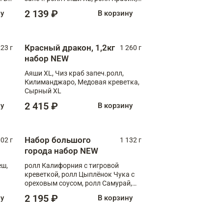
,
запеч. ролл Лосось терияки
2 139 ₽
ну
В корзину
ролл
л
Красный дракон, 1,2кг
223 г
1 260 г
набор NEW
Аяши XL, Чиз краб запеч.ролл,
Килиманджаро, Медовая креветка,
Сырный XL
2 415 ₽
ну
В корзину
Набор большого
002 г
1 132 г
города набор NEW
еш,
ролл Калифорния с тигровой
креветкой, ролл Цыплёнок Чука с
ореховым соусом, ролл Самурай,
ролл Шиитаке пиканто, Спринг-
2 195 ₽
ну
В корзину
ролл с крабом