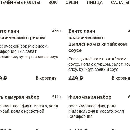
ПЕЧЁННЫЕ РОЛЛЫ
ВОК
СУШИ
ПИЦЦА
САЛАТЫ
нто ланч
Бенто ланч
464 г
4
ассический с рисом
классический с
цыплёнком в китайском
ссический вок М с рисом,
соусе
ифорния 1/2, салат
аминный, кунжут, соевый соус
Рис с цыплёнком в китайском
соусе, Ролл с огурцом, салат Ко
слоу, кунжут, соевый соус
9 ₽
449 ₽
В корзину
В корзи
ть самурая набор
Филомания набор
511 г
6
л Филадельфия в масаго, ролл
ролл Филадельфия, ролл
урай, ролл с креветкой
Филадельфия в масаго, ролл
Калифорния