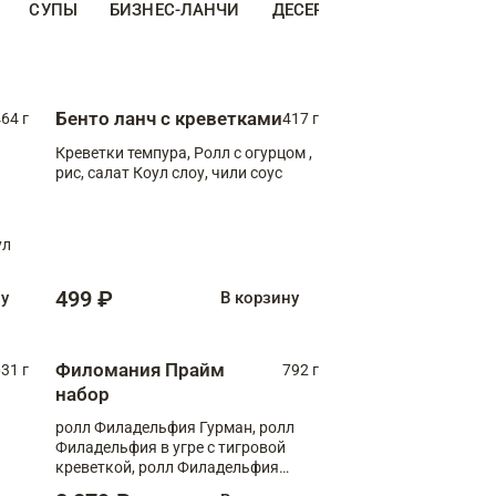
СУПЫ
БИЗНЕС-ЛАНЧИ
ДЕСЕРТЫ
ДОПОЛНИТЕ
Бенто ланч с креветками
64 г
417 г
Креветки темпура, Ролл с огурцом ,
рис, салат Коул слоу, чили соус
ул
499 ₽
ну
В корзину
Филомания Прайм
31 г
792 г
набор
ролл Филадельфия Гурман, ролл
Филадельфия в угре с тигровой
креветкой, ролл Филадельфия
Прайм с двойным лососем