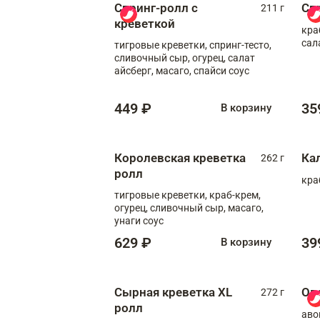
Спринг-ролл с
Сп
211 г
креветкой
кра
сал
тигровые креветки, спринг-тесто,
сливочный сыр, огурец, салат
айсберг, масаго, спайси соус
449 ₽
35
В корзину
Королевская креветка
Ка
262 г
ролл
кра
тигровые креветки, краб-крем,
огурец, сливочный сыр, масаго,
унаги соус
629 ₽
39
В корзину
Сырная креветка XL
Ов
272 г
ролл
аво