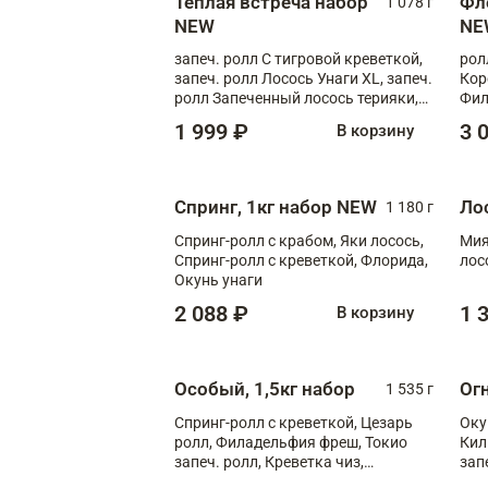
Теплая встреча набор
Фл
1 078 г
NEW
NE
запеч. ролл С тигровой креветкой,
рол
запеч. ролл Лосось Унаги XL, запеч.
Кор
ролл Запеченный лосось терияки,
Фил
запеч. ролл Румяный XL
Лос
1 999 ₽
3 
В корзину
Тиг
зап
Спринг, 1кг набор NEW
Ло
1 180 г
Спринг-ролл с крабом, Яки лосось,
Мия
Спринг-ролл с креветкой, Флорида,
лос
Окунь унаги
2 088 ₽
1 
В корзину
Особый, 1,5кг набор
Ог
1 535 г
Спринг-ролл с креветкой, Цезарь
Оку
ролл, Филадельфия фреш, Токио
Кил
запеч. ролл, Креветка чиз,
зап
Запечённый лосось терияки,
XL