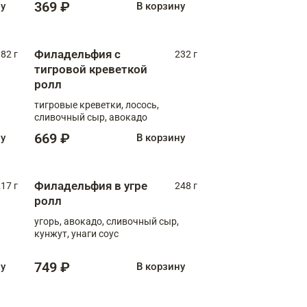
369 ₽
ну
В корзину
Филадельфия с
82 г
232 г
тигровой креветкой
ролл
тигровые креветки, лосось,
сливочный сыр, авокадо
669 ₽
ну
В корзину
Филадельфия в угре
17 г
248 г
ролл
угорь, авокадо, сливочный сыр,
кунжут, унаги соус
749 ₽
ну
В корзину