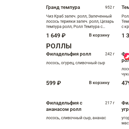
Гранд темпура
Те
952 г
Чиз Краб запеч. ролл, Запеченный
Рол
лосось терияки запеч. ролл, Цезарь
Тем
темпура ролл, Ролл Темпура с
с к
креветкой
1 649 ₽
1 
В корзину
РОЛЛЫ
Филадельфия ролл
Фи
242 г
ро
лосось, огурец, сливочный сыр
лос
чук
599 ₽
47
В корзину
Филадельфия с
Фи
217 г
ананасом ролл
уг
лосось, сливочный сыр, ананас
уго
мас