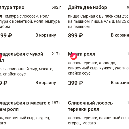
мпура трио
Дайте две набор
682 г
9
л Темпура с лососем, Ролл
пицца Сырная с цыплёнком 25
пура с креветкой, Ролл Темпура
на пышном, пицца Аль Шам 25 см
рабом
на пышном
399 ₽
899 ₽
В корзину
В корзи
ладельфия с чукой
Мияги ролл
217 г
1
лл
лосось терияки, авокадо,
сливочный сыр, кунжут, унаги с
ось, сливочный сыр, масаго,
спайси соус
а, спайси соус
9 ₽
399 ₽
В корзину
В корзи
ладельфия в масаго с
Сливочный лосось
187 г
1
рем ролл
терияки ролл
рь, сливочный сыр, огурец,
лосось терияки, сливочный сыр
аго
огурец, масаго