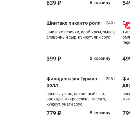
639 ₽
54
В корзину
Шиитаке пиканто ролл
Са
249 г
шиитаке терияки, краб-крем, омлет,
тиг
сливочный сыр, кунжут, яки соус
омл
пер
мол
399 ₽
49
В корзину
Филадельфия Гурман
Фи
266 г
ролл
дв
лосось, угорь, сливочный сыр,
лос
авокадо, микрозелень, масаго,
мик
кунжут, унаги соус
779 ₽
79
В корзину