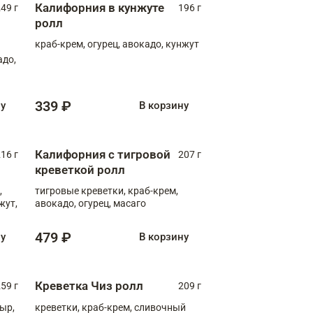
Калифорния в кунжуте
49 г
196 г
ролл
краб-крем, огурец, авокадо, кунжут
адо,
339 ₽
ну
В корзину
Калифорния с тигровой
16 г
207 г
креветкой ролл
,
тигровые креветки, краб-крем,
жут,
авокадо, огурец, масаго
479 ₽
ну
В корзину
Креветка Чиз ролл
59 г
209 г
ыр,
креветки, краб-крем, сливочный