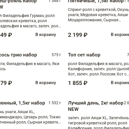
еш-рояль набор
Пятничный, 1,5кг набор
1 548 г
1 
W
Спринг-ролл с креветкой, Окунь
унаги, Медовая креветка, Аяши 
л Филадельфия Гурман, ролл
Моцарелломания, Сырная
олевская креветка, ролл
креветка XL
адельфия в масаго, запеч. ролл
ось Унаги XL, запеч. ролл
049 ₽
2 199 ₽
В корзину
В корзи
ровая креветка с моцареллой,
еч. ролл Эби краб с лососем
сось трио набор
Топ сет набор
575 г
7
ги, Филадельфия в масаго, Яки
ролл Филадельфия в масаго, ро
ось
Калифорния, запеч. ролл Цыпл
Хот, запеч. ролл Лососик Хот с
терияки , запеч. ролл Крабик Хо
379 ₽
1 855 ₽
В корзину
В корзи
ненный, 1,5кг набор
Лучший день, 2кг набор
1 532 г
2 
NEW
нь унаги, Аяши XL,
иманджаро, Цезарь ролл, Токио
запеч. ролл Аяши XL, Запечённы
еченный ролл, Сырная креветка
тигровой креветкой ролл, ролл
Калифорния, ролл Филадельфия