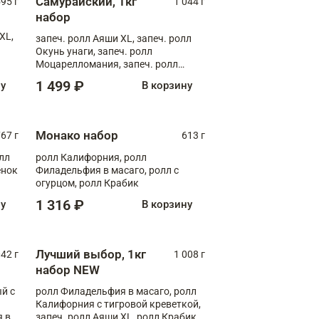
Самурайский, 1кг
595 г
1 044 г
набор
XL,
запеч. ролл Аяши XL, запеч. ролл
Окунь унаги, запеч. ролл
Моцарелломания, запеч. ролл
Килиманджаро
1 499 ₽
ну
В корзину
Монако набор
67 г
613 г
лл
ролл Калифорния, ролл
ёнок
Филадельфия в масаго, ролл с
огурцом, ролл Крабик
т
1 316 ₽
ну
В корзину
Лучший выбор, 1кг
042 г
1 008 г
набор NEW
й с
ролл Филадельфия в масаго, ролл
Калифорния с тигровой креветкой,
 в
запеч. ролл Аяши XL, ролл Крабик,