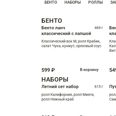
БЕНТО
НАБОРЫ
РОЛЛЫ
ЗА
БЕНТО
Бенто ланч
Бе
469 г
классический с лапшой
кл
Классический вок М, ролл Крабик,
Кла
салат Чука, кунжут, ореховый соус
Кал
Вит
599 ₽
54
В корзину
НАБОРЫ
Летний сет набор
Пу
615 г
ролл Калифорния, ролл Мияги,
рол
ролл Нежный краб
Сам