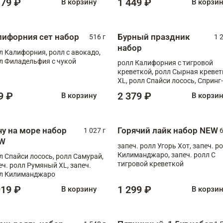
179 ₽
1 449 ₽
В корзину
В корзи
лифорния сет набор
Бурный праздник
516 г
1 
набор
л Калифорния, ролл с авокадо,
л Филадельфия с чукой
ролл Калифорния с тигровой
креветкой, ролл Сырная кревет
XL, ролл Спайси лосось, Спринг-
ролл с угрем и лососем, запеч. 
9 ₽
2 379 ₽
В корзину
В корзи
Медовая креветка
чу на море набор
Горячий лайк набор NEW
1 027 г
6
W
запеч. ролл Угорь Хот, запеч. р
Килиманджаро, запеч. ролл С
л Спайси лосось, ролл Самурай,
тигровой креветкой
еч. ролл Румяный XL, запеч.
л Килиманджаро
919 ₽
1 299 ₽
В корзину
В корзи