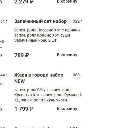
2 279 ₽
ну
В корзину
Запеченный сет набор
254 г
322 г
запеч. ролл Лососик Хот с терияки,
запеч. ролл Крабик Хот, суши
Запеченный краб 2 шт.
ка
ролл
789 ₽
ну
В корзину
Жара в городе набор
44 г
980 г
NEW
олл
запеч. ролл Сёгун, запеч. ролл
Креветка Хот, запеч. ролл Румяный
XL, запеч. ролл Окунь унаги
1 799 ₽
ну
В корзину