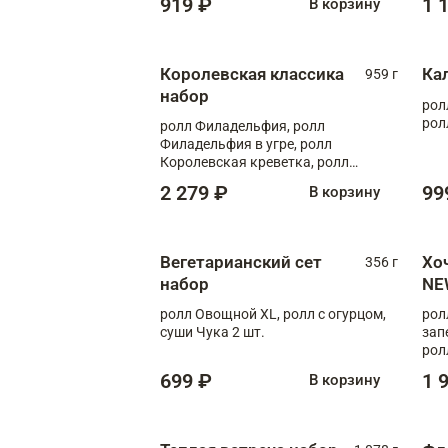
919 ₽
1 
В корзину
Королевская классика
Ка
959 г
набор
рол
рол
ролл Филадельфия, ролл
Филадельфия в угре, ролл
Королевская креветка, ролл
Калифорния
2 279 ₽
99
В корзину
Вегетарианский сет
Хо
356 г
набор
NE
ролл Овощной XL, ролл с огурцом,
рол
суши Чука 2 шт.
зап
рол
699 ₽
1 
В корзину