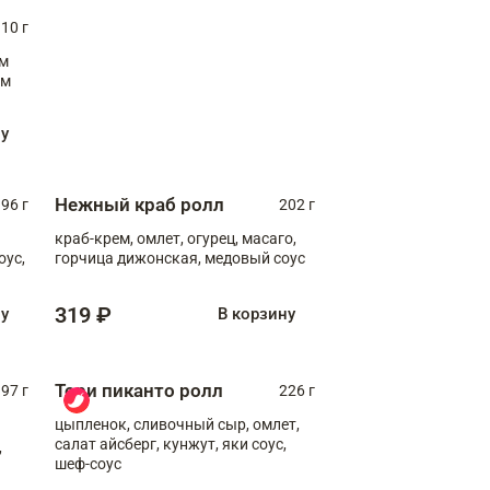
10 г
см
ну
Нежный краб ролл
96 г
202 г
краб-крем, омлет, огурец, масаго,
оус,
горчица дижонская, медовый соус
319 ₽
ну
В корзину
Тори пиканто ролл
97 г
226 г
цыпленок, сливочный сыр, омлет,
салат айсберг, кунжут, яки соус,
,
шеф-соус