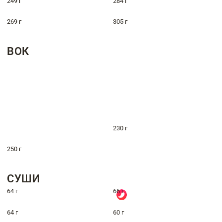
249 г
284 г
269 г
305 г
ВОК
230 г
250 г
СУШИ
64 г
66 г
64 г
60 г