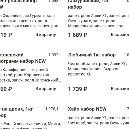
еш-рояль набор
Самурайский, 1кг
1 548 г
1 
W
набор
л Филадельфия Гурман, ролл
запеч. ролл Аяши XL, запеч. ро
олевская креветка, ролл
Окунь унаги, запеч. ролл
адельфия в масаго, запеч. ролл
Моцарелломания, запеч. ролл
ось Унаги XL, запеч. ролл
Килиманджаро
219 ₽
1 689 ₽
В корзину
В корзи
ровая креветка с моцареллой,
еч. ролл Эби краб с лососем
ролевский
Любимый 1кг набор
1 092 г
1 
лограмм набор NEW
Чиз краб запеч. ролл, Аяши XL,
Моцарелломания, Сырная
л Калифорния с тигровой
креветка XL
веткой, ролл Королевская
ветка, запеч. ролл Запеченный
ось терияки, запеч. ролл Аяши
069 ₽
1 739 ₽
В корзину
В корзи
 запеч. ролл Крабик Хот
 на двоих, 1кг
Хайп набор NEW
1 078,1 г
7
бор
запеч. ролл Аяши XL, запеч. ро
Чиз краб, запеч. ролл Окунь ун
ечённый лосось терияки, Мияги,
адельфия фреш, Аяши XL,