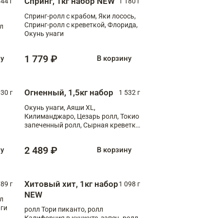
Спринг, 1кг набор NEW
044 г
1 180 г
Спринг-ролл с крабом, Яки лосось,
Спринг-ролл с креветкой, Флорида,
лл
Окунь унаги
1 779 ₽
ну
В корзину
Огненный, 1,5кг набор
030 г
1 532 г
Окунь унаги, Аяши XL,
Килиманджаро, Цезарь ролл, Токио
запеченный ролл, Сырная креветка
XL
2 489 ₽
ну
В корзину
Хитовый хит, 1кг набор
89 г
1 098 г
NEW
лл
аги
ролл Тори пиканто, ролл
Калифорния в кунжуте, запеч. ролл