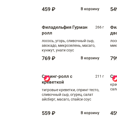
459 ₽
54
В корзину
Филадельфия Гурман
Фи
266 г
ролл
дв
лосось, угорь, сливочный сыр,
лос
авокадо, микрозелень, масаго,
мик
кунжут, унаги соус
769 ₽
79
В корзину
Спринг-ролл с
Сп
211 г
креветкой
кра
сал
тигровые креветки, спринг-тесто,
сливочный сыр, огурец, салат
айсберг, масаго, спайси соус
559 ₽
45
В корзину