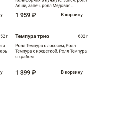
Аяши, запеч. ролл Медовая
креветка, ролл Филадельфия с
1 959 ₽
ну
В корзину
чукой
Темпура трио
52 г
682 г
ный
Ролл Темпура с лососем, Ролл
зарь
Темпура с креветкой, Ролл Темпура
с крабом
1 399 ₽
ну
В корзину