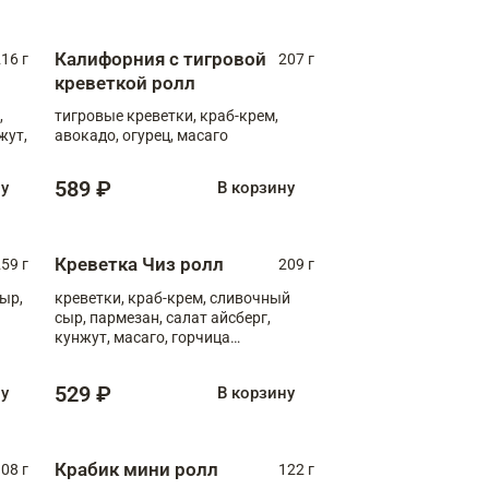
Калифорния с тигровой
16 г
207 г
креветкой ролл
,
тигровые креветки, краб-крем,
жут,
авокадо, огурец, масаго
589 ₽
ну
В корзину
Креветка Чиз ролл
59 г
209 г
ыр,
креветки, краб-крем, сливочный
сыр, пармезан, салат айсберг,
кунжут, масаго, горчица
дижонская, медовый соус
529 ₽
ну
В корзину
Крабик мини ролл
08 г
122 г