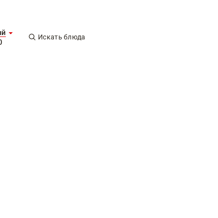
ый
Искать блюда
0