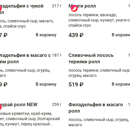
ладельфия с чукой
Мияги ролл
217 г
1
лл
лосось терияки, авокадо,
сливочный сыр, кунжут, унаги с
ось, сливочный сыр, масаго,
спайси соус
а, спайси соус
7 ₽
439 ₽
В корзину
В корзи
ладельфия в масаго с
Сливочный лосось
187 г
1
рем ролл
терияки ролл
рь, сливочный сыр, огурец,
лосось терияки, сливочный сыр
аго
огурец, масаго
9 ₽
519 ₽
В корзину
В корзи
мурай ролл NEW
Филадельфия в масаго
259 г
1
ролл
ровые креветки, краб-крем,
ет, сливочный сыр, болгарский
лосось, сливочный сыр, огурец,
ец, кунжут, перец красный
масаго
отый, масаго, шеф-соус