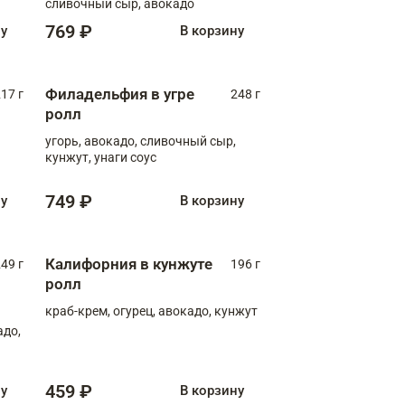
сливочный сыр, авокадо
769 ₽
ну
В корзину
Филадельфия в угре
17 г
248 г
ролл
угорь, авокадо, сливочный сыр,
кунжут, унаги соус
749 ₽
ну
В корзину
Калифорния в кунжуте
49 г
196 г
ролл
краб-крем, огурец, авокадо, кунжут
адо,
459 ₽
ну
В корзину