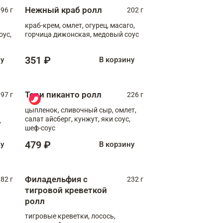
Нежный краб ролл
96 г
202 г
краб-крем, омлет, огурец, масаго,
оус,
горчица дижонская, медовый соус
351 ₽
ну
В корзину
Тори пиканто ролл
97 г
226 г
цыпленок, сливочный сыр, омлет,
салат айсберг, кунжут, яки соус,
,
шеф-соус
479 ₽
ну
В корзину
Филадельфия с
82 г
232 г
тигровой креветкой
ролл
тигровые креветки, лосось,