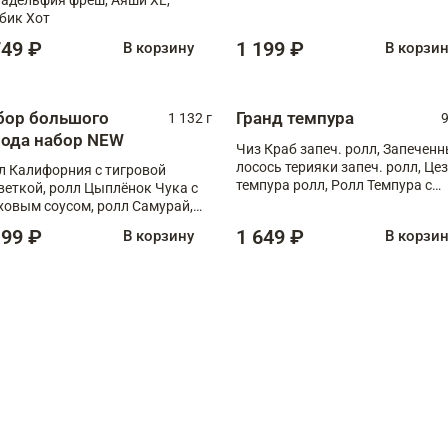
бик Хот
749 ₽
1 199 ₽
В корзину
В корзи
бор большого
Гранд темпура
1 132 г
9
рода набор NEW
Чиз Краб запеч. ролл, Запечен
лосось терияки запеч. ролл, Це
л Калифорния с тигровой
темпура ролл, Ролл Темпура с
веткой, ролл Цыплёнок Чука с
креветкой
ховым соусом, ролл Самурай,
л Шиитаке пиканто, Спринг-
199 ₽
1 649 ₽
В корзину
В корзи
л с крабом