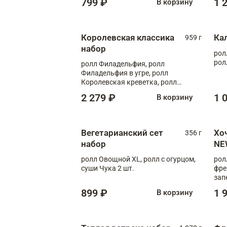
799 ₽
1 
В корзину
Королевская классика
Ка
959 г
набор
рол
рол
ролл Филадельфия, ролл
Филадельфия в угре, ролл
Королевская креветка, ролл
Калифорния
2 279 ₽
1 
В корзину
Вегетарианский сет
Хо
356 г
набор
NE
ролл Овощной XL, ролл с огурцом,
рол
суши Чука 2 шт.
фре
зап
899 ₽
1 
В корзину