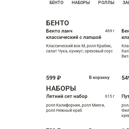
БЕНТО
НАБОРЫ
РОЛЛЫ
ЗА
БЕНТО
Бенто ланч
Бе
469 г
классический с лапшой
кл
Классический вок М, ролл Крабик,
Кла
салат Чука, кунжут, ореховый соус
Кал
Вит
599 ₽
54
В корзину
НАБОРЫ
Летний сет набор
Пу
615 г
ролл Калифорния, ролл Мияги,
рол
ролл Нежный краб
Фил
кре