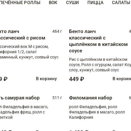
ПЕЧЁННЫЕ РОЛЛЫ
ВОК
СУШИ
ПИЦЦА
САЛАТЫ
нто ланч
Бенто ланч
464 г
4
ассический с рисом
классический с
цыплёнком в китайском
ссический вок М с рисом,
соусе
ифорния 1/2, салат
аминный, кунжут, соевый соус
Рис с цыплёнком в китайском
соусе, Ролл с огурцом, салат Ко
слоу, кунжут, соевый соус
9 ₽
449 ₽
В корзину
В корзи
ть самурая набор
Филомания набор
511 г
6
л Филадельфия в масаго,
ролл Филадельфия, ролл
адельфия фреш, ролл с
Филадельфия в масаго, ролл
веткой
Калифорния