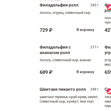
Филадельфия ролл
Фи
242 г
ро
лосось, огурец, сливочный сыр
лос
чук
729 ₽
42
В корзину
Филадельфия с
Фи
217 г
ананасом ролл
уг
лосось, сливочный сыр, ананас
уго
мас
689 ₽
65
В корзину
Шиитаке пиканто ролл
Са
249 г
шиитаке терияки, краб-крем, омлет,
тиг
сливочный сыр, кунжут, яки соус
омл
пер
мол