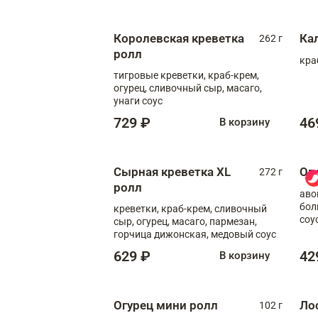
Королевская креветка
Ка
262 г
ролл
кра
тигровые креветки, краб-крем,
огурец, сливочный сыр, масаго,
унаги соус
729 ₽
46
В корзину
Сырная креветка XL
Ов
272 г
ролл
аво
бол
креветки, краб-крем, сливочный
соу
сыр, огурец, масаго, пармезан,
горчица дижонская, медовый соус
629 ₽
42
В корзину
Огурец мини ролл
Ло
102 г