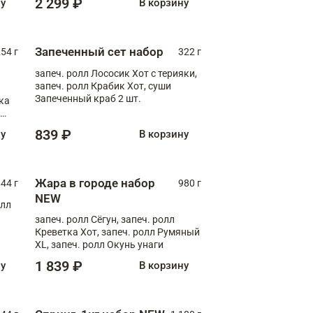
2 299 ₽
ну
В корзину
Запеченный сет набор
254 г
322 г
запеч. ролл Лососик Хот с терияки,
запеч. ролл Крабик Хот, суши
Запеченный краб 2 шт.
ка
ролл
839 ₽
ну
В корзину
Жара в городе набор
44 г
980 г
NEW
олл
запеч. ролл Сёгун, запеч. ролл
Креветка Хот, запеч. ролл Румяный
XL, запеч. ролл Окунь унаги
1 839 ₽
ну
В корзину