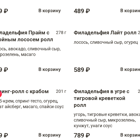
9 ₽
489 ₽
В корзину
В корзи
ладельфия Прайм с
Филадельфия Лайт ролл
278 г
2
ойным лососем ролл
лосось, сливочный сыр, огурец
ось, авокадо, сливочный сыр,
розелень, масаго
9 ₽
589 ₽
В корзину
В корзи
ринг-ролл с крабом
Филадельфия в угре с
201 г
2
тигровой креветкой
б-крем, спринг-тесто, огурец,
ролл
ат айсберг, масаго, спайси соус
угорь, тигровые креветки, авок
сливочный сыр, микрозелень,
кунжут, унаги соус
9 ₽
789 ₽
В корзину
В корзи