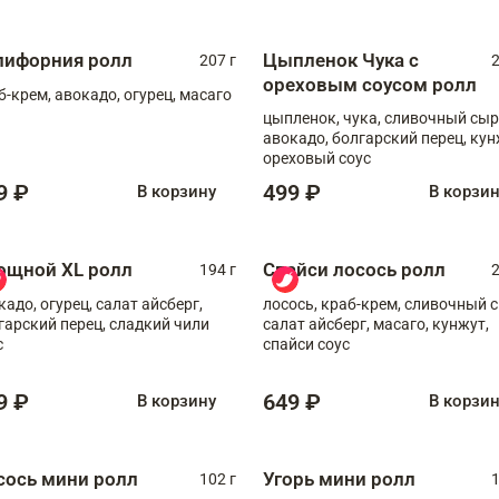
лифорния ролл
Цыпленок Чука с
207 г
2
ореховым соусом ролл
б-крем, авокадо, огурец, масаго
цыпленок, чука, сливочный сыр
авокадо, болгарский перец, кун
ореховый соус
9 ₽
499 ₽
В корзину
В корзи
ощной XL ролл
Спайси лосось ролл
194 г
2
кадо, огурец, салат айсберг,
лосось, краб-крем, сливочный с
гарский перец, сладкий чили
салат айсберг, масаго, кунжут,
с
спайси соус
9 ₽
649 ₽
В корзину
В корзи
сось мини ролл
Угорь мини ролл
102 г
1