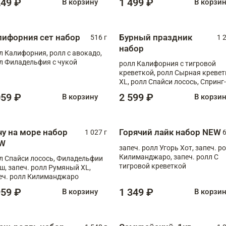
249 ₽
1 499 ₽
В корзину
В корзи
лифорния сет набор
Бурный праздник
516 г
1 
набор
л Калифорния, ролл с авокадо,
л Филадельфия с чукой
ролл Калифорния с тигровой
креветкой, ролл Сырная кревет
XL, ролл Спайси лосось, Спринг-
ролл с угрем и лососем, запеч. 
059 ₽
2 599 ₽
В корзину
В корзи
Медовая креветка
чу на море набор
Горячий лайк набор NEW
1 027 г
6
W
запеч. ролл Угорь Хот, запеч. р
Килиманджаро, запеч. ролл С
л Спайси лосось, Филадельфии
тигровой креветкой
ш, запеч. ролл Румяный XL,
еч. ролл Килиманджаро
959 ₽
1 349 ₽
В корзину
В корзи