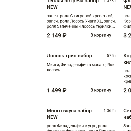
Теплая встреча набор
Фл
1 078 г
NEW
NE
запеч. ролл С тигровой креветкой,
рол
запеч. ролл Лосось Унаги XL, запеч.
Кор
ролл Запеченный лосось терияки,
Фил
запеч. ролл Румяный XL
Лос
2 149 ₽
3 
В корзину
Тиг
зап
Лосось трио набор
Ко
575 г
ки
Мияги, Филадельфия в масаго, Яки
лосось
рол
кре
кре
лос
1 499 ₽
2 
В корзину
XL,
Много вкуса набор
Сет
1 062 г
NEW
на
ролл Филадельфия в угре, ролл
Зап
Филадельфия, запеч. ролл Пиканто
Фил