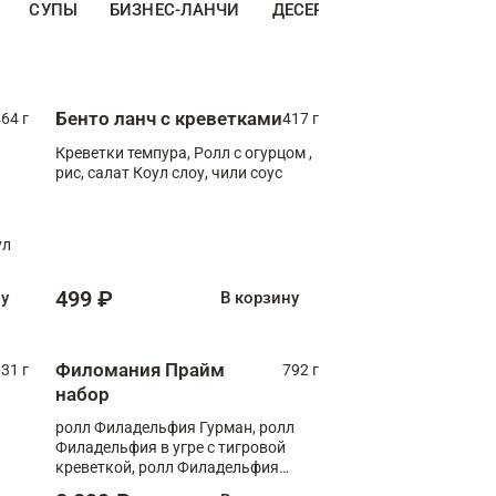
СУПЫ
БИЗНЕС-ЛАНЧИ
ДЕСЕРТЫ
ДОПОЛНИТЕ
Бенто ланч с креветками
64 г
417 г
Креветки темпура, Ролл с огурцом ,
рис, салат Коул слоу, чили соус
ул
499 ₽
ну
В корзину
Филомания Прайм
31 г
792 г
набор
ролл Филадельфия Гурман, ролл
Филадельфия в угре с тигровой
креветкой, ролл Филадельфия
Прайм с двойным лососем