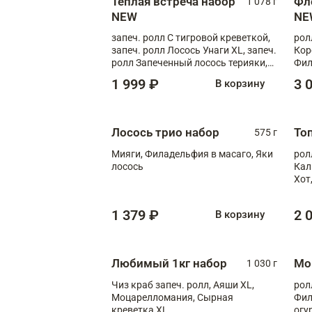
Теплая встреча набор
Фл
1 078 г
NEW
NE
запеч. ролл С тигровой креветкой,
рол
запеч. ролл Лосось Унаги XL, запеч.
Кор
ролл Запеченный лосось терияки,
Фил
запеч. ролл Румяный XL
Лос
1 999 ₽
3 
В корзину
Тиг
зап
Лосось трио набор
То
575 г
Мияги, Филадельфия в масаго, Яки
рол
лосось
Кал
Хот
тер
1 379 ₽
2 
В корзину
Любимый 1кг набор
Мо
1 030 г
Чиз краб запеч. ролл, Аяши XL,
рол
Моцарелломания, Сырная
Фил
креветка XL
огу