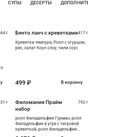
СУПЫ
ДЕСЕРТЫ
ДОПОЛНИТЕЛЬНО
НАПИТКИ
Бенто ланч с креветками
64 г
417 г
Креветки темпура, Ролл с огурцом ,
рис, салат Коул слоу, чили соус
ул
499 ₽
ну
В корзину
Филомания Прайм
31 г
792 г
набор
ролл Филадельфия Гурман, ролл
Филадельфия в угре с тигровой
креветкой, ролл Филадельфия
Прайм с двойным лососем