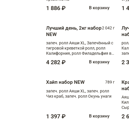
1 886 ₽
1 
В корзину
Лучший день, 2кг набор
Лу
2 042 г
NEW
на
запеч. ролл Аяши XL, Запечённый с
рол
тигровой креветкой ролл, ролл
Кал
Калифорния, ролл Филадельфия в
зап
масаго, запеч. ролл Румяный XL,
зап
4 282 ₽
2 
В корзину
запеч. ролл Моцарелломания, ролл
Сырная креветка XL, запеч. ролл
Сырный XL
Хайп набор NEW
Кр
789 г
на
запеч. ролл Аяши XL, запеч. ролл
Чиз краб, запеч. ролл Окунь унаги
Аяш
Кил
Сыр
1 397 ₽
2 
В корзину