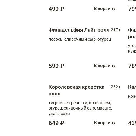
499 ₽
79
В корзину
Филадельфия Лайт ролл
Фи
217 г
ро
лосось, сливочный сыр, огурец
уго
кун
599 ₽
78
В корзину
Королевская креветка
Ка
262 г
ролл
кра
тигровые креветки, краб-крем,
огурец, сливочный сыр, масаго,
унаги соус
649 ₽
43
В корзину