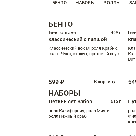
БЕНТО
НАБОРЫ
РОЛЛЫ
ЗА
БЕНТО
Бенто ланч
Бе
469 г
классический с лапшой
кл
Классический вок М, ролл Крабик,
Кла
салат Чука, кунжут, ореховый соус
Кал
Вит
599 ₽
54
В корзину
НАБОРЫ
Летний сет набор
Пу
615 г
ролл Калифорния, ролл Мияги,
рол
ролл Нежный краб
Фил
кре