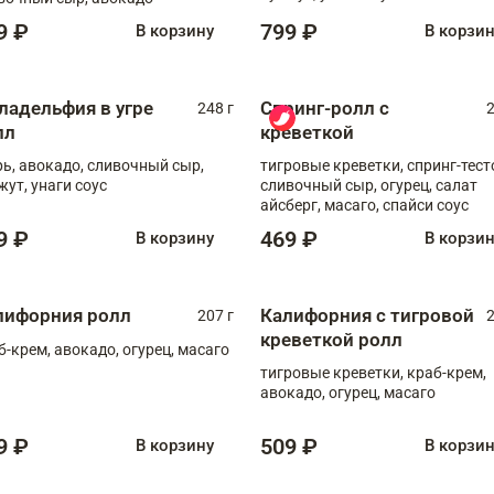
9 ₽
799 ₽
В корзину
В корзи
ладельфия в угре
Спринг-ролл с
248 г
2
лл
креветкой
рь, авокадо, сливочный сыр,
тигровые креветки, спринг-тест
жут, унаги соус
сливочный сыр, огурец, салат
айсберг, масаго, спайси соус
9 ₽
469 ₽
В корзину
В корзи
лифорния ролл
Калифорния с тигровой
207 г
2
креветкой ролл
б-крем, авокадо, огурец, масаго
тигровые креветки, краб-крем,
авокадо, огурец, масаго
9 ₽
509 ₽
В корзину
В корзи