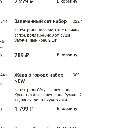
2 279 ₽
ну
В корзину
Запеченный сет набор
254 г
322 г
запеч. ролл Лососик Хот с терияки,
запеч. ролл Крабик Хот, суши
Запеченный краб 2 шт.
ка
ролл
789 ₽
ну
В корзину
Жара в городе набор
44 г
980 г
NEW
олл
запеч. ролл Сёгун, запеч. ролл
Креветка Хот, запеч. ролл Румяный
XL, запеч. ролл Окунь унаги
1 799 ₽
ну
В корзину