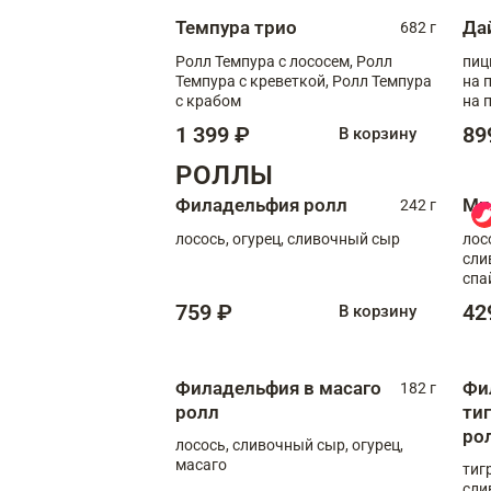
Темпура трио
Да
682 г
Ролл Темпура с лососем, Ролл
пиц
Темпура с креветкой, Ролл Темпура
на пышном
с крабом
на 
1 399 ₽
89
В корзину
РОЛЛЫ
Филадельфия ролл
Ми
242 г
лосось, огурец, сливочный сыр
лос
сли
спа
759 ₽
42
В корзину
Филадельфия в масаго
Фи
182 г
ролл
ти
ро
лосось, сливочный сыр, огурец,
масаго
тиг
сли