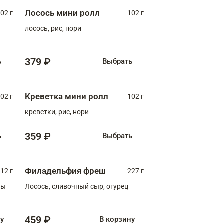
Лосось мини ролл
02 г
102 г
лосось, рис, нори
379 ₽
ь
Выбрать
Креветка мини ролл
02 г
102 г
креветки, рис, нори
359 ₽
ь
Выбрать
Филадельфия фреш
12 г
227 г
ты
Лосось, сливочный сыр, огурец
459 ₽
ну
В корзину