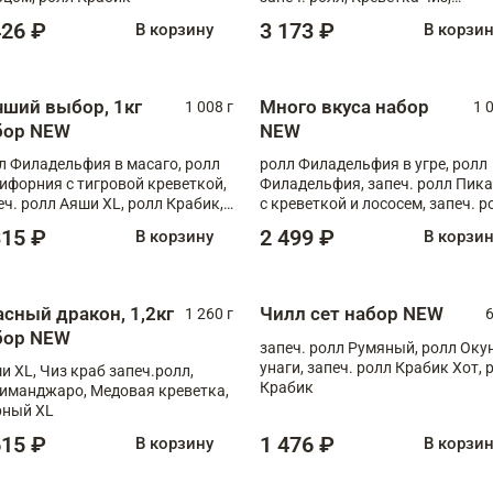
Запечённый лосось терияки,
426 ₽
3 173 ₽
В корзину
В корзи
Флорида
чший выбор, 1кг
Много вкуса набор
1 008 г
1 
бор NEW
NEW
л Филадельфия в масаго, ролл
ролл Филадельфия в угре, ролл
ифорния с тигровой креветкой,
Филадельфия, запеч. ролл Пик
еч. ролл Аяши XL, ролл Крабик,
с креветкой и лососем, запеч. р
еч. ролл Лосось терияки
С тигровой креветкой
315 ₽
2 499 ₽
В корзину
В корзи
асный дракон, 1,2кг
Чилл сет набор NEW
1 260 г
6
бор NEW
запеч. ролл Румяный, ролл Оку
унаги, запеч. ролл Крабик Хот, 
и XL, Чиз краб запеч.ролл,
Крабик
иманджаро, Медовая креветка,
ный XL
615 ₽
1 476 ₽
В корзину
В корзи