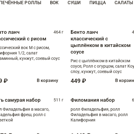
ПЕЧЁННЫЕ РОЛЛЫ
ВОК
СУШИ
ПИЦЦА
САЛАТЫ
нто ланч
Бенто ланч
464 г
4
ассический с рисом
классический с
цыплёнком в китайском
ссический вок М с рисом,
соусе
ифорния 1/2, салат
аминный, кунжут, соевый соус
Рис с цыплёнком в китайском
соусе, Ролл с огурцом, салат Ко
слоу, кунжут, соевый соус
9 ₽
449 ₽
В корзину
В корзи
ть самурая набор
Филомания набор
511 г
6
л Филадельфия в масаго,
ролл Филадельфия, ролл
адельфия фреш, ролл с
Филадельфия в масаго, ролл
веткой
Калифорния