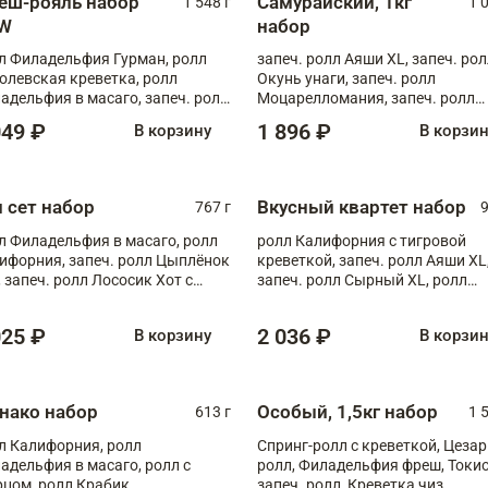
еш-рояль набор
Самурайский, 1кг
1 548 г
1 
W
набор
л Филадельфия Гурман, ролл
запеч. ролл Аяши XL, запеч. ро
олевская креветка, ролл
Окунь унаги, запеч. ролл
адельфия в масаго, запеч. ролл
Моцарелломания, запеч. ролл
ось Унаги XL, запеч. ролл
Килиманджаро
049 ₽
1 896 ₽
В корзину
В корзи
ровая креветка с моцареллой,
еч. ролл Эби краб с лососем
п сет набор
Вкусный квартет набор
767 г
9
л Филадельфия в масаго, ролл
ролл Калифорния с тигровой
ифорния, запеч. ролл Цыплёнок
креветкой, запеч. ролл Аяши XL
, запеч. ролл Лососик Хот с
запеч. ролл Сырный XL, ролл
ияки , запеч. ролл Крабик Хот
Калифорния
025 ₽
2 036 ₽
В корзину
В корзи
нако набор
Особый, 1,5кг набор
613 г
1 
л Калифорния, ролл
Спринг-ролл с креветкой, Цезар
адельфия в масаго, ролл с
ролл, Филадельфия фреш, Токи
рцом, ролл Крабик
запеч. ролл, Креветка чиз,