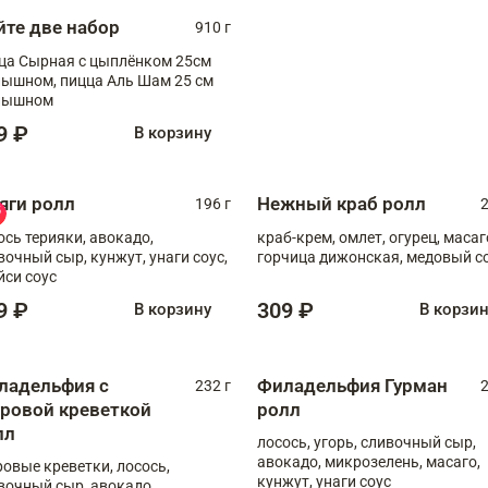
йте две набор
910 г
ца Сырная с цыплёнком 25см
, пицца Аль Шам 25 см
пышном
9 ₽
В корзину
яги ролл
Нежный краб ролл
196 г
2
ось терияки, авокадо,
краб-крем, омлет, огурец, масаг
вочный сыр, кунжут, унаги соус,
горчица дижонская, медовый с
йси соус
9 ₽
309 ₽
В корзину
В корзи
ладельфия с
Филадельфия Гурман
232 г
2
гровой креветкой
ролл
лл
лосось, угорь, сливочный сыр,
авокадо, микрозелень, масаго,
ровые креветки, лосось,
кунжут, унаги соус
вочный сыр, авокадо