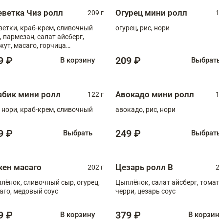
еветка Чиз ролл
Огурец мини ролл
209 г
1
ветки, краб-крем, сливочный
огурец, рис, нори
, пармезан, салат айсберг,
жут, масаго, горчица
онская, медовый соус
9 ₽
209 ₽
В корзину
Выбрат
абик мини ролл
Авокадо мини ролл
122 г
1
, нори, краб-крем, сливочный
авокадо, рис, нори
9 ₽
249 ₽
Выбрать
Выбрат
кен масаго
Цезарь ролл В
202 г
2
лёнок, сливочный сыр, огурец,
Цыплёнок, салат айсберг, тома
аго, медовый соус
черри, цезарь соус
9 ₽
379 ₽
В корзину
В корзи