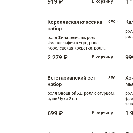
919 ₽
1 
В корзину
Королевская классика
Ка
959 г
набор
рол
рол
ролл Филадельфия, ролл
Филадельфия в угре, ролл
Королевская креветка, ролл
Калифорния
2 279 ₽
99
В корзину
Вегетарианский сет
Хо
356 г
набор
NE
ролл Овощной XL, ролл с огурцом,
рол
суши Чука 2 шт.
фре
зап
699 ₽
1 
В корзину