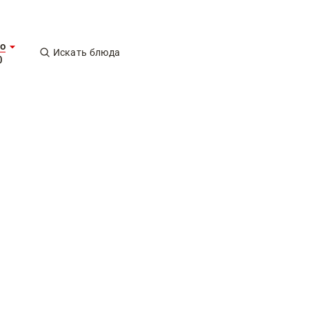
о
Искать блюда
0