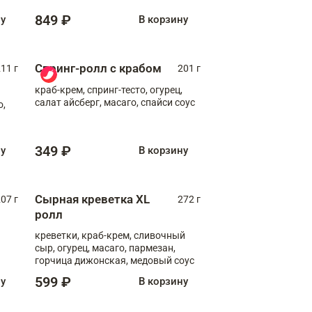
849 ₽
ну
В корзину
Спринг-ролл с крабом
11 г
201 г
краб-крем, спринг-тесто, огурец,
салат айсберг, масаго, спайси соус
о,
349 ₽
ну
В корзину
Сырная креветка XL
07 г
272 г
ролл
креветки, краб-крем, сливочный
сыр, огурец, масаго, пармезан,
горчица дижонская, медовый соус
599 ₽
ну
В корзину