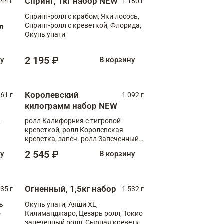
Спринг, 1кг набор NEW
044 г
1 180 г
Спринг-ролл с крабом, Яки лосось,
Спринг-ролл с креветкой, Флорида,
лл
Окунь унаги
2 195 ₽
ну
В корзину
Королевский
61 г
1 092 г
килограмм набор NEW
,
ролл Калифорния с тигровой
креветкой, ролл Королевская
креветка, запеч. ролл Запеченный
лосось терияки, запеч. ролл Аяши
2 545 ₽
ну
В корзину
XL, запеч. ролл Крабик Хот
Огненный, 1,5кг набор
535 г
1 532 г
ь
Окунь унаги, Аяши XL,
о
Килиманджаро, Цезарь ролл, Токио
запеченный ролл, Сырная креветка