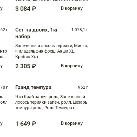
XL
3 084 ₽
ну
В корзину
Сет на двоих, 1кг
062 г
1 078,1 г
набор
Запечённый лосось терияки, Мияги,
анто
Филадельфия фреш, Аяши XL,
олл
Крабик Хот
2 305 ₽
ну
В корзину
Гранд темпура
78 г
952 г
нь
Чиз Краб запеч. ролл, Запеченный
ролл
лосось терияки запеч. ролл, Цезарь
темпура ролл, Ролл Темпура с
креветкой
1 649 ₽
ну
В корзину