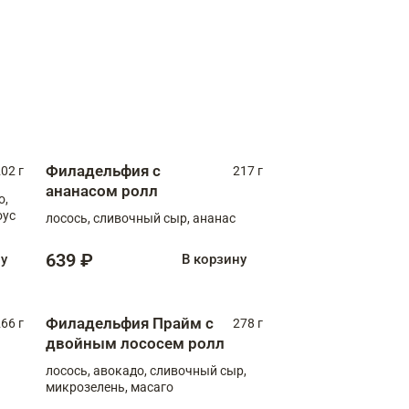
Филадельфия с
02 г
217 г
ананасом ролл
о,
оус
лосось, сливочный сыр, ананас
639 ₽
ну
В корзину
Филадельфия Прайм с
66 г
278 г
двойным лососем ролл
лосось, авокадо, сливочный сыр,
микрозелень, масаго