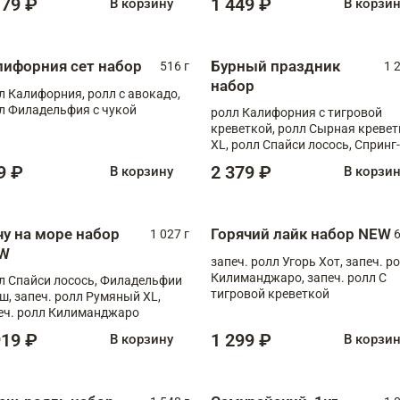
179 ₽
1 449 ₽
В корзину
В корзи
лифорния сет набор
Бурный праздник
516 г
1 
набор
л Калифорния, ролл с авокадо,
л Филадельфия с чукой
ролл Калифорния с тигровой
креветкой, ролл Сырная кревет
XL, ролл Спайси лосось, Спринг-
ролл с угрем и лососем, запеч. 
9 ₽
2 379 ₽
В корзину
В корзи
Медовая креветка
чу на море набор
Горячий лайк набор NEW
1 027 г
6
W
запеч. ролл Угорь Хот, запеч. р
Килиманджаро, запеч. ролл С
л Спайси лосось, Филадельфии
тигровой креветкой
ш, запеч. ролл Румяный XL,
еч. ролл Килиманджаро
919 ₽
1 299 ₽
В корзину
В корзи