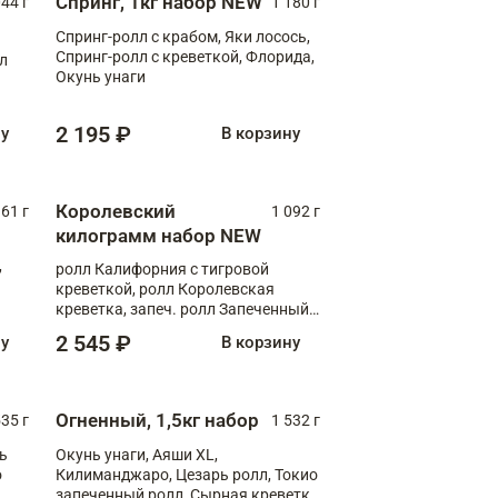
Спринг, 1кг набор NEW
044 г
1 180 г
Спринг-ролл с крабом, Яки лосось,
Спринг-ролл с креветкой, Флорида,
лл
Окунь унаги
2 195 ₽
ну
В корзину
Королевский
61 г
1 092 г
килограмм набор NEW
,
ролл Калифорния с тигровой
креветкой, ролл Королевская
креветка, запеч. ролл Запеченный
лосось терияки, запеч. ролл Аяши
2 545 ₽
ну
В корзину
XL, запеч. ролл Крабик Хот
Огненный, 1,5кг набор
535 г
1 532 г
ь
Окунь унаги, Аяши XL,
о
Килиманджаро, Цезарь ролл, Токио
запеченный ролл, Сырная креветка