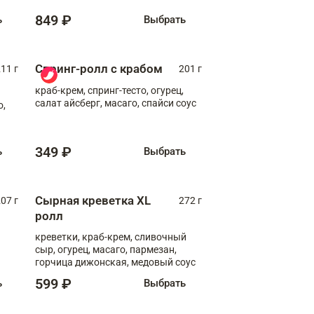
849 ₽
ь
Выбрать
Спринг-ролл с крабом
11 г
201 г
краб-крем, спринг-тесто, огурец,
салат айсберг, масаго, спайси соус
о,
349 ₽
ь
Выбрать
Сырная креветка XL
07 г
272 г
ролл
креветки, краб-крем, сливочный
сыр, огурец, масаго, пармезан,
горчица дижонская, медовый соус
599 ₽
ь
Выбрать