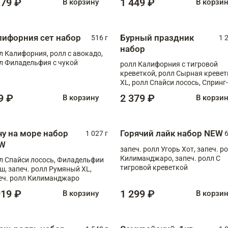
179 ₽
1 449 ₽
В корзину
В корзи
лифорния сет набор
Бурный праздник
516 г
1 
набор
л Калифорния, ролл с авокадо,
л Филадельфия с чукой
ролл Калифорния с тигровой
креветкой, ролл Сырная кревет
XL, ролл Спайси лосось, Спринг-
ролл с угрем и лососем, запеч. 
9 ₽
2 379 ₽
В корзину
В корзи
Медовая креветка
чу на море набор
Горячий лайк набор NEW
1 027 г
6
W
запеч. ролл Угорь Хот, запеч. р
Килиманджаро, запеч. ролл С
л Спайси лосось, Филадельфии
тигровой креветкой
ш, запеч. ролл Румяный XL,
еч. ролл Килиманджаро
919 ₽
1 299 ₽
В корзину
В корзи