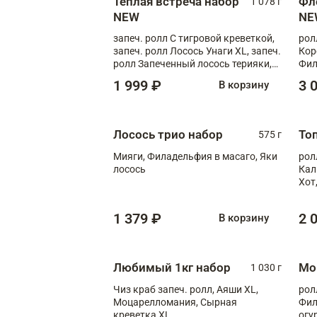
Теплая встреча набор
Фл
1 078 г
NEW
NE
запеч. ролл С тигровой креветкой,
рол
запеч. ролл Лосось Унаги XL, запеч.
Кор
ролл Запеченный лосось терияки,
Фил
запеч. ролл Румяный XL
Лос
1 999 ₽
3 
В корзину
Тиг
зап
Лосось трио набор
То
575 г
Мияги, Филадельфия в масаго, Яки
рол
лосось
Кал
Хот
тер
1 379 ₽
2 
В корзину
Любимый 1кг набор
Мо
1 030 г
Чиз краб запеч. ролл, Аяши XL,
рол
Моцарелломания, Сырная
Фил
креветка XL
огу