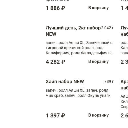
1 886 ₽
1 
В корзину
Лучший день, 2кг набор
Лу
2 042 г
NEW
на
запеч. ролл Аяши XL, Запечённый с
рол
тигровой креветкой ролл, ролл
Кал
Калифорния, ролл Филадельфия в
зап
масаго, запеч. ролл Румяный XL,
зап
4 282 ₽
2 
В корзину
запеч. ролл Моцарелломания, ролл
Сырная креветка XL, запеч. ролл
Сырный XL
Хайп набор NEW
Кр
789 г
на
запеч. ролл Аяши XL, запеч. ролл
Чиз краб, запеч. ролл Окунь унаги
Аяш
Кил
Сыр
1 397 ₽
2 
В корзину