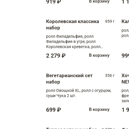
919 ₽
1 
В корзину
Королевская классика
Ка
959 г
набор
рол
рол
ролл Филадельфия, ролл
Филадельфия в угре, ролл
Королевская креветка, ролл
Калифорния
2 279 ₽
99
В корзину
Вегетарианский сет
Хо
356 г
набор
NE
ролл Овощной XL, ролл с огурцом,
рол
суши Чука 2 шт.
фре
зап
699 ₽
1 
В корзину