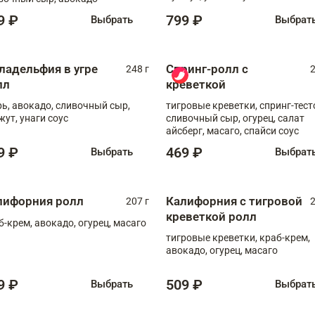
9 ₽
799 ₽
Выбрать
Выбрат
ладельфия в угре
Спринг-ролл с
248 г
2
лл
креветкой
рь, авокадо, сливочный сыр,
тигровые креветки, спринг-тест
жут, унаги соус
сливочный сыр, огурец, салат
айсберг, масаго, спайси соус
9 ₽
469 ₽
Выбрать
Выбрат
лифорния ролл
Калифорния с тигровой
207 г
2
креветкой ролл
б-крем, авокадо, огурец, масаго
тигровые креветки, краб-крем,
авокадо, огурец, масаго
9 ₽
509 ₽
Выбрать
Выбрат