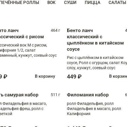
ПЕЧЁННЫЕ РОЛЛЫ
ВОК
СУШИ
ПИЦЦА
САЛАТЫ
нто ланч
Бенто ланч
464 г
4
ассический с рисом
классический с
цыплёнком в китайском
ссический вок М с рисом,
соусе
ифорния 1/2, салат
аминный, кунжут, соевый соус
Рис с цыплёнком в китайском
соусе, Ролл с огурцом, салат Ко
слоу, кунжут, соевый соус
9 ₽
449 ₽
В корзину
В корзи
ть самурая набор
Филомания набор
511 г
6
л Филадельфия в масаго,
ролл Филадельфия, ролл
адельфия фреш, ролл с
Филадельфия в масаго, ролл
веткой
Калифорния