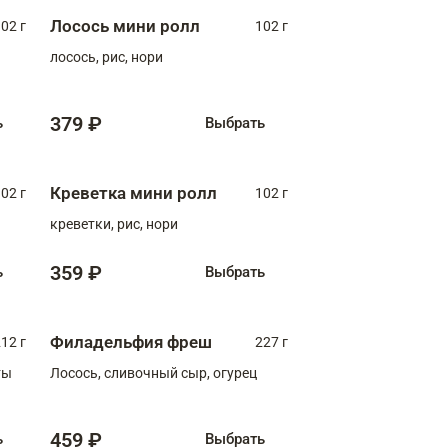
Лосось мини ролл
02 г
102 г
лосось, рис, нори
379 ₽
ь
Выбрать
Креветка мини ролл
02 г
102 г
креветки, рис, нори
359 ₽
ь
Выбрать
Филадельфия фреш
12 г
227 г
ты
Лосось, сливочный сыр, огурец
459 ₽
ь
Выбрать