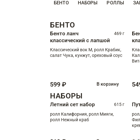
БЕНТО
НАБОРЫ
РОЛЛЫ
ЗА
БЕНТО
Бенто ланч
Бе
469 г
классический с лапшой
кл
Классический вок М, ролл Крабик,
Кла
салат Чука, кунжут, ореховый соус
Кал
Вит
599 ₽
54
В корзину
НАБОРЫ
Летний сет набор
Пу
615 г
ролл Калифорния, ролл Мияги,
рол
ролл Нежный краб
Фил
кре