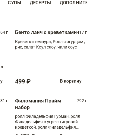
СУПЫ
ДЕСЕРТЫ
ДОПОЛНИТЕЛЬНО
НАПИТКИ
Бенто ланч с креветками
64 г
417 г
Креветки темпура, Ролл с огурцом ,
рис, салат Коул слоу, чили соус
ул
499 ₽
ну
В корзину
Филомания Прайм
31 г
792 г
набор
ролл Филадельфия Гурман, ролл
Филадельфия в угре с тигровой
креветкой, ролл Филадельфия
Прайм с двойным лососем