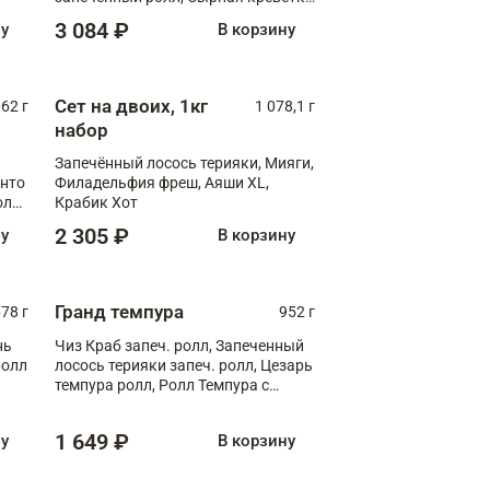
XL
3 084 ₽
ну
В корзину
Сет на двоих, 1кг
062 г
1 078,1 г
набор
Запечённый лосось терияки, Мияги,
анто
Филадельфия фреш, Аяши XL,
олл
Крабик Хот
2 305 ₽
ну
В корзину
Гранд темпура
78 г
952 г
нь
Чиз Краб запеч. ролл, Запеченный
ролл
лосось терияки запеч. ролл, Цезарь
темпура ролл, Ролл Темпура с
креветкой
1 649 ₽
ну
В корзину