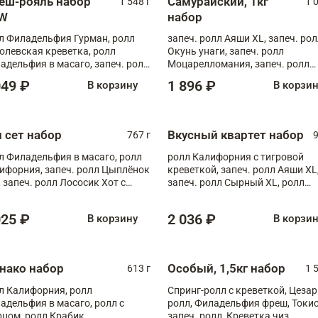
еш-рояль набор
Самурайский, 1кг
1 548 г
1 
W
набор
л Филадельфия Гурман, ролл
запеч. ролл Аяши XL, запеч. ро
олевская креветка, ролл
Окунь унаги, запеч. ролл
адельфия в масаго, запеч. ролл
Моцарелломания, запеч. ролл
ось Унаги XL, запеч. ролл
Килиманджаро
049 ₽
1 896 ₽
В корзину
В корзи
ровая креветка с моцареллой,
еч. ролл Эби краб с лососем
п сет набор
Вкусный квартет набор
767 г
9
л Филадельфия в масаго, ролл
ролл Калифорния с тигровой
ифорния, запеч. ролл Цыплёнок
креветкой, запеч. ролл Аяши XL
, запеч. ролл Лососик Хот с
запеч. ролл Сырный XL, ролл
ияки , запеч. ролл Крабик Хот
Калифорния
025 ₽
2 036 ₽
В корзину
В корзи
нако набор
Особый, 1,5кг набор
613 г
1 
л Калифорния, ролл
Спринг-ролл с креветкой, Цезар
адельфия в масаго, ролл с
ролл, Филадельфия фреш, Токи
рцом, ролл Крабик
запеч. ролл, Креветка чиз,