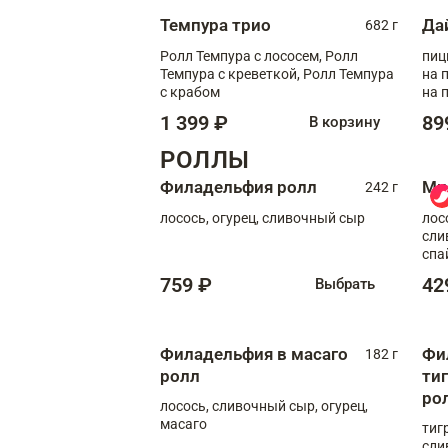
Темпура трио
Да
682 г
Ролл Темпура с лососем, Ролл
пиц
Темпура с креветкой, Ролл Темпура
на пышном
с крабом
на 
1 399 ₽
89
В корзину
РОЛЛЫ
Филадельфия ролл
Ми
242 г
лосось, огурец, сливочный сыр
лос
сли
спа
759 ₽
42
Выбрать
Филадельфия в масаго
Фи
182 г
ролл
ти
ро
лосось, сливочный сыр, огурец,
масаго
тиг
сли