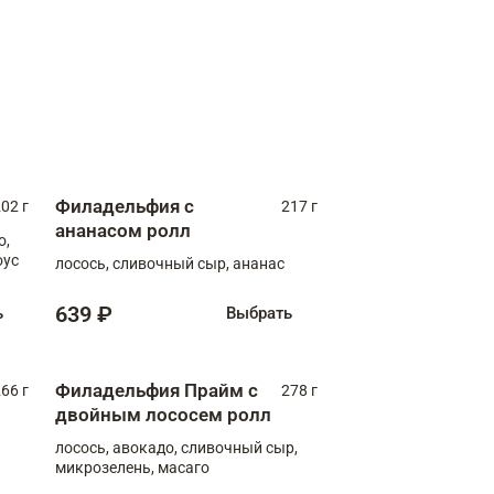
Филадельфия с
02 г
217 г
ананасом ролл
о,
оус
лосось, сливочный сыр, ананас
639 ₽
ь
Выбрать
Филадельфия Прайм с
66 г
278 г
двойным лососем ролл
лосось, авокадо, сливочный сыр,
микрозелень, масаго