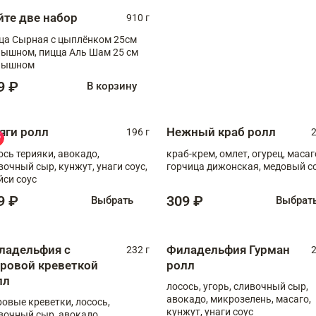
йте две набор
910 г
ца Сырная с цыплёнком 25см
, пицца Аль Шам 25 см
пышном
9 ₽
В корзину
яги ролл
Нежный краб ролл
196 г
2
ось терияки, авокадо,
краб-крем, омлет, огурец, масаг
вочный сыр, кунжут, унаги соус,
горчица дижонская, медовый с
йси соус
9 ₽
309 ₽
Выбрать
Выбрат
ладельфия с
Филадельфия Гурман
232 г
2
гровой креветкой
ролл
лл
лосось, угорь, сливочный сыр,
авокадо, микрозелень, масаго,
ровые креветки, лосось,
кунжут, унаги соус
вочный сыр, авокадо