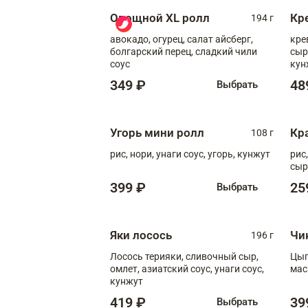
Овощной XL ролл
Кр
194 г
авокадо, огурец, салат айсберг,
кре
болгарский перец, сладкий чили
сыр
соус
кун
диж
349 ₽
48
Выбрать
Угорь мини ролл
Кр
108 г
рис, нори, унаги соус, угорь, кунжут
рис
сыр
399 ₽
25
Выбрать
Яки лосось
Чи
196 г
Лосось терияки, сливочный сыр,
Цып
омлет, азиатский соус, унаги соус,
мас
кунжут
419 ₽
39
Выбрать