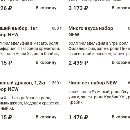
Запечённый лосось терияки,
426 ₽
3 173 ₽
В корзину
В корзи
Флорида
чший выбор, 1кг
Много вкуса набор
1 008 г
1 
бор NEW
NEW
л Филадельфия в масаго, ролл
ролл Филадельфия в угре, ролл
ифорния с тигровой креветкой,
Филадельфия, запеч. ролл Пик
еч. ролл Аяши XL, ролл Крабик,
с креветкой и лососем, запеч. р
еч. ролл Лосось терияки
С тигровой креветкой
315 ₽
2 499 ₽
В корзину
В корзи
асный дракон, 1,2кг
Чилл сет набор NEW
1 260 г
6
бор NEW
запеч. ролл Румяный, ролл Оку
унаги, запеч. ролл Крабик Хот, 
и XL, Чиз краб запеч.ролл,
Крабик
иманджаро, Медовая креветка,
ный XL
615 ₽
1 476 ₽
В корзину
В корзи