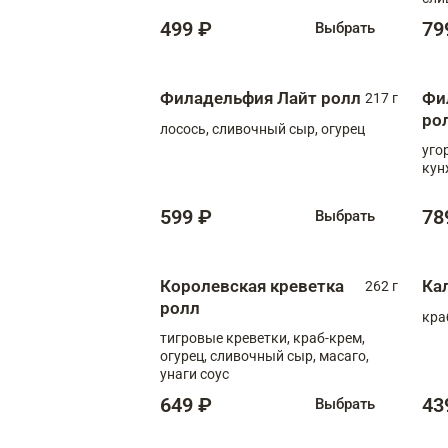
499 ₽
79
Выбрать
Филадельфия Лайт ролл
Фи
217 г
ро
лосось, сливочный сыр, огурец
уго
кун
599 ₽
78
Выбрать
Королевская креветка
Ка
262 г
ролл
кра
тигровые креветки, краб-крем,
огурец, сливочный сыр, масаго,
унаги соус
649 ₽
43
Выбрать