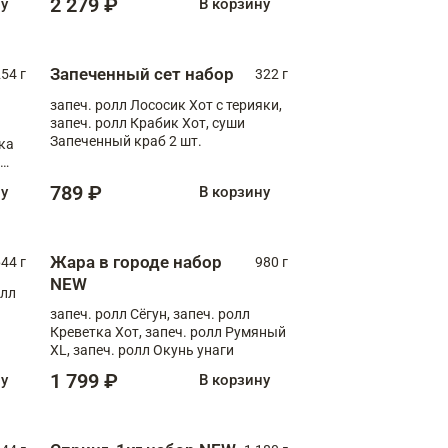
2 279 ₽
ну
В корзину
Запеченный сет набор
254 г
322 г
запеч. ролл Лососик Хот с терияки,
запеч. ролл Крабик Хот, суши
Запеченный краб 2 шт.
ка
ролл
789 ₽
ну
В корзину
Жара в городе набор
44 г
980 г
NEW
олл
запеч. ролл Сёгун, запеч. ролл
Креветка Хот, запеч. ролл Румяный
XL, запеч. ролл Окунь унаги
1 799 ₽
ну
В корзину