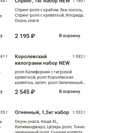
Спринг, 1кг набор NEW
044 г
1 180 г
Спринг-ролл с крабом, Яки лосось,
Спринг-ролл с креветкой, Флорида,
лл
Окунь унаги
2 195 ₽
ну
В корзину
Королевский
61 г
1 092 г
килограмм набор NEW
,
ролл Калифорния с тигровой
креветкой, ролл Королевская
креветка, запеч. ролл Запеченный
лосось терияки, запеч. ролл Аяши
2 545 ₽
ну
В корзину
XL, запеч. ролл Крабик Хот
Огненный, 1,5кг набор
535 г
1 532 г
ь
Окунь унаги, Аяши XL,
о
Килиманджаро, Цезарь ролл, Токио
запеченный ролл, Сырная креветка