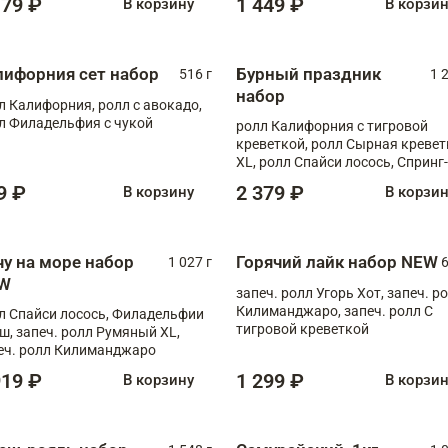
179 ₽
1 449 ₽
В корзину
В корзи
лифорния сет набор
Бурный праздник
516 г
1 
набор
л Калифорния, ролл с авокадо,
л Филадельфия с чукой
ролл Калифорния с тигровой
креветкой, ролл Сырная кревет
XL, ролл Спайси лосось, Спринг-
ролл с угрем и лососем, запеч. 
9 ₽
2 379 ₽
В корзину
В корзи
Медовая креветка
чу на море набор
Горячий лайк набор NEW
1 027 г
6
W
запеч. ролл Угорь Хот, запеч. р
Килиманджаро, запеч. ролл С
л Спайси лосось, Филадельфии
тигровой креветкой
ш, запеч. ролл Румяный XL,
еч. ролл Килиманджаро
919 ₽
1 299 ₽
В корзину
В корзи