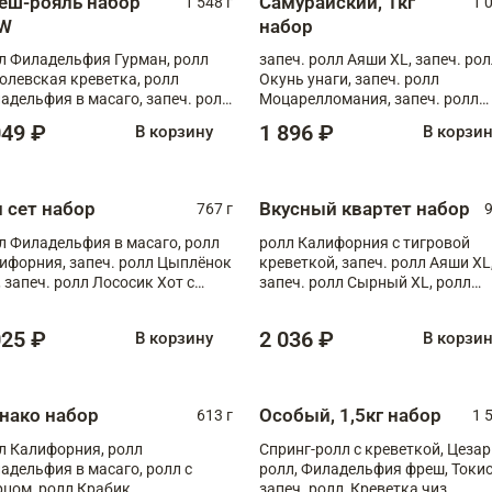
еш-рояль набор
Самурайский, 1кг
1 548 г
1 
W
набор
л Филадельфия Гурман, ролл
запеч. ролл Аяши XL, запеч. ро
олевская креветка, ролл
Окунь унаги, запеч. ролл
адельфия в масаго, запеч. ролл
Моцарелломания, запеч. ролл
ось Унаги XL, запеч. ролл
Килиманджаро
049 ₽
1 896 ₽
В корзину
В корзи
ровая креветка с моцареллой,
еч. ролл Эби краб с лососем
п сет набор
Вкусный квартет набор
767 г
9
л Филадельфия в масаго, ролл
ролл Калифорния с тигровой
ифорния, запеч. ролл Цыплёнок
креветкой, запеч. ролл Аяши XL
, запеч. ролл Лососик Хот с
запеч. ролл Сырный XL, ролл
ияки , запеч. ролл Крабик Хот
Калифорния
025 ₽
2 036 ₽
В корзину
В корзи
нако набор
Особый, 1,5кг набор
613 г
1 
л Калифорния, ролл
Спринг-ролл с креветкой, Цезар
адельфия в масаго, ролл с
ролл, Филадельфия фреш, Токи
рцом, ролл Крабик
запеч. ролл, Креветка чиз,