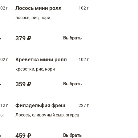
Лосось мини ролл
02 г
102 г
лосось, рис, нори
379 ₽
ь
Выбрать
Креветка мини ролл
02 г
102 г
креветки, рис, нори
359 ₽
ь
Выбрать
Филадельфия фреш
12 г
227 г
ты
Лосось, сливочный сыр, огурец
459 ₽
ь
Выбрать