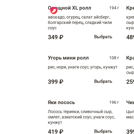
Овощной XL ролл
Кр
194 г
авокадо, огурец, салат айсберг,
кре
болгарский перец, сладкий чили
сыр
соус
кун
диж
349 ₽
48
Выбрать
Угорь мини ролл
Кр
108 г
рис, нори, унаги соус, угорь, кунжут
рис
сыр
399 ₽
25
Выбрать
Яки лосось
Чи
196 г
Лосось терияки, сливочный сыр,
Цып
омлет, азиатский соус, унаги соус,
мас
кунжут
419 ₽
39
Выбрать