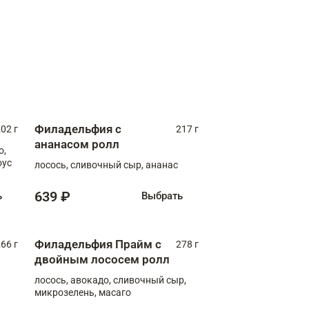
Филадельфия с
02 г
217 г
ананасом ролл
о,
оус
лосось, сливочный сыр, ананас
639 ₽
ь
Выбрать
Филадельфия Прайм с
66 г
278 г
двойным лососем ролл
лосось, авокадо, сливочный сыр,
микрозелень, масаго