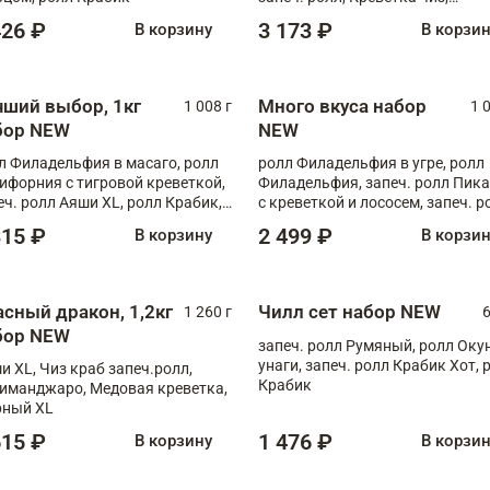
Запечённый лосось терияки,
426 ₽
3 173 ₽
В корзину
В корзи
Флорида
чший выбор, 1кг
Много вкуса набор
1 008 г
1 
бор NEW
NEW
л Филадельфия в масаго, ролл
ролл Филадельфия в угре, ролл
ифорния с тигровой креветкой,
Филадельфия, запеч. ролл Пик
еч. ролл Аяши XL, ролл Крабик,
с креветкой и лососем, запеч. р
еч. ролл Лосось терияки
С тигровой креветкой
315 ₽
2 499 ₽
В корзину
В корзи
асный дракон, 1,2кг
Чилл сет набор NEW
1 260 г
6
бор NEW
запеч. ролл Румяный, ролл Оку
унаги, запеч. ролл Крабик Хот, 
и XL, Чиз краб запеч.ролл,
Крабик
иманджаро, Медовая креветка,
ный XL
615 ₽
1 476 ₽
В корзину
В корзи