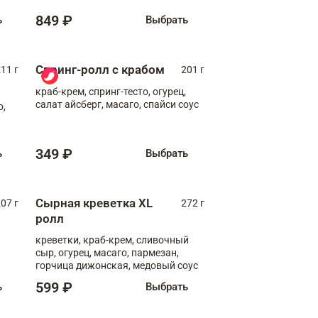
849 ₽
ь
Выбрать
Спринг-ролл с крабом
11 г
201 г
краб-крем, спринг-тесто, огурец,
салат айсберг, масаго, спайси соус
о,
349 ₽
ь
Выбрать
Сырная креветка XL
07 г
272 г
ролл
креветки, краб-крем, сливочный
сыр, огурец, масаго, пармезан,
горчица дижонская, медовый соус
599 ₽
ь
Выбрать