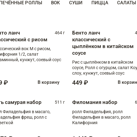
ПЕЧЁННЫЕ РОЛЛЫ
ВОК
СУШИ
ПИЦЦА
САЛАТЫ
нто ланч
Бенто ланч
464 г
4
ассический с рисом
классический с
цыплёнком в китайском
ссический вок М с рисом,
соусе
ифорния 1/2, салат
аминный, кунжут, соевый соус
Рис с цыплёнком в китайском
соусе, Ролл с огурцом, салат Ко
слоу, кунжут, соевый соус
9 ₽
449 ₽
В корзину
В корзи
ть самурая набор
Филомания набор
511 г
6
л Филадельфия в масаго,
ролл Филадельфия, ролл
адельфия фреш, ролл с
Филадельфия в масаго, ролл
веткой
Калифорния