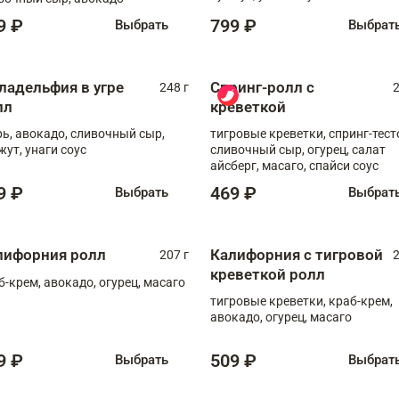
9 ₽
799 ₽
Выбрать
Выбрат
ладельфия в угре
Спринг-ролл с
248 г
2
лл
креветкой
рь, авокадо, сливочный сыр,
тигровые креветки, спринг-тест
жут, унаги соус
сливочный сыр, огурец, салат
айсберг, масаго, спайси соус
9 ₽
469 ₽
Выбрать
Выбрат
лифорния ролл
Калифорния с тигровой
207 г
2
креветкой ролл
б-крем, авокадо, огурец, масаго
тигровые креветки, краб-крем,
авокадо, огурец, масаго
9 ₽
509 ₽
Выбрать
Выбрат