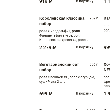
919 ₽
1 
В корзину
Королевская классика
Ка
959 г
набор
рол
рол
ролл Филадельфия, ролл
Филадельфия в угре, ролл
Королевская креветка, ролл
Калифорния
2 279 ₽
99
В корзину
Вегетарианский сет
Хо
356 г
набор
NE
ролл Овощной XL, ролл с огурцом,
рол
суши Чука 2 шт.
фре
зап
699 ₽
1 
В корзину