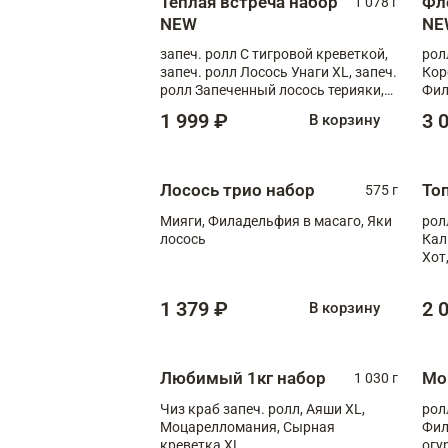
Теплая встреча набор
Фл
1 078 г
NEW
NE
запеч. ролл С тигровой креветкой,
рол
запеч. ролл Лосось Унаги XL, запеч.
Кор
ролл Запеченный лосось терияки,
Фил
запеч. ролл Румяный XL
Лос
1 999 ₽
3 
В корзину
Тиг
зап
Лосось трио набор
То
575 г
Мияги, Филадельфия в масаго, Яки
рол
лосось
Кал
Хот
тер
1 379 ₽
2 
В корзину
Любимый 1кг набор
Мо
1 030 г
Чиз краб запеч. ролл, Аяши XL,
рол
Моцарелломания, Сырная
Фил
креветка XL
огу