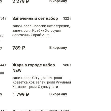
2 279 ₽
ну
В корзину
Запеченный сет набор
254 г
322 г
запеч. ролл Лососик Хот с терияки,
запеч. ролл Крабик Хот, суши
Запеченный краб 2 шт.
ка
ролл
789 ₽
ну
В корзину
Жара в городе набор
44 г
980 г
NEW
олл
запеч. ролл Сёгун, запеч. ролл
Креветка Хот, запеч. ролл Румяный
XL, запеч. ролл Окунь унаги
1 799 ₽
ну
В корзину