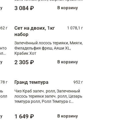
XL
3 084 ₽
ну
В корзину
Сет на двоих, 1кг
062 г
1 078,1 г
набор
Запечённый лосось терияки, Мияги,
анто
Филадельфия фреш, Аяши XL,
олл
Крабик Хот
2 305 ₽
ну
В корзину
Гранд темпура
78 г
952 г
нь
Чиз Краб запеч. ролл, Запеченный
ролл
лосось терияки запеч. ролл, Цезарь
темпура ролл, Ролл Темпура с
креветкой
1 649 ₽
ну
В корзину