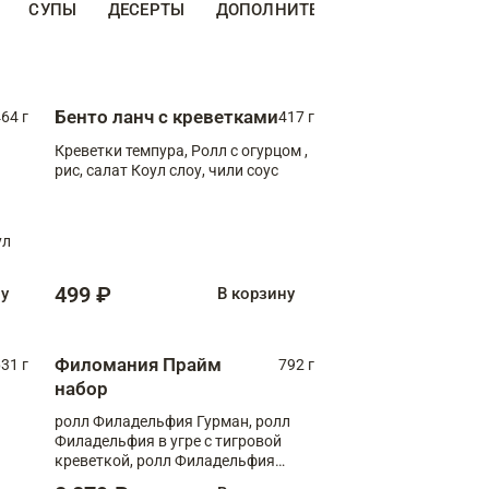
СУПЫ
ДЕСЕРТЫ
ДОПОЛНИТЕЛЬНО
НАПИТКИ
Бенто ланч с креветками
64 г
417 г
Креветки темпура, Ролл с огурцом ,
рис, салат Коул слоу, чили соус
ул
499 ₽
ну
В корзину
Филомания Прайм
31 г
792 г
набор
ролл Филадельфия Гурман, ролл
Филадельфия в угре с тигровой
креветкой, ролл Филадельфия
Прайм с двойным лососем