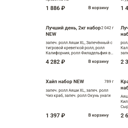
1 886 ₽
1 
В корзину
Лучший день, 2кг набор
Лу
2 042 г
NEW
на
запеч. ролл Аяши XL, Запечённый с
рол
тигровой креветкой ролл, ролл
Кал
Калифорния, ролл Филадельфия в
зап
масаго, запеч. ролл Румяный XL,
зап
4 282 ₽
2 
В корзину
запеч. ролл Моцарелломания, ролл
Сырная креветка XL, запеч. ролл
Сырный XL
Хайп набор NEW
Кр
789 г
на
запеч. ролл Аяши XL, запеч. ролл
Чиз краб, запеч. ролл Окунь унаги
Аяш
Кил
Сыр
1 397 ₽
2 
В корзину