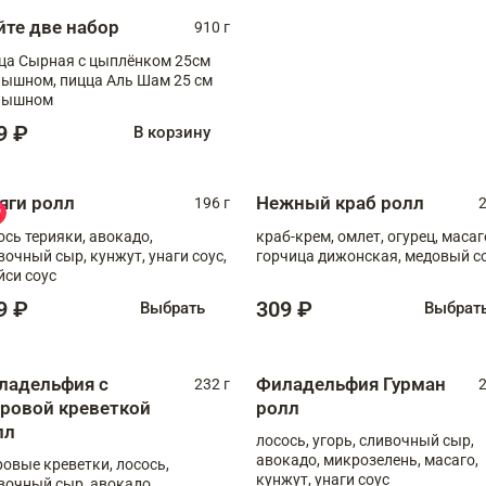
йте две набор
910 г
ца Сырная с цыплёнком 25см
, пицца Аль Шам 25 см
пышном
9 ₽
В корзину
яги ролл
Нежный краб ролл
196 г
2
ось терияки, авокадо,
краб-крем, омлет, огурец, масаг
вочный сыр, кунжут, унаги соус,
горчица дижонская, медовый с
йси соус
9 ₽
309 ₽
Выбрать
Выбрат
ладельфия с
Филадельфия Гурман
232 г
2
гровой креветкой
ролл
лл
лосось, угорь, сливочный сыр,
авокадо, микрозелень, масаго,
ровые креветки, лосось,
кунжут, унаги соус
вочный сыр, авокадо