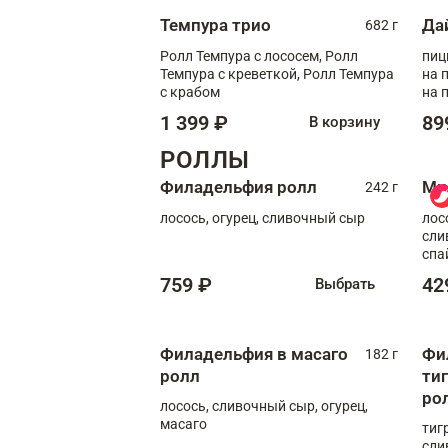
Темпура трио
Да
682 г
Ролл Темпура с лососем, Ролл
пиц
Темпура с креветкой, Ролл Темпура
на пышном
с крабом
на 
1 399 ₽
89
В корзину
РОЛЛЫ
Филадельфия ролл
Ми
242 г
лосось, огурец, сливочный сыр
лос
сли
спа
759 ₽
42
Выбрать
Филадельфия в масаго
Фи
182 г
ролл
ти
ро
лосось, сливочный сыр, огурец,
масаго
тиг
сли