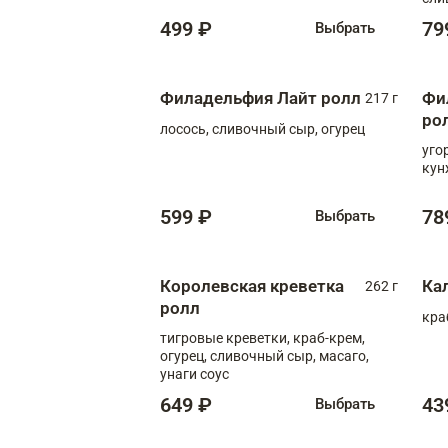
499 ₽
79
Выбрать
Филадельфия Лайт ролл
Фи
217 г
ро
лосось, сливочный сыр, огурец
уго
кун
599 ₽
78
Выбрать
Королевская креветка
Ка
262 г
ролл
кра
тигровые креветки, краб-крем,
огурец, сливочный сыр, масаго,
унаги соус
649 ₽
43
Выбрать