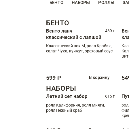
БЕНТО
НАБОРЫ
РОЛЛЫ
ЗА
БЕНТО
Бенто ланч
Бе
469 г
классический с лапшой
кл
Классический вок М, ролл Крабик,
Кла
салат Чука, кунжут, ореховый соус
Кал
Вит
599 ₽
54
В корзину
НАБОРЫ
Летний сет набор
Пу
615 г
ролл Калифорния, ролл Мияги,
рол
ролл Нежный краб
Фил
кре