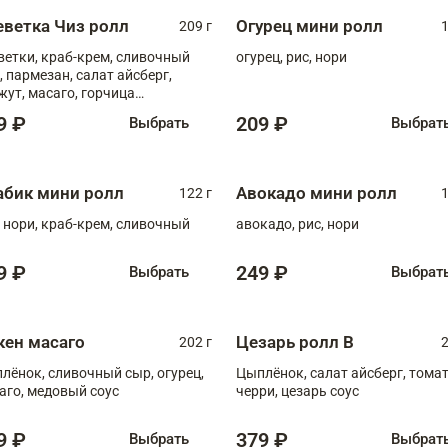
еветка Чиз ролл
Огурец мини ролл
209 г
1
ветки, краб-крем, сливочный
огурец, рис, нори
, пармезан, салат айсберг,
жут, масаго, горчица
онская, медовый соус
9 ₽
209 ₽
Выбрать
Выбрат
абик мини ролл
Авокадо мини ролл
122 г
1
, нори, краб-крем, сливочный
авокадо, рис, нори
9 ₽
249 ₽
Выбрать
Выбрат
кен масаго
Цезарь ролл В
202 г
2
лёнок, сливочный сыр, огурец,
Цыплёнок, салат айсберг, тома
аго, медовый соус
черри, цезарь соус
9 ₽
379 ₽
Выбрать
Выбрат