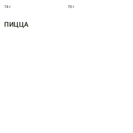
74 г
70 г
ПИЦЦА