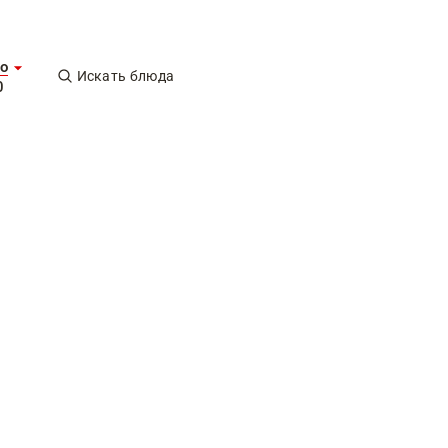
о
Искать блюда
0