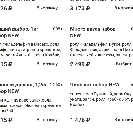
Запечённый лосось терияки,
426 ₽
3 173 ₽
В корзину
В корзи
Флорида
чший выбор, 1кг
Много вкуса набор
1 008 г
1 
бор NEW
NEW
л Филадельфия в масаго, ролл
ролл Филадельфия в угре, ролл
ифорния с тигровой креветкой,
Филадельфия, запеч. ролл Пик
еч. ролл Аяши XL, ролл Крабик,
с креветкой и лососем, запеч. р
еч. ролл Лосось терияки
С тигровой креветкой
315 ₽
2 499 ₽
В корзину
Выбрат
асный дракон, 1,2кг
Чилл сет набор NEW
1 260 г
6
бор NEW
запеч. ролл Румяный, ролл Оку
унаги, запеч. ролл Крабик Хот, 
и XL, Чиз краб запеч.ролл,
Крабик
иманджаро, Медовая креветка,
ный XL
615 ₽
1 476 ₽
В корзину
В корзи