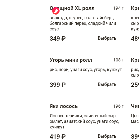
Овощной XL ролл
Кр
194 г
авокадо, огурец, салат айсберг,
кре
болгарский перец, сладкий чили
сыр
соус
кун
диж
349 ₽
48
Выбрать
Угорь мини ролл
Кр
108 г
рис, нори, унаги соус, угорь, кунжут
рис
сыр
399 ₽
25
Выбрать
Яки лосось
Чи
196 г
Лосось терияки, сливочный сыр,
Цып
омлет, азиатский соус, унаги соус,
мас
кунжут
419 ₽
39
Выбрать