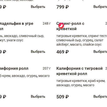
9 ₽
799 ₽
Выбрать
Выбрат
ладельфия в угре
Спринг-ролл с
248 г
2
лл
креветкой
рь, авокадо, сливочный сыр,
тигровые креветки, спринг-тест
жут, унаги соус
сливочный сыр, огурец, салат
айсберг, масаго, спайси соус
9 ₽
469 ₽
Выбрать
Выбрат
лифорния ролл
Калифорния с тигровой
207 г
2
креветкой ролл
б-крем, авокадо, огурец, масаго
тигровые креветки, краб-крем,
авокадо, огурец, масаго
9 ₽
509 ₽
Выбрать
Выбрат