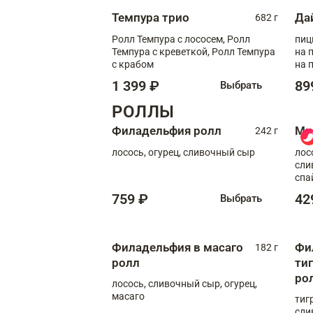
Темпура трио
Да
682 г
Ролл Темпура с лососем, Ролл
пиц
Темпура с креветкой, Ролл Темпура
на пышном
с крабом
на 
1 399 ₽
89
Выбрать
РОЛЛЫ
Филадельфия ролл
Ми
242 г
лосось, огурец, сливочный сыр
лос
сли
спа
759 ₽
42
Выбрать
Филадельфия в масаго
Фи
182 г
ролл
ти
ро
лосось, сливочный сыр, огурец,
масаго
тиг
сли