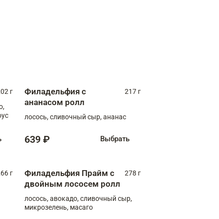
Филадельфия с
02 г
217 г
ананасом ролл
о,
оус
лосось, сливочный сыр, ананас
639 ₽
ь
Выбрать
Филадельфия Прайм с
66 г
278 г
двойным лососем ролл
лосось, авокадо, сливочный сыр,
микрозелень, масаго