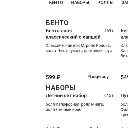
БЕНТО
НАБОРЫ
РОЛЛЫ
ЗА
БЕНТО
Бенто ланч
Бе
469 г
классический с лапшой
кл
Классический вок М, ролл Крабик,
Кла
салат Чука, кунжут, ореховый соус
Кал
Вит
599 ₽
54
В корзину
НАБОРЫ
Летний сет набор
Пу
615 г
ролл Калифорния, ролл Мияги,
рол
ролл Нежный краб
Фил
кре