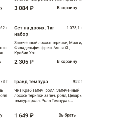
XL
3 084 ₽
ну
В корзину
Сет на двоих, 1кг
062 г
1 078,1 г
набор
Запечённый лосось терияки, Мияги,
анто
Филадельфия фреш, Аяши XL,
олл
Крабик Хот
2 305 ₽
ь
В корзину
Гранд темпура
78 г
952 г
нь
Чиз Краб запеч. ролл, Запеченный
ролл
лосось терияки запеч. ролл, Цезарь
темпура ролл, Ролл Темпура с
креветкой
1 649 ₽
ну
Выбрать