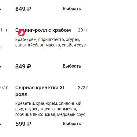
849 ₽
ь
Выбрать
Спринг-ролл с крабом
11 г
201 г
краб-крем, спринг-тесто, огурец,
салат айсберг, масаго, спайси соус
о,
349 ₽
ь
Выбрать
Сырная креветка XL
07 г
272 г
ролл
креветки, краб-крем, сливочный
сыр, огурец, масаго, пармезан,
горчица дижонская, медовый соус
599 ₽
ь
Выбрать