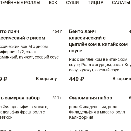
ПЕЧЁННЫЕ РОЛЛЫ
ВОК
СУШИ
ПИЦЦА
САЛАТЫ
нто ланч
Бенто ланч
464 г
4
ассический с рисом
классический с
цыплёнком в китайском
ссический вок М с рисом,
соусе
ифорния 1/2, салат
аминный, кунжут, соевый соус
Рис с цыплёнком в китайском
соусе, Ролл с огурцом, салат Ко
слоу, кунжут, соевый соус
9 ₽
449 ₽
В корзину
В корзи
ть самурая набор
Филомания набор
511 г
6
л Филадельфия в масаго,
ролл Филадельфия, ролл
адельфия фреш, ролл с
Филадельфия в масаго, ролл
веткой
Калифорния