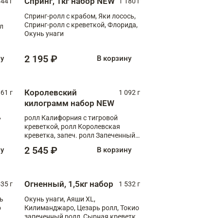
Спринг, 1кг набор NEW
044 г
1 180 г
Спринг-ролл с крабом, Яки лосось,
Спринг-ролл с креветкой, Флорида,
лл
Окунь унаги
2 195 ₽
ну
В корзину
Королевский
61 г
1 092 г
килограмм набор NEW
,
ролл Калифорния с тигровой
креветкой, ролл Королевская
креветка, запеч. ролл Запеченный
лосось терияки, запеч. ролл Аяши
2 545 ₽
ну
В корзину
XL, запеч. ролл Крабик Хот
Огненный, 1,5кг набор
535 г
1 532 г
ь
Окунь унаги, Аяши XL,
о
Килиманджаро, Цезарь ролл, Токио
запеченный ролл, Сырная креветка