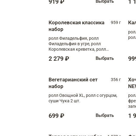
919 ₽
1 
Выбрать
Королевская классика
Ка
959 г
набор
рол
рол
ролл Филадельфия, ролл
Филадельфия в угре, ролл
Королевская креветка, ролл
Калифорния
2 279 ₽
99
Выбрать
Вегетарианский сет
Хо
356 г
набор
NE
ролл Овощной XL, ролл с огурцом,
рол
суши Чука 2 шт.
фре
зап
699 ₽
1 
Выбрать