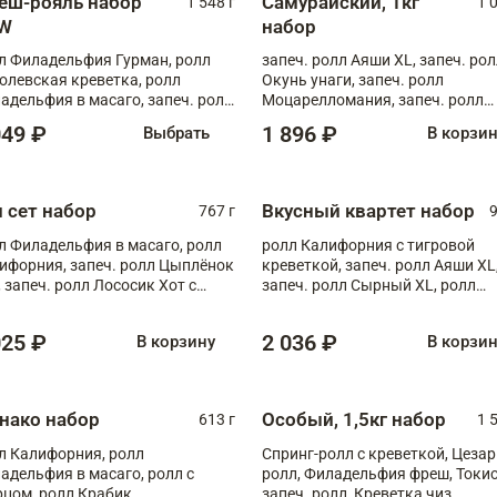
еш-рояль набор
Самурайский, 1кг
1 548 г
1 
W
набор
л Филадельфия Гурман, ролл
запеч. ролл Аяши XL, запеч. ро
олевская креветка, ролл
Окунь унаги, запеч. ролл
адельфия в масаго, запеч. ролл
Моцарелломания, запеч. ролл
ось Унаги XL, запеч. ролл
Килиманджаро
049 ₽
1 896 ₽
Выбрать
В корзи
ровая креветка с моцареллой,
еч. ролл Эби краб с лососем
п сет набор
Вкусный квартет набор
767 г
9
л Филадельфия в масаго, ролл
ролл Калифорния с тигровой
ифорния, запеч. ролл Цыплёнок
креветкой, запеч. ролл Аяши XL
, запеч. ролл Лососик Хот с
запеч. ролл Сырный XL, ролл
ияки , запеч. ролл Крабик Хот
Калифорния
025 ₽
2 036 ₽
В корзину
В корзи
нако набор
Особый, 1,5кг набор
613 г
1 
л Калифорния, ролл
Спринг-ролл с креветкой, Цезар
адельфия в масаго, ролл с
ролл, Филадельфия фреш, Токи
рцом, ролл Крабик
запеч. ролл, Креветка чиз,