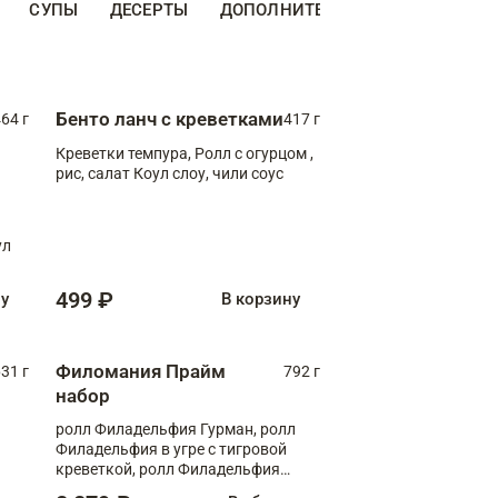
СУПЫ
ДЕСЕРТЫ
ДОПОЛНИТЕЛЬНО
НАПИТКИ
Бенто ланч с креветками
64 г
417 г
Креветки темпура, Ролл с огурцом ,
рис, салат Коул слоу, чили соус
ул
499 ₽
ну
В корзину
Филомания Прайм
31 г
792 г
набор
ролл Филадельфия Гурман, ролл
Филадельфия в угре с тигровой
креветкой, ролл Филадельфия
Прайм с двойным лососем