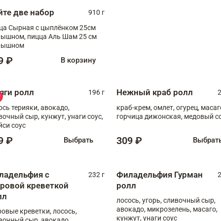
йте две набор
910 г
ца Сырная с цыплёнком 25см
, пицца Аль Шам 25 см
пышном
9 ₽
В корзину
яги ролл
Нежный краб ролл
196 г
2
ось терияки, авокадо,
краб-крем, омлет, огурец, масаг
вочный сыр, кунжут, унаги соус,
горчица дижонская, медовый с
йси соус
9 ₽
309 ₽
Выбрать
Выбрат
ладельфия с
Филадельфия Гурман
232 г
2
гровой креветкой
ролл
лл
лосось, угорь, сливочный сыр,
авокадо, микрозелень, масаго,
ровые креветки, лосось,
кунжут, унаги соус
вочный сыр, авокадо