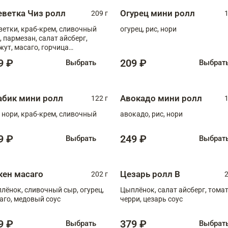
еветка Чиз ролл
Огурец мини ролл
209 г
1
ветки, краб-крем, сливочный
огурец, рис, нори
, пармезан, салат айсберг,
жут, масаго, горчица
онская, медовый соус
9 ₽
209 ₽
Выбрать
Выбрат
абик мини ролл
Авокадо мини ролл
122 г
1
, нори, краб-крем, сливочный
авокадо, рис, нори
9 ₽
249 ₽
Выбрать
Выбрат
кен масаго
Цезарь ролл В
202 г
2
лёнок, сливочный сыр, огурец,
Цыплёнок, салат айсберг, тома
аго, медовый соус
черри, цезарь соус
9 ₽
379 ₽
Выбрать
Выбрат