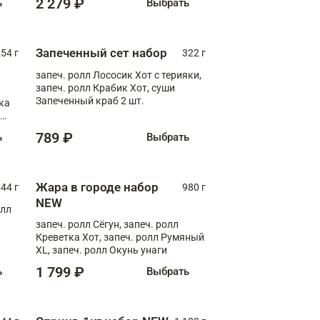
2 279 ₽
ь
Выбрать
Запеченный сет набор
254 г
322 г
запеч. ролл Лососик Хот с терияки,
запеч. ролл Крабик Хот, суши
Запеченный краб 2 шт.
ка
ролл
789 ₽
ь
Выбрать
Жара в городе набор
44 г
980 г
NEW
олл
запеч. ролл Сёгун, запеч. ролл
Креветка Хот, запеч. ролл Румяный
XL, запеч. ролл Окунь унаги
1 799 ₽
ь
Выбрать