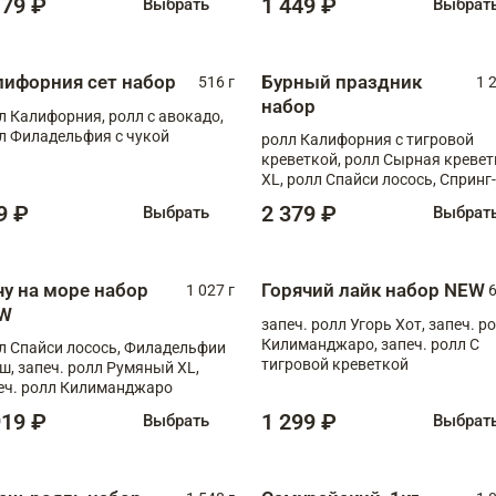
179 ₽
1 449 ₽
Выбрать
Выбрат
лифорния сет набор
Бурный праздник
516 г
1 
набор
л Калифорния, ролл с авокадо,
л Филадельфия с чукой
ролл Калифорния с тигровой
креветкой, ролл Сырная кревет
XL, ролл Спайси лосось, Спринг-
ролл с угрем и лососем, запеч. 
9 ₽
2 379 ₽
Выбрать
Выбрат
Медовая креветка
чу на море набор
Горячий лайк набор NEW
1 027 г
6
W
запеч. ролл Угорь Хот, запеч. р
Килиманджаро, запеч. ролл С
л Спайси лосось, Филадельфии
тигровой креветкой
ш, запеч. ролл Румяный XL,
еч. ролл Килиманджаро
919 ₽
1 299 ₽
Выбрать
Выбрат