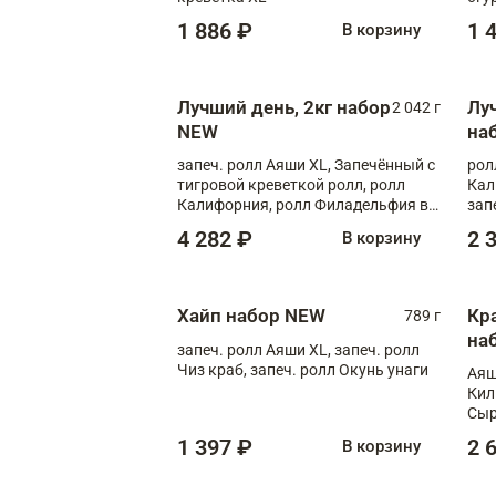
1 886 ₽
1 
В корзину
Лучший день, 2кг набор
Лу
2 042 г
NEW
на
запеч. ролл Аяши XL, Запечённый с
рол
тигровой креветкой ролл, ролл
Кал
Калифорния, ролл Филадельфия в
зап
масаго, запеч. ролл Румяный XL,
зап
4 282 ₽
2 
В корзину
запеч. ролл Моцарелломания, ролл
Сырная креветка XL, запеч. ролл
Сырный XL
Хайп набор NEW
Кр
789 г
на
запеч. ролл Аяши XL, запеч. ролл
Чиз краб, запеч. ролл Окунь унаги
Аяш
Кил
Сыр
1 397 ₽
2 
В корзину