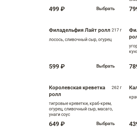
499 ₽
79
Выбрать
Филадельфия Лайт ролл
Фи
217 г
ро
лосось, сливочный сыр, огурец
уго
кун
599 ₽
78
Выбрать
Королевская креветка
Ка
262 г
ролл
кра
тигровые креветки, краб-крем,
огурец, сливочный сыр, масаго,
унаги соус
649 ₽
43
Выбрать