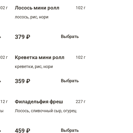
Лосось мини ролл
02 г
102 г
лосось, рис, нори
379 ₽
ь
Выбрать
Креветка мини ролл
02 г
102 г
креветки, рис, нори
359 ₽
ь
Выбрать
Филадельфия фреш
12 г
227 г
ты
Лосось, сливочный сыр, огурец
459 ₽
ь
Выбрать