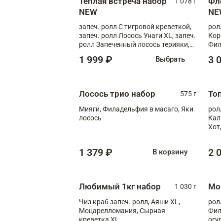
Теплая встреча набор
Фл
1 078 г
NEW
NE
запеч. ролл С тигровой креветкой,
рол
запеч. ролл Лосось Унаги XL, запеч.
Кор
ролл Запеченный лосось терияки,
Фил
запеч. ролл Румяный XL
Лос
1 999 ₽
3 
Выбрать
Тиг
зап
Лосось трио набор
То
575 г
Мияги, Филадельфия в масаго, Яки
рол
лосось
Кал
Хот
тер
1 379 ₽
2 
В корзину
Любимый 1кг набор
Мо
1 030 г
Чиз краб запеч. ролл, Аяши XL,
рол
Моцарелломания, Сырная
Фил
креветка XL
огу