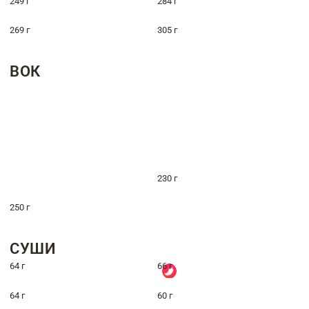
249 г
284 г
269 г
305 г
ВОК
230 г
250 г
СУШИ
64 г
66 г
64 г
60 г