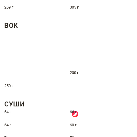
269 г
305 г
ВОК
230 г
250 г
СУШИ
64 г
66 г
64 г
60 г