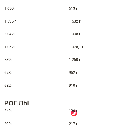
1 030 г
613 г
1 535 г
1 532 г
2 042 г
1 008 г
1 062 г
1 078,1 г
789 г
1 260 г
678 г
952 г
682 г
910 г
РОЛЛЫ
242 г
196 г
202 г
217 г