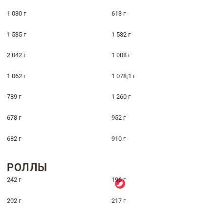
1 030 г
613 г
1 535 г
1 532 г
2 042 г
1 008 г
1 062 г
1 078,1 г
789 г
1 260 г
678 г
952 г
682 г
910 г
РОЛЛЫ
242 г
196 г
202 г
217 г