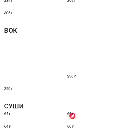
284 г
269 г
305 г
ВОК
230 г
250 г
СУШИ
64 г
66 г
64 г
60 г