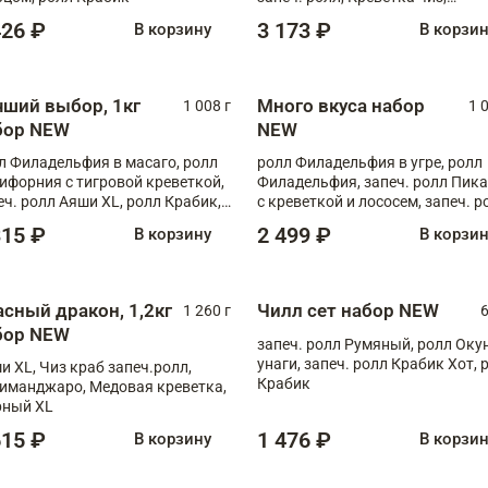
Запечённый лосось терияки,
426 ₽
3 173 ₽
В корзину
В корзи
Флорида
чший выбор, 1кг
Много вкуса набор
1 008 г
1 
бор NEW
NEW
л Филадельфия в масаго, ролл
ролл Филадельфия в угре, ролл
ифорния с тигровой креветкой,
Филадельфия, запеч. ролл Пик
еч. ролл Аяши XL, ролл Крабик,
с креветкой и лососем, запеч. р
еч. ролл Лосось терияки
С тигровой креветкой
315 ₽
2 499 ₽
В корзину
В корзи
асный дракон, 1,2кг
Чилл сет набор NEW
1 260 г
6
бор NEW
запеч. ролл Румяный, ролл Оку
унаги, запеч. ролл Крабик Хот, 
и XL, Чиз краб запеч.ролл,
Крабик
иманджаро, Медовая креветка,
ный XL
615 ₽
1 476 ₽
В корзину
В корзи