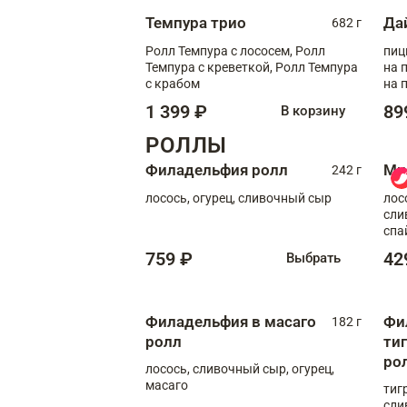
Темпура трио
Да
682 г
Ролл Темпура с лососем, Ролл
пиц
Темпура с креветкой, Ролл Темпура
на пышном
с крабом
на 
1 399 ₽
89
В корзину
РОЛЛЫ
Филадельфия ролл
Ми
242 г
лосось, огурец, сливочный сыр
лос
сли
спа
759 ₽
42
Выбрать
Филадельфия в масаго
Фи
182 г
ролл
ти
ро
лосось, сливочный сыр, огурец,
масаго
тиг
сли