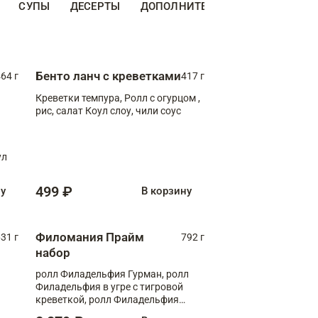
СУПЫ
ДЕСЕРТЫ
ДОПОЛНИТЕЛЬНО
НАПИТКИ
Бенто ланч с креветками
64 г
417 г
Креветки темпура, Ролл с огурцом ,
рис, салат Коул слоу, чили соус
ул
499 ₽
ну
В корзину
Филомания Прайм
31 г
792 г
набор
ролл Филадельфия Гурман, ролл
Филадельфия в угре с тигровой
креветкой, ролл Филадельфия
Прайм с двойным лососем