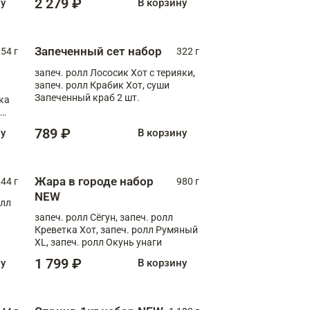
2 279 ₽
ну
В корзину
Запеченный сет набор
254 г
322 г
запеч. ролл Лососик Хот с терияки,
запеч. ролл Крабик Хот, суши
Запеченный краб 2 шт.
ка
ролл
789 ₽
ну
В корзину
Жара в городе набор
44 г
980 г
NEW
олл
запеч. ролл Сёгун, запеч. ролл
Креветка Хот, запеч. ролл Румяный
XL, запеч. ролл Окунь унаги
1 799 ₽
ну
В корзину