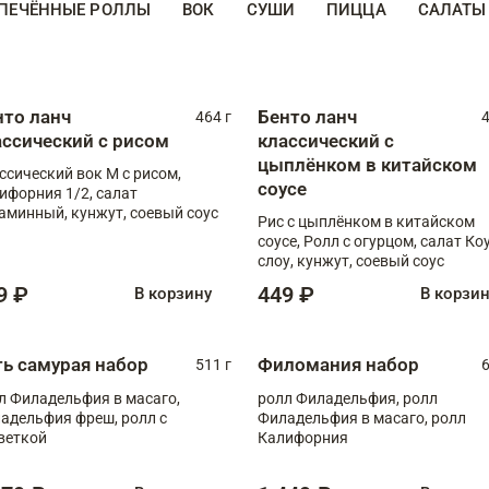
ПЕЧЁННЫЕ РОЛЛЫ
ВОК
СУШИ
ПИЦЦА
САЛАТЫ
нто ланч
Бенто ланч
464 г
4
ассический с рисом
классический с
цыплёнком в китайском
ссический вок М с рисом,
соусе
ифорния 1/2, салат
аминный, кунжут, соевый соус
Рис с цыплёнком в китайском
соусе, Ролл с огурцом, салат Ко
слоу, кунжут, соевый соус
9 ₽
449 ₽
В корзину
В корзи
ть самурая набор
Филомания набор
511 г
6
л Филадельфия в масаго,
ролл Филадельфия, ролл
адельфия фреш, ролл с
Филадельфия в масаго, ролл
веткой
Калифорния