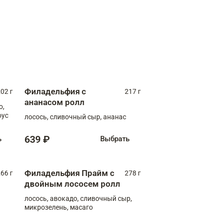
Филадельфия с
02 г
217 г
ананасом ролл
о,
оус
лосось, сливочный сыр, ананас
639 ₽
ь
Выбрать
Филадельфия Прайм с
66 г
278 г
двойным лососем ролл
лосось, авокадо, сливочный сыр,
микрозелень, масаго