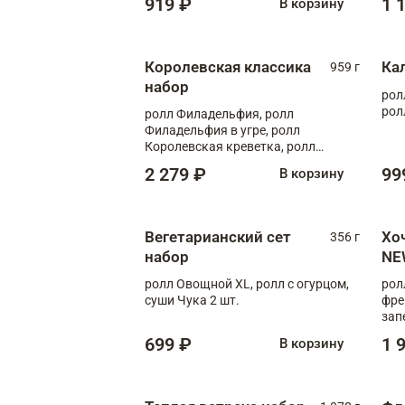
919 ₽
1 
В корзину
Королевская классика
Ка
959 г
набор
рол
рол
ролл Филадельфия, ролл
Филадельфия в угре, ролл
Королевская креветка, ролл
Калифорния
2 279 ₽
99
В корзину
Вегетарианский сет
Хо
356 г
набор
NE
ролл Овощной XL, ролл с огурцом,
рол
суши Чука 2 шт.
фре
зап
699 ₽
1 
В корзину