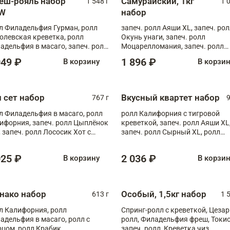
еш-рояль набор
Самурайский, 1кг
1 548 г
1 
W
набор
л Филадельфия Гурман, ролл
запеч. ролл Аяши XL, запеч. ро
олевская креветка, ролл
Окунь унаги, запеч. ролл
адельфия в масаго, запеч. ролл
Моцарелломания, запеч. ролл
ось Унаги XL, запеч. ролл
Килиманджаро
049 ₽
1 896 ₽
В корзину
В корзи
ровая креветка с моцареллой,
еч. ролл Эби краб с лососем
п сет набор
Вкусный квартет набор
767 г
9
л Филадельфия в масаго, ролл
ролл Калифорния с тигровой
ифорния, запеч. ролл Цыплёнок
креветкой, запеч. ролл Аяши XL
, запеч. ролл Лососик Хот с
запеч. ролл Сырный XL, ролл
ияки , запеч. ролл Крабик Хот
Калифорния
025 ₽
2 036 ₽
В корзину
В корзи
нако набор
Особый, 1,5кг набор
613 г
1 
л Калифорния, ролл
Спринг-ролл с креветкой, Цезар
адельфия в масаго, ролл с
ролл, Филадельфия фреш, Токи
рцом, ролл Крабик
запеч. ролл, Креветка чиз,