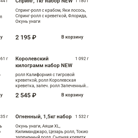
Спринг, 1кг набор NEW
044 г
1 180 г
Спринг-ролл с крабом, Яки лосось,
Спринг-ролл с креветкой, Флорида,
лл
Окунь унаги
2 195 ₽
ну
В корзину
Королевский
61 г
1 092 г
килограмм набор NEW
,
ролл Калифорния с тигровой
креветкой, ролл Королевская
креветка, запеч. ролл Запеченный
лосось терияки, запеч. ролл Аяши
2 545 ₽
ну
В корзину
XL, запеч. ролл Крабик Хот
Огненный, 1,5кг набор
535 г
1 532 г
ь
Окунь унаги, Аяши XL,
о
Килиманджаро, Цезарь ролл, Токио
запеченный ролл, Сырная креветка