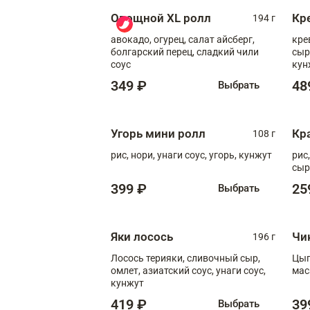
Овощной XL ролл
Кр
194 г
авокадо, огурец, салат айсберг,
кре
болгарский перец, сладкий чили
сыр
соус
кун
диж
349 ₽
48
Выбрать
Угорь мини ролл
Кр
108 г
рис, нори, унаги соус, угорь, кунжут
рис
сыр
399 ₽
25
Выбрать
Яки лосось
Чи
196 г
Лосось терияки, сливочный сыр,
Цып
омлет, азиатский соус, унаги соус,
мас
кунжут
419 ₽
39
Выбрать