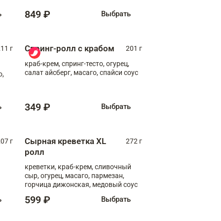
849 ₽
ь
Выбрать
Спринг-ролл с крабом
11 г
201 г
краб-крем, спринг-тесто, огурец,
салат айсберг, масаго, спайси соус
о,
349 ₽
ь
Выбрать
Сырная креветка XL
07 г
272 г
ролл
креветки, краб-крем, сливочный
сыр, огурец, масаго, пармезан,
горчица дижонская, медовый соус
599 ₽
ь
Выбрать