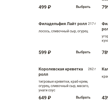
499 ₽
79
Выбрать
Филадельфия Лайт ролл
Фи
217 г
ро
лосось, сливочный сыр, огурец
уго
кун
599 ₽
78
Выбрать
Королевская креветка
Ка
262 г
ролл
кра
тигровые креветки, краб-крем,
огурец, сливочный сыр, масаго,
унаги соус
649 ₽
43
Выбрать