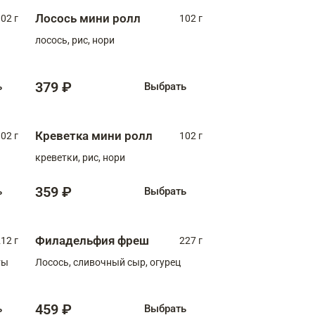
Лосось мини ролл
02 г
102 г
лосось, рис, нори
379 ₽
ь
Выбрать
Креветка мини ролл
02 г
102 г
креветки, рис, нори
359 ₽
ь
Выбрать
Филадельфия фреш
12 г
227 г
ты
Лосось, сливочный сыр, огурец
459 ₽
ь
Выбрать