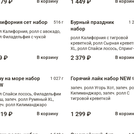
179 ₽
1 449 ₽
В корзину
В корзи
лифорния сет набор
Бурный праздник
516 г
1 
набор
л Калифорния, ролл с авокадо,
л Филадельфия с чукой
ролл Калифорния с тигровой
креветкой, ролл Сырная кревет
XL, ролл Спайси лосось, Спринг-
ролл с угрем и лососем, запеч. 
9 ₽
2 379 ₽
В корзину
В корзи
Медовая креветка
чу на море набор
Горячий лайк набор NEW
1 027 г
6
W
запеч. ролл Угорь Хот, запеч. р
Килиманджаро, запеч. ролл С
л Спайси лосось, Филадельфии
тигровой креветкой
ш, запеч. ролл Румяный XL,
еч. ролл Килиманджаро
919 ₽
1 299 ₽
В корзину
В корзи