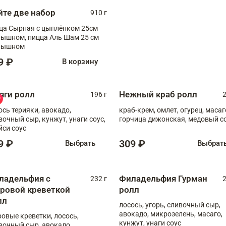
йте две набор
910 г
ца Сырная с цыплёнком 25см
, пицца Аль Шам 25 см
пышном
9 ₽
В корзину
яги ролл
Нежный краб ролл
196 г
2
ось терияки, авокадо,
краб-крем, омлет, огурец, масаг
вочный сыр, кунжут, унаги соус,
горчица дижонская, медовый с
йси соус
9 ₽
309 ₽
Выбрать
Выбрат
ладельфия с
Филадельфия Гурман
232 г
2
гровой креветкой
ролл
лл
лосось, угорь, сливочный сыр,
авокадо, микрозелень, масаго,
ровые креветки, лосось,
кунжут, унаги соус
вочный сыр, авокадо