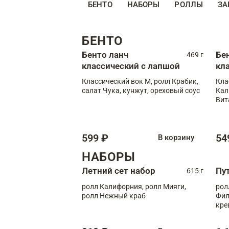
БЕНТО
НАБОРЫ
РОЛЛЫ
ЗА
БЕНТО
Бенто ланч
Бе
469 г
классический с лапшой
кл
Классический вок М, ролл Крабик,
Кла
салат Чука, кунжут, ореховый соус
Кал
Вит
599 ₽
54
В корзину
НАБОРЫ
Летний сет набор
Пу
615 г
ролл Калифорния, ролл Мияги,
рол
ролл Нежный краб
Фил
кре