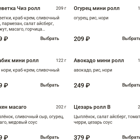
еветка Чиз ролл
Огурец мини ролл
209 г
1
ветки, краб-крем, сливочный
огурец, рис, нори
, пармезан, салат айсберг,
жут, масаго, горчица
онская, медовый соус
9 ₽
209 ₽
Выбрать
Выбрат
абик мини ролл
Авокадо мини ролл
122 г
1
, нори, краб-крем, сливочный
авокадо, рис, нори
9 ₽
249 ₽
Выбрать
Выбрат
кен масаго
Цезарь ролл В
202 г
2
лёнок, сливочный сыр, огурец,
Цыплёнок, салат айсберг, тома
аго, медовый соус
черри, цезарь соус
9 ₽
379 ₽
Выбрать
Выбрат