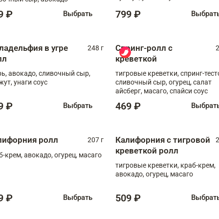
9 ₽
799 ₽
Выбрать
Выбрат
ладельфия в угре
Спринг-ролл с
248 г
2
лл
креветкой
рь, авокадо, сливочный сыр,
тигровые креветки, спринг-тест
жут, унаги соус
сливочный сыр, огурец, салат
айсберг, масаго, спайси соус
9 ₽
469 ₽
Выбрать
Выбрат
лифорния ролл
Калифорния с тигровой
207 г
2
креветкой ролл
б-крем, авокадо, огурец, масаго
тигровые креветки, краб-крем,
авокадо, огурец, масаго
9 ₽
509 ₽
Выбрать
Выбрат