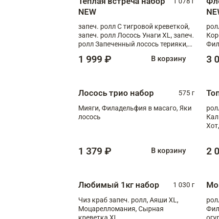
Теплая встреча набор
Фл
1 078 г
NEW
NE
запеч. ролл С тигровой креветкой,
рол
запеч. ролл Лосось Унаги XL, запеч.
Кор
ролл Запеченный лосось терияки,
Фил
запеч. ролл Румяный XL
Лос
1 999 ₽
3 
В корзину
Тиг
зап
Лосось трио набор
То
575 г
Мияги, Филадельфия в масаго, Яки
рол
лосось
Кал
Хот
тер
1 379 ₽
2 
В корзину
Любимый 1кг набор
Мо
1 030 г
Чиз краб запеч. ролл, Аяши XL,
рол
Моцарелломания, Сырная
Фил
креветка XL
огу