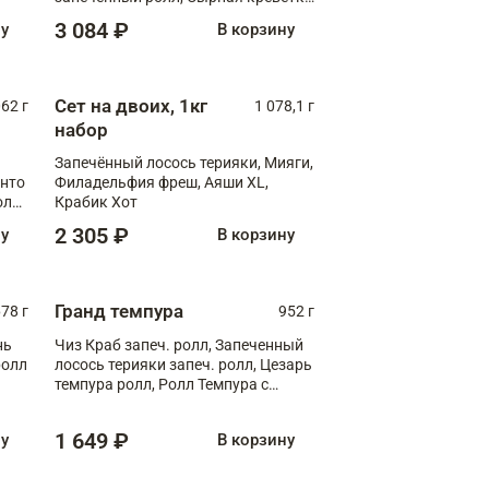
XL
3 084 ₽
ну
В корзину
Сет на двоих, 1кг
062 г
1 078,1 г
набор
Запечённый лосось терияки, Мияги,
анто
Филадельфия фреш, Аяши XL,
олл
Крабик Хот
2 305 ₽
ну
В корзину
Гранд темпура
78 г
952 г
нь
Чиз Краб запеч. ролл, Запеченный
ролл
лосось терияки запеч. ролл, Цезарь
темпура ролл, Ролл Темпура с
креветкой
1 649 ₽
ну
В корзину