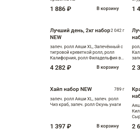
1 886 ₽
1 
В корзину
Лучший день, 2кг набор
Лу
2 042 г
NEW
на
запеч. ролл Аяши XL, Запечённый с
рол
тигровой креветкой ролл, ролл
Кал
Калифорния, ролл Филадельфия в
зап
масаго, запеч. ролл Румяный XL,
зап
4 282 ₽
2 
В корзину
запеч. ролл Моцарелломания, ролл
Сырная креветка XL, запеч. ролл
Сырный XL
Хайп набор NEW
Кр
789 г
на
запеч. ролл Аяши XL, запеч. ролл
Чиз краб, запеч. ролл Окунь унаги
Аяш
Кил
Сыр
1 397 ₽
2 
В корзину