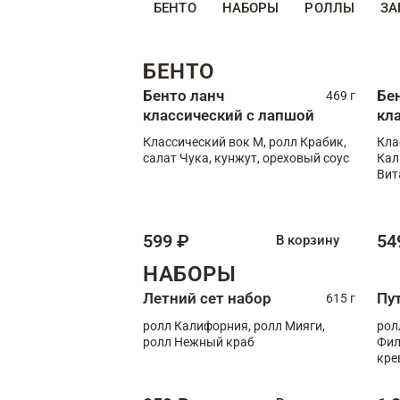
БЕНТО
НАБОРЫ
РОЛЛЫ
ЗА
БЕНТО
Бенто ланч
Бе
469 г
классический с лапшой
кл
Классический вок М, ролл Крабик,
Кла
салат Чука, кунжут, ореховый соус
Кал
Вит
599 ₽
54
В корзину
НАБОРЫ
Летний сет набор
Пу
615 г
ролл Калифорния, ролл Мияги,
рол
ролл Нежный краб
Фил
кре