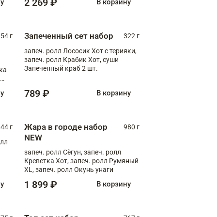
2 269 ₽
ну
В корзину
Запеченный сет набор
254 г
322 г
запеч. ролл Лососик Хот с терияки,
запеч. ролл Крабик Хот, суши
Запеченный краб 2 шт.
ка
ролл
789 ₽
ну
В корзину
Жара в городе набор
44 г
980 г
NEW
олл
запеч. ролл Сёгун, запеч. ролл
Креветка Хот, запеч. ролл Румяный
XL, запеч. ролл Окунь унаги
1 899 ₽
ну
В корзину