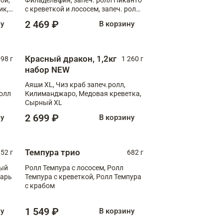
ик,
с креветкой и лососем, запеч. ролл
С тигровой креветкой
2 469 ₽
ну
В корзину
Красный дракон, 1,2кг
098 г
1 260 г
набор NEW
Аяши XL, Чиз краб запеч.ролл,
ролл
Килиманджаро, Медовая креветка,
Сырный XL
2 699 ₽
ну
В корзину
Темпура трио
52 г
682 г
ный
Ролл Темпура с лососем, Ролл
зарь
Темпура с креветкой, Ролл Темпура
с крабом
1 549 ₽
ну
В корзину