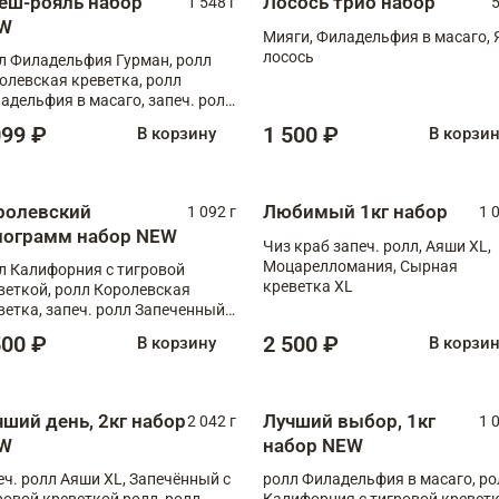
еш-рояль набор
Лосось трио набор
1 548 г
5
W
Мияги, Филадельфия в масаго, 
лосось
л Филадельфия Гурман, ролл
олевская креветка, ролл
адельфия в масаго, запеч. ролл
ось Унаги XL, запеч. ролл
099 ₽
1 500 ₽
В корзину
В корзи
ровая креветка с моцареллой,
еч. ролл Эби краб с лососем
ролевский
Любимый 1кг набор
1 092 г
1 
лограмм набор NEW
Чиз краб запеч. ролл, Аяши XL,
Моцарелломания, Сырная
л Калифорния с тигровой
креветка XL
веткой, ролл Королевская
ветка, запеч. ролл Запеченный
ось терияки, запеч. ролл Аяши
500 ₽
2 500 ₽
В корзину
В корзи
 запеч. ролл Крабик Хот
чший день, 2кг набор
Лучший выбор, 1кг
2 042 г
1 
W
набор NEW
еч. ролл Аяши XL, Запечённый с
ролл Филадельфия в масаго, ро
ровой креветкой ролл, ролл
Калифорния с тигровой креветк