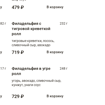
479 ₽
ну
В корзину
Филадельфия с
82 г
232 г
тигровой креветкой
ролл
тигровые креветки, лосось,
сливочный сыр, авокадо
719 ₽
ну
В корзину
Филадельфия в угре
17 г
248 г
ролл
угорь, авокадо, сливочный сыр,
кунжут, унаги соус
729 ₽
ну
В корзину