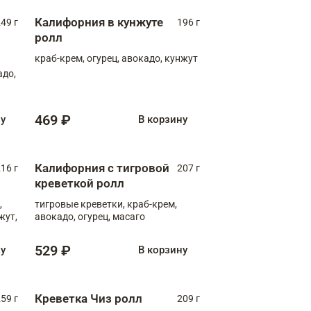
Калифорния в кунжуте
49 г
196 г
ролл
краб-крем, огурец, авокадо, кунжут
адо,
469 ₽
ну
В корзину
Калифорния с тигровой
16 г
207 г
креветкой ролл
,
тигровые креветки, краб-крем,
жут,
авокадо, огурец, масаго
529 ₽
ну
В корзину
Креветка Чиз ролл
59 г
209 г