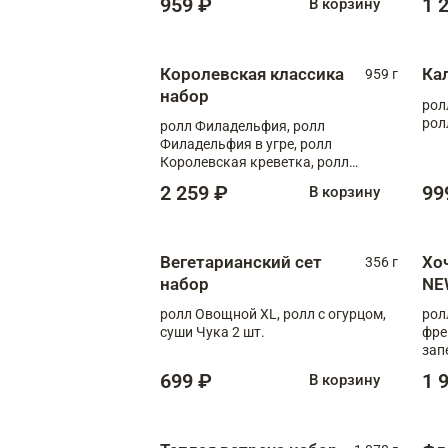
959 ₽
1 
В корзину
Королевская классика
Ка
959 г
набор
рол
рол
ролл Филадельфия, ролл
Филадельфия в угре, ролл
Королевская креветка, ролл
Калифорния
2 259 ₽
99
В корзину
Вегетарианский сет
Хо
356 г
набор
NE
ролл Овощной XL, ролл с огурцом,
рол
суши Чука 2 шт.
фре
зап
699 ₽
1 
В корзину