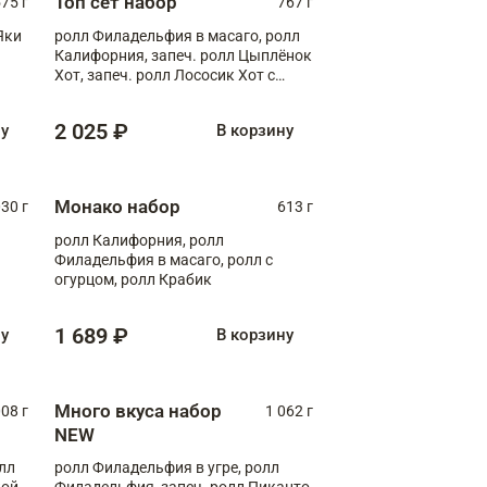
Топ сет набор
75 г
767 г
Яки
ролл Филадельфия в масаго, ролл
Калифорния, запеч. ролл Цыплёнок
Хот, запеч. ролл Лососик Хот с
терияки , запеч. ролл Крабик Хот
2 025 ₽
ну
В корзину
Монако набор
030 г
613 г
ролл Калифорния, ролл
Филадельфия в масаго, ролл с
огурцом, ролл Крабик
1 689 ₽
ну
В корзину
Много вкуса набор
008 г
1 062 г
NEW
лл
ролл Филадельфия в угре, ролл
ой,
Филадельфия, запеч. ролл Пиканто