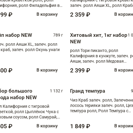
ифорния, ролл Филадельфия в
запеч. ролл Аяши XL, ролл Краб
аго, запеч. ролл Румяный XL,
запеч. ролл Лосось терияки
999 ₽
2 359 ₽
В корзину
В корзи
еч. ролл Моцарелломания, ролл
ная креветка XL, запеч. ролл
ный XL
йп набор NEW
Хитовый хит, 1кг набор
789 г
1 
NEW
еч. ролл Аяши XL, запеч. ролл
 краб, запеч. ролл Окунь унаги
ролл Тори пиканто, ролл
Калифорния в кунжуте, запеч. 
Аяши, запеч. ролл Медовая
креветка, ролл Филадельфия с
400 ₽
2 399 ₽
В корзину
В корзи
чукой
бор большого
Гранд темпура
1 132 г
9
рода набор NEW
Чиз Краб запеч. ролл, Запечен
лосось терияки запеч. ролл, Це
л Калифорния с тигровой
темпура ролл, Ролл Темпура с
веткой, ролл Цыплёнок Чука с
креветкой
ховым соусом, ролл Самурай,
л Шиитаке пиканто, Спринг-
505 ₽
1 849 ₽
В корзину
В корзи
л с крабом