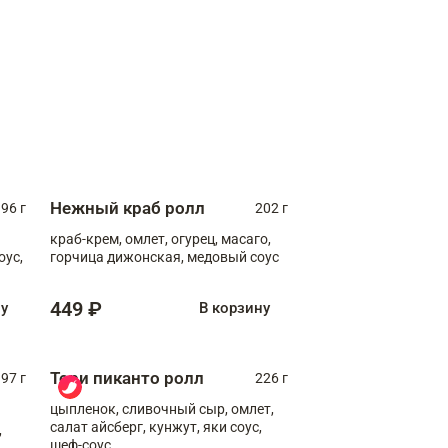
Нежный краб ролл
96 г
202 г
краб-крем, омлет, огурец, масаго,
оус,
горчица дижонская, медовый соус
449 ₽
ну
В корзину
Тори пиканто ролл
97 г
226 г
цыпленок, сливочный сыр, омлет,
салат айсберг, кунжут, яки соус,
,
шеф-соус