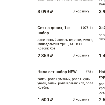
XL
Кал
мас
3 099 ₽
3 
В корзину
зап
Сыр
Сыр
Сет на двоих, 1кг
Ха
1 078,1 г
набор
зап
Чиз
Запечённый лосось терияки, Мияги,
Филадельфия фреш, Аяши XL,
Крабик Хот
2 359 ₽
1 
В корзину
Чилл сет набор NEW
На
678 г
го
запеч. ролл Румяный, ролл Окунь
унаги, запеч. ролл Крабик Хот, ролл
рол
Крабик
кре
оре
рол
1 500 ₽
2 
В корзину
рол