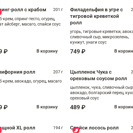
ринг-ролл с крабом
Филадельфия в угре с
201 г
2
тигровой креветкой
б-крем, спринг-тесто, огурец,
ролл
ат айсберг, масаго, спайси соус
угорь, тигровые креветки, авок
сливочный сыр, микрозелень,
кунжут, унаги соус
9 ₽
749 ₽
В корзину
В корзи
лифорния ролл
Цыпленок Чука с
207 г
2
ореховым соусом ролл
б-крем, авокадо, огурец, масаго
цыпленок, чука, сливочный сыр
авокадо, болгарский перец, кун
ореховый соус
9 ₽
489 ₽
В корзину
В корзи
ощной XL ролл
Спайси лосось ролл
194 г
2