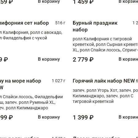
259 ₽
1 459 ₽
В корзину
В корзи
лифорния сет набор
Бурный праздник
516 г
1 
набор
л Калифорния, ролл с авокадо,
л Филадельфия с чукой
ролл Калифорния с тигровой
креветкой, ролл Сырная кревет
XL, ролл Спайси лосось, Спринг-
ролл с угрем и лососем, запеч. 
9 ₽
2 779 ₽
В корзину
В корзи
Медовая креветка
чу на море набор
Горячий лайк набор NEW
1 027 г
6
W
запеч. ролл Угорь Хот, запеч. р
Килиманджаро, запеч. ролл С
л Спайси лосось, Филадельфии
тигровой креветкой
ш, запеч. ролл Румяный XL,
еч. ролл Килиманджаро
999 ₽
1 399 ₽
В корзину
В корзи