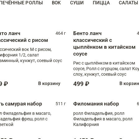
ПЕЧЁННЫЕ РОЛЛЫ
ВОК
СУШИ
ПИЦЦА
САЛАТЫ
нто ланч
Бенто ланч
464 г
4
ассический с рисом
классический с
цыплёнком в китайском
ссический вок М с рисом,
соусе
ифорния 1/2, салат
аминный, кунжут, соевый соус
Рис с цыплёнком в китайском
соусе, Ролл с огурцом, салат Ко
слоу, кунжут, соевый соус
9 ₽
499 ₽
В корзину
В корзи
ть самурая набор
Филомания набор
511 г
6
л Филадельфия в масаго,
ролл Филадельфия, ролл
адельфия фреш, ролл с
Филадельфия в масаго, ролл
веткой
Калифорния