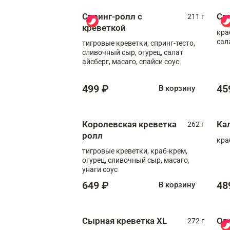
Спринг-ролл с
Сп
211 г
креветкой
кра
сал
тигровые креветки, спринг-тесто,
сливочный сыр, огурец, салат
айсберг, масаго, спайси соус
499 ₽
45
В корзину
Королевская креветка
Ка
262 г
ролл
кра
тигровые креветки, краб-крем,
огурец, сливочный сыр, масаго,
унаги соус
649 ₽
48
В корзину
Сырная креветка XL
Ов
272 г