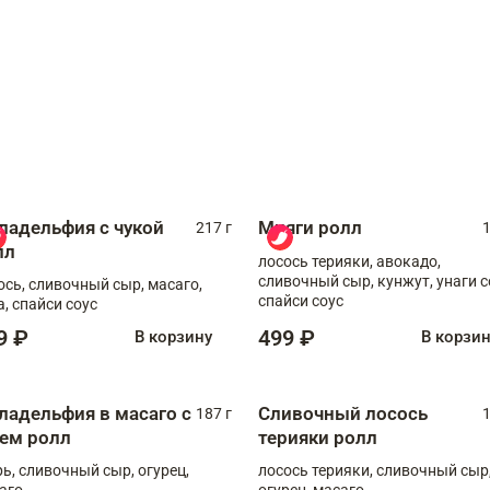
ладельфия с чукой
Мияги ролл
217 г
1
лл
лосось терияки, авокадо,
сливочный сыр, кунжут, унаги с
ось, сливочный сыр, масаго,
спайси соус
а, спайси соус
9 ₽
499 ₽
В корзину
В корзи
ладельфия в масаго с
Сливочный лосось
187 г
1
рем ролл
терияки ролл
рь, сливочный сыр, огурец,
лосось терияки, сливочный сыр
аго
огурец, масаго