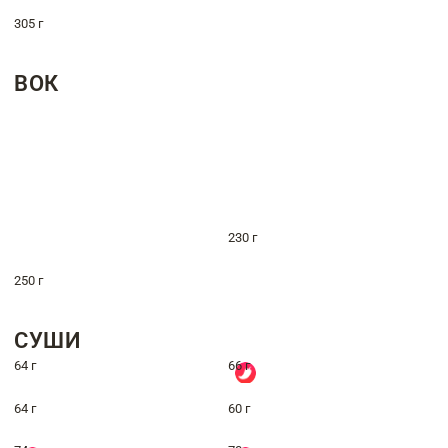
305 г
ВОК
230 г
250 г
СУШИ
64 г
66 г
64 г
60 г