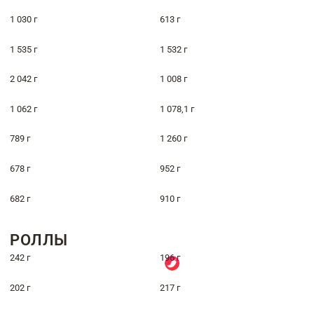
1 030 г
613 г
1 535 г
1 532 г
2 042 г
1 008 г
1 062 г
1 078,1 г
789 г
1 260 г
678 г
952 г
682 г
910 г
РОЛЛЫ
242 г
196 г
202 г
217 г