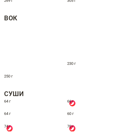
269 г
305 г
ВОК
230 г
250 г
СУШИ
64 г
66 г
64 г
60 г
74 г
70 г