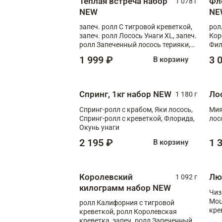
Теплая встреча набор
Фл
1 078 г
NEW
NE
запеч. ролл С тигровой креветкой,
рол
запеч. ролл Лосось Унаги XL, запеч.
Кор
ролл Запеченный лосось терияки,
Фил
запеч. ролл Румяный XL
Лос
1 999 ₽
3 
В корзину
Тиг
зап
Спринг, 1кг набор NEW
Ло
1 180 г
Спринг-ролл с крабом, Яки лосось,
Мия
Спринг-ролл с креветкой, Флорида,
лос
Окунь унаги
2 195 ₽
1 
В корзину
Королевский
Лю
1 092 г
килограмм набор NEW
Чиз
Моц
ролл Калифорния с тигровой
кре
креветкой, ролл Королевская
креветка, запеч. ролл Запеченный