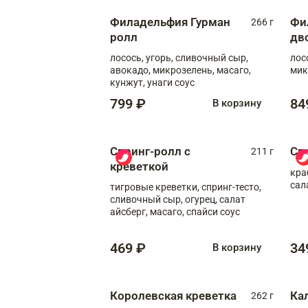
Филадельфия Гурман
Фи
266 г
ролл
дв
лосось, угорь, сливочный сыр,
лос
авокадо, микрозелень, масаго,
мик
кунжут, унаги соус
799 ₽
84
В корзину
Спринг-ролл с
Сп
211 г
креветкой
кра
сал
тигровые креветки, спринг-тесто,
сливочный сыр, огурец, салат
айсберг, масаго, спайси соус
469 ₽
34
В корзину
Королевская креветка
Ка
262 г