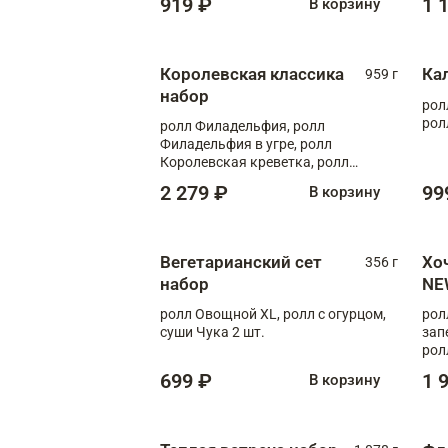
919 ₽
1 
В корзину
Королевская классика
Ка
959 г
набор
рол
рол
ролл Филадельфия, ролл
Филадельфия в угре, ролл
Королевская креветка, ролл
Калифорния
2 279 ₽
99
В корзину
Вегетарианский сет
Хо
356 г
набор
NE
ролл Овощной XL, ролл с огурцом,
рол
суши Чука 2 шт.
зап
рол
699 ₽
1 
В корзину