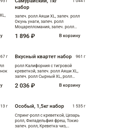
Самурайский, 1кг
595 г
1 044 г
набор
XL,
запеч. ролл Аяши XL, запеч. ролл
Окунь унаги, запеч. ролл
Моцарелломания, запеч. ролл
Килиманджаро
1 896 ₽
ну
В корзину
Вкусный квартет набор
67 г
961 г
лл
ролл Калифорния с тигровой
ёнок
креветкой, запеч. ролл Аяши XL,
запеч. ролл Сырный XL, ролл
т
Калифорния
2 036 ₽
ну
В корзину
Особый, 1,5кг набор
13 г
1 535 г
Спринг-ролл с креветкой, Цезарь
ролл, Филадельфия фреш, Токио
запеч. ролл, Креветка чиз,
Запечённый лосось терияки,