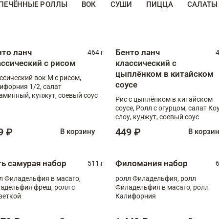
ПЕЧЁННЫЕ РОЛЛЫ
ВОК
СУШИ
ПИЦЦА
САЛАТЫ
нто ланч
Бенто ланч
464 г
4
ассический с рисом
классический с
цыплёнком в китайском
ссический вок М с рисом,
соусе
ифорния 1/2, салат
аминный, кунжут, соевый соус
Рис с цыплёнком в китайском
соусе, Ролл с огурцом, салат Ко
слоу, кунжут, соевый соус
9 ₽
449 ₽
В корзину
В корзи
ть самурая набор
Филомания набор
511 г
6
л Филадельфия в масаго,
ролл Филадельфия, ролл
адельфия фреш, ролл с
Филадельфия в масаго, ролл
веткой
Калифорния