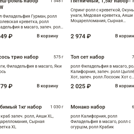
еш-рояль набор
Пятничный, 1,5кг набор
1 548 г
1 
W
Спринг-ролл с креветкой, Окунь
унаги, Медовая креветка, Аяши 
л Филадельфия Гурман, ролл
Моцарелломания, Сырная
олевская креветка, ролл
креветка XL
адельфия в масаго, запеч. ролл
ось Унаги XL, запеч. ролл
049 ₽
2 974 ₽
В корзину
В корзи
ровая креветка с моцареллой,
еч. ролл Эби краб с лососем
сось трио набор
Топ сет набор
575 г
7
ги, Филадельфия в масаго, Яки
ролл Филадельфия в масаго, ро
ось
Калифорния, запеч. ролл Цыпл
Хот, запеч. ролл Лососик Хот с
терияки , запеч. ролл Крабик Хо
379 ₽
2 025 ₽
В корзину
В корзи
бимый 1кг набор
Монако набор
1 030 г
6
 краб запеч. ролл, Аяши XL,
ролл Калифорния, ролл
арелломания, Сырная
Филадельфия в масаго, ролл с
ветка XL
огурцом, ролл Крабик