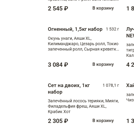
лосось терияки, запеч. ролл Аяши
2 545 ₽
1 
В корзину
XL, запеч. ролл Крабик Хот
Огненный, 1,5кг набор
Лу
1 532 г
NE
Окунь унаги, Аяши XL,
Килиманджаро, Цезарь ролл, Токио
зап
запеченный ролл, Сырная креветка
тиг
XL
Кал
мас
3 084 ₽
4 
В корзину
зап
Сыр
Сыр
Сет на двоих, 1кг
Ха
1 078,1 г
набор
зап
Чиз
Запечённый лосось терияки, Мияги,
Филадельфия фреш, Аяши XL,
Крабик Хот
2 305 ₽
1 
В корзину