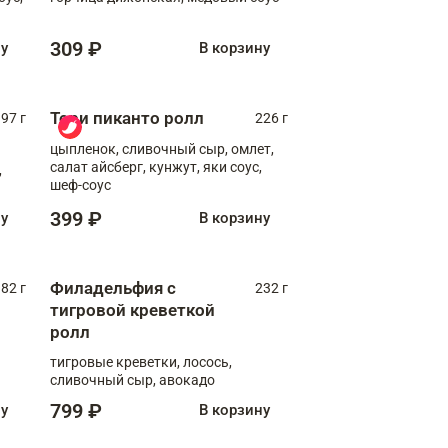
309 ₽
ну
В корзину
Тори пиканто ролл
97 г
226 г
цыпленок, сливочный сыр, омлет,
салат айсберг, кунжут, яки соус,
,
шеф-соус
399 ₽
ну
В корзину
Филадельфия с
82 г
232 г
тигровой креветкой
ролл
тигровые креветки, лосось,
сливочный сыр, авокадо
799 ₽
ну
В корзину