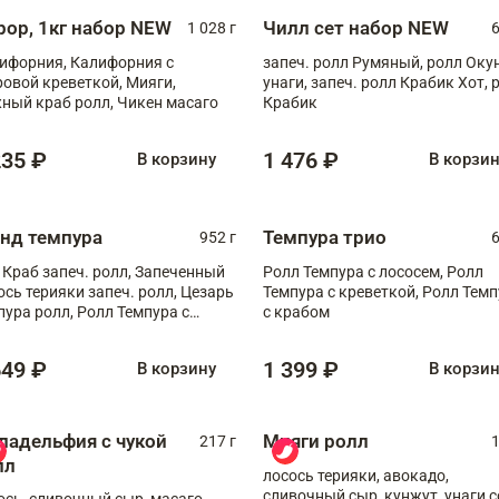
рор, 1кг набор NEW
Чилл сет набор NEW
1 028 г
6
ифорния, Калифорния с
запеч. ролл Румяный, ролл Оку
ровой креветкой, Мияги,
унаги, запеч. ролл Крабик Хот, 
ный краб ролл, Чикен масаго
Крабик
235 ₽
1 476 ₽
В корзину
В корзи
анд темпура
Темпура трио
952 г
6
 Краб запеч. ролл, Запеченный
Ролл Темпура с лососем, Ролл
ось терияки запеч. ролл, Цезарь
Темпура с креветкой, Ролл Тем
пура ролл, Ролл Темпура с
с крабом
веткой
649 ₽
1 399 ₽
В корзину
В корзи
ладельфия с чукой
Мияги ролл
217 г
1
лл
лосось терияки, авокадо,
сливочный сыр, кунжут, унаги с
ось, сливочный сыр, масаго,