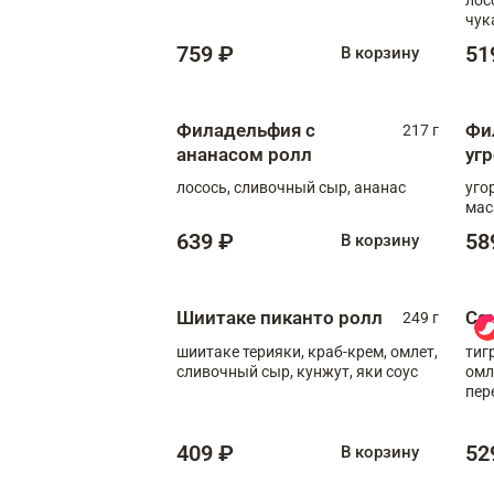
чук
759 ₽
51
В корзину
Филадельфия с
Фи
217 г
ананасом ролл
уг
лосось, сливочный сыр, ананас
уго
мас
639 ₽
58
В корзину
Шиитаке пиканто ролл
Са
249 г
шиитаке терияки, краб-крем, омлет,
тиг
сливочный сыр, кунжут, яки соус
омл
пер
мол
409 ₽
52
В корзину