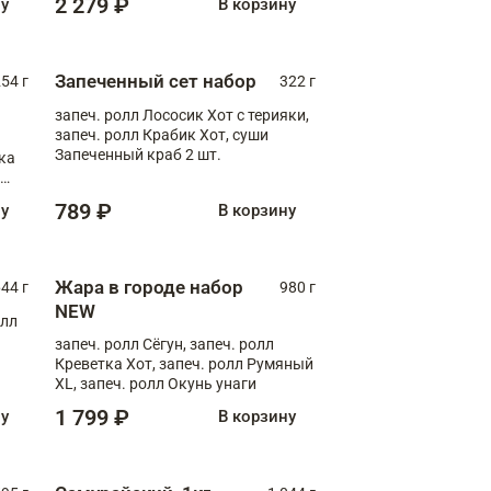
2 279 ₽
ну
В корзину
Запеченный сет набор
254 г
322 г
запеч. ролл Лососик Хот с терияки,
запеч. ролл Крабик Хот, суши
Запеченный краб 2 шт.
ка
ролл
789 ₽
ну
В корзину
Жара в городе набор
44 г
980 г
NEW
олл
запеч. ролл Сёгун, запеч. ролл
Креветка Хот, запеч. ролл Румяный
XL, запеч. ролл Окунь унаги
1 799 ₽
ну
В корзину