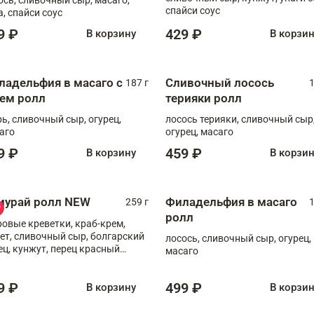
спайси соус
а, спайси соус
9 ₽
429 ₽
В корзину
В корзи
ладельфия в масаго с
Сливочный лосось
187 г
1
рем ролл
терияки ролл
рь, сливочный сыр, огурец,
лосось терияки, сливочный сыр
аго
огурец, масаго
9 ₽
459 ₽
В корзину
В корзи
мурай ролл NEW
Филадельфия в масаго
259 г
1
ролл
ровые креветки, краб-крем,
ет, сливочный сыр, болгарский
лосось, сливочный сыр, огурец,
ец, кунжут, перец красный
масаго
отый, масаго, шеф-соус
9 ₽
499 ₽
В корзину
В корзи