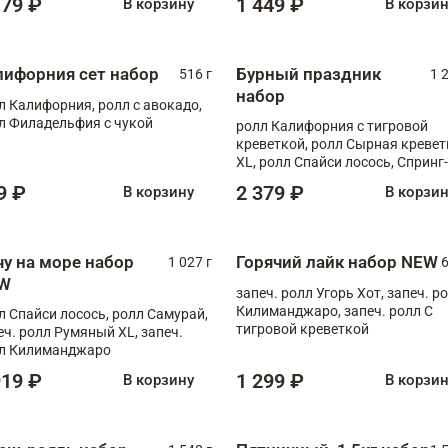
179 ₽
1 449 ₽
В корзину
В корзи
лифорния сет набор
Бурный праздник
516 г
1 
набор
л Калифорния, ролл с авокадо,
л Филадельфия с чукой
ролл Калифорния с тигровой
креветкой, ролл Сырная кревет
XL, ролл Спайси лосось, Спринг-
ролл с угрем и лососем, запеч. 
9 ₽
2 379 ₽
В корзину
В корзи
Медовая креветка
чу на море набор
Горячий лайк набор NEW
1 027 г
6
W
запеч. ролл Угорь Хот, запеч. р
Килиманджаро, запеч. ролл С
л Спайси лосось, ролл Самурай,
тигровой креветкой
еч. ролл Румяный XL, запеч.
л Килиманджаро
919 ₽
1 299 ₽
В корзину
В корзи