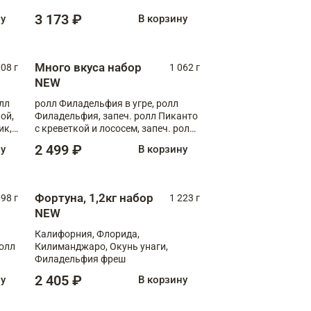
Флорида
3 173 ₽
ну
В корзину
Много вкуса набор
008 г
1 062 г
NEW
лл
ролл Филадельфия в угре, ролл
ой,
Филадельфия, запеч. ролл Пиканто
ик,
с креветкой и лососем, запеч. ролл
С тигровой креветкой
2 499 ₽
ну
В корзину
Фортуна, 1,2кг набор
098 г
1 223 г
NEW
Калифорния, Флорида,
ролл
Килиманджаро, Окунь унаги,
Филадельфия фреш
2 405 ₽
ну
В корзину