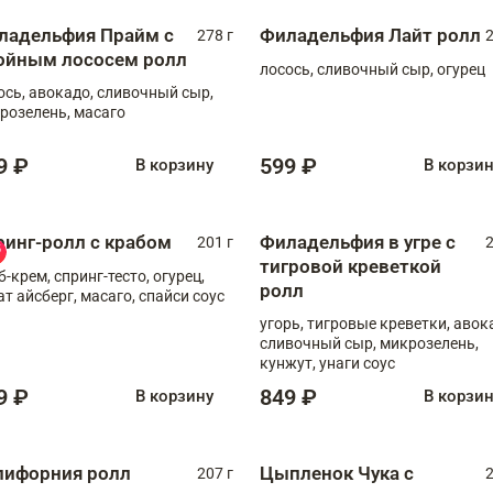
ладельфия Прайм с
Филадельфия Лайт ролл
278 г
2
ойным лососем ролл
лосось, сливочный сыр, огурец
ось, авокадо, сливочный сыр,
розелень, масаго
9 ₽
599 ₽
В корзину
В корзи
ринг-ролл с крабом
Филадельфия в угре с
201 г
2
тигровой креветкой
б-крем, спринг-тесто, огурец,
ролл
ат айсберг, масаго, спайси соус
угорь, тигровые креветки, авок
сливочный сыр, микрозелень,
кунжут, унаги соус
9 ₽
849 ₽
В корзину
В корзи
лифорния ролл
Цыпленок Чука с
207 г
2