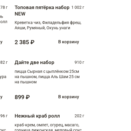
Топовая пятёрка набор
78 г
1 002 г
NEW
нь
ролл
Креветка чиз, Филадельфия фреш,
Аяши, Румяный, Окунь унаги
2 385 ₽
ну
В корзину
Дайте две набор
82 г
910 г
пицца Сырная с цыплёнком 25см
пура
на пышном, пицца Аль Шам 25 см
на пышном
899 ₽
ну
В корзину
Нежный краб ролл
96 г
202 г
краб-крем, омлет, огурец, масаго,
оус,
горчица дижонская, медовый соус