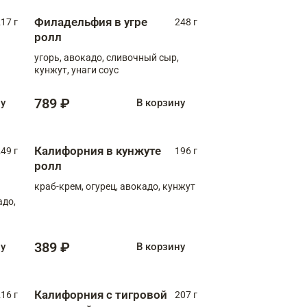
Филадельфия в угре
17 г
248 г
ролл
угорь, авокадо, сливочный сыр,
кунжут, унаги соус
789 ₽
ну
В корзину
Калифорния в кунжуте
49 г
196 г
ролл
краб-крем, огурец, авокадо, кунжут
адо,
389 ₽
ну
В корзину
Калифорния с тигровой
16 г
207 г