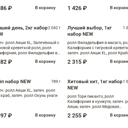
886 ₽
1 426 ₽
В корзину
В корзи
чший день, 2кг набор
Лучший выбор, 1кг
2 042 г
1 
W
набор NEW
еч. ролл Аяши XL, Запечённый с
ролл Филадельфия в масаго, ро
ровой креветкой ролл, ролл
Калифорния с тигровой креветк
ифорния, ролл Филадельфия в
запеч. ролл Аяши XL, ролл Краб
аго, запеч. ролл Румяный XL,
запеч. ролл Лосось терияки
282 ₽
2 315 ₽
В корзину
В корзи
еч. ролл Моцарелломания, ролл
ная креветка XL, запеч. ролл
ный XL
йп набор NEW
Хитовый хит, 1кг набор
789 г
1 
NEW
еч. ролл Аяши XL, запеч. ролл
 краб, запеч. ролл Окунь унаги
ролл Тори пиканто, ролл
Калифорния в кунжуте, запеч. 
Аяши, запеч. ролл Медовая
креветка, ролл Филадельфия с
397 ₽
2 255 ₽
В корзину
В корзи
чукой