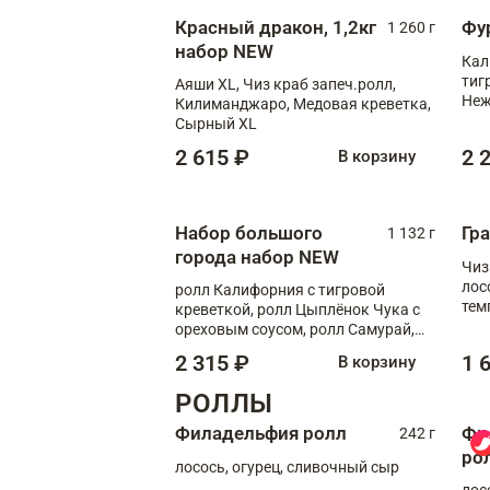
Красный дракон, 1,2кг
Фу
1 260 г
набор NEW
Кал
тиг
Аяши XL, Чиз краб запеч.ролл,
Неж
Килиманджаро, Медовая креветка,
Сырный XL
2 615 ₽
2 
В корзину
Набор большого
Гр
1 132 г
города набор NEW
Чиз
лос
ролл Калифорния с тигровой
тем
креветкой, ролл Цыплёнок Чука с
кре
ореховым соусом, ролл Самурай,
ролл Шиитаке пиканто, Спринг-
2 315 ₽
1 
В корзину
ролл с крабом
РОЛЛЫ
Филадельфия ролл
Фи
242 г
ро
лосось, огурец, сливочный сыр
лос