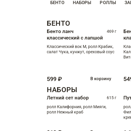
БЕНТО
НАБОРЫ
РОЛЛЫ
ЗА
БЕНТО
Бенто ланч
Бе
469 г
классический с лапшой
кл
Классический вок М, ролл Крабик,
Кла
салат Чука, кунжут, ореховый соус
Кал
Вит
599 ₽
54
В корзину
НАБОРЫ
Летний сет набор
Пу
615 г
ролл Калифорния, ролл Мияги,
рол
ролл Нежный краб
Фил
кре