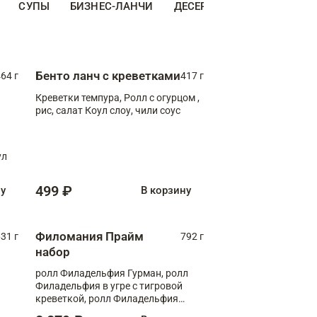
СУПЫ
БИЗНЕС-ЛАНЧИ
ДЕСЕРТЫ
ДОПОЛНИТЕ
Бенто ланч с креветками
64 г
417 г
Креветки темпура, Ролл с огурцом ,
рис, салат Коул слоу, чили соус
ул
499 ₽
ну
В корзину
Филомания Прайм
31 г
792 г
набор
ролл Филадельфия Гурман, ролл
Филадельфия в угре с тигровой
креветкой, ролл Филадельфия
Прайм с двойным лососем