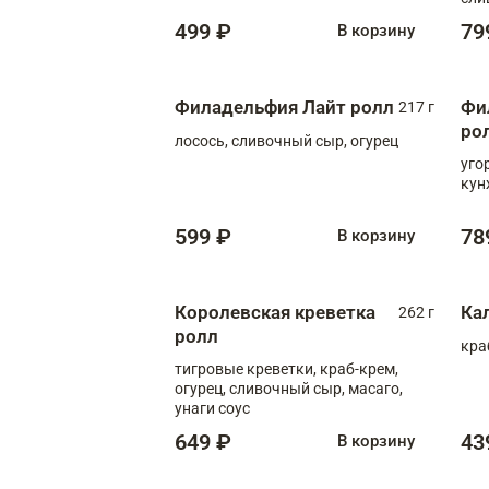
499 ₽
79
В корзину
Филадельфия Лайт ролл
Фи
217 г
ро
лосось, сливочный сыр, огурец
уго
кун
599 ₽
78
В корзину
Королевская креветка
Ка
262 г
ролл
кра
тигровые креветки, краб-крем,
огурец, сливочный сыр, масаго,
унаги соус
649 ₽
43
В корзину