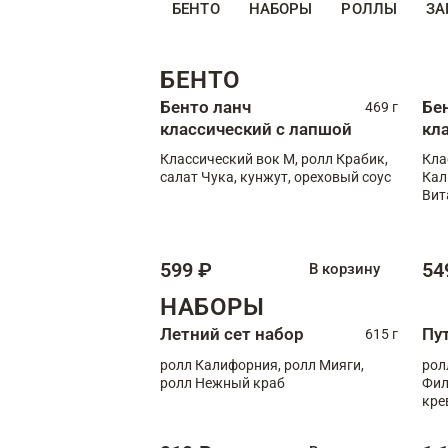
БЕНТО
НАБОРЫ
РОЛЛЫ
ЗА
БЕНТО
Бенто ланч
Бе
469 г
классический с лапшой
кл
Классический вок М, ролл Крабик,
Кла
салат Чука, кунжут, ореховый соус
Кал
Вит
599 ₽
54
В корзину
НАБОРЫ
Летний сет набор
Пу
615 г
ролл Калифорния, ролл Мияги,
рол
ролл Нежный краб
Фил
кре