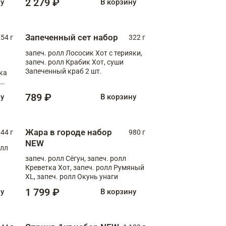
2 279 ₽
ну
В корзину
Запеченный сет набор
254 г
322 г
запеч. ролл Лососик Хот с терияки,
запеч. ролл Крабик Хот, суши
Запеченный краб 2 шт.
ка
ролл
789 ₽
ну
В корзину
Жара в городе набор
44 г
980 г
NEW
олл
запеч. ролл Сёгун, запеч. ролл
Креветка Хот, запеч. ролл Румяный
XL, запеч. ролл Окунь унаги
1 799 ₽
ну
В корзину