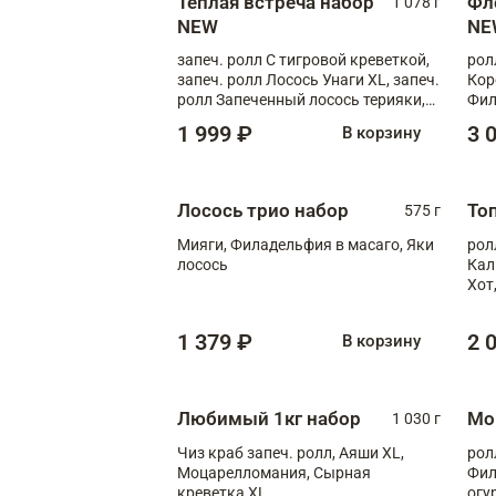
Теплая встреча набор
Фл
1 078 г
NEW
NE
запеч. ролл С тигровой креветкой,
рол
запеч. ролл Лосось Унаги XL, запеч.
Кор
ролл Запеченный лосось терияки,
Фил
запеч. ролл Румяный XL
Лос
1 999 ₽
3 
В корзину
Тиг
зап
Лосось трио набор
То
575 г
Мияги, Филадельфия в масаго, Яки
рол
лосось
Кал
Хот
тер
1 379 ₽
2 
В корзину
Любимый 1кг набор
Мо
1 030 г
Чиз краб запеч. ролл, Аяши XL,
рол
Моцарелломания, Сырная
Фил
креветка XL
огу