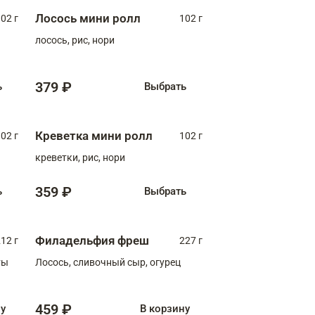
Лосось мини ролл
02 г
102 г
лосось, рис, нори
379 ₽
ь
Выбрать
Креветка мини ролл
02 г
102 г
креветки, рис, нори
359 ₽
ь
Выбрать
Филадельфия фреш
12 г
227 г
ты
Лосось, сливочный сыр, огурец
459 ₽
ну
В корзину