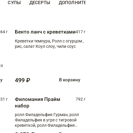
СУПЫ
ДЕСЕРТЫ
ДОПОЛНИТЕЛЬНО
НАПИТКИ
Бенто ланч с креветками
64 г
417 г
Креветки темпура, Ролл с огурцом ,
рис, салат Коул слоу, чили соус
ул
499 ₽
ну
В корзину
Филомания Прайм
31 г
792 г
набор
ролл Филадельфия Гурман, ролл
Филадельфия в угре с тигровой
креветкой, ролл Филадельфия
Прайм с двойным лососем