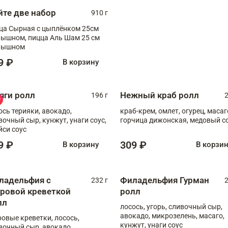
йте две набор
910 г
ца Сырная с цыплёнком 25см
, пицца Аль Шам 25 см
пышном
9 ₽
В корзину
яги ролл
Нежный краб ролл
196 г
2
ось терияки, авокадо,
краб-крем, омлет, огурец, масаг
вочный сыр, кунжут, унаги соус,
горчица дижонская, медовый с
йси соус
9 ₽
309 ₽
В корзину
В корзи
ладельфия с
Филадельфия Гурман
232 г
2
гровой креветкой
ролл
лл
лосось, угорь, сливочный сыр,
авокадо, микрозелень, масаго,
ровые креветки, лосось,
кунжут, унаги соус
вочный сыр, авокадо