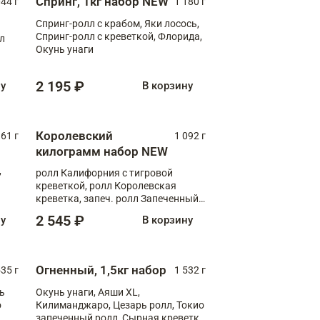
Спринг, 1кг набор NEW
044 г
1 180 г
Спринг-ролл с крабом, Яки лосось,
Спринг-ролл с креветкой, Флорида,
лл
Окунь унаги
2 195 ₽
ну
В корзину
Королевский
61 г
1 092 г
килограмм набор NEW
,
ролл Калифорния с тигровой
креветкой, ролл Королевская
креветка, запеч. ролл Запеченный
лосось терияки, запеч. ролл Аяши
2 545 ₽
ну
В корзину
XL, запеч. ролл Крабик Хот
Огненный, 1,5кг набор
535 г
1 532 г
ь
Окунь унаги, Аяши XL,
о
Килиманджаро, Цезарь ролл, Токио
запеченный ролл, Сырная креветка