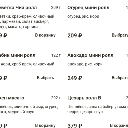
еветка Чиз ролл
Огурец мини ролл
209 г
1
ветки, краб-крем, сливочный
огурец, рис, нори
, пармезан, салат айсберг,
жут, масаго, горчица
онская, медовый соус
9 ₽
209 ₽
В корзину
Выбрат
абик мини ролл
Авокадо мини ролл
122 г
1
, нори, краб-крем, сливочный
авокадо, рис, нори
9 ₽
249 ₽
Выбрать
Выбрат
кен масаго
Цезарь ролл В
202 г
2
лёнок, сливочный сыр, огурец,
Цыплёнок, салат айсберг, тома
аго, медовый соус
черри, цезарь соус
9 ₽
379 ₽
В корзину
В корзи