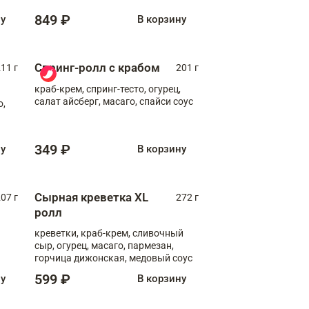
849 ₽
ну
В корзину
Спринг-ролл с крабом
11 г
201 г
краб-крем, спринг-тесто, огурец,
салат айсберг, масаго, спайси соус
о,
349 ₽
ну
В корзину
Сырная креветка XL
07 г
272 г
ролл
креветки, краб-крем, сливочный
сыр, огурец, масаго, пармезан,
горчица дижонская, медовый соус
599 ₽
ну
В корзину