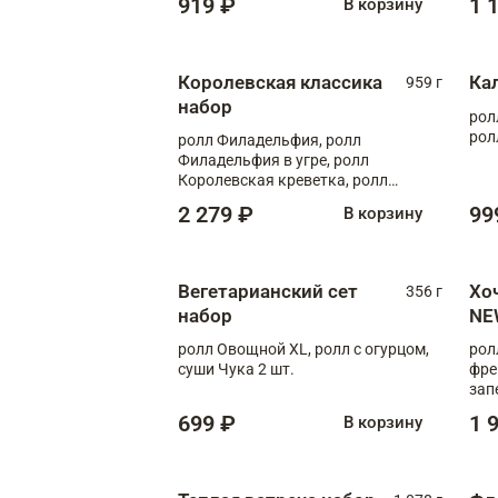
919 ₽
1 
В корзину
Королевская классика
Ка
959 г
набор
рол
рол
ролл Филадельфия, ролл
Филадельфия в угре, ролл
Королевская креветка, ролл
Калифорния
2 279 ₽
99
В корзину
Вегетарианский сет
Хо
356 г
набор
NE
ролл Овощной XL, ролл с огурцом,
рол
суши Чука 2 шт.
фре
зап
699 ₽
1 
В корзину