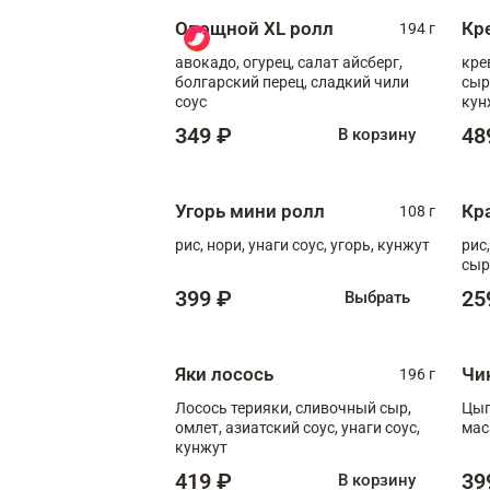
Овощной XL ролл
Кр
194 г
авокадо, огурец, салат айсберг,
кре
болгарский перец, сладкий чили
сыр
соус
кун
диж
349 ₽
48
В корзину
Угорь мини ролл
Кр
108 г
рис, нори, унаги соус, угорь, кунжут
рис
сыр
399 ₽
25
Выбрать
Яки лосось
Чи
196 г
Лосось терияки, сливочный сыр,
Цып
омлет, азиатский соус, унаги соус,
мас
кунжут
419 ₽
39
В корзину