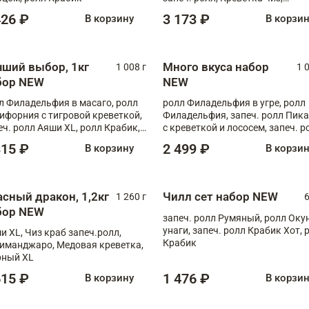
Запечённый лосось терияки,
426 ₽
3 173 ₽
В корзину
В корзи
Флорида
чший выбор, 1кг
Много вкуса набор
1 008 г
1 
бор NEW
NEW
л Филадельфия в масаго, ролл
ролл Филадельфия в угре, ролл
ифорния с тигровой креветкой,
Филадельфия, запеч. ролл Пик
еч. ролл Аяши XL, ролл Крабик,
с креветкой и лососем, запеч. р
еч. ролл Лосось терияки
С тигровой креветкой
315 ₽
2 499 ₽
В корзину
В корзи
асный дракон, 1,2кг
Чилл сет набор NEW
1 260 г
6
бор NEW
запеч. ролл Румяный, ролл Оку
унаги, запеч. ролл Крабик Хот, 
и XL, Чиз краб запеч.ролл,
Крабик
иманджаро, Медовая креветка,
ный XL
615 ₽
1 476 ₽
В корзину
В корзи