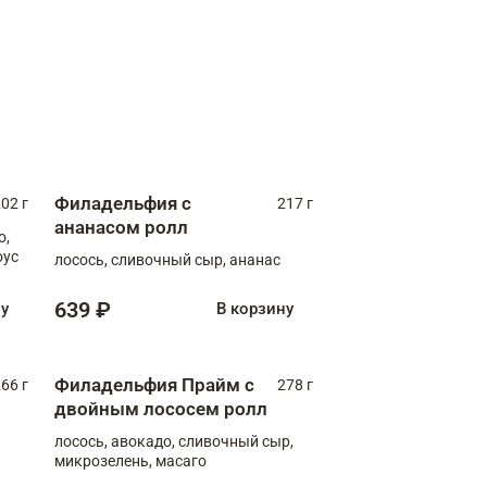
Филадельфия с
02 г
217 г
ананасом ролл
о,
оус
лосось, сливочный сыр, ананас
639 ₽
ну
В корзину
Филадельфия Прайм с
66 г
278 г
двойным лососем ролл
лосось, авокадо, сливочный сыр,
микрозелень, масаго