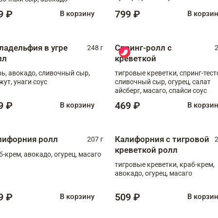
9 ₽
799 ₽
В корзину
В корзи
ладельфия в угре
Спринг-ролл с
248 г
2
лл
креветкой
рь, авокадо, сливочный сыр,
тигровые креветки, спринг-тест
жут, унаги соус
сливочный сыр, огурец, салат
айсберг, масаго, спайси соус
9 ₽
469 ₽
В корзину
В корзи
лифорния ролл
Калифорния с тигровой
207 г
2
креветкой ролл
б-крем, авокадо, огурец, масаго
тигровые креветки, краб-крем,
авокадо, огурец, масаго
9 ₽
509 ₽
В корзину
В корзи