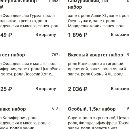
еш-рояль набор
Самурайский, 1кг
1 548 г
1 
W
набор
л Филадельфия Гурман, ролл
запеч. ролл Аяши XL, запеч. ро
олевская креветка, ролл
Окунь унаги, запеч. ролл
адельфия в масаго, запеч. ролл
Моцарелломания, запеч. ролл
ось Унаги XL, запеч. ролл
Килиманджаро
049 ₽
1 896 ₽
В корзину
В корзи
ровая креветка с моцареллой,
еч. ролл Эби краб с лососем
п сет набор
Вкусный квартет набор
767 г
9
л Филадельфия в масаго, ролл
ролл Калифорния с тигровой
ифорния, запеч. ролл Цыплёнок
креветкой, запеч. ролл Аяши XL
, запеч. ролл Лососик Хот с
запеч. ролл Сырный XL, ролл
ияки , запеч. ролл Крабик Хот
Калифорния
025 ₽
2 036 ₽
В корзину
В корзи
нако набор
Особый, 1,5кг набор
613 г
1 
л Калифорния, ролл
Спринг-ролл с креветкой, Цезар
адельфия в масаго, ролл с
ролл, Филадельфия фреш, Токи
рцом, ролл Крабик
запеч. ролл, Креветка чиз,