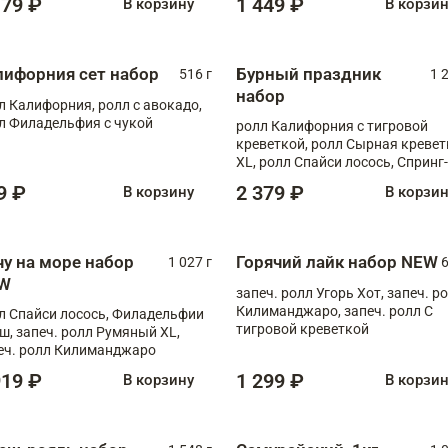
179 ₽
1 449 ₽
В корзину
В корзи
лифорния сет набор
Бурный праздник
516 г
1 
набор
л Калифорния, ролл с авокадо,
л Филадельфия с чукой
ролл Калифорния с тигровой
креветкой, ролл Сырная кревет
XL, ролл Спайси лосось, Спринг-
ролл с угрем и лососем, запеч. 
9 ₽
2 379 ₽
В корзину
В корзи
Медовая креветка
чу на море набор
Горячий лайк набор NEW
1 027 г
6
W
запеч. ролл Угорь Хот, запеч. р
Килиманджаро, запеч. ролл С
л Спайси лосось, Филадельфии
тигровой креветкой
ш, запеч. ролл Румяный XL,
еч. ролл Килиманджаро
919 ₽
1 299 ₽
В корзину
В корзи