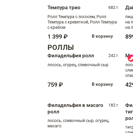
Темпура трио
Да
682 г
Ролл Темпура с лососем, Ролл
пиц
Темпура с креветкой, Ролл Темпура
на пышном
с крабом
на 
1 399 ₽
89
В корзину
РОЛЛЫ
Филадельфия ролл
Ми
242 г
лосось, огурец, сливочный сыр
лос
сли
спа
759 ₽
42
В корзину
Филадельфия в масаго
Фи
182 г
ролл
ти
ро
лосось, сливочный сыр, огурец,
масаго
тиг
сли