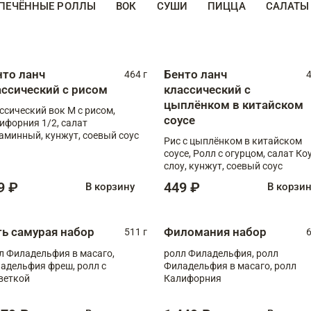
ПЕЧЁННЫЕ РОЛЛЫ
ВОК
СУШИ
ПИЦЦА
САЛАТЫ
нто ланч
Бенто ланч
464 г
4
ассический с рисом
классический с
цыплёнком в китайском
ссический вок М с рисом,
соусе
ифорния 1/2, салат
аминный, кунжут, соевый соус
Рис с цыплёнком в китайском
соусе, Ролл с огурцом, салат Ко
слоу, кунжут, соевый соус
9 ₽
449 ₽
В корзину
В корзи
ть самурая набор
Филомания набор
511 г
6
л Филадельфия в масаго,
ролл Филадельфия, ролл
адельфия фреш, ролл с
Филадельфия в масаго, ролл
веткой
Калифорния