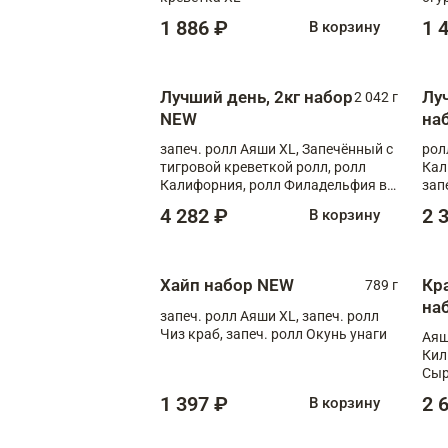
1 886 ₽
1 
В корзину
Лучший день, 2кг набор
Лу
2 042 г
NEW
на
запеч. ролл Аяши XL, Запечённый с
рол
тигровой креветкой ролл, ролл
Кал
Калифорния, ролл Филадельфия в
зап
масаго, запеч. ролл Румяный XL,
зап
4 282 ₽
2 
В корзину
запеч. ролл Моцарелломания, ролл
Сырная креветка XL, запеч. ролл
Сырный XL
Хайп набор NEW
Кр
789 г
на
запеч. ролл Аяши XL, запеч. ролл
Чиз краб, запеч. ролл Окунь унаги
Аяш
Кил
Сыр
1 397 ₽
2 
В корзину