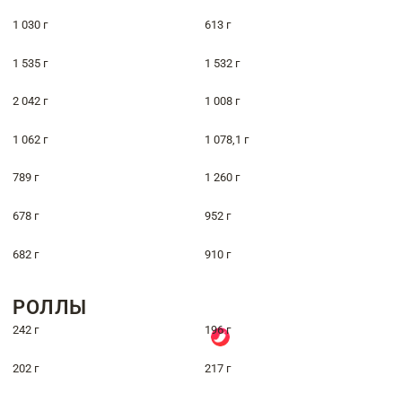
1 030 г
613 г
1 535 г
1 532 г
2 042 г
1 008 г
1 062 г
1 078,1 г
789 г
1 260 г
678 г
952 г
682 г
910 г
РОЛЛЫ
242 г
196 г
202 г
217 г