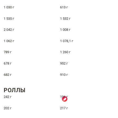
1 030 г
613 г
1 535 г
1 532 г
2 042 г
1 008 г
1 062 г
1 078,1 г
789 г
1 260 г
678 г
952 г
682 г
910 г
РОЛЛЫ
242 г
196 г
202 г
217 г