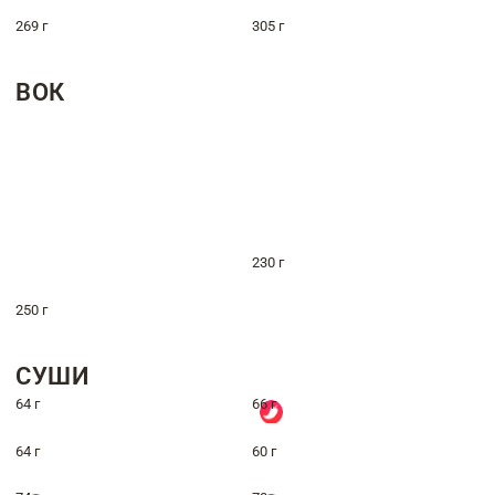
269 г
305 г
ВОК
230 г
250 г
СУШИ
64 г
66 г
64 г
60 г