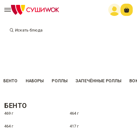
Искать блюда
БЕНТО
НАБОРЫ
РОЛЛЫ
ЗАПЕЧЁННЫЕ РОЛЛЫ
ВО
БЕНТО
469 г
464 г
464 г
417 г