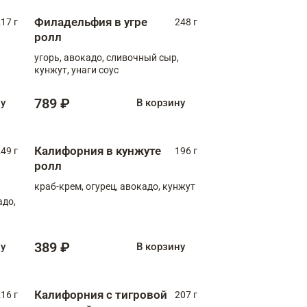
Филадельфия в угре
17 г
248 г
ролл
угорь, авокадо, сливочный сыр,
кунжут, унаги соус
789 ₽
ну
В корзину
Калифорния в кунжуте
49 г
196 г
ролл
краб-крем, огурец, авокадо, кунжут
адо,
389 ₽
ну
В корзину
Калифорния с тигровой
16 г
207 г