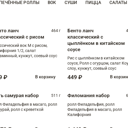
ПЕЧЁННЫЕ РОЛЛЫ
ВОК
СУШИ
ПИЦЦА
САЛАТЫ
нто ланч
Бенто ланч
464 г
4
ассический с рисом
классический с
цыплёнком в китайском
ссический вок М с рисом,
соусе
ифорния 1/2, салат
аминный, кунжут, соевый соус
Рис с цыплёнком в китайском
соусе, Ролл с огурцом, салат Ко
слоу, кунжут, соевый соус
9 ₽
449 ₽
В корзину
В корзи
ть самурая набор
Филомания набор
511 г
6
л Филадельфия в масаго, ролл
ролл Филадельфия, ролл
урай, ролл с креветкой
Филадельфия в масаго, ролл
Калифорния