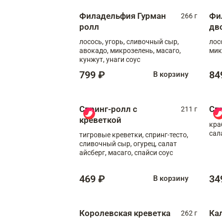
Филадельфия Гурман
Фи
266 г
ролл
дв
лосось, угорь, сливочный сыр,
лос
авокадо, микрозелень, масаго,
мик
кунжут, унаги соус
799 ₽
84
В корзину
Спринг-ролл с
Сп
211 г
креветкой
кра
сал
тигровые креветки, спринг-тесто,
сливочный сыр, огурец, салат
айсберг, масаго, спайси соус
469 ₽
34
В корзину
Королевская креветка
Ка
262 г