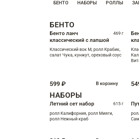
БЕНТО
НАБОРЫ
РОЛЛЫ
ЗА
БЕНТО
Бенто ланч
Бе
469 г
классический с лапшой
кл
Классический вок М, ролл Крабик,
Кла
салат Чука, кунжут, ореховый соус
Кал
Вит
599 ₽
54
В корзину
НАБОРЫ
Летний сет набор
Пу
615 г
ролл Калифорния, ролл Мияги,
рол
ролл Нежный краб
Сам