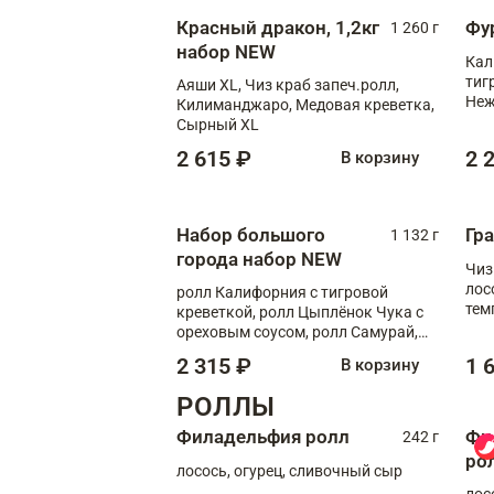
Красный дракон, 1,2кг
Фу
1 260 г
набор NEW
Кал
тиг
Аяши XL, Чиз краб запеч.ролл,
Неж
Килиманджаро, Медовая креветка,
Сырный XL
2 615 ₽
2 
В корзину
Набор большого
Гр
1 132 г
города набор NEW
Чиз
лос
ролл Калифорния с тигровой
тем
креветкой, ролл Цыплёнок Чука с
кре
ореховым соусом, ролл Самурай,
ролл Шиитаке пиканто, Спринг-
2 315 ₽
1 
В корзину
ролл с крабом
РОЛЛЫ
Филадельфия ролл
Фи
242 г
ро
лосось, огурец, сливочный сыр
лос