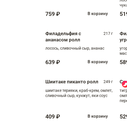
чук
759 ₽
51
В корзину
Филадельфия с
Фи
217 г
ананасом ролл
уг
лосось, сливочный сыр, ананас
уго
мас
639 ₽
58
В корзину
Шиитаке пиканто ролл
Са
249 г
шиитаке терияки, краб-крем, омлет,
тиг
сливочный сыр, кунжут, яки соус
омл
пер
мол
409 ₽
52
В корзину