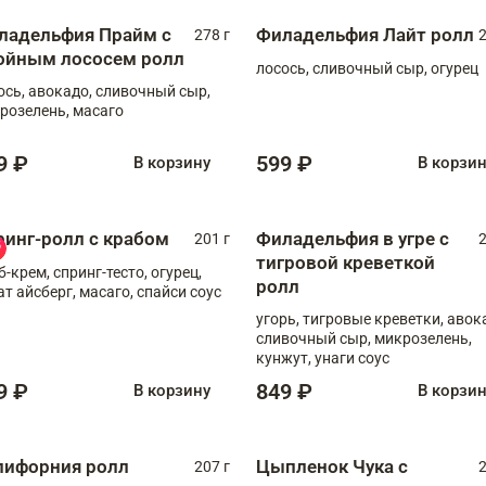
ладельфия Прайм с
Филадельфия Лайт ролл
278 г
2
ойным лососем ролл
лосось, сливочный сыр, огурец
ось, авокадо, сливочный сыр,
розелень, масаго
9 ₽
599 ₽
В корзину
В корзи
ринг-ролл с крабом
Филадельфия в угре с
201 г
2
тигровой креветкой
б-крем, спринг-тесто, огурец,
ролл
ат айсберг, масаго, спайси соус
угорь, тигровые креветки, авок
сливочный сыр, микрозелень,
кунжут, унаги соус
9 ₽
849 ₽
В корзину
В корзи
лифорния ролл
Цыпленок Чука с
207 г
2