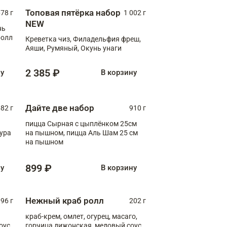
Топовая пятёрка набор
78 г
1 002 г
NEW
нь
ролл
Креветка чиз, Филадельфия фреш,
Аяши, Румяный, Окунь унаги
2 385 ₽
ну
В корзину
Дайте две набор
82 г
910 г
пицца Сырная с цыплёнком 25см
пура
на пышном, пицца Аль Шам 25 см
на пышном
899 ₽
ну
В корзину
Нежный краб ролл
96 г
202 г
краб-крем, омлет, огурец, масаго,
оус,
горчица дижонская, медовый соус