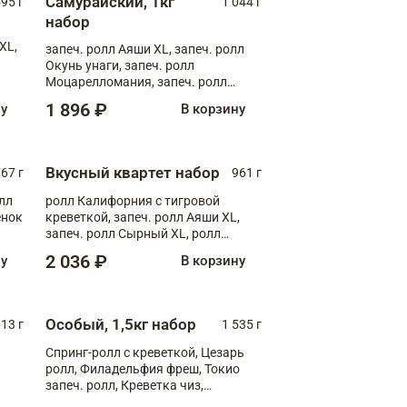
Самурайский, 1кг
595 г
1 044 г
набор
XL,
запеч. ролл Аяши XL, запеч. ролл
Окунь унаги, запеч. ролл
Моцарелломания, запеч. ролл
Килиманджаро
1 896 ₽
ну
В корзину
Вкусный квартет набор
67 г
961 г
лл
ролл Калифорния с тигровой
ёнок
креветкой, запеч. ролл Аяши XL,
запеч. ролл Сырный XL, ролл
т
Калифорния
2 036 ₽
ну
В корзину
Особый, 1,5кг набор
13 г
1 535 г
Спринг-ролл с креветкой, Цезарь
ролл, Филадельфия фреш, Токио
запеч. ролл, Креветка чиз,
Запечённый лосось терияки,