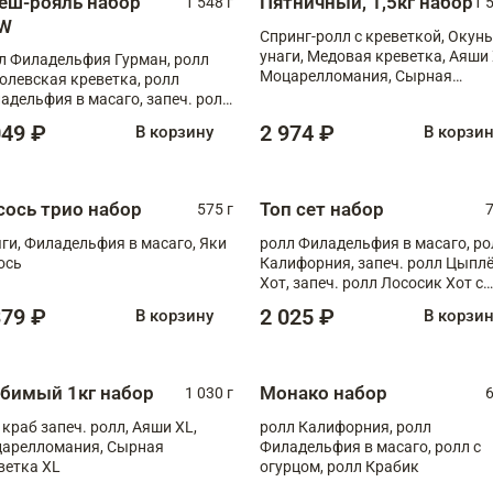
еш-рояль набор
Пятничный, 1,5кг набор
1 548 г
1 
W
Спринг-ролл с креветкой, Окунь
унаги, Медовая креветка, Аяши 
л Филадельфия Гурман, ролл
Моцарелломания, Сырная
олевская креветка, ролл
креветка XL
адельфия в масаго, запеч. ролл
ось Унаги XL, запеч. ролл
049 ₽
2 974 ₽
В корзину
В корзи
ровая креветка с моцареллой,
еч. ролл Эби краб с лососем
сось трио набор
Топ сет набор
575 г
7
ги, Филадельфия в масаго, Яки
ролл Филадельфия в масаго, ро
ось
Калифорния, запеч. ролл Цыпл
Хот, запеч. ролл Лососик Хот с
терияки , запеч. ролл Крабик Хо
379 ₽
2 025 ₽
В корзину
В корзи
бимый 1кг набор
Монако набор
1 030 г
6
 краб запеч. ролл, Аяши XL,
ролл Калифорния, ролл
арелломания, Сырная
Филадельфия в масаго, ролл с
ветка XL
огурцом, ролл Крабик