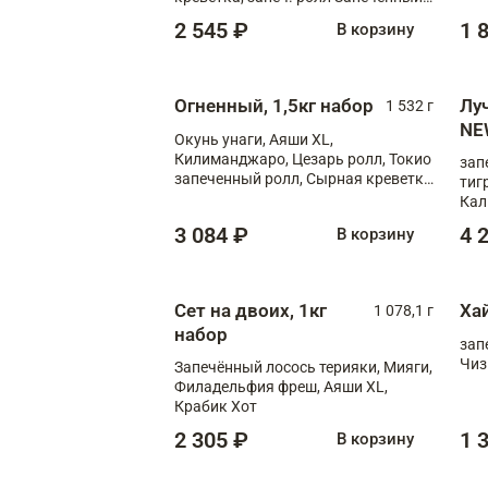
лосось терияки, запеч. ролл Аяши
2 545 ₽
1 
В корзину
XL, запеч. ролл Крабик Хот
Огненный, 1,5кг набор
Лу
1 532 г
NE
Окунь унаги, Аяши XL,
Килиманджаро, Цезарь ролл, Токио
зап
запеченный ролл, Сырная креветка
тиг
XL
Кал
мас
3 084 ₽
4 
В корзину
зап
Сыр
Сыр
Сет на двоих, 1кг
Ха
1 078,1 г
набор
зап
Чиз
Запечённый лосось терияки, Мияги,
Филадельфия фреш, Аяши XL,
Крабик Хот
2 305 ₽
1 
В корзину