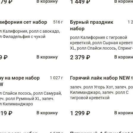
179 ₽
1 449 ₽
В корзину
В корзи
лифорния сет набор
Бурный праздник
516 г
1 
набор
л Калифорния, ролл с авокадо,
л Филадельфия с чукой
ролл Калифорния с тигровой
креветкой, ролл Сырная кревет
XL, ролл Спайси лосось, Спринг-
ролл с угрем и лососем, запеч. 
9 ₽
2 379 ₽
В корзину
В корзи
Медовая креветка
чу на море набор
Горячий лайк набор NEW
1 027 г
6
W
запеч. ролл Угорь Хот, запеч. р
Килиманджаро, запеч. ролл С
л Спайси лосось, ролл Самурай,
тигровой креветкой
еч. ролл Румяный XL, запеч.
л Килиманджаро
919 ₽
1 299 ₽
В корзину
В корзи