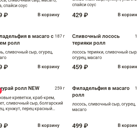
спайси соус
а, спайси соус
9 ₽
429 ₽
В корзину
В корзи
ладельфия в масаго с
Сливочный лосось
187 г
1
рем ролл
терияки ролл
рь, сливочный сыр, огурец,
лосось терияки, сливочный сыр
аго
огурец, масаго
9 ₽
459 ₽
В корзину
В корзи
мурай ролл NEW
Филадельфия в масаго
259 г
1
ролл
ровые креветки, краб-крем,
ет, сливочный сыр, болгарский
лосось, сливочный сыр, огурец,
ец, кунжут, перец красный
масаго
отый, масаго, шеф-соус
9 ₽
499 ₽
В корзину
В корзи