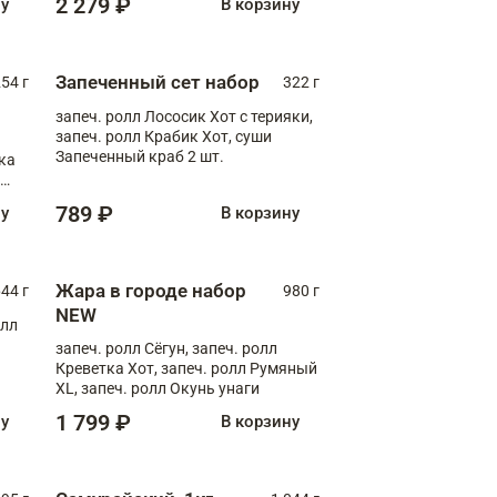
2 279 ₽
ну
В корзину
Запеченный сет набор
254 г
322 г
запеч. ролл Лососик Хот с терияки,
запеч. ролл Крабик Хот, суши
Запеченный краб 2 шт.
ка
ролл
789 ₽
ну
В корзину
Жара в городе набор
44 г
980 г
NEW
олл
запеч. ролл Сёгун, запеч. ролл
Креветка Хот, запеч. ролл Румяный
XL, запеч. ролл Окунь унаги
1 799 ₽
ну
В корзину