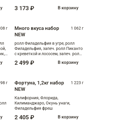
Флорида
3 173 ₽
ну
В корзину
Много вкуса набор
008 г
1 062 г
NEW
лл
ролл Филадельфия в угре, ролл
ой,
Филадельфия, запеч. ролл Пиканто
ик,
с креветкой и лососем, запеч. ролл
С тигровой креветкой
2 499 ₽
ну
В корзину
Фортуна, 1,2кг набор
098 г
1 223 г
NEW
Калифорния, Флорида,
ролл
Килиманджаро, Окунь унаги,
Филадельфия фреш
2 405 ₽
ну
В корзину