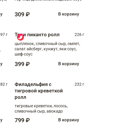
309 ₽
ну
В корзину
Тори пиканто ролл
97 г
226 г
цыпленок, сливочный сыр, омлет,
салат айсберг, кунжут, яки соус,
,
шеф-соус
399 ₽
ну
В корзину
Филадельфия с
82 г
232 г
тигровой креветкой
ролл
тигровые креветки, лосось,
сливочный сыр, авокадо
799 ₽
ну
В корзину