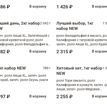
886 ₽
1 426 ₽
В корзину
В корзи
чший день, 2кг набор
Лучший выбор, 1кг
2 042 г
1 
W
набор NEW
еч. ролл Аяши XL, Запечённый с
ролл Филадельфия в масаго, ро
ровой креветкой ролл, ролл
Калифорния с тигровой креветк
ифорния, ролл Филадельфия в
запеч. ролл Аяши XL, ролл Краб
аго, запеч. ролл Румяный XL,
запеч. ролл Лосось терияки
282 ₽
2 315 ₽
В корзину
В корзи
еч. ролл Моцарелломания, ролл
ная креветка XL, запеч. ролл
ный XL
йп набор NEW
Хитовый хит, 1кг набор
789 г
1 
NEW
еч. ролл Аяши XL, запеч. ролл
 краб, запеч. ролл Окунь унаги
ролл Тори пиканто, ролл
Калифорния в кунжуте, запеч. 
Аяши, запеч. ролл Медовая
креветка, ролл Филадельфия с
397 ₽
2 255 ₽
В корзину
В корзи
чукой