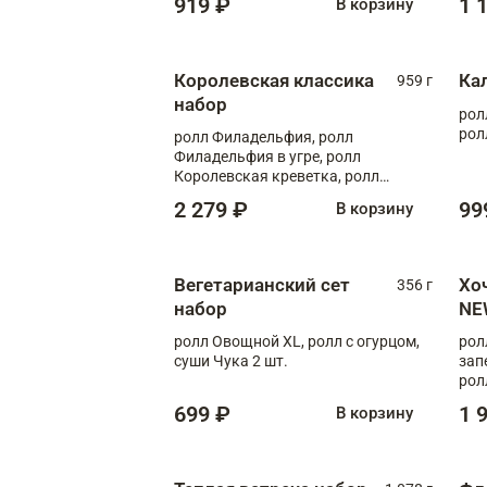
919 ₽
1 
В корзину
Королевская классика
Ка
959 г
набор
рол
рол
ролл Филадельфия, ролл
Филадельфия в угре, ролл
Королевская креветка, ролл
Калифорния
2 279 ₽
99
В корзину
Вегетарианский сет
Хо
356 г
набор
NE
ролл Овощной XL, ролл с огурцом,
рол
суши Чука 2 шт.
зап
рол
699 ₽
1 
В корзину