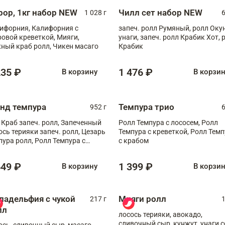
рор, 1кг набор NEW
Чилл сет набор NEW
1 028 г
6
ифорния, Калифорния с
запеч. ролл Румяный, ролл Оку
ровой креветкой, Мияги,
унаги, запеч. ролл Крабик Хот, 
ный краб ролл, Чикен масаго
Крабик
235 ₽
1 476 ₽
В корзину
В корзи
анд темпура
Темпура трио
952 г
6
 Краб запеч. ролл, Запеченный
Ролл Темпура с лососем, Ролл
ось терияки запеч. ролл, Цезарь
Темпура с креветкой, Ролл Тем
пура ролл, Ролл Темпура с
с крабом
веткой
649 ₽
1 399 ₽
В корзину
В корзи
ладельфия с чукой
Мияги ролл
217 г
1
лл
лосось терияки, авокадо,
сливочный сыр, кунжут, унаги с
ось, сливочный сыр, масаго,