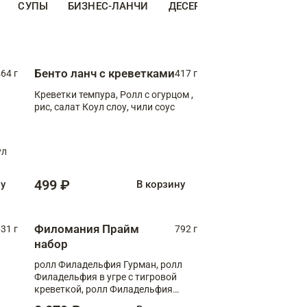
СУПЫ
БИЗНЕС-ЛАНЧИ
ДЕСЕРТЫ
ДОПОЛНИТЕ
Бенто ланч с креветками
64 г
417 г
Креветки темпура, Ролл с огурцом ,
рис, салат Коул слоу, чили соус
ул
499 ₽
ну
В корзину
Филомания Прайм
31 г
792 г
набор
ролл Филадельфия Гурман, ролл
Филадельфия в угре с тигровой
креветкой, ролл Филадельфия
Прайм с двойным лососем