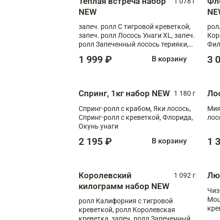
Теплая встреча набор
Фл
1 078 г
NEW
NE
запеч. ролл С тигровой креветкой,
рол
запеч. ролл Лосось Унаги XL, запеч.
Кор
ролл Запеченный лосось терияки,
Фил
запеч. ролл Румяный XL
Лос
1 999 ₽
3 
В корзину
Тиг
зап
Спринг, 1кг набор NEW
Ло
1 180 г
Спринг-ролл с крабом, Яки лосось,
Мия
Спринг-ролл с креветкой, Флорида,
лос
Окунь унаги
2 195 ₽
1 
В корзину
Королевский
Лю
1 092 г
килограмм набор NEW
Чиз
Моц
ролл Калифорния с тигровой
кре
креветкой, ролл Королевская
креветка, запеч. ролл Запеченный