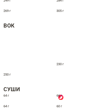
249 г
284 г
269 г
305 г
ВОК
230 г
250 г
СУШИ
64 г
66 г
64 г
60 г