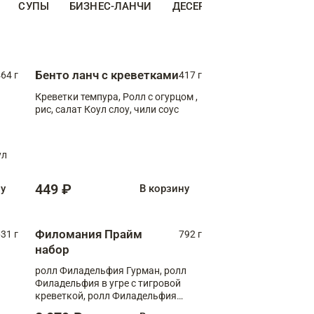
СУПЫ
БИЗНЕС-ЛАНЧИ
ДЕСЕРТЫ
ДОПОЛНИТЕ
Бенто ланч с креветками
64 г
417 г
Креветки темпура, Ролл с огурцом ,
рис, салат Коул слоу, чили соус
ул
449 ₽
ну
В корзину
Филомания Прайм
31 г
792 г
набор
ролл Филадельфия Гурман, ролл
Филадельфия в угре с тигровой
креветкой, ролл Филадельфия
Прайм с двойным лососем