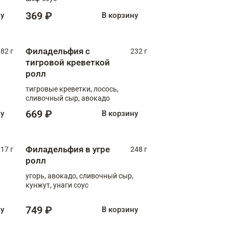
369 ₽
ну
В корзину
Филадельфия с
82 г
232 г
тигровой креветкой
ролл
тигровые креветки, лосось,
сливочный сыр, авокадо
669 ₽
ну
В корзину
Филадельфия в угре
17 г
248 г
ролл
угорь, авокадо, сливочный сыр,
кунжут, унаги соус
749 ₽
ну
В корзину