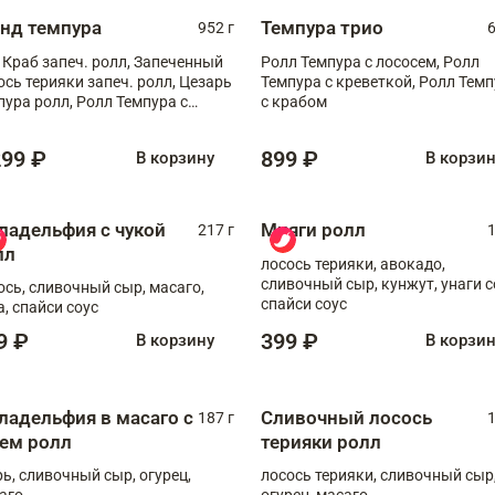
анд темпура
Темпура трио
952 г
6
 Краб запеч. ролл, Запеченный
Ролл Темпура с лососем, Ролл
ось терияки запеч. ролл, Цезарь
Темпура с креветкой, Ролл Тем
пура ролл, Ролл Темпура с
с крабом
веткой
299 ₽
899 ₽
В корзину
В корзи
ладельфия с чукой
Мияги ролл
217 г
1
лл
лосось терияки, авокадо,
сливочный сыр, кунжут, унаги с
ось, сливочный сыр, масаго,
спайси соус
а, спайси соус
9 ₽
399 ₽
В корзину
В корзи
ладельфия в масаго с
Сливочный лосось
187 г
1
рем ролл
терияки ролл
рь, сливочный сыр, огурец,
лосось терияки, сливочный сыр
аго
огурец, масаго