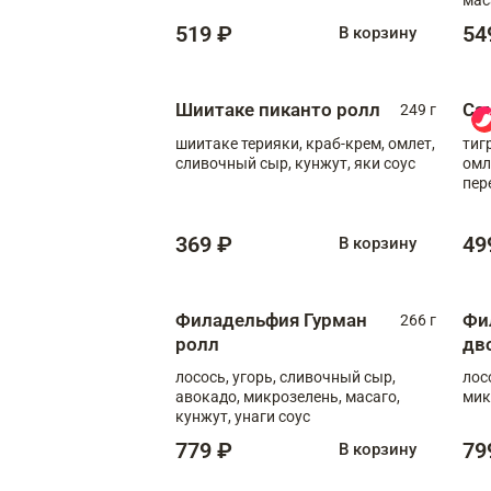
519 ₽
54
В корзину
Шиитаке пиканто ролл
Са
249 г
шиитаке терияки, краб-крем, омлет,
тиг
сливочный сыр, кунжут, яки соус
омл
пер
мол
369 ₽
49
В корзину
Филадельфия Гурман
Фи
266 г
ролл
дв
лосось, угорь, сливочный сыр,
лос
авокадо, микрозелень, масаго,
мик
кунжут, унаги соус
779 ₽
79
В корзину