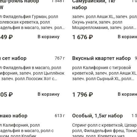
еш-рояль набор
Самурайский, 1кг
1 548 г
1 
W
набор
л Филадельфия Гурман, ролл
запеч. ролл Аяши XL, запеч. ро
олевская креветка, ролл
Окунь унаги, запеч. ролл
адельфия в масаго, запеч. ролл
Моцарелломания, запеч. ролл
ось Унаги XL, запеч. ролл
Килиманджаро
849 ₽
1 676 ₽
В корзину
В корзи
ровая креветка с моцареллой,
еч. ролл Эби краб с лососем
п сет набор
Вкусный квартет набор
767 г
9
л Филадельфия в масаго, ролл
ролл Калифорния с тигровой
ифорния, запеч. ролл Цыплёнок
креветкой, запеч. ролл Аяши XL
, запеч. ролл Лососик Хот с
запеч. ролл Сырный XL, ролл
ияки , запеч. ролл Крабик Хот
Калифорния
805 ₽
1 796 ₽
В корзину
В корзи
нако набор
Особый, 1,5кг набор
613 г
1 
л Калифорния, ролл
Спринг-ролл с креветкой, Цезар
адельфия в масаго, ролл с
ролл, Филадельфия фреш, Токи
рцом, ролл Крабик
запеч. ролл, Креветка чиз,