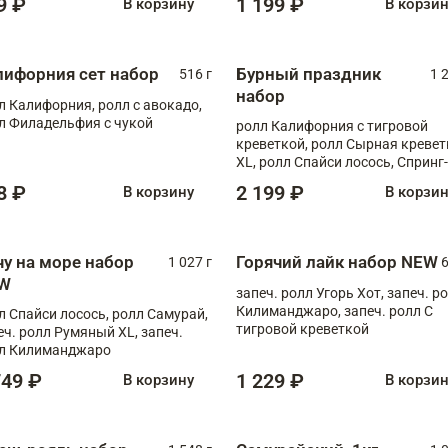
9 ₽
1 199 ₽
В корзину
В корзи
лифорния сет набор
Бурный праздник
516 г
1 
набор
л Калифорния, ролл с авокадо,
л Филадельфия с чукой
ролл Калифорния с тигровой
креветкой, ролл Сырная кревет
XL, ролл Спайси лосось, Спринг-
ролл с угрем и лососем, запеч. 
8 ₽
2 199 ₽
В корзину
В корзи
Медовая креветка
чу на море набор
Горячий лайк набор NEW
1 027 г
6
W
запеч. ролл Угорь Хот, запеч. р
Килиманджаро, запеч. ролл С
л Спайси лосось, ролл Самурай,
тигровой креветкой
еч. ролл Румяный XL, запеч.
л Килиманджаро
749 ₽
1 229 ₽
В корзину
В корзи