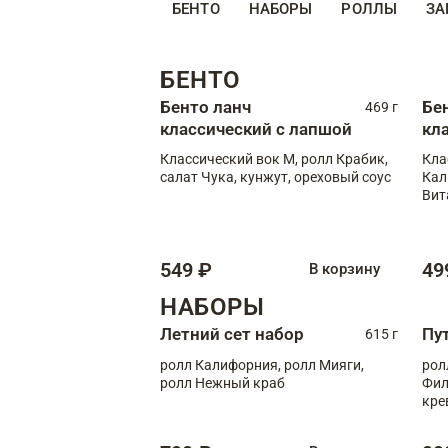
БЕНТО
НАБОРЫ
РОЛЛЫ
ЗА
БЕНТО
Бенто ланч
Бе
469 г
классический с лапшой
кл
Классический вок М, ролл Крабик,
Кла
салат Чука, кунжут, ореховый соус
Кал
Вит
549 ₽
49
В корзину
НАБОРЫ
Летний сет набор
Пу
615 г
ролл Калифорния, ролл Мияги,
рол
ролл Нежный краб
Фил
кре