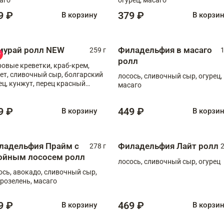
9 ₽
379 ₽
В корзину
В корзи
мурай ролл NEW
Филадельфия в масаго
259 г
1
ролл
ровые креветки, краб-крем,
ет, сливочный сыр, болгарский
лосось, сливочный сыр, огурец,
ец, кунжут, перец красный
масаго
отый, масаго, шеф-соус
9 ₽
449 ₽
В корзину
В корзи
ладельфия Прайм с
Филадельфия Лайт ролл
278 г
2
ойным лососем ролл
лосось, сливочный сыр, огурец
ось, авокадо, сливочный сыр,
розелень, масаго
9 ₽
469 ₽
В корзину
В корзи