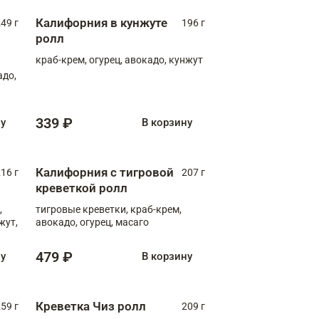
Калифорния в кунжуте
49 г
196 г
ролл
краб-крем, огурец, авокадо, кунжут
адо,
339 ₽
ну
В корзину
Калифорния с тигровой
16 г
207 г
креветкой ролл
,
тигровые креветки, краб-крем,
жут,
авокадо, огурец, масаго
479 ₽
ну
В корзину
Креветка Чиз ролл
59 г
209 г