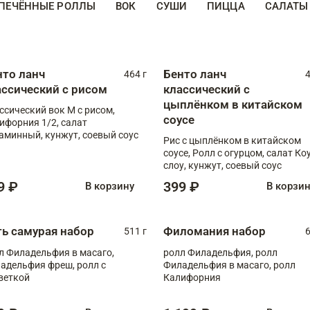
ПЕЧЁННЫЕ РОЛЛЫ
ВОК
СУШИ
ПИЦЦА
САЛАТЫ
нто ланч
Бенто ланч
464 г
4
ассический с рисом
классический с
цыплёнком в китайском
ссический вок М с рисом,
соусе
ифорния 1/2, салат
аминный, кунжут, соевый соус
Рис с цыплёнком в китайском
соусе, Ролл с огурцом, салат Ко
слоу, кунжут, соевый соус
9 ₽
399 ₽
В корзину
В корзи
ть самурая набор
Филомания набор
511 г
6
л Филадельфия в масаго,
ролл Филадельфия, ролл
адельфия фреш, ролл с
Филадельфия в масаго, ролл
веткой
Калифорния