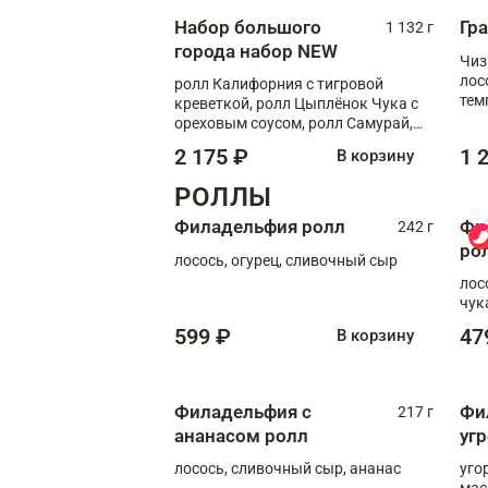
Набор большого
Гр
1 132 г
города набор NEW
Чиз
лос
ролл Калифорния с тигровой
тем
креветкой, ролл Цыплёнок Чука с
кре
ореховым соусом, ролл Самурай,
ролл Шиитаке пиканто, Спринг-
2 175 ₽
1 
В корзину
ролл с крабом
РОЛЛЫ
Филадельфия ролл
Фи
242 г
ро
лосось, огурец, сливочный сыр
лос
чук
599 ₽
47
В корзину
Филадельфия с
Фи
217 г
ананасом ролл
уг
лосось, сливочный сыр, ананас
уго
мас