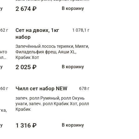
XL
2 674 ₽
ну
В корзину
Сет на двоих, 1кг
062 г
1 078,1 г
набор
Запечённый лосось терияки, Мияги,
анто
Филадельфия фреш, Аяши XL,
олл
Крабик Хот
2 025 ₽
ну
В корзину
Чилл сет набор NEW
260 г
678 г
запеч. ролл Румяный, ролл Окунь
унаги, запеч. ролл Крабик Хот, ролл
Крабик
ка,
1 316 ₽
ну
В корзину