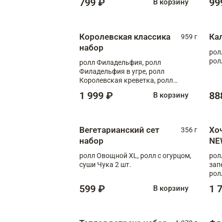
799 ₽
99
В корзину
Королевская классика
Ка
959 г
набор
рол
рол
ролл Филадельфия, ролл
Филадельфия в угре, ролл
Королевская креветка, ролл
Калифорния
1 999 ₽
88
В корзину
Вегетарианский сет
Хо
356 г
набор
NE
ролл Овощной XL, ролл с огурцом,
рол
суши Чука 2 шт.
зап
рол
599 ₽
1 
В корзину