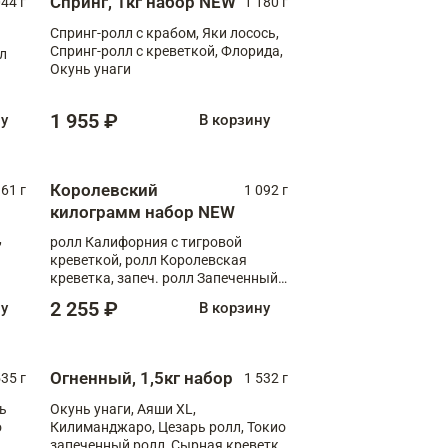
Спринг, 1кг набор NEW
044 г
1 180 г
Спринг-ролл с крабом, Яки лосось,
Спринг-ролл с креветкой, Флорида,
лл
Окунь унаги
1 955 ₽
ну
В корзину
Королевский
61 г
1 092 г
килограмм набор NEW
,
ролл Калифорния с тигровой
креветкой, ролл Королевская
креветка, запеч. ролл Запеченный
лосось терияки, запеч. ролл Аяши
2 255 ₽
ну
В корзину
XL, запеч. ролл Крабик Хот
Огненный, 1,5кг набор
535 г
1 532 г
ь
Окунь унаги, Аяши XL,
о
Килиманджаро, Цезарь ролл, Токио
запеченный ролл, Сырная креветка