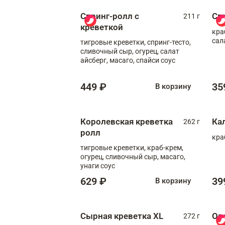
Спринг-ролл с
Сп
211 г
креветкой
кра
сал
тигровые креветки, спринг-тесто,
сливочный сыр, огурец, салат
айсберг, масаго, спайси соус
449 ₽
35
В корзину
Королевская креветка
Ка
262 г
ролл
кра
тигровые креветки, краб-крем,
огурец, сливочный сыр, масаго,
унаги соус
629 ₽
39
В корзину
Сырная креветка XL
Ов
272 г