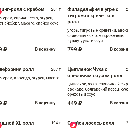
ринг-ролл с крабом
Филадельфия в угре с
201 г
2
тигровой креветкой
б-крем, спринг-тесто, огурец,
ролл
ат айсберг, масаго, спайси соус
угорь, тигровые креветки, авок
сливочный сыр, микрозелень,
кунжут, унаги соус
9 ₽
799 ₽
В корзину
В корзи
лифорния ролл
Цыпленок Чука с
207 г
2
ореховым соусом ролл
б-крем, авокадо, огурец, масаго
цыпленок, чука, сливочный сыр
авокадо, болгарский перец, кун
ореховый соус
9 ₽
449 ₽
В корзину
В корзи
ощной XL ролл
Спайси лосось ролл
194 г
2