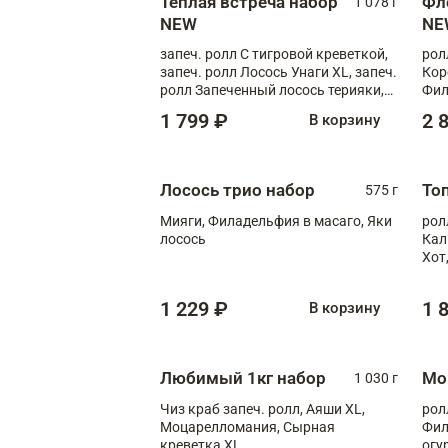
Теплая встреча набор
Фл
1 078 г
NEW
NE
запеч. ролл С тигровой креветкой,
рол
запеч. ролл Лосось Унаги XL, запеч.
Кор
ролл Запеченный лосось терияки,
Фил
запеч. ролл Румяный XL
Лос
1 799 ₽
2 
В корзину
Тиг
зап
Лосось трио набор
То
575 г
Мияги, Филадельфия в масаго, Яки
рол
лосось
Кал
Хот
тер
1 229 ₽
1 
В корзину
Любимый 1кг набор
Мо
1 030 г
Чиз краб запеч. ролл, Аяши XL,
рол
Моцарелломания, Сырная
Фил
креветка XL
огу