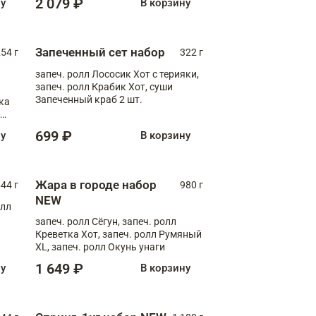
2 079 ₽
ну
В корзину
Запеченный сет набор
254 г
322 г
запеч. ролл Лососик Хот с терияки,
запеч. ролл Крабик Хот, суши
Запеченный краб 2 шт.
ка
ролл
699 ₽
ну
В корзину
Жара в городе набор
44 г
980 г
NEW
олл
запеч. ролл Сёгун, запеч. ролл
Креветка Хот, запеч. ролл Румяный
XL, запеч. ролл Окунь унаги
1 649 ₽
ну
В корзину