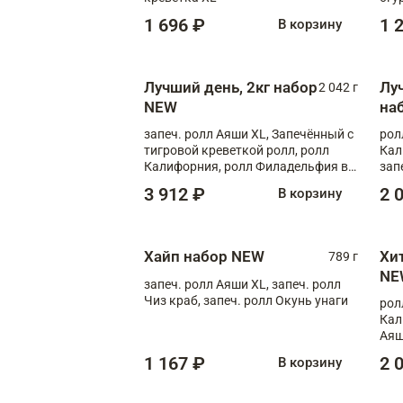
1 696 ₽
1 
В корзину
Лучший день, 2кг набор
Лу
2 042 г
NEW
на
запеч. ролл Аяши XL, Запечённый с
рол
тигровой креветкой ролл, ролл
Кал
Калифорния, ролл Филадельфия в
зап
масаго, запеч. ролл Румяный XL,
зап
3 912 ₽
2 
В корзину
запеч. ролл Моцарелломания, ролл
Сырная креветка XL, запеч. ролл
Сырный XL
Хайп набор NEW
Хи
789 г
NE
запеч. ролл Аяши XL, запеч. ролл
Чиз краб, запеч. ролл Окунь унаги
рол
Кал
Аяш
кре
1 167 ₽
2 
В корзину
чук