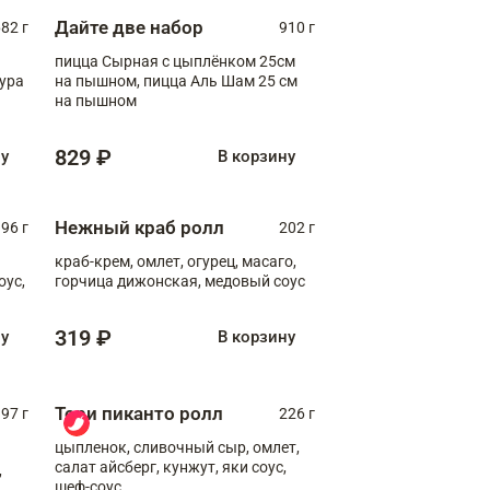
Дайте две набор
82 г
910 г
пицца Сырная с цыплёнком 25см
пура
на пышном, пицца Аль Шам 25 см
на пышном
829 ₽
ну
В корзину
Нежный краб ролл
96 г
202 г
краб-крем, омлет, огурец, масаго,
оус,
горчица дижонская, медовый соус
319 ₽
ну
В корзину
Тори пиканто ролл
97 г
226 г
цыпленок, сливочный сыр, омлет,
салат айсберг, кунжут, яки соус,
,
шеф-соус