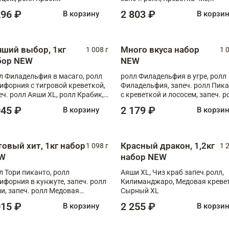
Запечённый лосось терияки,
296 ₽
2 803 ₽
В корзину
В корзи
Флорида
чший выбор, 1кг
Много вкуса набор
1 008 г
1 
бор NEW
NEW
л Филадельфия в масаго, ролл
ролл Филадельфия в угре, ролл
ифорния с тигровой креветкой,
Филадельфия, запеч. ролл Пик
еч. ролл Аяши XL, ролл Крабик,
с креветкой и лососем, запеч. р
еч. ролл Лосось терияки
С тигровой креветкой
045 ₽
2 179 ₽
В корзину
В корзи
товый хит, 1кг набор
Красный дракон, 1,2кг
1 098 г
1 
W
набор NEW
л Тори пиканто, ролл
Аяши XL, Чиз краб запеч.ролл,
ифорния в кунжуте, запеч. ролл
Килиманджаро, Медовая кревет
и, запеч. ролл Медовая
Сырный XL
ветка, ролл Филадельфия с
015 ₽
2 255 ₽
В корзину
В корзи
ой