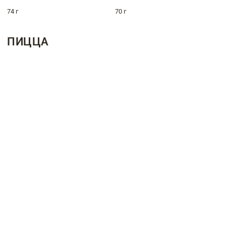
74 г
70 г
ПИЦЦА